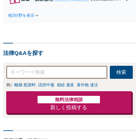
どと連携で、ワンスト
【分割払い可】将
ップサービスを実現
来の生活まで見据
【相続財産管理人の弁
他3分野を表示
えた、適切な債務
護士】遺産分割協議・
整理の方法をご提
調停から遺留分、相続
案！自己破産／個
放棄、遺言書作成ま
人再生／任意整理
で、豊富な知識で対
のメリット・デメ
応！【全国出張可】
リットなど、丁寧
法律Q&Aを探す
に説明します【法
人破産も対応】事
業再生に向けた経
検索
営面のアドバイス
も可【メール相談
例）
離婚 慰謝料
誹謗中傷
相続 遺産
著作物 違法
後スピード対応】
無料法律相談
新しく投稿する