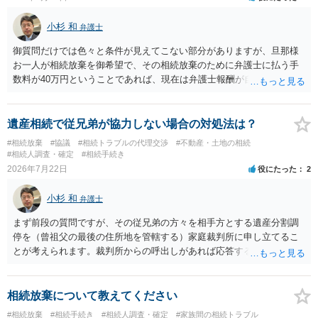
限までに届けばよい）で十分です。 詳細は、書面記載の裁判所書記官
にお問い合わせください。 以上、ご参考まで。
小杉 和
弁護士
御質問だけでは色々と条件が見えてこない部分がありますが、旦那様
お一人が相続放棄を御希望で、その相続放棄のために弁護士に払う手
数料が40万円ということであれば、現在は弁護士報酬が自由化されて
いるとはいえ、相当高額という印象です。私のところではその4分の1
です。 ただ、弁護士に払う手数料とは別に戸籍の用意に一定の実費が
かかることになりますので、その費用も支払うべきものとして頭に置
遺産相続で従兄弟が協力しない場合の対処法は？
いておいてください。 話を元に戻して、弁護士に対する手数料です
#相続放棄
#協議
#相続トラブルの代理交渉
#不動産・土地の相続
が、旦那様の収入や財産にもよりますが、法テラスに御連絡なさって
#相続人調査・確定
#相続手続き
弁護士との相談を予約して受任してもらうのが一番安上がりでしょ
2026年7月22日
役にたった
2
う。数万円でやってくれるはずです。 ただ、法テラスは予約が取りづ
らい（希望者が多く予約できてもしばらく先になる）ようですので、
小杉 和
弁護士
比較的短い熟慮期間のことを考えると、来週早々すぐにでも御連絡す
る方が良いでしょう。 もし法テラスが御利用になれない、あるいは時
まず前段の質問ですが、その従兄弟の方々を相手方とする遺産分割調
間がない等であれば、相続を取扱分野としている弁護士を適宜探し
停を（曾祖父の最後の住所地を管轄する）家庭裁判所に申し立てるこ
（WEB等で）、問い合わせてみることです。相続を扱う弁護士でも相
とが考えられます。裁判所からの呼出しがあれば応答する可能性がま
続放棄は比較的安価な手数料でのお仕事になるのであまり前向きに受
だあるのではないでしょうか。 後段の質問については、相続放棄は可
けてくれないところもあるようです。 複数の法律事務所に聞いて（相
能と思われます。時間が思った以上にないので必要書類をてきぱきと
見積もりをとって）、一番安いところでやってもらうことに決めれ
揃える必要があります。その点是非御注意ください。
相続放棄について教えてください
ば、キューちゃんママさんの御希望をかなえることができるのではな
#相続放棄
#相続手続き
#相続人調査・確定
#家族間の相続トラブル