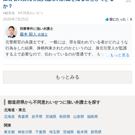
か？
#被害者
#不同意わいせつ
2026年7月25日
役にたった
5
刑事事件に強い弁護士
藤本 顯人
弁護士
元警察官の弁護士です。 一般には、罪を疑われている者がどのような
行為をした結果、身柄拘束されたのかというのは、身元引受人が監護
する上で必要なので、伝わっているのが普通です。 もっとも、事実関
係が異性トラブルのような内容ですと、多少事実が異なって伝わって
いたり、省略されていることもありうるかなとは思います。
もっとみる
都道府県から不同意わいせつに強い弁護士を探す
北海道・東北
北海道
青森県
岩手県
宮城県
秋田県
山形県
福島県
関東
東京都
神奈川県
千葉県
埼玉県
茨城県
栃木県
群馬県