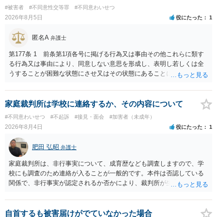
#被害者
#不同意性交等罪
#不同意わいせつ
2026年8月5日
役にたった
1
匿名A
弁護士
第177条 1 前条第1項各号に掲げる行為又は事由その他これらに類す
る行為又は事由により、同意しない意思を形成し、表明し若しくは全
うすることが困難な状態にさせ又はその状態にあることに乗じて、性
交、肛門性交、口腔性交又は膣若しくは肛門に身体の一部（陰茎を除
く。）若しくは物を挿入する行為であってわいせつなもの（以下この
条及び第179条第2項において「性交等」という。）をした者は、婚姻
家庭裁判所は学校に連絡するか、その内容について
関係の有無にかかわらず、5年以上の有期拘禁刑に処する。 第176条 1
#不同意わいせつ
#不起訴
#接見・面会
#加害者（未成年）
次に掲げる行為又は事由その他これらに類する行為又は事由により、
2026年8月4日
役にたった
1
同意しない意思を形成し、表明し若しくは全うすることが困難な状態
にさせ又はその状態にあることに乗じて、わいせつな行為をした者
肥田 弘昭
弁護士
は、婚姻関係の有無にかかわらず、6月以上10年以下の拘禁刑に処す
る。 ③アルコール若しくは薬物を摂取させること又はそれらの影響が
家庭裁判所は、非行事実について、成育歴なども調査しますので、学
あること。 以上の通りですから、アルコール摂取だけでなく、「同意
校にも調査のため連絡が入ることが一般的です。本件は否認している
しない意思を形成し、表明し若しくは全うすることが困難な状態」で
関係で、非行事実が認定されるか否かにより、裁判所が生育歴なども
あることが必要です。
調査する可能性があります。非行事実が認められないのであればいわ
ば無罪であり、非行がないのですから、その先の調査はないかと思い
ます。ご参考にしてください。
自首するも被害届けがでていなかった場合