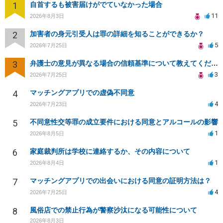
1
自首するも被害届けがでていなかった場合
11
2026年8月3日
2
加害者の身元引受人は罪の詳細を知ることができるか？
5
2026年7月25日
3
弁護士の意見が異なる場合の信頼基準について教えてください
3
2026年7月25日
4
マッチングアプリでの虚偽不同意
4
2026年7月23日
5
不同意性交等罪の成立要件における同意とアルコールの影響
1
2026年8月5日
6
家庭裁判所は学校に連絡するか、その内容について
1
2026年8月4日
7
マッチングアプリでの出会いにおける同意の証明方法は？
4
2026年7月25日
8
風俗店での禁止行為が警察沙汰になる可能性について
2026年8月3日