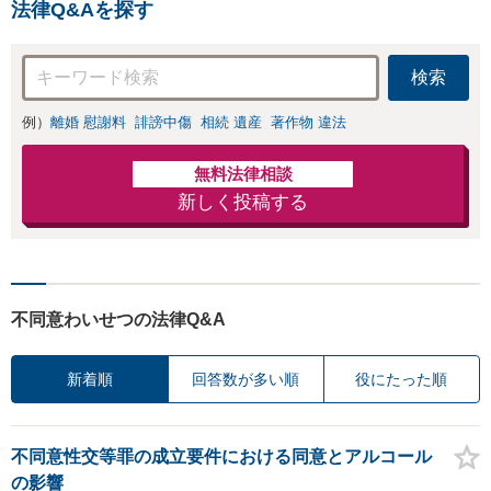
法律Q&Aを探す
検索
例）
離婚 慰謝料
誹謗中傷
相続 遺産
著作物 違法
無料法律相談
新しく投稿する
不同意わいせつの法律Q&A
新着順
回答数が多い順
役にたった順
不同意性交等罪の成立要件における同意とアルコール
の影響