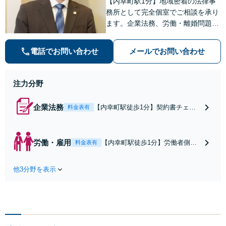
【内幸町駅1分】地域密着の法律事
務所として完全個室でご相談を承り
ます。企業法務、労働・離婚問題、
債権回収、刑事事件まで幅広く対
応。早めのご相談が解決の近道で
電話でお問い合わせ
メールでお問い合わせ
す。一人で抱え込まず一緒に整理し
ましょう。どんなお悩みもお気軽に
お声がけください。
注力分野
企業法務
【内幸町駅徒歩1分】契約書チェッ
料金表有
クや未払い残業代対策、知的財産管
理など、企業が直面する法的課題に
誠実に向き合います。月額3万円か
労働・雇用
【内幸町駅徒歩1分】労働者側・
料金表有
らの柔軟な顧問契約をご用意し、チ
雇用者側双方の視点から、残業代
ャットツール等でのやり取りも可
未払いや不当解雇、問題社員対応
能。ビジネスの安定と発展をバック
他3分野を表示
や退職勧奨など労働・雇用に関す
アップいたします。
るお悩みを誠実に解決へと導きま
す。電話やメール、web面談など
相談しやすい体制。一人で悩まず
にまずはお話しください。