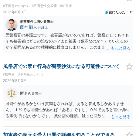
#不同意わいせつ
#不同意性交等罪
#加害者
2026年8月3日
役にたった
11
刑事事件に強い弁護士
藤本 顯人
弁護士
元警察官の弁護士です。 被害届がないのであれば、警察としてもそも
そも被害者はどこの誰なのか？また被害（犯罪なのか？）といえるの
か？疑問があるので積極的に捜査はしません。 このまま女性から警察
への届出がなければ何事もなく終わると思います。
風俗店での禁止行為が警察沙汰になる可能性について
#加害者
#不同意わいせつ
2026年8月3日
匿名A
弁護士
可能性があるかという質問をされれば、あると答えるしかありませ
ん。 １％でも可能性があれば「ある」ですし、０％であると言い切れ
る事例ではないからです。 風俗店の種類、触った回数などによるでし
ょうが、その場で店から注意をされていないなら可能性は低いでしょ
う。 ただ、要注意の客であるとは認識されているかもしれません。
加害者の身元引受人は罪の詳細を知ることができる