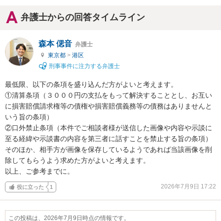
弁護士からの回答タイムライン
森本 偲音
弁護士
東京都
>
港区
刑事事件に注力する弁護士
最低限、以下の条項を盛り込んだ方がよいと考えます。

①清算条項（３０００円の支払をもって解決することとし、お互い
に損害賠償請求権等の債権や損害賠償義務等の債務はありませんと
いう旨の条項）

②口外禁止条項（本件でご相談者様が送信した画像や内容や示談に
至る経緯や示談書の内容を第三者に話すことを禁止する旨の条項）

そのほか、相手方が画像を保存しているようであれば当該画像を削
除してもらうよう求めた方がよいと考えます。

以上、ご参考までに。
2026年7月9日 17:22
役に立った
1
この投稿は、2026年7月9日時点の情報です。