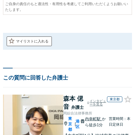
ご自身の責任のもと適法性・有用性を考慮してご利用いただくようお願いい
たします。
マイリストに入れる
この質問に回答した弁護士
森本 偲
東京都
インタビュ
ーを見る
音
弁護士
岡綜合法律事務所
東
内幸町駅
か
営業時間：本
港
京
|
日定休日
ら徒歩1分
区
都