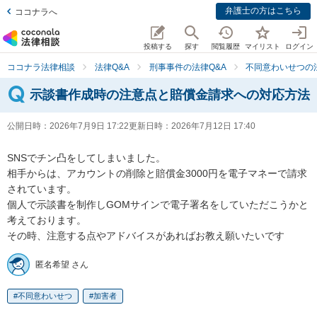
弁護士の方はこちら
ココナラへ
投稿する
探す
閲覧履歴
マイリスト
ログイン
ココナラ法律相談
法律Q&A
刑事事件の法律Q&A
不同意わいせつの法
示談書作成時の注意点と賠償金請求への対応方法
公開日時：
2026年7月9日 17:22
更新日時：
2026年7月12日 17:40
SNSでチン凸をしてしまいました。

相手からは、アカウントの削除と賠償金3000円を電子マネーで請求
されています。

個人で示談書を制作しGOMサインで電子署名をしていただこうかと
考えております。

その時、注意する点やアドバイスがあればお教え願いたいです
匿名希望 さん
不同意わいせつ
加害者