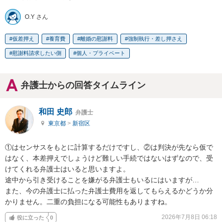
O.Y さん
仮差押え
養育費
離婚の慰謝料
強制執行・差し押さえ
慰謝料請求したい側
個人・プライベート
弁護士からの回答タイムライン
和田 史郎
弁護士
東京都
>
新宿区
①はセンサスをもとに計算するだけですし、②は判決が先なら仮で
はなく、本差押えでしょうけど難しい手続ではないはずなので、受
けてくれる弁護士はいると思いますよ。

途中から引き受けることを嫌がる弁護士もいるにはいますが…

また、今の弁護士に払った弁護士費用を返してもらえるかどうか分
かりません。二重の負担になる可能性もありますね。
2026年7月8日 06:18
役に立った
0