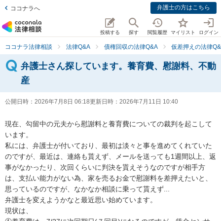
弁護士の方はこちら
ココナラへ
投稿する
探す
閲覧履歴
マイリスト
ログイン
ココナラ法律相談
法律Q&A
債権回収の法律Q&A
仮差押えの法律Q&
弁護士さん探しています。養育費、慰謝料、不動
産
公開日時：
2026年7月8日 06:18
更新日時：
2026年7月11日 10:40
現在、勾留中の元夫から慰謝料と養育費についての裁判を起こして
います。

私には、弁護士が付いており、最初は淡々と事を進めてくれていた
のですが、最近は、連絡も貰えず、メールを送っても1週間以上、返
事がなかったり、次回くらいに判決を貰えそうなのですが相手方
は、支払い能力がない為、家を売るお金で慰謝料を差押えたいと、
思っているのですが、なかなか相談に乗って貰えず...

弁護士を変えようかなと最近思い始めています。

現状は、
