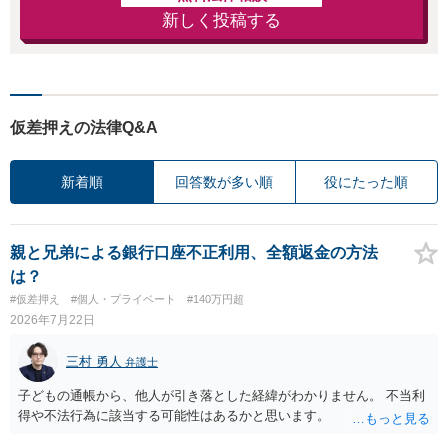
新しく投稿する
仮差押えの法律Q&A
新着順
回答数が多い順
役にたった順
親と兄弟による銀行口座不正利用、全額返金の方法
は？
#仮差押え
#個人・プライベート
#140万円超
2026年7月22日
三村 勇人
弁護士
子どもの通帳から、他人が引き落とした経緯がわかりません。 不当利
得や不法行為に該当する可能性はあるかと思います。