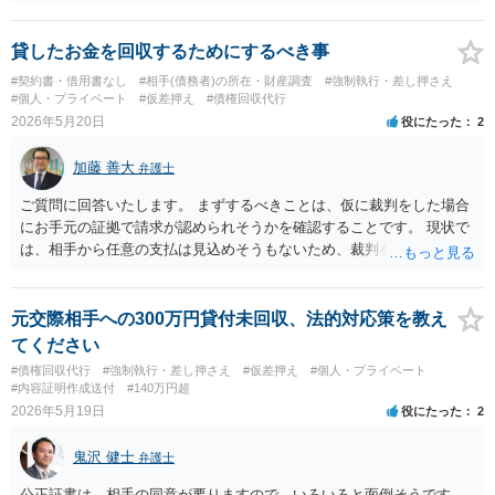
ます。 ただ、弁護士に委任した場合は、依頼する弁護士の報酬形態に
もよりますが、 支払督促から場合によっては訴訟を経て、強制執行ま
で行うとなると、費用倒れになってしまう可能性はあるかと存じま
貸したお金を回収するためにするべき事
す。 まずは最寄りの法律事務所に資料一式をご持参の上、ご相談され
#契約書・借用書なし
#相手(債務者)の所在・財産調査
#強制執行・差し押さえ
てみてはいかがでしょうか。
#個人・プライベート
#仮差押え
#債権回収代行
2026年5月20日
役にたった
2
加藤 善大
弁護士
ご質問に回答いたします。 まずするべきことは、仮に裁判をした場合
にお手元の証拠で請求が認められそうかを確認することです。 現状で
は、相手から任意の支払は見込めそうもないため、裁判を想定する必
要があります。 裁判の場合は、相手が借り入れを否定する等争った場
合は証拠が必要になります。 借用書や振込履歴がないとのことですの
で、 例えば、相手とのＬＩＮＥのやりとりで、 相手からの「１００万
元交際相手への300万円貸付未回収、法的対応策を教え
円貸してくれてありがとう」とか「１００万円の返済はもう少し待っ
てください
て欲しい」等の記載があれば証拠になり得るでしょう。 ご質問に対す
#債権回収代行
#強制執行・差し押さえ
#仮差押え
#個人・プライベート
る回答は以上ですが、可能であれば、ご依頼になるかは別にして、お
#内容証明作成送付
#140万円超
近くの弁護士に直接相談されて、今後の対応についてアドバイスを求
2026年5月19日
役にたった
2
めることをおすすめいたします。 ご参考にしていただけますと幸いで
す。
鬼沢 健士
弁護士
公正証書は、相手の同意が要りますので、いろいろと面倒そうです。