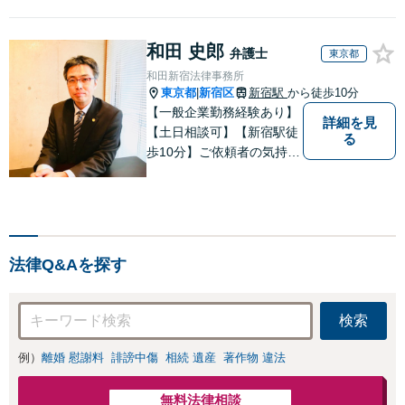
和田 史郎
弁護士
東京都
和田新宿法律事務所
東京都
新宿区
新宿駅
から徒歩10分
|
【一般企業勤務経験あり】
詳細を見
【土日相談可】【新宿駅徒
る
歩10分】ご依頼者の気持ち
を理解できる市民感覚を持
った弁護士です。ぜひご相
談お待ちしております。
法律Q&Aを探す
検索
例）
離婚 慰謝料
誹謗中傷
相続 遺産
著作物 違法
無料法律相談