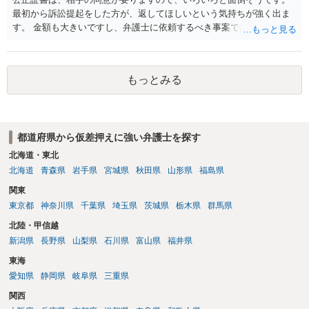
最初から訴訟提起をした方が、返してほしいという気持ちが強く出ま
す。 金額も大きいですし、弁護士に依頼するべき事案であると考えら
れますが、 実際の借用書を見せることができる場での相談をはさんだ
方がいいでしょう。 そこで費用なども決めていくことになります。
もっとみる
都道府県から仮差押えに強い弁護士を探す
北海道・東北
北海道
青森県
岩手県
宮城県
秋田県
山形県
福島県
関東
東京都
神奈川県
千葉県
埼玉県
茨城県
栃木県
群馬県
北陸・甲信越
新潟県
長野県
山梨県
石川県
富山県
福井県
東海
愛知県
静岡県
岐阜県
三重県
関西