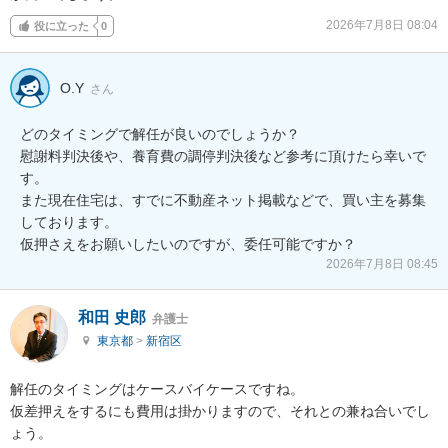
2026年7月8日 08:04
役に立った
0
O.Y
さん
どのタイミングで解任が良いのでしょうか？

慰謝料判決後や、養育費の調停判決後など参考に頂けたら幸いで
す。

また現在住宅は、すでに不動産ネット掲載などで、買い主を募集
しております。

仮押さえをお願いしたいのですが、委任可能ですか？
2026年7月8日 08:45
和田 史郎
弁護士
東京都
>
新宿区
解任のタイミングはケースバイケースですね。

仮差押えをするにも費用は掛かりますので、それとの兼ね合いでし
ょう。