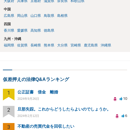
大阪府
兵庫県
京都府
滋賀県
奈良県
和歌山県
中国
広島県
岡山県
山口県
鳥取県
島根県
四国
香川県
愛媛県
高知県
徳島県
九州・沖縄
福岡県
佐賀県
長崎県
熊本県
大分県
宮崎県
鹿児島県
沖縄県
仮差押えの法律Q&Aランキング
1
公正証書 借金 離婚
10
2024年9月26日
2
旦那失踪。これからどうしたらよいのでしょうか。
6
2024年2月12日
3
不動産の売買代金を回収したい