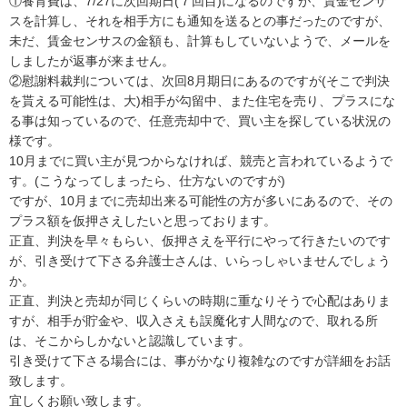
①養育費は、7/27に次回期日(７回目)になるのですが、賃金センサ
スを計算し、それを相手方にも通知を送るとの事だったのですが、
未だ、賃金センサスの金額も、計算もしていないようで、メールを
しましたが返事が来ません。

②慰謝料裁判については、次回8月期日にあるのですが(そこで判決
を貰える可能性は、大)相手が勾留中、また住宅を売り、プラスにな
る事は知っているので、任意売却中で、買い主を探している状況の
様です。

10月までに買い主が見つからなければ、競売と言われているようで
す。(こうなってしまったら、仕方ないのですが)

ですが、10月までに売却出来る可能性の方が多いにあるので、その
プラス額を仮押さえしたいと思っております。

正直、判決を早々もらい、仮押さえを平行にやって行きたいのです
が、引き受けて下さる弁護士さんは、いらっしゃいませんでしょう
か。

正直、判決と売却が同じくらいの時期に重なりそうで心配はありま
すが、相手が貯金や、収入さえも誤魔化す人間なので、取れる所
は、そこからしかないと認識しています。

引き受けて下さる場合には、事がかなり複雑なのですが詳細をお話
致します。

宜しくお願い致します。