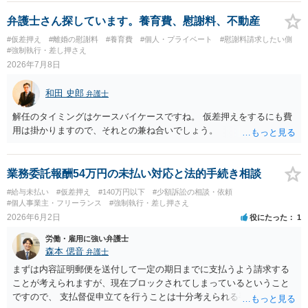
弁護士さん探しています。養育費、慰謝料、不動産
#仮差押え
#離婚の慰謝料
#養育費
#個人・プライベート
#慰謝料請求したい側
#強制執行・差し押さえ
2026年7月8日
和田 史郎
弁護士
解任のタイミングはケースバイケースですね。 仮差押えをするにも費
用は掛かりますので、それとの兼ね合いでしょう。
業務委託報酬54万円の未払い対応と法的手続き相談
#給与未払い
#仮差押え
#140万円以下
#少額訴訟の相談・依頼
#個人事業主・フリーランス
#強制執行・差し押さえ
2026年6月2日
役にたった
1
労働・雇用に強い弁護士
森本 偲音
弁護士
まずは内容証明郵便を送付して一定の期日までに支払うよう請求する
ことが考えられますが、現在ブロックされてしまっているということ
ですので、 支払督促申立てを行うことは十分考えられる手段かと存じ