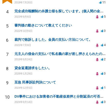
11
2018年7月20日
4
完全成功報酬制の弁護士様を探しています。(個人間の金銭トラブル)
5
2023年9月6日
5
審判後の動きについて教えてください
3
2022年10月6日
6
裁判で敗訴しました。金員の支払い方法について。
4
2022年7月9日
7
元主人の借金の支払いで私名義の家が差し押さえられたのですが、支払い義務ありますか？
2
2019年9月24日
8
貸金返還請求をしたい。
3
2026年1月29日
9
至急 民事訴訟判決について
1
2024年12月5日
10
DV事件における加害者の不動産仮差押と分割返済の可否について
3
2024年9月14日