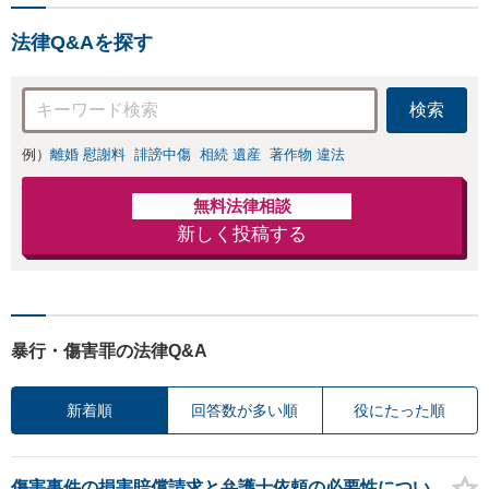
法律Q&Aを探す
検索
例）
離婚 慰謝料
誹謗中傷
相続 遺産
著作物 違法
無料法律相談
新しく投稿する
暴行・傷害罪の法律Q&A
新着順
回答数が多い順
役にたった順
傷害事件の損害賠償請求と弁護士依頼の必要性につい