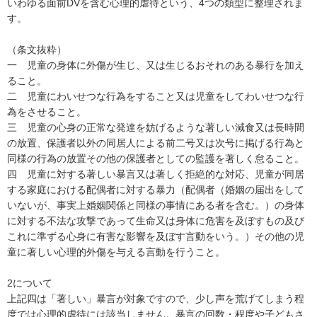
いわゆる面前DVを含む心理的虐待という、4つの類型に整理されま
す。

（条文抜粋）

一　児童の身体に外傷が生じ、又は生じるおそれのある暴行を加え
ること。

二　児童にわいせつな行為をすること又は児童をしてわいせつな行
為をさせること。

三　児童の心身の正常な発達を妨げるような著しい減食又は長時間
の放置、保護者以外の同居人による前二号又は次号に掲げる行為と
同様の行為の放置その他の保護者としての監護を著しく怠ること。

四　児童に対する著しい暴言又は著しく拒絶的な対応、児童が同居
する家庭における配偶者に対する暴力（配偶者（婚姻の届出をして
いないが、事実上婚姻関係と同様の事情にある者を含む。）の身体
に対する不法な攻撃であって生命又は身体に危害を及ぼすもの及び
これに準ずる心身に有害な影響を及ぼす言動をいう。）その他の児
童に著しい心理的外傷を与える言動を行うこと。

2について

上記四は「著しい」暴言が対象ですので、少し声を荒げてしまう程
度では心理的虐待には該当しません。暴言の回数・程度や子どもさ