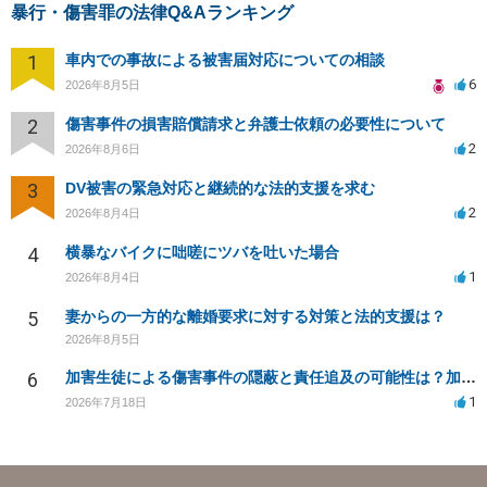
暴行・傷害罪の法律Q&Aランキング
1
車内での事故による被害届対応についての相談
6
2026年8月5日
2
傷害事件の損害賠償請求と弁護士依頼の必要性について
2
2026年8月6日
3
DV被害の緊急対応と継続的な法的支援を求む
2
2026年8月4日
4
横暴なバイクに咄嗟にツバを吐いた場合
1
2026年8月4日
5
妻からの一方的な離婚要求に対する対策と法的支援は？
2026年8月5日
6
加害生徒による傷害事件の隠蔽と責任追及の可能性は？加害生徒の処分は？
1
2026年7月18日