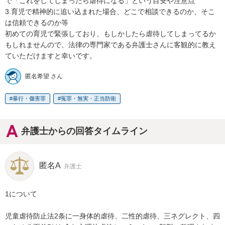
で「これをしてしまったら虐待になる」という目安や注意点

3.育児で精神的に追い込まれた場合、どこで相談できるのか、そこ
は信頼できるのか等

初めての育児で緊張しており、もしかしたら虐待してしまってるか
もしれませんので、法律の専門家である弁護士さんに客観的に教え
ていただけますと幸いです。
匿名希望 さん
暴行・傷害罪
冤罪・無実・正当防衛
弁護士からの回答タイムライン
匿名A
弁護士
1について

児童虐待防止法2条に一身体的虐待、二性的虐待、三ネグレクト、四