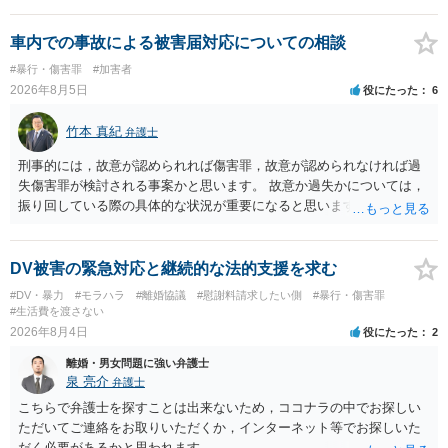
告訴状を作って証拠をそろえて出すことでしょう。
車内での事故による被害届対応についての相談
#暴行・傷害罪
#加害者
2026年8月5日
役にたった
6
竹本 真紀
弁護士
刑事的には，故意が認められれば傷害罪，故意が認められなければ過
失傷害罪が検討される事案かと思います。 故意か過失かについては，
振り回している際の具体的な状況が重要になると思います。 民事的に
は，不法行為に基づく損害賠償請求の対象となり，こちらは故意でも
過失でも該当するでしょう。 因果関係（刑事も民事も影響あり）とし
ては，数週間経過している点も問題になるかもしれません。 因果関係
DV被害の緊急対応と継続的な法的支援を求む
がなくなれば，評価の仕方が大きく変わります。 いずれにしまして
#DV・暴力
#モラハラ
#離婚協議
#慰謝料請求したい側
#暴行・傷害罪
も，ご心配であるならば，お近くの弁護士の方に相談されるのがよい
#生活費を渡さない
と思います。
2026年8月4日
役にたった
2
離婚・男女問題に強い弁護士
泉 亮介
弁護士
こちらで弁護士を探すことは出来ないため，ココナラの中でお探しい
ただいてご連絡をお取りいただくか，インターネット等でお探しいた
だく必要があるかと思われます。