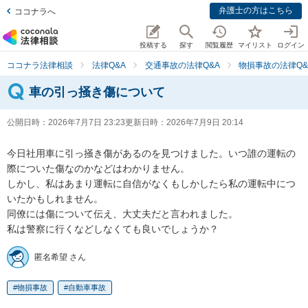
弁護士の方はこちら
ココナラへ
投稿する
探す
閲覧履歴
マイリスト
ログイン
ココナラ法律相談
法律Q&A
交通事故の法律Q&A
物損事故の法律Q&
車の引っ掻き傷について
公開日時：
2026年7月7日 23:23
更新日時：
2026年7月9日 20:14
今日社用車に引っ掻き傷があるのを見つけました。いつ誰の運転の
際についた傷なのかなどはわかりません。

しかし、私はあまり運転に自信がなくもしかしたら私の運転中につ
いたかもしれません。

同僚には傷について伝え、大丈夫だと言われました。

私は警察に行くなどしなくても良いでしょうか？
匿名希望 さん
物損事故
自動車事故