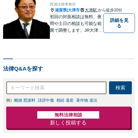
西浦法律事務所
滋賀県
大津市
大津駅
から徒歩10分
|
初回の対面相談は無料。夜
詳細を見
間や土日の相談も可能な範
る
囲で調整します。JR大津駅
から徒歩10分、京阪大津線
上栄町駅から徒歩4分、大
津赤十字病院の前になりま
す。 【滋賀県２位 弁護士
ドットコムランキング（20
法律Q&Aを探す
24年7月-2026年7月現
在）】
検索
例）
離婚 慰謝料
誹謗中傷
相続 遺産
著作物 違法
無料法律相談
新しく投稿する