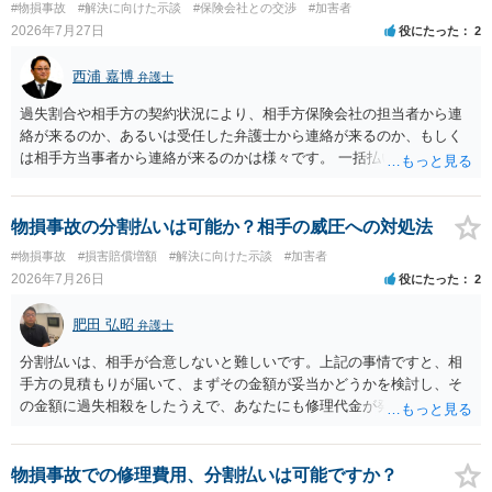
#物損事故
#解決に向けた示談
#保険会社との交渉
#加害者
示書類 ・叔母様の診断名、けがの内容 ・治療開始日及び治療終了日
2026年7月27日
役にたった
2
・入院の有無、通院回数 ・現在も症状が残っているか ・叔母様ご本人
やご家族等が加入している保険に、今回の事故で利用できる弁護士費
西浦 嘉博
弁護士
用特約が付帯しているか なお、被害者は叔母様ご本人となりますの
で、弁護士が受任する場合には、叔母様ご本人の依頼意思等を確認す
過失割合や相手方の契約状況により、相手方保険会社の担当者から連
る必要があります。日本語での十分な意思疎通が難しいとのことです
絡が来るのか、あるいは受任した弁護士から連絡が来るのか、もしく
ので、そのあたりのご事情も踏まえて、依頼意思の確認方法等を検討
は相手方当事者から連絡が来るのかは様々です。 一括払いや分割払い
する必要があると思われます。
は、和解交渉の際の条件となります。 相手方が相談者さんの損害賠償
金の支払いにつき、分割払いに合意すれば、和解は可能です。 他方で
合意しなければ和解できないことになります。 今後の見通しを知る為
物損事故の分割払いは可能か？相手の威圧への対処法
に、交渉の方向性につき、最寄りの法律事務所で相談だけでもされる
#物損事故
#損害賠償増額
#解決に向けた示談
#加害者
ことも検討ください。
2026年7月26日
役にたった
2
肥田 弘昭
弁護士
分割払いは、相手が合意しないと難しいです。上記の事情ですと、相
手方の見積もりが届いて、まずその金額が妥当かどうかを検討し、そ
の金額に過失相殺をしたうえで、あなたにも修理代金が発生している
のであれば、過失相殺後の相互の金額について相殺して、その残額を
分割払いにしたいとの示談案を提案するのが良いかと思います。威圧
されるのであれば、斡旋、仲裁、民事調停を利用しては如何でしょう
物損事故での修理費用、分割払いは可能ですか？