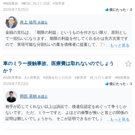
か。ご参考にしてください。
#物損事故
#解決に向けた示談
#加害者
2026年7月25日
役にたった
2
井上 祐司
弁護士
金銭の支払は、「期限の利益」というものを付さない限り、原則とし
て一括払いになります。 期限の利益を付してくれるかは先方次第です
ので、実現可能な分割払いの案を債権者に提案して、了解してもらえ
れば分割払いは可能です。
車のミラー接触事故、医療費は取れないのでしょう
か？
#自動車事故
#人身事故
#保険会社との交渉
#被害者
#むち打ち被害
#物損事故
2026年7月23日
役にたった
1
岡田 晃朝
弁護士
相手が応じてくれない以上は訴訟で、後遺症認定をめぐって争うしか
ないです。 ただ、ミラーですと、よほどの衝撃が無いと首との関係の
証明は難しいでしょうから、そこが証明できるかでしょうね。