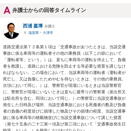
弁護士からの回答タイムライン
西浦 嘉博
弁護士
滋賀県
>
大津市
道路交通法第７２条第１項は「交通事故があつたときは、当該交通
事故に係る車両等の運転者その他の乗務員（以下この節において
「運転者等」という。）は、直ちに車両等の運転を停止して、負傷
者を救護し、道路における危険を防止する等必要な措置を講じなけ
ればならない。この場合において、当該車両等の運転者（運転者が
死亡し、又は負傷したためやむを得ないときは、その他の乗務員。
次項において同じ。）は、警察官が現場にいるときは当該警察官
に、警察官が現場にいないときは直ちに最寄りの警察署（派出所又
は駐在所を含む。同項において同じ。）の警察官に当該交通事故が
発生した日時及び場所、当該交通事故における死傷者の数及び負傷
者の負傷の程度並びに損壊した物及びその損壊の程度、当該交通事
故に係る車両等の積載物並びに当該交通事故について講じた措置
（第七十五条の二十三第一項及び第三項において「交通事故発生日
時等」という。）を報告しなければならない。」
