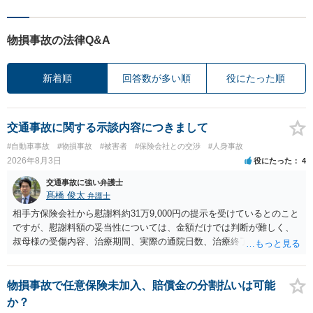
物損事故の法律Q&A
新着順
回答数が多い順
役にたった順
交通事故に関する示談内容につきまして
#自動車事故
#物損事故
#被害者
#保険会社との交渉
#人身事故
2026年8月3日
役にたった
4
交通事故に強い弁護士
髙橋 俊太
弁護士
相手方保険会社から慰謝料約31万9,000円の提示を受けているとのこと
ですが、慰謝料額の妥当性については、金額だけでは判断が難しく、
叔母様の受傷内容、治療期間、実際の通院日数、治療終了の経緯、後
遺症の有無、相手方保険会社から提示されている示談内容の内訳等を
確認する必要があります。保険会社から提示される慰謝料額について
は、弁護士が介入することにより増額を検討できる場合がありますの
物損事故で任意保険未加入、賠償金の分割払いは可能
で、以下の資料・情報を準備した上で、弁護士に個別に相談すること
か？
をお勧めいたします。 ・相手方保険会社から届いている示談金額の提