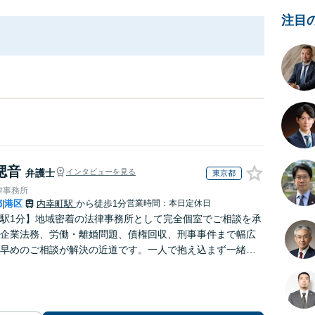
注目
偲音
弁護士
インタビューを見る
東京都
律事務所
都
港区
内幸町駅
から徒歩1分
営業時間：本日定休日
|
駅1分】地域密着の法律事務所として完全個室でご相談を承
企業法務、労働・離婚問題、債権回収、刑事事件まで幅広
早めのご相談が解決の近道です。一人で抱え込まず一緒に
しょう。どんなお悩みもお気軽にお声がけください。