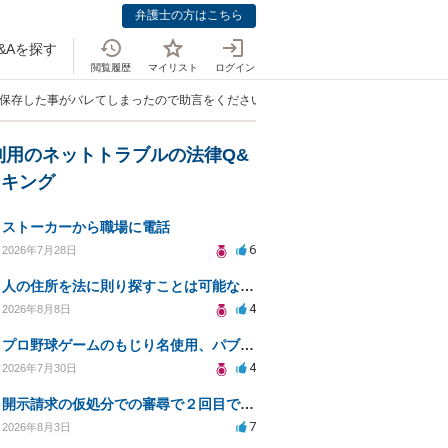
弁護士の方はこちら
&Aを探す
閲覧履歴
マイリスト
ログイン
を保存した事がバレてしまったので助言をください。」
利用のネットトラブルの法律Q&
ンキング
ストーカーから職場に電話
6
2026年7月28日
人の住所を法に則り探すことは可能なのか？
4
2026年8月8日
プロ野球ゲームのもじり名使用、パブリシティ権の影響は？
4
2026年7月30日
開示請求の仮処分での審尋で２回目で終わらない場合どうしたらいいですか
7
2026年8月3日