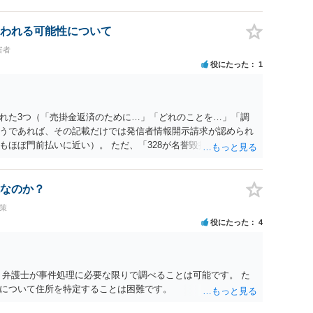
われる可能性について
害者
役にたった
1
れた3つ（「売掛金返済のために…」「どれのことを…」「調
うであれば、その記載だけでは発信者情報開示請求が認められ
もほぼ門前払いに近い）。 ただ、「328が名誉毀損、偽計業務
違反に該当するといわれ」とのことですので、ご質問に書かれ
は180度変わるかもしれません。公開の場で詳細を投稿するこ
接相談した方がよいでしょう。
なのか？
策
役にたった
4
 弁護士が事件処理に必要な限りで調べることは可能です。 た
について住所を特定することは困難です。