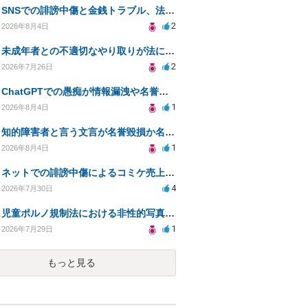
SNSでの誹謗中傷と金銭トラブル、法的対応の相談
2
2026年8月4日
未成年者との不適切なやり取りが法に触れる可能性と対処法
2
2026年7月26日
ChatGPTでの愚痴が情報漏洩や名誉毀損に該当するか確認したい
1
2026年8月4日
知的障害者と言う文言が名誉毀損か名誉感情の侵害になるか教えてほしい。
1
2026年8月4日
ネットでの誹謗中傷によるコミケ売上減少、損害賠償は可能か？
4
2026年7月30日
児童ポルノ規制法における非性的写真とテキストの扱いは？
1
2026年7月29日
もっと見る