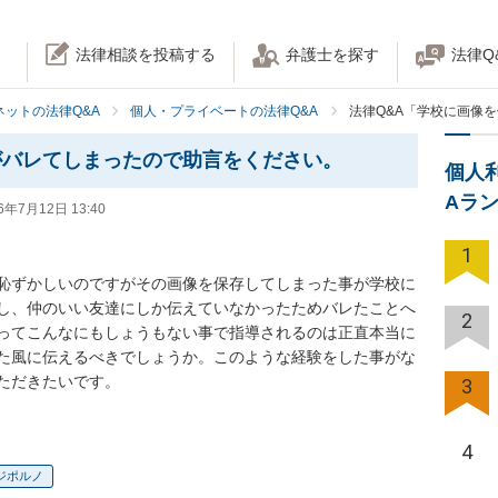
法律相談を投稿する
弁護士を探す
法律Q
ネットの法律Q&A
個人・プライベートの法律Q&A
法律Q&A「学校に画像
がバレてしまったので助言をください。
個人
Aラ
6年7月12日 13:40
1
恥ずかしいのですがその画像を保存してしまった事が学校に
し、仲のいい友達にしか伝えていなかったためバレたことへ
2
ってこんなにもしょうもない事で指導されるのは正直本当に
た風に伝えるべきでしょうか。このような経験をした事がな
ただきたいです。
3
4
ジポルノ