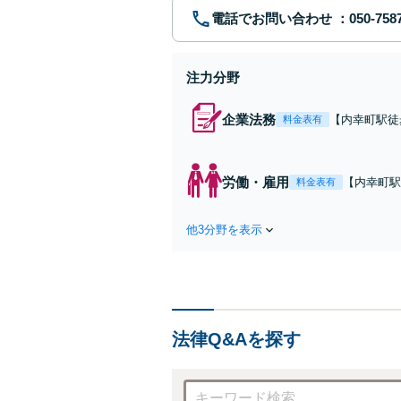
電話でお問い合わせ
注力分野
企業法務
【内幸町駅徒
料金表有
理など、企業
らの柔軟な顧
能。ビジネス
労働・雇用
【内幸町駅
料金表有
払いや不当
お悩みを誠
他3分野を表示
しやすい体
法律Q&Aを探す