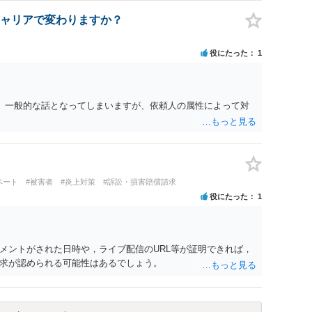
ャリアで変わりますか？
役にたった
1
。 一般的な話となってしまいますが、依頼人の属性によって対
ベート
#被害者
#炎上対策
#訴訟・損害賠償請求
役にたった
1
メントがされた日時や，ライブ配信のURL等が証明できれば，
求が認められる可能性はあるでしょう。