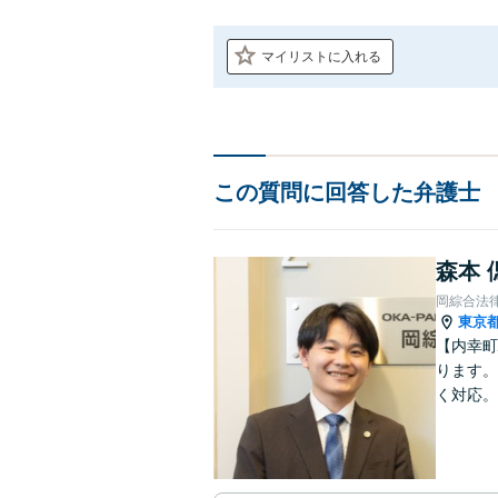
マイリストに入れる
この質問に回答した弁護士
森本 
岡綜合法
東京
【内幸町
ります。
く対応。
整理しま