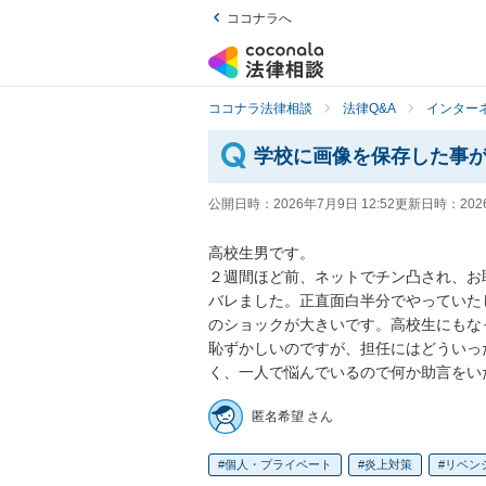
ココナラへ
ココナラ法律相談
法律Q&A
インター
学校に画像を保存した事
公開日時：
2026年7月9日 12:52
更新日時：
202
高校生男です。

２週間ほど前、ネットでチン凸され、お
バレました。正直面白半分でやっていた
のショックが大きいです。高校生にもな
恥ずかしいのですが、担任にはどういっ
く、一人で悩んでいるので何か助言をい
匿名希望 さん
個人・プライベート
炎上対策
リベン