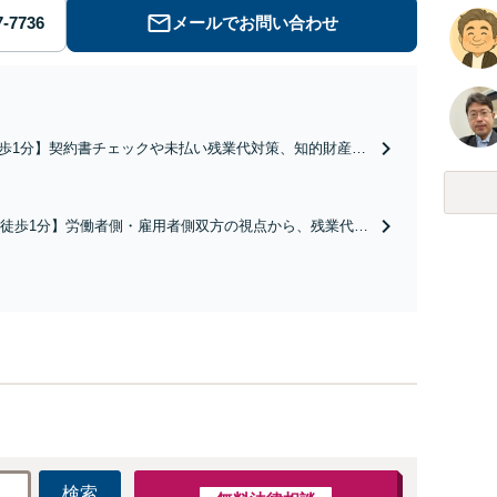
メールでお問い合わせ
歩1分】契約書チェックや未払い残業代対策、知的財産管
が直面する法的課題に誠実に向き合います。月額3万円か
問契約をご用意し、チャットツール等でのやり取りも可
の安定と発展をバックアップいたします。
徒歩1分】労働者側・雇用者側双方の視点から、残業代未
解雇、問題社員対応や退職勧奨など労働・雇用に関する
実に解決へと導きます。電話やメール、web面談など相談
制。一人で悩まずにまずはお話しください。
検索