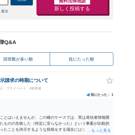
無料法律相談
新しく投稿する
 違法
律Q&A
回答数が多い順
役にたった順
示請求の時期について
個人・プライベート
#加害者
役にたった
1
ことはいえませんが、この種のケースでは、実は発信者情報開
たものの失敗した（特定に至らなかった）という事案が比較的
ったことを誇示するような投稿をする場合にはなおさら）。