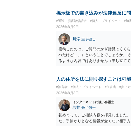
掲示板での書き込みが法律違反に問
#訴訟・損害賠償請求
#個人・プライベート
#加
2026年8月9日
川添 圭
弁護士
投稿したのは、ご質問のかぎ括弧でくくら
べたけど…」）ということでしょうか。そ
るような内容ではありません（申し立てて
妨害、侮辱罪、ストーカー等に関する法律
ていない何らかの背景事情があれば、回答
とは不適当と思われますので、弁護士へ直
人の住所を法に則り探すことは可能
#被害者
#個人・プライベート
#加害者
#炎上対
2026年8月8日
インターネットに強い弁護士
若井 亮
弁護士
初めまして、ご相談内容を拝見しました。
だ、手掛かりとなる情報が全くない相手方