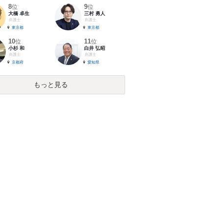
8
9
位
位
大橋 卓生
三村 勇人
弁護士
弁護士
東京都
東京都
10
11
位
位
小杉 和
白井 弘昭
弁護士
弁護士
京都府
愛知県
もっと見る