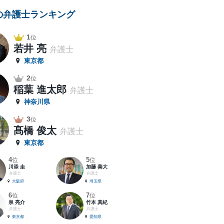
の弁護士ランキング
1
位
若井 亮
弁護士
東京都
2
位
稲葉 進太郎
弁護士
神奈川県
3
位
髙橋 俊太
弁護士
東京都
4
5
位
位
川添 圭
加藤 善大
弁護士
弁護士
大阪府
埼玉県
6
7
位
位
泉 亮介
竹本 真紀
弁護士
弁護士
東京都
愛知県