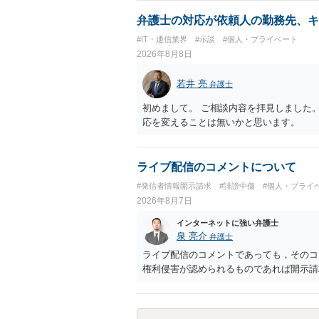
弁護士の対応が依頼人の勤務先、キ
#IT・通信業界
#示談
#個人・プライベート
2026年8月8日
若井 亮
弁護士
初めまして。 ご相談内容を拝見しました
応を変えることは無いかと思います。
ライブ配信のコメントについて
#発信者情報開示請求
#誹謗中傷
#個人・プライ
2026年8月7日
インターネットに強い弁護士
泉 亮介
弁護士
ライブ配信のコメントであっても，そのコ
権利侵害が認められるものであれば開示請