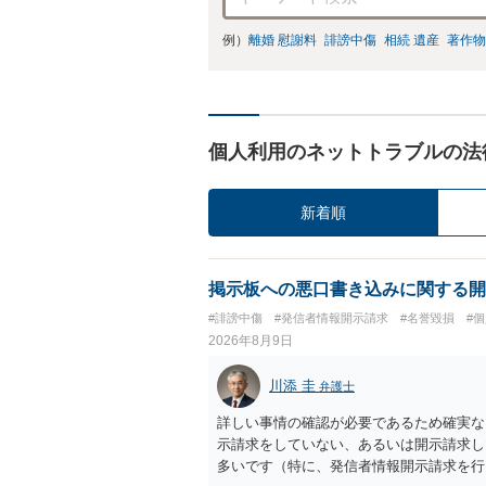
例）
離婚 慰謝料
誹謗中傷
相続 遺産
著作物
個人利用のネットトラブルの法
新着順
掲示板への悪口書き込みに関する開
#誹謗中傷
#発信者情報開示請求
#名誉毀損
#
2026年8月9日
川添 圭
弁護士
詳しい事情の確認が必要であるため確実な
示請求をしていない、あるいは開示請求し
多いです（特に、発信者情報開示請求を行