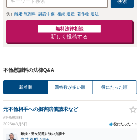
検索
意見照会が来たと
きの対処法、被害
例）
離婚 慰謝料
誹謗中傷
相続 遺産
著作物 違法
者との示談交渉
無料法律相談
新しく投稿する
不倫慰謝料の法律Q&A
新着順
回答数が多い順
役にたった順
元不倫相手への損害賠償請求など
#不倫慰謝料
2026年8月6日
役にたった
1
離婚・男女問題に強い弁護士
白井 弘昭
弁護士