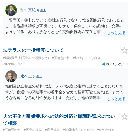
に、預貯金、不動産、保険、退職金等の資料を確保しておくことが重
要です。また、子の親権については、夫婦間の責任問題とは別に、
竹本 真紀
弁護士
「どのような形がお子様の利益になるか」という観点です。そのた
め、未就学のお子様について貴方が主として養育しているのであれ
【質問①～④】について ①性的行為でなく，性交類似行為であったと
ば、保育園等への送迎、食事・入浴・寝かしつけ等の日常的な育児、
しても慰謝料請求は可能です。しかも，保有している証拠は，交際の
通院や予防接種への対応、保育園との連絡、夫婦それぞれの勤務状
ような関係にあり，少なくとも性交類似行為の存在を確実に証明でき
況、別居後にどのような養育環境を用意できるかといった、これまで
るものです（裏を返せば，証拠で認められる範囲でしか認めていない
の監護実績や今後の生活状況について整理しておくとよいでしょう。
ことを窺わせるものです。）。ですから，慰謝料請求を進めることで
養育費については、離婚後も父母双方がそれぞれの収入に応じて負担
よいと思います。 ただ．慰謝料額については，婚姻破綻に至っていな
法テラスの一括精算について
するのが原則となります。
いとして，この点を考慮されることになるかもしれません。 ②夫との
#婚姻費用(別居中の生活費など)
#不倫慰謝料
#離婚すること自体
今後のことを考えて書いてもらうか否かを検討するのがよいと思いま
2026年8月3日
役にたった
1
す。今ある証拠以上のことを証明（証明力を強めることも含む）でき
るのであれば，前向きに検討を進めるという考え方でもよいでしょ
川添 圭
弁護士
う。慰謝料請求としては証拠として使えることが前提であり，その価
値と夫との関係との均衡のように思います。 ③行政書士に委任をして
報酬及び立替金の精算は法テラスの決定と指示に基づくことになりま
いるのであれば，どのような内容の委任なのか不明ですが，その行政
すが、償還中の関連事件の着手金を含めて精算可能であれば、そのよ
書士との協議になると思います。請求するか，訴訟にするか，その点
うな内容になる可能性があります。ただし、他の関連事件でも相手方
の見極めや，相手方は性交類似行為は認めているのか，それさえも否
から金銭を取得できる場合には個別に考える場合もあります。個別事
定しているのかによって，考え方・進め方は変わってくると思いま
情によって対応が違いますので、法テラスへお尋ねいただいた方が確
す。 ④性交類似行為を認めているにもかかわらず支払を拒否するので
実です。
夫の不倫と離婚要求への法的対応と慰謝料請求につい
あれば，本人（行政書士でも同じだと思います。）への対応ではあま
て相談
り変わらないように思います。減額で折り合えるなら本人様の交渉で
#不倫慰謝料
#悪意の遺棄
#育児放棄
#慰謝料請求したい側
#婚外の妊娠