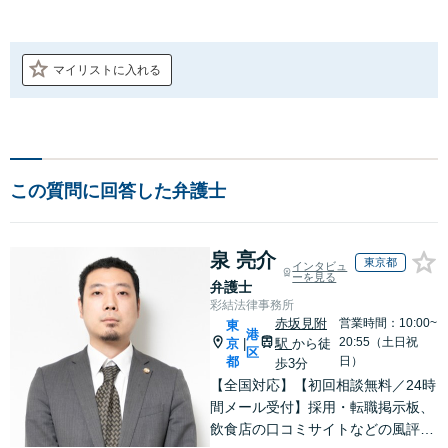
マイリストに入れる
この質問に回答した弁護士
泉 亮介
東京都
インタビュ
ーを見る
弁護士
彩結法律事務所
赤坂見附
営業時間：10:00~
東
港
20:55（土日祝
京
駅
から徒
|
区
都
日）
歩3分
【全国対応】【初回相談無料／24時
間メール受付】採用・転職掲示板、
飲食店の口コミサイトなどの風評被