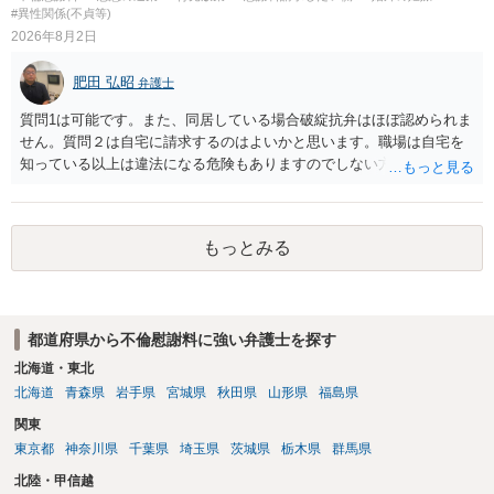
もよいように思いますが，ゼロかどうかの観点であれば，訴訟に進む
#異性関係(不貞等)
しかなくなるようにも思います。そうしますと，お近くの弁護士に相
2026年8月2日
談して進めることを検討した方がよいようにも思います。
肥田 弘昭
弁護士
質問1は可能です。また、同居している場合破綻抗弁はほぼ認められま
せん。質問２は自宅に請求するのはよいかと思います。職場は自宅を
知っている以上は違法になる危険もありますのでしない方が良いで
す。質問３は可能かと思います。質問４は悪意の遺棄などに該当する
かと思います。有責配偶者ですので相手方からの離婚は拒否しても仮
に訴訟されても法的に成立しません。質問５は認知すると養育費支払
もっとみる
い、相続権が発生します。合意があれば法的に可能ですが法律で強制
することはできません。質問６は可能です。質問７は不貞行為の写真
データ（ハメ撮り）、第三者撮影の腕組み写真、夫の自白録音まであ
るのであれば十分かと思います。ご参考にしてください。
都道府県から不倫慰謝料に強い弁護士を探す
北海道・東北
北海道
青森県
岩手県
宮城県
秋田県
山形県
福島県
関東
東京都
神奈川県
千葉県
埼玉県
茨城県
栃木県
群馬県
北陸・甲信越