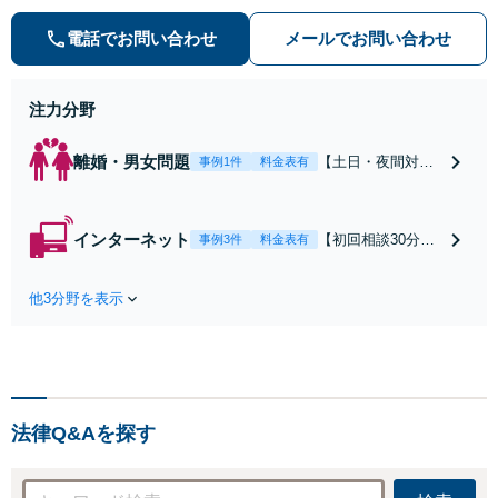
害対策など実績あり！【刑事】犯罪
の種類を問わず相談可。可能な限り
電話でお問い合わせ
メールでお問い合わせ
早期対応で駆けつけサポート【労
働】不当解雇・残業代請求はおまか
せください
注力分野
離婚・男女問題
【土日・夜間対応
事例1件
料金表有
可】【初回相談30
分無料】「相手方
から書面を提示さ
インターネット
【初回相談30分無
事例3件
料金表有
れたら、サインす
料】状況に応じて
る前にご相談を」
手段を使い分け、
経験豊富な弁護士
他3分野を表示
適切な方法で投稿
が全力で交渉にあ
の削除・発信者情
たります！相手方
報開示請求をおこ
と直接話す精神的
ないます「企業や
負担を軽減「弁護
お店の風評被害対
士の交渉で慰謝料
策／売り上げ低下
金額アップ／減額
法律Q&Aを探す
防止のために尽
交渉も対応可」
力」加害者側の対
【完全個室対応】
応可：開示請求の