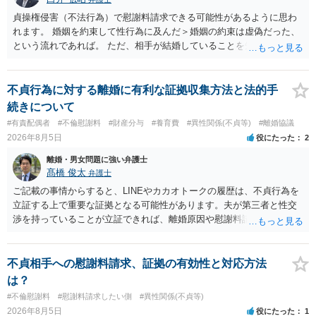
貞操権侵害（不法行為）で慰謝料請求できる可能性があるように思わ
れます。 婚姻を約束して性行為に及んだ＞婚姻の約束は虚偽だった、
という流れであれば。 ただ、相手が結婚していることを知って行為に
及んでいるのであれば、婚姻できないことについて相談者さんの帰責
性も認められそうですので、あまり慰謝料は高額にならないように思
われます。 一度、最寄りの弁護士に相談してみてください。
不貞行為に対する離婚に有利な証拠収集方法と法的手
続きについて
#有責配偶者
#不倫慰謝料
#財産分与
#養育費
#異性関係(不貞等)
#離婚協議
2026年8月5日
役にたった
2
離婚・男女問題に強い弁護士
髙橋 俊太
弁護士
ご記載の事情からすると、LINEやカカオトークの履歴は、不貞行為を
立証する上で重要な証拠となる可能性があります。夫が第三者と性交
渉を持っていることが立証できれば、離婚原因や慰謝料請求を検討す
る上で重要な事情となります。特に、数年間にわたって特定の相手と
性的関係を継続しているのであれば、その期間や回数が分かる資料は
できるだけ保存しておくことをお勧めいたします。 他方、「夫に不貞
不貞相手への慰謝料請求、証拠の有効性と対応方法
がある＝財産分与でも多くもらえる」「当然に親権を取得できる」と
は？
いう関係にはありません。まず、財産分与は、基本的には夫婦が婚姻
#不倫慰謝料
#慰謝料請求したい側
#異性関係(不貞等)
中に形成した財産を清算する制度ですので、不貞行為の有無とは別
2026年8月5日
役にたった
1