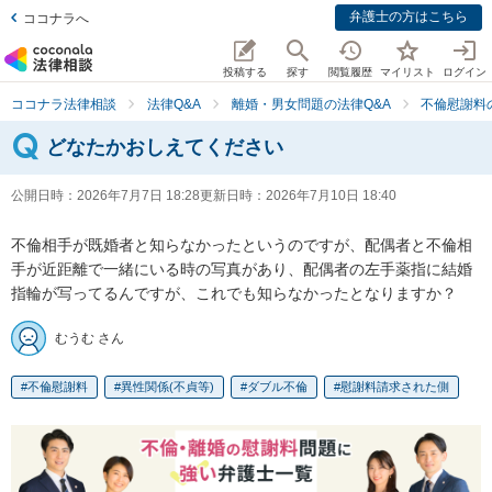
弁護士の方はこちら
ココナラへ
投稿する
探す
閲覧履歴
マイリスト
ログイン
ココナラ法律相談
法律Q&A
離婚・男女問題の法律Q&A
不倫慰謝料
どなたかおしえてください
公開日時：
2026年7月7日 18:28
更新日時：
2026年7月10日 18:40
不倫相手が既婚者と知らなかったというのですが、配偶者と不倫相
手が近距離で一緒にいる時の写真があり、配偶者の左手薬指に結婚
指輪が写ってるんですが、これでも知らなかったとなりますか？
むうむ さん
不倫慰謝料
異性関係(不貞等)
ダブル不倫
慰謝料請求された側