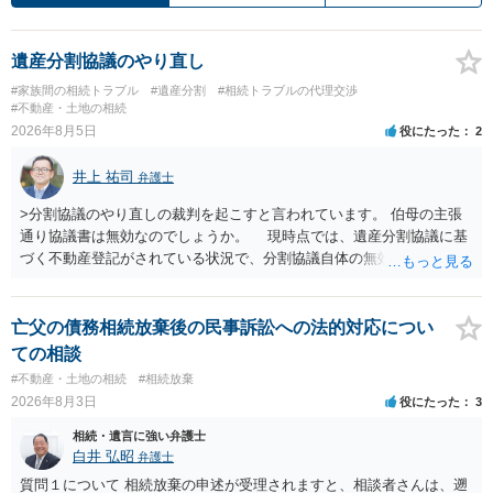
遺産分割協議のやり直し
#家族間の相続トラブル
#遺産分割
#相続トラブルの代理交渉
#不動産・土地の相続
2026年8月5日
役にたった
2
井上 祐司
弁護士
>分割協議のやり直しの裁判を起こすと言われています。 伯母の主張
通り協議書は無効なのでしょうか。 現時点では、遺産分割協議に基
づく不動産登記がされている状況で、分割協議自体の無効を裁判所が
認めたわけではないので、分割協議の効力に影響はありません。 先
方の訴訟の主張及び立証次第ですが、 ・御祖母様の認知能力に関する
医師の意見書、筆跡鑑定 が提出されればその効力が否定される可能性
亡父の債務相続放棄後の民事訴訟への法的対応につい
はありますが、 ・伯母様自身が分割協議に加わっていること ・御祖母
ての相談
様の意に反する遺産分割協議を行う実益が誰にあったかの立証が困難
#不動産・土地の相続
#相続放棄
であること からすると、実際に遺産分割協議の効力が否定される可能
2026年8月3日
役にたった
3
性はそれほど高くない（立証のハードルは非常に高い）ということが
言えると思います。
相続・遺言に強い弁護士
白井 弘昭
弁護士
質問１について 相続放棄の申述が受理されますと、相談者さんは、遡