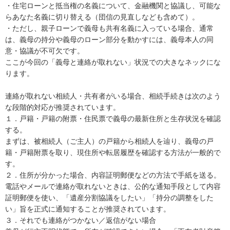
・住宅ローンと抵当権の名義について、金融機関と協議し、可能な
らあなた名義に切り替える（団信の見直しなども含めて）。

・ただし、親子ローンで義母も共有名義に入っている場合、通常
は、義母の持分や義母のローン部分を動かすには、義母本人の同
意・協議が不可欠です。

ここが今回の「義母と連絡が取れない」状況での大きなネックにな
ります。

連絡が取れない相続人・共有者がいる場合、相続手続きは次のよう
な段階的対応が推奨されています。

１．戸籍・戸籍の附票・住民票で義母の最新住所と生存状況を確認
する。

まずは、被相続人（ご主人）の戸籍から相続人を辿り、義母の戸
籍・戸籍附票を取り、現住所や転居履歴を確認する方法が一般的で
す。

２．住所が分かった場合、内容証明郵便などの方法で手紙を送る。

電話やメールで連絡が取れないときは、公的な通知手段として内容
証明郵便を使い、「遺産分割協議をしたい」「持分の調整をした
い」旨を正式に通知することが推奨されています。

３．それでも連絡がつかない／返信がない場合
