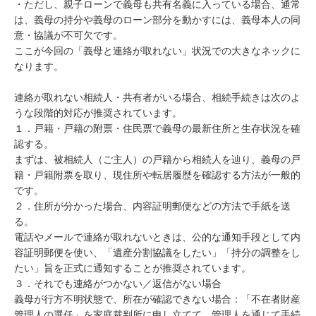
・ただし、親子ローンで義母も共有名義に入っている場合、通常
は、義母の持分や義母のローン部分を動かすには、義母本人の同
意・協議が不可欠です。

ここが今回の「義母と連絡が取れない」状況での大きなネックに
なります。

連絡が取れない相続人・共有者がいる場合、相続手続きは次のよ
うな段階的対応が推奨されています。

１．戸籍・戸籍の附票・住民票で義母の最新住所と生存状況を確
認する。

まずは、被相続人（ご主人）の戸籍から相続人を辿り、義母の戸
籍・戸籍附票を取り、現住所や転居履歴を確認する方法が一般的
です。

２．住所が分かった場合、内容証明郵便などの方法で手紙を送
る。

電話やメールで連絡が取れないときは、公的な通知手段として内
容証明郵便を使い、「遺産分割協議をしたい」「持分の調整をし
たい」旨を正式に通知することが推奨されています。

３．それでも連絡がつかない／返信がない場合

義母が行方不明状態で、所在が確認できない場合：「不在者財産
管理人の選任」を家庭裁判所に申し立てて、管理人を通じて手続