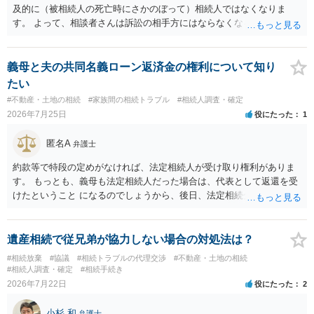
及的に（被相続人の死亡時にさかのぼって）相続人ではなくなりま
す。 よって、相談者さんは訴訟の相手方にはならなくなるので（明け
渡し請求の対象ではなくなるので）請求棄却となります。 相続放棄受
理証明を家庭裁判所で取得し、コピーを答弁書に添えて裁判所に提出
してください。 質問２について 請求棄却を求める答弁書を提出すれ
義母と夫の共同名義ローン返済金の権利について知り
ば、第１回期日は出席する必要がありません。その日は差支え（用事
たい
があり出席できない）との記載で十分です。 質問３について 弁護士で
#不動産・土地の相続
#家族間の相続トラブル
#相続人調査・確定
はないので、ｍｉｎｔｓでの提出の必要は無いと思います。郵送（期
2026年7月25日
役にたった
1
限までに届けばよい）で十分です。 詳細は、書面記載の裁判所書記官
にお問い合わせください。 以上、ご参考まで。
匿名A
弁護士
約款等で特段の定めがなければ、法定相続人が受け取り権利がありま
す。 もっとも、義母も法定相続人だった場合は、代表として返還を受
けたということ になるのでしょうから、後日、法定相続分に基づいて
精算を求めることは可能と思います。
遺産相続で従兄弟が協力しない場合の対処法は？
#相続放棄
#協議
#相続トラブルの代理交渉
#不動産・土地の相続
#相続人調査・確定
#相続手続き
2026年7月22日
役にたった
2
小杉 和
弁護士