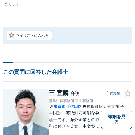
たします。
マイリストに入れる
この質問に回答した弁護士
王 宣麟
弁護士
東京都
堂島法律事務所 東京事務所
東京都
千代田区
神保町駅
から徒歩2分
|
中国語・英語対応可能な弁
詳細を見
護士です。海外企業との取
る
引における英文、中文契約
書のレビューやM&A、海外