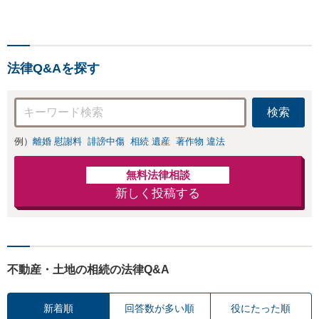
進出サポートをしていま
す。中国やシンガポールへ
の海外留学・出向経験もあ
るため、現地文化を踏まえ
法律Q&Aを探す
たきめ細かなアドバイスが
可能です。
検索
例）
離婚 慰謝料
誹謗中傷
相続 遺産
著作物 違法
無料法律相談
新しく投稿する
不動産・土地の相続の法律Q&A
新着順
回答数が多い順
役にたった順