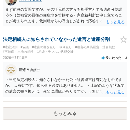
まず前段の質問ですが、その従兄弟の方々を相手方とする遺産分割調
停を（曾祖父の最後の住所地を管轄する）家庭裁判所に申し立てるこ
とが考えられます。裁判所からの呼出しがあれば応答する可能性がま
だあるのではないでしょうか。 後段の質問については、相続放棄は可
能と思われます。時間が思った以上にないので必要書類をてきぱきと
揃える必要があります。その点是非御注意ください。
法定相続人に知らされていなかった遺言と遺産分割
#遺産分割
#協議
#遺言の書き直し・やり直し
#遺言の真偽鑑定・遺言無効
#不動産・土地の相続
#相続トラブルの代理交渉
2026年7月18日
役にたった
3
匿名A
弁護士
・当初法定相続人に知らされなかった公正証書遺言は有効なものです
か。 →有効です。知らせる必要はありません。 ・上記のような状況で
の遺言の書き換えは、叔父に瑕疵がありますか。→無いです。 ・分割
する場合の比率は、現状で、客観的に見てどの程度が妥当と考えられ
ますか。 →本人が自由に決められますので、どこが妥当とは言えない
です。客観的な基準もありません。 ・できれば穏やかに、分割を拒否
もっとみる
することはできますか。 →分割を拒否するということは、遺産はいら
ないということでしょうか。遺言で、受取を指定されててもいらない
と拒否することはできます。理由を説明する必要はありません。