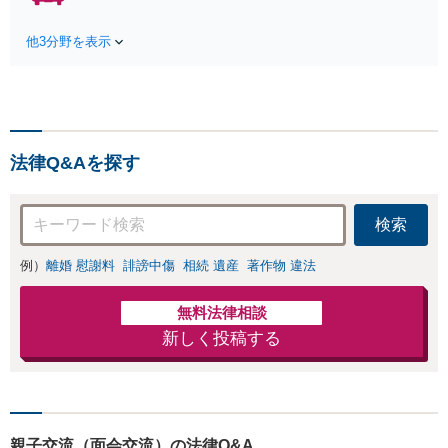
費用特約利用可】交渉から訴訟まで
対応/後遺障害等級・過失割合・主婦
他3分野を表示
休損・評価損等、正当な賠償が得ら
れるようにサポート
法律Q&Aを探す
検索
例）
離婚 慰謝料
誹謗中傷
相続 遺産
著作物 違法
無料法律相談
新しく投稿する
親子交流（面会交流）の法律Q&A