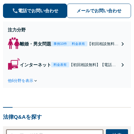
袋2駅利用可】風俗トラブル・男女
トラブル・刑事事件を中心に「個
電話でお問い合わせ
メールでお問い合わせ
人」の方からのご相談・ご依頼を幅
広くお受けしております。お気軽に
お問い合わせください。
注力分野
離婚・男女問題
【初回相談無料】
事例10件
料金表有
【電話相談可】
【即日介入可】
【夜間対応可】
インターネット
【初回相談無料】【電話相
料金表有
【池袋・東池袋2
談可】【夜間対応可】【池
駅利用可】風俗・
袋・東池袋2駅利用可】爆サ
出会い系・ホス
他6分野を表示
イ・5ch・ホスラブ等の掲示
ト・不倫・ストー
板やネット上の悪口、誹謗
カー・DV・離婚
中傷の削除等、拡散防止に
等、男女が絡むあ
向けてスピード最優先で対
らゆるトラブルを
応します！即日対応可能。
解決へ！どんな相
まずはご連絡ください。
手であっても毅然
法律Q&Aを探す
と対応します。お
まかせください。