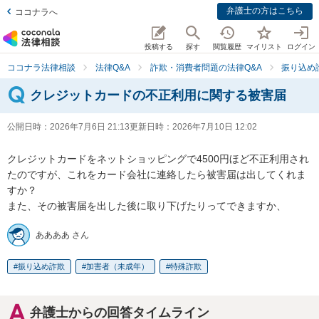
弁護士の方はこちら
ココナラへ
投稿する
探す
閲覧履歴
マイリスト
ログイン
ココナラ法律相談
法律Q&A
詐欺・消費者問題の法律Q&A
振り込め
クレジットカードの不正利用に関する被害届
公開日時：
2026年7月6日 21:13
更新日時：
2026年7月10日 12:02
クレジットカードをネットショッピングで4500円ほど不正利用され
たのですが、これをカード会社に連絡したら被害届は出してくれま
すか？

また、その被害届を出した後に取り下げたりってできますか、
ああああ さん
振り込め詐欺
加害者（未成年）
特殊詐欺
弁護士からの回答タイムライン