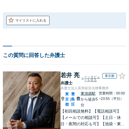
マイリストに入れる
この質問に回答した弁護士
若井 亮
東京都
インタビュ
ーを見る
弁護士
弁護士法人若井綜合法律事務所
東池袋駅
営業時間：00:00
東
豊
~23:55（平日）
京
島
から徒歩5
|
都
区
分
【初回相談無料】【電話相談可】
【メールでの相談可】【土日・休
日・夜間の対応も可】【池袋・東池