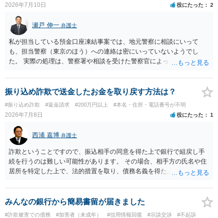
2026年7月10日
役にたった
2
瀬戸 伸一
弁護士
私が担当している預金口座凍結事案では、地元警察に相談にいって
も、担当警察（東京のほう）への連絡は密にいっていないようでし
た。 実際の処理は、警察署や相談を受けた警察官によってだいぶ変わ
ると思われます。 不安があれば、費用はかかりますが、警察対応につ
いて弁護士に依頼を検討されてください。
振り込め詐欺で送金したお金を取り戻す方法は？
#振り込め詐欺
#返金請求
#200万円以上
#本名・住所・電話番号が不明
2026年7月8日
役にたった
1
西浦 嘉博
弁護士
詐欺ということですので、振込相手の同意を得た上で銀行で組戻し手
続を行うのは難しい可能性があります。 その場合、相手方の氏名や住
居所を特定した上で、法的措置を取り、債務名義を得た上で、金員を
回収するという一連の手続が考えられます。 法的措置を行う場合、時
間、費用、労力を要し、仮に相談者さんの主張が認められ、裁判所か
ら判決等の債務名義を得たとしても、相手方が無資力の場合は回収が
みんなの銀行から簡易書留が届きました
できないというリスクがあることに留意ください。 どれだけの手続を
#詐欺被害での債務
#加害者（未成年）
#信用情報回復
#示談交渉
#不起訴