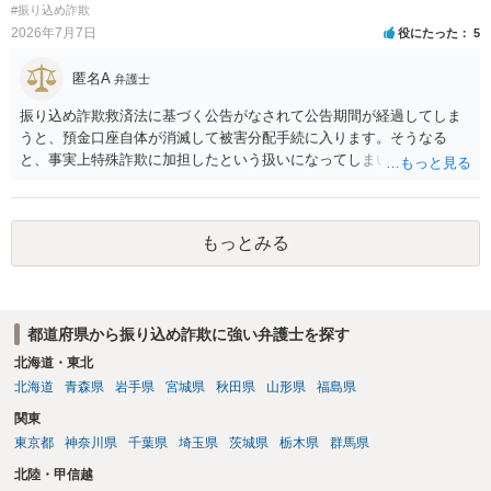
行うのか、どこまでの回収見込みがあるのかを含め、まずは最寄りの
#振り込め詐欺
法律事務所で相談されることをお勧めします。
2026年7月7日
役にたった
5
匿名A
弁護士
振り込め詐欺救済法に基づく公告がなされて公告期間が経過してしま
うと、預金口座自体が消滅して被害分配手続に入ります。そうなる
と、事実上特殊詐欺に加担したという扱いになってしまい、金融機関
の犯罪利用口座リストに基づいて既存の口座を強制解約されたり口座
の新規作成等ができなくなってしまったりすることになりかねないの
で、あなたが詐欺に加担していない（例えば口座を売っていない等）
もっとみる
のであれば、毅然と対応しなければならないでしょう。費用の問題は
確かにありますが、費用面を理由に弁護士へ依頼せず手をこまねいて
いると、まともな社会生活を送ることが難しくなってしまいますの
で、悠長なことを言っている場合ではないと思います。弁護士費用に
都道府県から振り込め詐欺に強い弁護士を探す
不安があるなら法テラス利用可能な弁護士へ依頼したり法テラスへ直
接代理援助を申し込む（弁護士を紹介してもらう等）ことを強くお勧
北海道・東北
めします。逆に、口座売買等に関与したのであれば、警察への自首等
北海道
青森県
岩手県
宮城県
秋田県
山形県
福島県
も考えた方がよい場合があります。この点についても、弁護士へ相談
関東
した方がよいでしょう。
東京都
神奈川県
千葉県
埼玉県
茨城県
栃木県
群馬県
北陸・甲信越