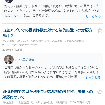
おそらく詐欺です。警察にご相談ください。絶対に追加の費用は支払
わないでください。 サイバー警察などは、ネットからでも相談できる
と思います。 以上、ご参考まで。
出金アプリでの投資詐欺に対する法的措置への対応方
法は？
#投資詐欺
#悪徳商法
#架空請求
#振り込め詐欺
#詐欺の法的措置
#本名・住所・電話番号が判明
2026年7月28日
川添 圭
弁護士
ご質問に書かれた相手のメッセージの内容から見るとそれ自体が不当
請求（詐欺）の可能性が高いように思われますが、お書きの内容だけ
では事案の概要が判然としないため、正確な検討が難しいです。例え
ば、最寄りの消費生活センターや自治体の無料法律相談等で、実際の
画面を見て貰いながらアドバイスう受けた方が確実です。
SNS経由での口座利用で犯罪加担の可能性、警察への
対応について
#副業詐欺
#仮想通貨詐欺
#振り込め詐欺
#悪徳商法
#10〜50万円未満