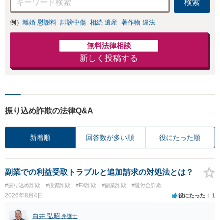
検索
例）
離婚 慰謝料
誹謗中傷
相続 遺産
著作物 違法
無料法律相談
新しく投稿する
振り込め詐欺の法律Q&A
新着順
回答数が多い順
役にたった順
副業での利益受取トラブルと追加請求の対処法とは？
#振り込め詐欺
#投資詐欺
#FX詐欺
#副業詐欺
#還付金詐欺
2026年8月4日
役にたった
1
白井 弘昭
弁護士