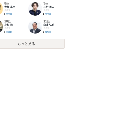
8
9
位
位
大橋 卓生
三村 勇人
弁護士
弁護士
東京都
東京都
10
11
位
位
小杉 和
白井 弘昭
弁護士
弁護士
京都府
愛知県
もっと見る