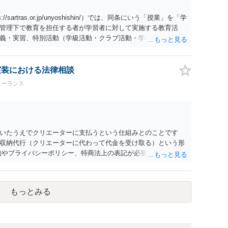
rtras.or.jp/unyoshishin/）では、同条にいう「授業」を「学
管理下で教育を担任する者が学習者に対して実施する教育活
義・実習、特別活動（学級活動・クラブ活動・学校行事等）、
として自主的なボランティア活動・保護者会・ＰＴＡ活動等を
ますと、 ①主体である学校司書は、学校図書館法第６条第１項
」と位置づけられ、運用指針にいう「教育を担任する者」に該
実装における法律相談
学校行事等ではなく、図書館独自の読書推進活動であり、該当例
リーランス
、本件展示は「授業の過程」要件を満たさず、３５条による適法
繰り返しになりますが、ご相談のケースのような事案が裁判沙汰
後も裁判例が積み重なる可能性がきわめて低く、どちらの解釈
ることがないものと思われます。
いたうえでクリエーターに支払うという仕組みとのことです
収納代行（クリエーターに代わって代金を受け取る）という形
約やプライバシーポリシー、特商法上の表記が必要です。ユーザ
は電気通信事業の届出が必要となります。アダルト関係という
処罰を回避するためにコンテンツについて一定のルールを設け
ます。 新規ビジネスのリーガルチェックですので、弁護士に相
もっとみる
ェックはそれなりの費用がかかるものと思われます。