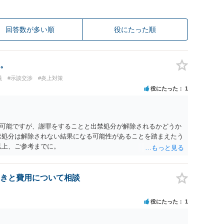
回答数が多い順
役にたった順
。
員
#示談交渉
#炎上対策
役にたった
1
可能ですが、謝罪をすることと出禁処分が解除されるかどうか
禁処分は解除されない結果になる可能性があることを踏まえたう
以上、ご参考までに。
きと費用について相談
役にたった
1