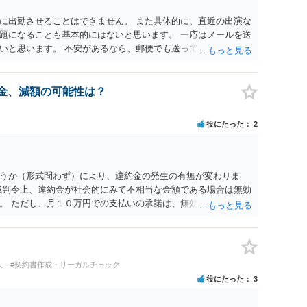
に出勤させることはできません。 また具体的に、直近の出演な
題になることも基本的にはないと思います。 一応はメールを送
いと思います。 不安があるなら、郵便でも送っておけばよいで
約金、減額の可能性は？
役にたった
2
うか（形式問わず）により、違約金の発生の有無が変わりま
裁判令上、違約金が社会的にみて不相当な金額である場合は無効
。 ただし、月１０万円での支払いの承諾は、無効となるものに
で、どういった書面を出したのか等中身を確認しなければ具体
。
人
#契約書作成・リーガルチェック
役にたった
3