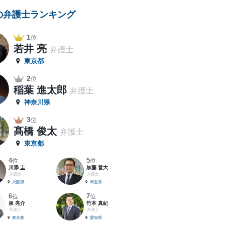
の弁護士ランキング
1
位
若井 亮
弁護士
東京都
2
位
稲葉 進太郎
弁護士
神奈川県
3
位
髙橋 俊太
弁護士
東京都
4
5
位
位
川添 圭
加藤 善大
弁護士
弁護士
大阪府
埼玉県
6
7
位
位
泉 亮介
竹本 真紀
弁護士
弁護士
東京都
愛知県