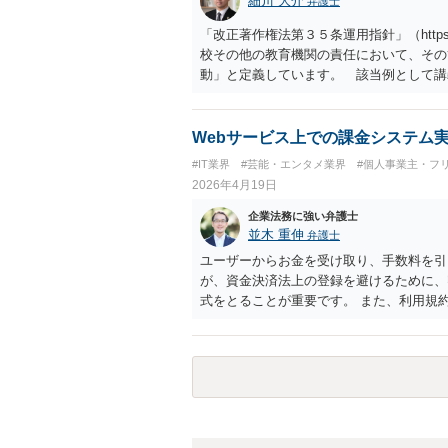
細川 大介
弁護士
「改正著作権法第３５条運用指針」（https://sa
校その他の教育機関の責任において、その
動」と定義しています。 該当例として講
部活動、課外補習授業等を、該当しない例
列挙しています。 本件をこれに当てはめ
上「専ら学校図書館の職務に従事する職員
Webサービス上での課金システム
当しません。 ②活動内容も、特別活動・
#IT業界
#芸能・エンタメ業界
#個人事業主・フ
のいずれにも当たりません。 したがって
2026年4月19日
化はできないと考えられます。 ただし、
になることが現実的にはほぼないため、今
企業法務に強い弁護士
が正しいのかについて司法の判断が下され
並木 重伸
弁護士
ユーザーからお金を受け取り、手数料を引
が、資金決済法上の登録を避けるために、
式をとることが重要です。 また、利用規
ー間のDMやチャット機能を実装する場合
ことですので、わいせつ物頒布罪等による
て管理することも必要になる可能性があり
談すべき内容だと思いますが、網羅的なチ