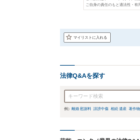
ご自身の責任のもと適法性・有
マイリストに入れる
法律Q&Aを探す
例）
離婚 慰謝料
誹謗中傷
相続 遺産
著作物