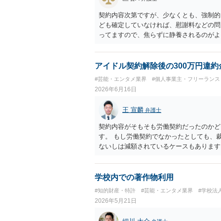
契約内容次第ですが、少なくとも、強制的
ども確定していなければ、慰謝料などの問
ってますので、焦らずに静養されるのがよ
しょう。
アイドル契約解除後の300万円違
#芸能・エンタメ業界
#個人事業主・フリーランス
2026年6月16日
王 宣麟
弁護士
契約内容がそもそも労働契約だったのかど
す。 もし労働契約でなかったとしても、
ないしは減額されているケースもあります
ついての追認とみなされる可能性もあるの
的なアドバイスは難しいように思われます
学校内での著作物利用
#知的財産・特許
#芸能・エンタメ業界
#学校法
2026年5月21日