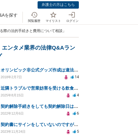
弁護士の方はこちら
&Aを探す
閲覧履歴
マイリスト
ログイン
める際の法的手続きと費用について相談」
・エンタメ業界の法律Q&Aラン
グ
オリンピック非公式グッズ作成は違法ですか？
14
2018年2月7日
近隣トラブルで営業妨害を受ける飲食店の法的対策相談
4
2025年8月15日
契約解除手続きをしても契約解除日は契約期間満了日だと言われました。
6
2022年12月6日
契約書にサインをしていないのですが、違約金を求められる。
5
2023年11月24日