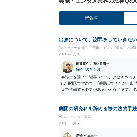
芸能・エンタメ業界の法律Q&A
新着順
出禁について、謝罪をしていきたい
#ストーカー規制法
#芸能・エンタメ業界
#公務
2026年7月9日
刑事事件に強い弁護士
森本 偲音
弁護士
弁護士を通じて謝罪をすることはもちろん
は別問題ですので、 謝罪はできたが、出
えで依頼する必要があるかと存じます。 
劇団の研究科を辞める際の法的手続
#芸能・エンタメ業界
2026年7月6日
匿名A
弁護士