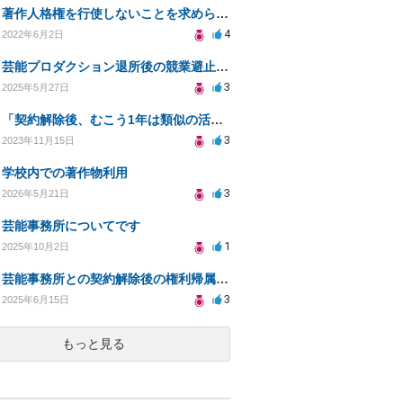
著作人格権を行使しないことを求められた場合
4
2022年6月2日
芸能プロダクション退所後の競業避止義務について
3
2025年5月27日
「契約解除後、むこう1年は類似の活動を禁ずる」会社が倒産した場合でも施行されますか？
3
2023年11月15日
学校内での著作物利用
3
2026年5月21日
芸能事務所についてです
1
2025年10月2日
芸能事務所との契約解除後の権利帰属についての確認
3
2025年6月15日
もっと見る