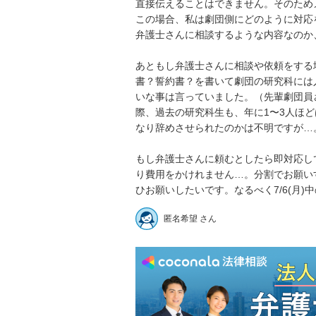
直接伝えることはできません。そのため
この場合、私は劇団側にどのように対応
弁護士さんに相談するような内容なのか
あともし弁護士さんに相談や依頼をする
書？誓約書？を書いて劇団の研究科には
いな事は言っていました。（先輩劇団員
際、過去の研究科生も、年に1〜3人ほ
なり辞めさせられたのかは不明ですが…。
もし弁護士さんに頼むとしたら即対応し
り費用をかけれません…。分割でお願い
ひお願いしたいです。なるべく7/6(月)
匿名希望 さん