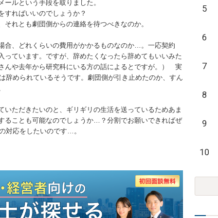
メールという手段を取りました。

5
をすればいいのでしょうか？

、それとも劇団側からの連絡を待つべきなのか。

6
場合、どれくらいの費用がかかるものなのか…。一応契約
入っています。ですが、辞めたくなったら辞めてもいいみた
7
さんや去年から研究科にいる方の話によるとですが。）　実
どは辞められているそうです。劇団側が引き止めたのか、すん


8
ていただきたいのと、ギリギリの生活を送っているためあま
することも可能なのでしょうか…？分割でお願いできればぜ
9
中の対応をしたいのです…。
10