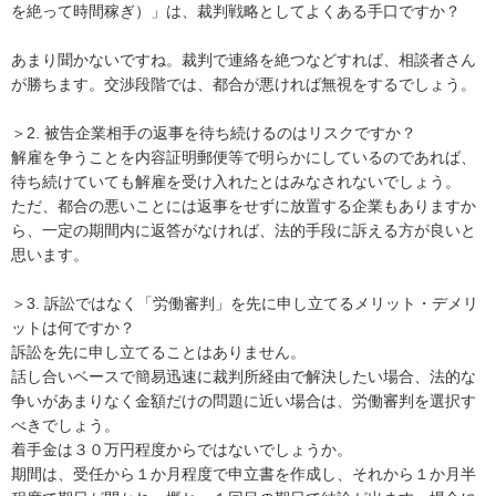
を絶って時間稼ぎ）」は、裁判戦略としてよくある手口ですか？

あまり聞かないですね。裁判で連絡を絶つなどすれば、相談者さん
が勝ちます。交渉段階では、都合が悪ければ無視をするでしょう。

＞2. 被告企業相手の返事を待ち続けるのはリスクですか？

解雇を争うことを内容証明郵便等で明らかにしているのであれば、
待ち続けていても解雇を受け入れたとはみなされないでしょう。

ただ、都合の悪いことには返事をせずに放置する企業もありますか
ら、一定の期間内に返答がなければ、法的手段に訴える方が良いと
思います。

＞3. 訴訟ではなく「労働審判」を先に申し立てるメリット・デメリ
ットは何ですか？

訴訟を先に申し立てることはありません。

話し合いベースで簡易迅速に裁判所経由で解決したい場合、法的な
争いがあまりなく金額だけの問題に近い場合は、労働審判を選択す
べきでしょう。

着手金は３０万円程度からではないでしょうか。

期間は、受任から１か月程度で申立書を作成し、それから１か月半