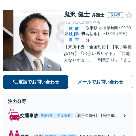
鬼沢 健士
弁護士
茨城県
じょうばん法律事務所
取手駅
か
営業時間：09:30
茨
取
~18:00（平日）
城
手
ら徒歩1
|
県
市
分
【来所不要・全国対応】【取手駅徒
歩1分】「出会い系サイト」「芸能
人なりすまし」「副業詐欺」「支援
金詐欺」このような詐欺被害のご相
談は私にお任せください！労働問題
は不当解雇・雇い止め・残業代未払
電話でお問い合わせ
メールでお問い合わせ
いの相談【完全成功報酬制】【相談
料着手金0円】
注力分野
交通事故
【着手金0円】【完全成功
事例6件
料金表有
報酬制】【取手駅1分】死
亡事故・重度後遺障害に実
績多数あり！3カ月以内ス