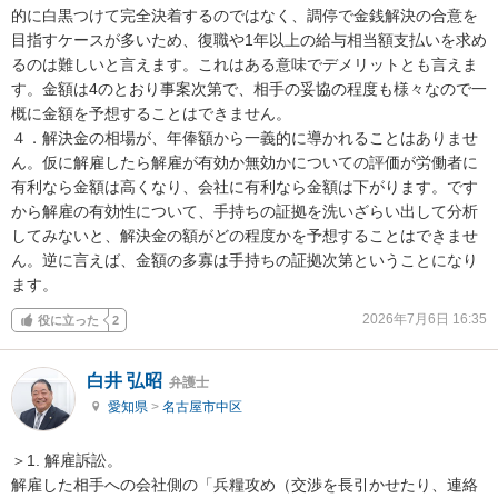
的に白黒つけて完全決着するのではなく、調停で金銭解決の合意を
目指すケースが多いため、復職や1年以上の給与相当額支払いを求め
るのは難しいと言えます。これはある意味でデメリットとも言えま
す。金額は4のとおり事案次第で、相手の妥協の程度も様々なので一
概に金額を予想することはできません。

４．解決金の相場が、年俸額から一義的に導かれることはありませ
ん。仮に解雇したら解雇が有効か無効かについての評価が労働者に
有利なら金額は高くなり、会社に有利なら金額は下がります。です
から解雇の有効性について、手持ちの証拠を洗いざらい出して分析
してみないと、解決金の額がどの程度かを予想することはできませ
ん。逆に言えば、金額の多寡は手持ちの証拠次第ということになり
ます。
2026年7月6日 16:35
役に立った
2
白井 弘昭
弁護士
愛知県
>
名古屋市中区
＞1. 解雇訴訟。

解雇した相手への会社側の「兵糧攻め（交渉を長引かせたり、連絡