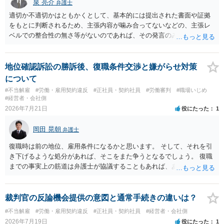
泉 亮介
弁護士
適切か不適切かはともかくとして、基本的には提出された書面や証拠
をもとに判断されるため、主張内容が噛み合ってないなどの、主張レ
ベルでの整合性の無さ等がないのであれば、その発言のみで大きく不
利になるということはないように思われます。
地位確認訴訟の勝訴後、復職条件交渉と嫌がらせ対策
について
#不当解雇
#労働・雇用契約違反
#正社員・契約社員
#労働審判
#職場いじめ
#経営者・会社側
2026年7月21日
役にたった
1
岡田 晃朝
弁護士
復職時は前の地位、雇用条件になるかと思います。 そして、それを引
き下げるような処分があれば、そこをまた争うとなるでしょう。 復職
までの事実上の筋道は弁護士が協議することもあれば、あなたがご自
身で協議することもあります。 たいていは、訴訟判決までの依頼でし
ょうから、別途費用が発生することもありますが、出勤日時の設定く
らいならサービスでしてくれるかもしれません。
裁判官の反論機会提供の意図と通常手続きの違いは？
#不当解雇
#労働・雇用契約違反
#正社員・契約社員
#経営者・会社側
2026年7月19日
役にたった
1