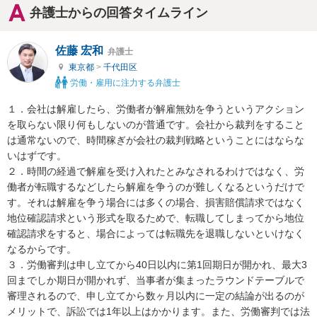
弁護士からの回答タイムライン
佐藤 宏和
弁護士
東京都
>
千代田区
労働・雇用に注力する弁護士
１．会社は解雇したら、労働者が解雇無効を争うというアクション
を取らない限り何もしないのが普通です。会社から裁判をすること
は通常ないので、時間稼ぎが会社の裁判戦略ということにはならな
いはずです。

２．時間の経過で解雇を受け入れたとみなされるわけではなく、労
働者が転職するなどしたら解雇を争うのが難しくなるというだけで
す。それは解雇を争う場合には多くの場合、損害賠償請求ではなく
地位確認請求という形式を取るためで、転職してしまってから地位
確認請求をすると、場合によっては転職先を退職しないといけなく
なるからです。

３．労働審判は申し立てから40日以内に第1回期日が開かれ、最大3
回までしか期日が開かれず、当事者が集まったラウンドテーブルで
審理されるので、申し立てから数ヶ月以内に一定の結論が出るのが
メリットで、訴訟では1年以上はかかります。また、労働審判では法