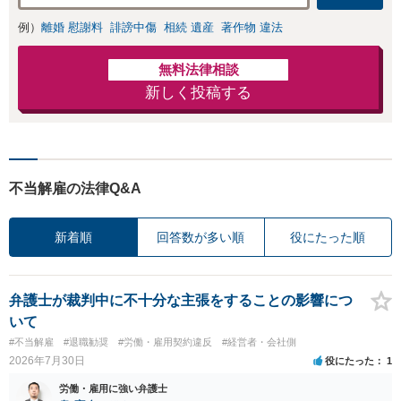
例）
離婚 慰謝料
誹謗中傷
相続 遺産
著作物 違法
無料法律相談
新しく投稿する
不当解雇の法律Q&A
新着順
回答数が多い順
役にたった順
弁護士が裁判中に不十分な主張をすることの影響につ
いて
#不当解雇
#退職勧奨
#労働・雇用契約違反
#経営者・会社側
2026年7月30日
役にたった
1
労働・雇用に強い弁護士