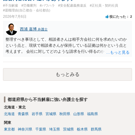
#不当解雇
#労働審判
#パワハラ
#安全配慮義務違反
#正社員・契約社員
#退職理由(自己都合・会社都合)
2026年7月6日
役にたった
2
西浦 嘉博
弁護士
整理すべき事項として、相談者さんは相手方会社に何を求めたいのか
という点と、現状で相談者さんが保持している証拠は何かという点と
考えます。 会社に対してどのような請求を行い得るのか、また、どう
いった証拠を確保できているのかを精査・検討する為、最寄りの法律
事務所での相談を検討いただければと思われます。 上記、ご参考くだ
さい。
もっとみる
都道府県から不当解雇に強い弁護士を探す
北海道・東北
北海道
青森県
岩手県
宮城県
秋田県
山形県
福島県
関東
東京都
神奈川県
千葉県
埼玉県
茨城県
栃木県
群馬県