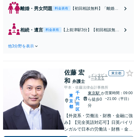
離婚・男女問題
【初回相談無料】「離婚す
料金表有
るかどうか迷われている方
もご相談を」親権問題や財
産分与、慰謝料請求など複
相続・遺言
【上前津駅3分】【初回相談無
料金表有
雑な課題も、依頼者様の状
料】感情的になりがちな親族間の
況や希望に合わせた解決策
問題でも、法的根拠に基づいた公
を共に考え、一貫してサポ
他3分野を表示
平な解決を目指します。「遺言書
ートいたします。「熟年離
作成・終活サポートもお任せ／依
婚のご相談もお任せくださ
頼者さまの想いを大切に、次世代
い」【休日・夜間相談可】
への円滑な財産承継をお手伝いし
佐藤 宏
ます」【休日・夜間相談可】
東京都
インタビュ
ーを見る
和
弁護士
甲本・佐藤法律会計事務所
千
東京駅
か
営業時間：09:00
東
代
~21:00（平日）
ら徒歩0
京
|
田
分
都
区
【外資系・労働法・財務・金融に強
み】【完全英語対応可】日英バイリ
ンガルで日本の労働法・財務・金融
問題を解説致します！【ITツールに