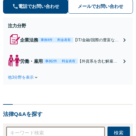
よるＤＸ化】企業での勤務経験や経
電話でお問い合わせ
メールでお問い合わせ
営経験を活かし、最新のワークフロ
ーツールで法務のＤＸ化に貢献しま
注力分野
す！
企業法務
【IT/金融/国際の豊富な経
事例4件
料金表有
験】外資系企業及び労働問
題に強い。15年間ソフトバ
ンク・SBIグループで勤
労働・雇用
【外資系を含む解雇問
事例2件
料金表有
務・経営の経験あり。最新
題に強い】【労使共に
ツールを駆使し、契約書
実績豊富】労働者▶︎外
（英文含む）を最短で1日
他3分野を表示
資系企業での勤務経験
～2日程度で翻訳・レビュ
あり。使用者▶︎ソフト
ー【大手中小・外資系企業
バンク・SBIグループの
の顧問可】
子会社社長など経営経
験あり。労使双方の状
況を理解し、サポート
法律Q&Aを探す
します！【米国公認会
計士│英語対応可】【税
理士在籍】
検索