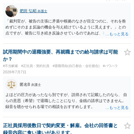
肥田 弘昭
弁護士
「裁判官が、被告の主張に矛盾や根拠のなさが目立つのに、それを咎
めずにそのまま反論の機会を与え続けているように見えます。」との
点ですが、被告に引き続き反論させているのであれば、被告の主張が
不十分な点が裁判官からしてもあるからかと思います。手続保障を尽
くしている場合があります。被告がこれ以上ありませんと言えば終わ
るかと思います。ご参考にしてください。
試用期間中の退職強要、再就職までの給与請求は可能
か？
#不当解雇
#正社員・契約社員
#退職理由(自己都合・会社都合)
#パワハラ
2026年7月7日
匿名B
弁護士
よほどの圧力があったなら別ですが、説得されて記載したのなら、 自
らの意思（希望）で退職したことになり、金銭の請求はできません。
録音を聴かせられる場での相談をおすすめします。
正社員採用後数日で契約変更・解雇。会社の回答書と
録音内容に食い違いがあります。