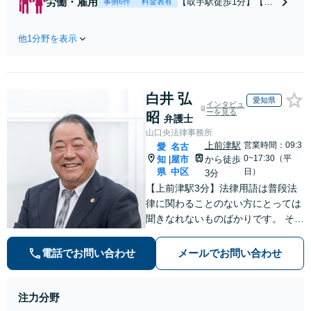
労働・雇用
【取手駅徒歩1分】【オ
事例6件
料金表有
ピード解決／示談金0円→5
ンライン相談可】【労
00万円の事例も「死亡事故
働問題の多彩な解決方
の慰謝料請求は遺族の正当
他1分野を表示
法をご提案】「会社と
な権利です」【24時間予約
争うのは気が引ける」
受付】【休日・電話相談
「残業代不払いは何が
可】【全国出張対応】
証拠になるの？」ご相
白井 弘
談で悩みを解消！使用
愛知県
インタビュ
期間中の解雇も解決金
ーを見る
昭
弁護士
あり／コロナ関係の解
山口央法律事務所
雇・残業代未払いも対
上前津駅
営業時間：09:3
愛
名古
応可【相談無料】
0~17:30（平
知
屋市
から徒歩
|
県
中区
日）
3分
【上前津駅3分】法律用語は普段法
律に関わることのない方にとっては
聞きなれないものばかりです。 その
ため、なるべく平易な言葉を用いて
丁寧にこれからの対応を説明させて
電話でお問い合わせ
メールでお問い合わせ
いただきます。最善の解決策は何な
のかを共に考え、解決までサポート
させていただきます。
注力分野