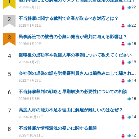
1
能力不足による解雇のリスクと高度人材採用の注意点とは？
22
2025年2月1日
2
不当解雇に関する裁判で企業が取るべき対応とは？
22
2025年1月31日
3
民事訴訟での被告の心無い発言が裁判に与える影響は？
18
2025年1月29日
4
復職後の成功率や報復人事の事例について教えてください
18
2025年1月2日
5
会社側の虚偽の話を労働審判員さんは鵜呑みにして騙されてしまいました。
14
2022年7月27日
6
不当解雇裁判の戦略と早期解決の必要性についての相談
18
2026年1月8日
7
高度人材の能力不足を理由に解雇が難しいのはなぜ？
14
2025年10月17日
8
不当解雇か情報漏洩の疑いに関する相談
12
2025年10月11日