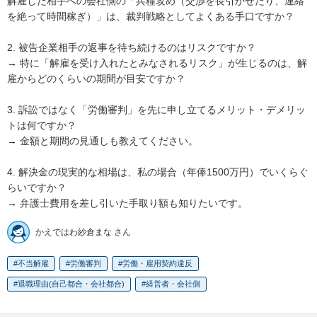
解雇した相手への会社側の「兵糧攻め（交渉を長引かせたり、連絡
を絶って時間稼ぎ）」は、裁判戦略としてよくある手口ですか？

2. 被告企業相手の返事を待ち続けるのはリスクですか？

→ 特に「解雇を受け入れたとみなされるリスク」が生じるのは、解
雇からどのくらいの期間が目安ですか？

3. 訴訟ではなく「労働審判」を先に申し立てるメリット・デメリッ
トは何ですか？

→ 金額と期間の見通しも教えてください。

4. 解決金の現実的な相場は、私の場合（年俸1500万円）でいくらぐ
らいですか？

→ 弁護士費用を差し引いた手取り額も知りたいです。
かえではわ紗倉まな さん
不当解雇
労働審判
労働・雇用契約違反
退職理由(自己都合・会社都合)
経営者・会社側