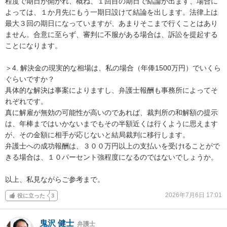
程度で期日が開かれ、概ね、１回目の期日で結論が出ます、場合に
よっては、１か月先にもう一期日設けて結論を出します。法律上は
最大３回の期日になっていますが、あまりそこまで行くことはあり
ません。合意に至らず、審判に不服がある場合は、訴訟を提起する
ことになります。

＞4. 解決金の現実的な相場は、私の場合（年俸1500万円）でいくら
ぐらいですか？

具体的な解決は事案によりますし、弁護士報酬も事務所によってそ
れぞれです。

真に解雇が無効の可能性が高いのであれば、裁判所の和解額の提示
は、年棒まではいかないまでもその半額近くは行くように思えます
が、その金額に相手が応じないと結局裁判に移行します。

弁護士への成功報酬は、３００万円以上の支払いを受けtることがで
きる場合は、１０パーセント強程度になるのではないでしょうか。

以上、私見ながらご参考まで。
2026年7月6日 17:01
役に立った
3
鬼沢 健士
弁護士