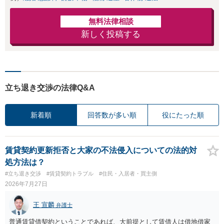
無料法律相談
新しく投稿する
立ち退き交渉の法律Q&A
新着順
回答数が多い順
役にたった順
賃貸契約更新拒否と大家の不法侵入についての法的対
処方法は？
#立ち退き交渉
#賃貸契約トラブル
#住民・入居者・買主側
2026年7月27日
王 宣麟
弁護士
普通賃貸借契約ということであれば、大前提として賃借人は借地借家