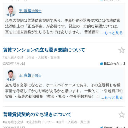
のか）を確認されてみてはいかがでしょうか。
王 宣麟
弁護士
現在の契約は普通借家契約であり、更新拒絶や退去要求には借地借家
法28条上の「正当事由」が必要です。貸主の一方的な希望だけでは、
直ちに退去義務が生じるものではありません。 普通借家契約から定期
借家契約への切り替えは、既存の普通借家契約を合意解約したうえで
新たな定期借家契約を締結する形になりますが、これは任意の合意が
前提であり、借主が同意しなければ成立しません。 12年間の居住実
賃貸マンションの立ち退き要請について
績、子どもの学校や地域とのつながり、転居費用の準備が困難な事情
#立ち退き交渉
#住民・入居者・買主側
などは、借主側の強い居住継続の必要性として正当事由判断において
2026年7月5日
役にたった
2
重視される要素ですので、貸主側にかなり具体的な事情と立退料など
がない限り、更新拒絶が認められるハードルは一般的に高いと考えら
王 宣麟
弁護士
れます。 建物が未登記であること自体は、賃貸借契約の有効性を直ち
に否定するものではなく、引渡しがされていれば賃貸借の効力は原則
立ち退き交渉になると、ケースバイケースであり、その立退料も各種
有効とされています。 今後の交渉では、①現在は普通借家契約が継続
事情を考慮してかなり幅があるかと思います。 一般的に ・引越費用の
しており定期借家への変更に合意していないこと、②貸主側の事情
実費 ・新居の初期費用（敷金・礼金・仲介手数料等） は固い部分かと
（誰が所有者で誰が実際に住む予定か等）を具体的に書面で説明して
思われ、後は、現在の家賃６か月分前後の金額をもらって退去するパ
ほしいこと、③自分たちの居住継続の必要性を丁寧に伝えること、を
ターンが多いかと存じます。
基本方針としたうえで、仮に一定時期の退去を検討する場合には、立
普通賃貸契約の立ち退きについて
退料・引越費用・原状回復費用負担などの条件を明確にした書面を作
#立ち退き交渉
#賃貸契約トラブル
#住民・入居者・買主側
成することが重要です。 契約書では、更新条項・解除条項・期間の定
2026年7月6日
役にたった
1