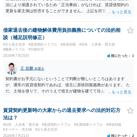
法により保護されているため「正当事由」がなければ、賃貸借契約の
更新を家主側は拒否することができません。 上記を拝見する限り、通
常どおり賃料を支払い続けている状況であれば、単に「部屋の内部を
定期確認させてもらないこと」が直ちに正当事由に当たるとは思えま
せんので、更新拒絶を拒否される方向性でよろしいかと存じます。 そ
借家退去後の建物解体費用負担義務についての法的相
の交渉の中で、一定の金銭をもらえれば退去には応じる旨交渉をして
談（補足説明修正）
みるのはいかがでしょうか。 過去に賃借人の許可なく無断で賃貸人が
#立ち退き交渉
#賃貸契約トラブル
#原状回復
#住民・入居者・買主側
入室する行為自体は不法行為となり、また刑事的にも住居侵入罪が成
#建築トラブル
#欠陥住宅
立する可能性がありますので、これを理由に一定の金銭賠償を求める
2026年7月25日
役にたった
1
のも一つでしょう。
王 宣麟
弁護士
契約書がお手元にないということで判断が難しいところはあります
が、通常の賃貸借契約であれば、借主に原状回復義務があります。 た
だ、土地を借りて、そのうえで借主が建物を建てて住んでいたケース
とは異なり、地付き一戸建て住宅（貸主所有）自体を賃借していたの
であれば、建物を収去して土地を明渡す義務は原則生じないはずで
す。 その後、建物を平屋に立て替えた場合であっても、貸主の承諾を
賃貸契約更新時の大家からの退去要求への法的対応方
得ているのであれば、単純に費用を捻出した側に平屋の所有権が帰属
法は？
する、という話になるわけでもないように思います。 そのため、現
#住民・入居者・買主側
#賃貸契約トラブル
#定期借家トラブル
#原状回復
状、解体費用を負担することが明確な案件ではないため、まずは相手
#オーナー・売主側
#立ち退き交渉
に請求の根拠（なぜ当方が平屋の解体費用を負担しなければならない
2026年7月21日
役にたった
2