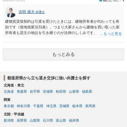
め・定期借家に関する記載の有無、これまでの更新時の合意内容
（「今回で最後」などの文言）が、借主不利な特約として無効になり
吉田 雄大
得るかどうかも含めて検討ポイントになりますので、署名押印前に内
弁護士
容を十分に確認し、不明点は弁護士に相談することをおすすめしま
建物賃貸借契約は引渡を受けたときには、建物所有者が代わっても有
す。
効です（借地借家法31条）。つまり大家さんから建物を買い取った新
所有者も貸主の地位を引き継ぐのが法律のしくみです。 おそらくは、
新所有者から立退料の提示があることかと思います。金額などの条件
が納得いくものであれば応じても良いですが、納得できなければ断る
（家賃を支払い居住を続ける）のが良いでしょう。
もっとみる
都道府県から立ち退き交渉に強い弁護士を探す
北海道・東北
北海道
青森県
岩手県
宮城県
秋田県
山形県
福島県
関東
東京都
神奈川県
千葉県
埼玉県
茨城県
栃木県
群馬県
北陸・甲信越
新潟県
長野県
山梨県
石川県
富山県
福井県