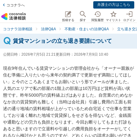
弁護士の方はこちら
ココナラへ
投稿する
探す
閲覧履歴
マイリスト
ログイン
ココナラ法律相談
法律Q&A
不動産・住まいの法律Q&A
立ち退き交
賃貸マンションの立ち退き要請について
公開日時：
2026年7月5日 21:21
更新日時：
2026年7月9日 10:40
現在9年住んでいる賃貸マンションの管理会社から「オーナー親族が
住む準備に入りたいから来年の契約満了で更新せず満期にしてほし
い」と今のところあくまでもお願いという形でメールが来ました。
人気のエリアで私の部屋の1階上の部屋は10万円ほど賃料が高い状
態です。昨年5000円の賃料値上げはありました。自営業のためなか
なか次の賃貸契約も難しく（当時は会社員）引越し費用の工面も前
述の通り地域の賃料相場が上がっているため自宅近くで仕事を営業
しており遠く離れた地域で賃貸探しをせざるを得ないなど、金銭面
や通勤などの労力も負担となります。今回お断りしてもまた打診も
あると思いますので立退料や引越しの費用負担をオーナーがしてく
れるなら検討かとも思うのですが、どれくらいの請求お願いができ