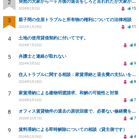
2
突然の大家から一ヶ月後の退去をしろと言われたが大家が損害請求に応じない
15
2018年2月2日
3
親子間の住居トラブルと所有物の権利についての法律相談
11
2022年1月29日
4
土地の使用貸借契約に付いてです。
8
2024年7月23日
5
弁護士と連絡が取れない
9
2024年3月5日
6
住人トラブルに関する相談：家賃滞納と退去費の支払いを拒否され、管理鍵の横領も発生
8
2024年5月18日
7
家賃滞納による建物明渡請求、和解の可能性と対策
7
2024年5月15日
8
オフィス賃貸物件の退去の原状回復で、必要ない修繕費を請求されている
7
2018年10月7日
9
賃料滞納による即時解除についての相談（貸主側です）
4
2024年2月24日