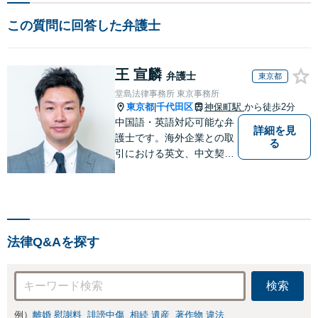
この質問に回答した弁護士
王 宣麟
弁護士
東京都
堂島法律事務所 東京事務所
東京都
千代田区
神保町駅
から徒歩2分
|
中国語・英語対応可能な弁
詳細を見
護士です。海外企業との取
る
引における英文、中文契約
書のレビューやM&A、海外
進出サポートをしていま
す。中国やシンガポールへ
の海外留学・出向経験もあ
るため、現地文化を踏まえ
法律Q&Aを探す
たきめ細かなアドバイスが
可能です。
検索
例）
離婚 慰謝料
誹謗中傷
相続 遺産
著作物 違法