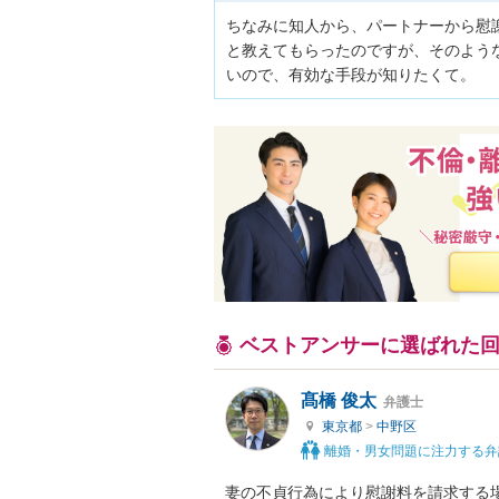
ちなみに知人から、パートナーから慰
と教えてもらったのですが、そのよう
いので、有効な手段が知りたくて。
ベストアンサーに選ばれた
髙橋 俊太
弁護士
東京都
>
中野区
離婚・男女問題に注力する弁
妻の不貞行為により慰謝料を請求する