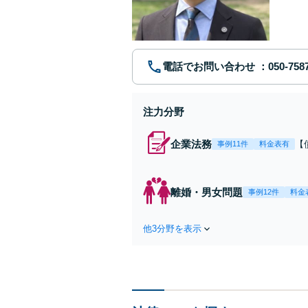
ます。 
電話でお問い合わせ
注力分野
企業法務
【
事例11件
料金表有
応
決
を
離婚・男女問題
事例12件
料金
件
他3分野を表示