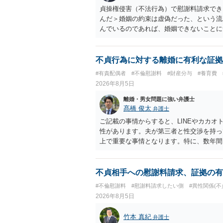
貞操権侵害（不法行為）で慰謝料請求でき
んだ＞婚姻の約束は虚偽だった、という流
んでいるのであれば、婚姻できないことに
謝料は高額にならないように思われます。
不貞行為に対する離婚に有利な証拠
#有責配偶者
#不倫慰謝料
#財産分与
#養育費
2026年8月5日
離婚・男女問題に強い弁護士
髙橋 俊太
弁護士
ご記載の事情からすると、LINEやカカ
性があります。夫が第三者と性交渉を持っ
上で重要な事情となります。特に、数年間
その期間や回数が分かる資料はできるだけ
る＝財産分与でも多くもらえる」「当然に
与は、基本的には夫婦が婚姻中に形成した
不貞相手への慰謝料請求、証拠の有
金、不動産、保険、退職金等の資料を確保
#不倫慰謝料
#慰謝料請求したい側
#異性関係(不
の責任問題とは別に、「どのような形がお
2026年8月5日
子様について貴方が主として養育している
日常的な育児、通院や予防接種への対応、
竹本 真紀
弁護士
な養育環境を用意できるかといった、これ