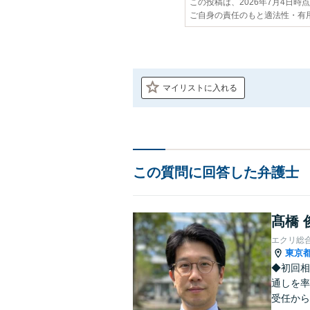
この投稿は、2026年7月4日時
ご自身の責任のもと適法性・有
マイリストに入れる
この質問に回答した弁護士
髙橋 
エクリ総
東京
◆初回相
通しを率
受任から