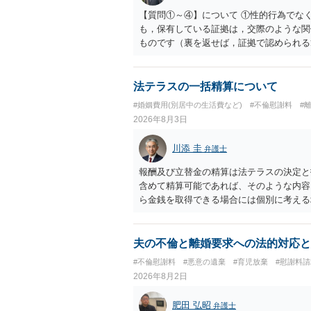
でしょう。養育費については、離婚後も父
【質問①～④】について ①性的行為でな
す。
も，保有している証拠は，交際のような関
ものです（裏を返せば，証拠で認められる
ら，慰謝料請求を進めることでよいと思い
して，この点を考慮されることになるかも
を検討するのがよいと思います。今ある証
法テラスの一括精算について
あれば，前向きに検討を進めるという考え
#婚姻費用(別居中の生活費など)
#不倫慰謝料
#
とが前提であり，その価値と夫との関係と
2026年8月3日
れば，どのような内容の委任なのか不明で
訴訟にするか，その点の見極めや，相手方
川添 圭
弁護士
かによって，考え方・進め方は変わってく
払を拒否するのであれば，本人（行政書士
報酬及び立替金の精算は法テラスの決定と
に思います。減額で折り合えるなら本人様
含めて精算可能であれば、そのような内容
ば，訴訟に進むしかなくなるようにも思い
ら金銭を取得できる場合には個別に考える
検討した方がよいようにも思います。
ラスへお尋ねいただいた方が確実です。
夫の不倫と離婚要求への法的対応と
#不倫慰謝料
#悪意の遺棄
#育児放棄
#慰謝料
2026年8月2日
肥田 弘昭
弁護士