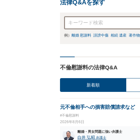
法律Q&Aを探す
例）
離婚 慰謝料
誹謗中傷
相続 遺産
著作物
不倫慰謝料の法律Q&A
新着順
元不倫相手への損害賠償請求など
#不倫慰謝料
2026年8月6日
離婚・男女問題に強い弁護士
白井 弘昭
弁護士