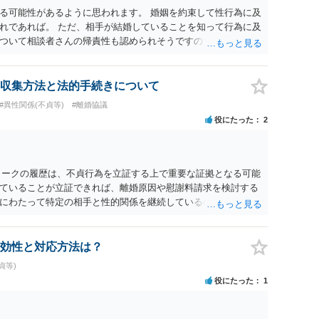
る可能性があるように思われます。 婚姻を約束して性行為に及
れであれば。 ただ、相手が結婚していることを知って行為に及
ついて相談者さんの帰責性も認められそうですので、あまり慰
 一度、最寄りの弁護士に相談してみてください。
収集方法と法的手続きについて
#異性関係(不貞等)
#離婚協議
役にたった
2
オトークの履歴は、不貞行為を立証する上で重要な証拠となる可能
ていることが立証できれば、離婚原因や慰謝料請求を検討する
にわたって特定の相手と性的関係を継続しているのであれば、
保存しておくことをお勧めいたします。 他方、「夫に不貞があ
親権を取得できる」という関係にはありません。まず、財産分
財産を清算する制度ですので、不貞行為の有無とは別に、預貯
効性と対応方法は？
しておくことが重要です。また、子の親権については、夫婦間
貞等)
子様の利益になるか」という観点です。そのため、未就学のお
役にたった
1
のであれば、保育園等への送迎、食事・入浴・寝かしつけ等の
保育園との連絡、夫婦それぞれの勤務状況、別居後にどのよう
までの監護実績や今後の生活状況について整理しておくとよい