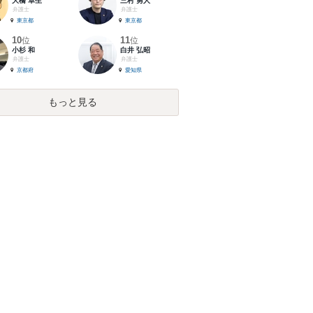
大橋 卓生
三村 勇人
弁護士
弁護士
東京都
東京都
10
11
位
位
小杉 和
白井 弘昭
弁護士
弁護士
京都府
愛知県
もっと見る