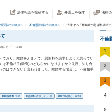
法律相談を投稿する
弁護士を探す
法律Q
女問題の法律Q&A
不倫慰謝料の法律Q&A
法律Q&A「離婚時の慰謝料請求
いて
不倫
6年7月8日 13:40
1
えており、離婚をふまえて、慰謝料を請求しようと思ってい
くは不倫相手(独身)のどちらかになりますか？先日、知り合
2
うのはできないと言われました。離婚する場合は、不倫相手
3
4
離婚書類作成
慰謝料請求したい側
異性関係(不貞等)
5