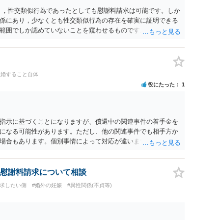
母双方がそれぞれの収入に応じて負担するのが原則となりま
く，性交類似行為であったとしても慰謝料請求は可能です。しか
係にあり，少なくとも性交類似行為の存在を確実に証明できる
範囲でしか認めていないことを窺わせるものです。）。ですか
ます。 ただ．慰謝料額については，婚姻破綻に至っていないと
しれません。 ②夫との今後のことを考えて書いてもらうか否か
拠以上のことを証明（証明力を強めることも含む）できるので
方でもよいでしょう。慰謝料請求としては証拠として使えるこ
離婚すること自体
の均衡のように思います。 ③行政書士に委任をしているのであ
役にたった
1
すが，その行政書士との協議になると思います。請求するか，
は性交類似行為は認めているのか，それさえも否定しているの
ると思います。 ④性交類似行為を認めているにもかかわらず支
でも同じだと思います。）への対応ではあまり変わらないよう
指示に基づくことになりますが、償還中の関連事件の着手金を
の交渉でもよいように思いますが，ゼロかどうかの観点であれ
になる可能性があります。ただし、他の関連事件でも相手方か
ます。そうしますと，お近くの弁護士に相談して進めることを
場合もあります。個別事情によって対応が違いますので、法テ
慰謝料請求について相談
請求したい側
#婚外の妊娠
#異性関係(不貞等)