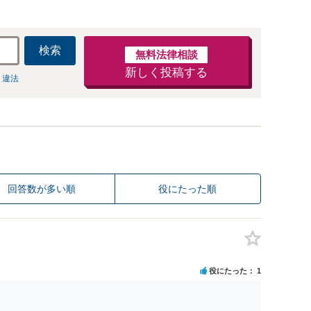
検索
無料法律相談
新しく投稿する
 違法
回答数が多い順
役にたった順
役にたった
1