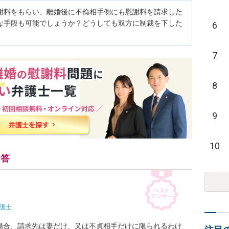
謝料をもらい、離婚後に不倫相手側にも慰謝料を請求した
な手段も可能でしょうか？どうしても双方に制裁を下した
6
7
8
9
10
回答
護士
場合、請求先は妻だけ、又は不貞相手だけに限られるわけ