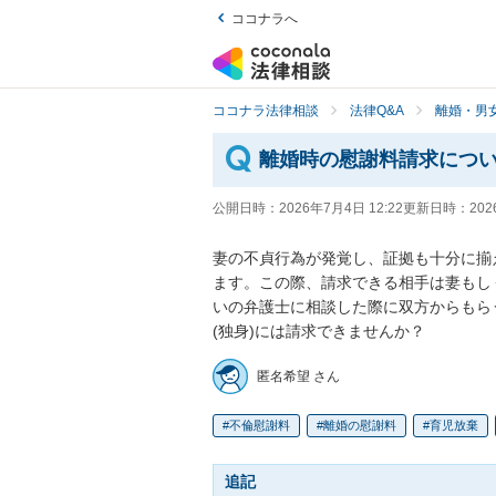
ココナラへ
ココナラ法律相談
法律Q&A
離婚・男
離婚時の慰謝料請求につ
公開日時：
2026年7月4日 12:22
更新日時：
202
妻の不貞行為が発覚し、証拠も十分に揃
ます。この際、請求できる相手は妻もし
いの弁護士に相談した際に双方からもら
(独身)には請求できませんか？
匿名希望 さん
不倫慰謝料
離婚の慰謝料
育児放棄
追記