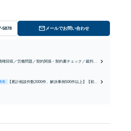
◆累計相談2000件以上・解決実績500件以上
メールでお問い合わせ
債権回収／労働問題／契約関係・契約書チェック／裁判対
】取引先とのトラブル・会社内のトラブルなど、事後の解
だけでなく予防法務までワンストップで対応！顧問弁護士
お探しの方もご相談ください！【顧問経験豊富】【個別案
【累計相談件数2000件、解決事例500件以上】【初回
表有
も対応OK】
相談（電話・WEB）無料】「オーダーメイドの解決
策を提示」依頼者様の話を丁寧にうかがい、どんな
不安があるのか、何を解決したいのかを正確に読み
取ります。【東京都在住以外の方も対応】