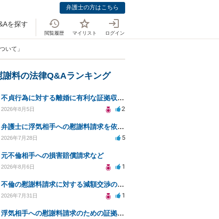
弁護士の方はこちら
&Aを探す
閲覧履歴
マイリスト
ログイン
について」
慰謝料の法律Q&Aランキング
不貞行為に対する離婚に有利な証拠収集方法と法的手続きについて
2
2026年8月5日
弁護士に浮気相手への慰謝料請求を依頼する費用相場は？
5
2026年7月28日
元不倫相手への損害賠償請求など
1
2026年8月6日
不倫の慰謝料請求に対する減額交渉の可能性と対策
1
2026年7月31日
浮気相手への慰謝料請求のための証拠集めと探偵選び