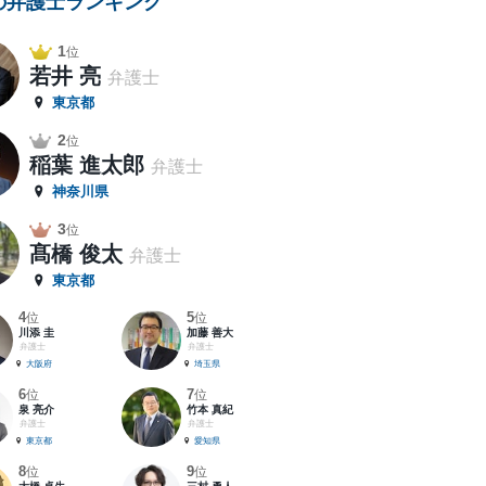
の弁護士ランキング
1
位
若井 亮
弁護士
東京都
2
位
稲葉 進太郎
弁護士
神奈川県
3
位
髙橋 俊太
弁護士
東京都
4
5
位
位
川添 圭
加藤 善大
弁護士
弁護士
大阪府
埼玉県
6
7
位
位
泉 亮介
竹本 真紀
弁護士
弁護士
東京都
愛知県
8
9
位
位