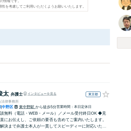
点の情報です。
用性を考慮してご利用いただくようお願いいたします。
俊太
弁護士
インタビューを見る
東京都
合法律事務所
都
中野区
東中野駅
から徒歩5分
営業時間：本日定休日
|
談無料（電話・WEB・メール）／メール受付終日OK ◆見
直にお伝えし、ご依頼の要否も含めてご案内いたします。
解決まで弁護士本人が一貫してスピーディーに対応いたし