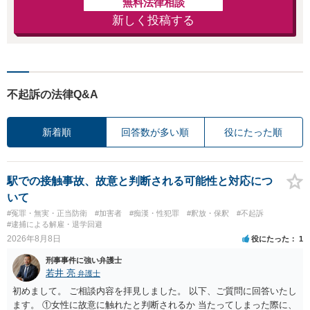
無料法律相談
新しく投稿する
不起訴の法律Q&A
新着順
回答数が多い順
役にたった順
駅での接触事故、故意と判断される可能性と対応につ
いて
#冤罪・無実・正当防衛
#加害者
#痴漢・性犯罪
#釈放・保釈
#不起訴
#逮捕による解雇・退学回避
2026年8月8日
役にたった
1
刑事事件に強い弁護士
若井 亮
弁護士
初めまして。 ご相談内容を拝見しました。 以下、ご質問に回答いたし
ます。 ①女性に故意に触れたと判断されるか 当たってしまった際に、