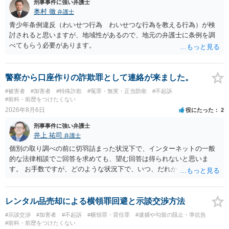
刑事事件に強い弁護士
奥村 徹
弁護士
青少年条例違反（わいせつ行為 わいせつな行為を教える行為）が検
討されると思いますが、地域性があるので、地元の弁護士に条例を調
べてもらう必要があります。
警察から口座作りの詐欺罪として連絡が来ました。
#被害者
#加害者
#特殊詐欺
#冤罪・無実・正当防衛
#不起訴
#前科・前歴をつけたくない
2026年8月6日
役にたった
2
刑事事件に強い弁護士
井上 祐司
弁護士
個別の取り調べの前に切羽詰まった状況下で、インターネットの一般
的な法律相談でご回答を求めても、望む回答は得られないと思いま
す。 お手数ですが、どのような状況下で、いつ、だれからどのような
経緯で口座の提供を頼まれ開設したか、それによる詐欺等の収益がど
の程度だと聞いているのかということについて、お近くで詳細な法律
相談を受けられたうえで対処方法を探された方がよいと思われます。
レンタル品売却による横領罪回避と示談交渉方法
一般論でいえば、任意取り調べの場合、ＩＣレコーダーを持参して取
#示談交渉
#加害者
#不起訴
#横領罪・背任罪
#逮捕や勾留の阻止・準抗告
り調べ内容を録音することは必須だと考えます。
#前科・前歴をつけたくない