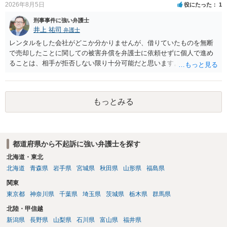
2026年8月5日
役にたった
1
刑事事件に強い弁護士
井上 祐司
弁護士
レンタルをした会社がどこか分かりませんが、借りていたものを無断
で売却したことに関しての被害弁償を弁護士に依頼せずに個人で進め
ることは、相手が拒否しない限り十分可能だと思います。 見積を出し
てもらって、それが妥当か（正規品の市場価格と大きく齟齬がない
か）、弁護士に法律相談において助言をもらえば足りるでしょう。
もっとみる
都道府県から不起訴に強い弁護士を探す
北海道・東北
北海道
青森県
岩手県
宮城県
秋田県
山形県
福島県
関東
東京都
神奈川県
千葉県
埼玉県
茨城県
栃木県
群馬県
北陸・甲信越
新潟県
長野県
山梨県
石川県
富山県
福井県