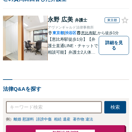
永野 広美
弁護士
東京都
アヴァンギャルド法律事務所
東京都
渋谷区
恵比寿駅
から徒歩1分
|
【恵比寿駅徒歩1分】【弁
詳細を見
護士直通LINE・チャットで
る
相談可能】弁護士2人体制
で案件に取り組み、多角的
な視点から迅速に解決に導
きます。依頼者様のお話を
しっかりと伺い、最適な解
決策を提案【年中無休・早
法律Q&Aを探す
朝夜間対応可能（要予
約）】
検索
例）
離婚 慰謝料
誹謗中傷
相続 遺産
著作物 違法