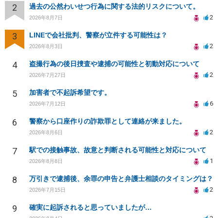
2
過去の公然わいせつ行為に関する法的リスクについて。
2
2026年8月7日
3
LINEで会社批判、警察が立件する可能性は？
2
2026年8月3日
4
盗撮行為の後日捜査や逮捕の可能性と初動対応について
2
2026年7月27日
5
加害者で不起訴希望です。
6
2026年7月12日
6
警察から口座作りの詐欺罪として連絡が来ました。
2
2026年8月6日
7
駅での接触事故、故意と判断される可能性と対応について
1
2026年8月8日
8
万引きで逮捕後、余罪の申告と弁護士相談のタイミングは？
2
2026年7月15日
9
確実に起訴されると思っていましたが…