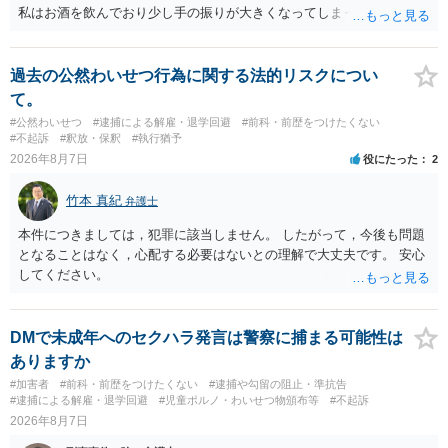
私はお酒を飲んでおり少し手の振りが大きくなってしまっていたこと
も事実です。それが仮に、私が気がついていない防犯カメラに写って
いた場合、故意だと判定されやすいのでしょうか？ お伺いする限り、
故意があると判断されることは無いかと思います。 ②逮捕、呼び出し
過去の公然わいせつ行為に関する法的リスクについ
の可能性 この行為により、痴漢やその他の犯罪を犯したとして、逮
て。
捕、呼び出しされる可能性はどれほどでしょうか？ 誤って当たってし
#公然わいせつ
#逮捕による解雇・退学回避
#前科・前歴をつけたくない
まっただけであり、さらにその場で女性等のアクションが無かったこ
#不起訴
#釈放・保釈
#執行猶予
とからすると、この後に呼び出される可能性は極めて低いと思いま
2026年8月7日
役にたった
2
す。 ③逮捕呼び出しまでの期間 大体どれほどの期間逮捕呼び出しの可
能性があると考えれば良いのでしょうか？ 逮捕や呼び出しの可能性は
竹本 真紀
弁護士
極めて低いと思います。 連絡が来ることはないでしょう。
本件につきましては，犯罪に該当しません。 したがって，今後も問題
となることはなく，心配する必要はないとの理解で大丈夫です。 安心
してください。
DMで未成年へのセクハラ発言は警察に捕まる可能性は
ありますか
#加害者
#前科・前歴をつけたくない
#逮捕や勾留の阻止・準抗告
#逮捕による解雇・退学回避
#児童ポルノ・わいせつ物頒布等
#不起訴
2026年8月7日