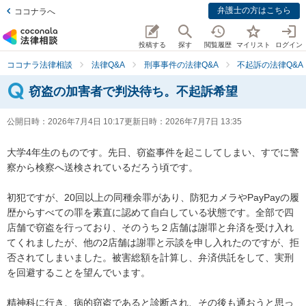
弁護士の方はこちら
ココナラへ
投稿する
探す
閲覧履歴
マイリスト
ログイン
ココナラ法律相談
法律Q&A
刑事事件の法律Q&A
不起訴の法律Q&A
窃盗の加害者で判決待ち。不起訴希望
公開日時：
2026年7月4日 10:17
更新日時：
2026年7月7日 13:35
大学4年生のものです。先日、窃盗事件を起こしてしまい、すでに警
察から検察へ送検されているだろう頃です。

初犯ですが、20回以上の同種余罪があり、防犯カメラやPayPayの履
歴からすべての罪を素直に認めて自白している状態です。全部で四
店舗で窃盗を行っており、そのうち２店舗は謝罪と弁済を受け入れ
てくれましたが、他の2店舗は謝罪と示談を申し入れたのですが、拒
否されてしまいました。被害総額を計算し、弁済供託をして、実刑
を回避することを望んでいます。

精神科に行き、病的窃盗であると診断され、その後も通おうと思っ