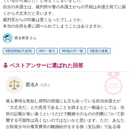
ているから逃げた」と答えてしまいました。

自分の弁護士は、裁判所や妻の弁護士からの手紙は弁護士宛てに届
くから大丈夫だと言います。

裁判官からの印象は悪くなったでしょうか。

本当の住所を妻に調べられてしまうことはありますか。
匿名希望 さん
異性関係(不貞等)
DV・暴力
性格の不一致
悪意の遺棄
ベストアンサーに選ばれた回答
匿名A
弁護士
最も事情を熟知し尋問の現場にも立ち会っている担当弁護士が
「大丈夫だ」との意見であることを踏まえた一般論としては、住
所の記載が食い違うというだけで離婚そのものの判断について影
響する可能性は高くないのではないかと思います。ただ、あなた
が財産分与や養育費等の離婚給付をする側（支払側）である場