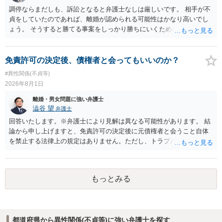
調停ならまだしも、訴訟となると弁護士なしは厳しいです。 相手が不
貞をしていたのであれば、離婚が認められる可能性はかなり高いでし
ょう。 そうすると勝てる事案をしっかり勝ちにいくためにも弁護士委
任を強くおすすめします。
免責許可の決定後、債権者と会ってもいいのか？
#異性関係(不貞等)
2026年8月1日
離婚・男女問題に強い弁護士
澁谷 望
弁護士
回答いたします。※弁護士により見解は異なる可能性があります。 結
論から申し上げますと、免責許可の決定後に元債権者と会うこと自体
を禁止する法律上の規定はありません。ただし、トラブル防止の観点
から慎重な対応が必要です。 今後の付き合い方で気をつけるべきポイ
ントは以下の通りです。 ・金銭のやり取りや返済の約束は絶対にしな
い（免責された借金を任意でも支払ってしまうとトラブルの元になり
もっとみる
ます） ・過去のDVや過剰請求の経緯を踏まえ、相手の感情に流されな
い ・予定通り毅然とした態度で距離を置く 法律上の制限はないもの
の、ご自身の生活と精神的な安定を守るためにも、お互いに距離を置
くというご判断は非常に賢明かと思います。
都道府県から異性関係(不貞等)に強い弁護士を探す