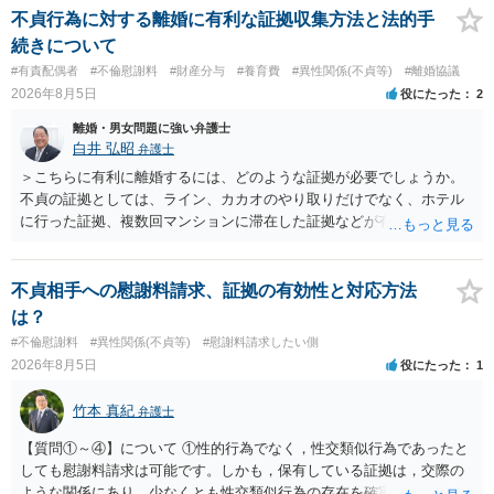
不貞行為に対する離婚に有利な証拠収集方法と法的手
続きについて
#有責配偶者
#不倫慰謝料
#財産分与
#養育費
#異性関係(不貞等)
#離婚協議
2026年8月5日
役にたった
2
離婚・男女問題に強い弁護士
白井 弘昭
弁護士
＞こちらに有利に離婚するには、どのような証拠が必要でしょうか。
不貞の証拠としては、ライン、カカオのやり取りだけでなく、ホテル
に行った証拠、複数回マンションに滞在した証拠などが有効です。 不
貞の証拠があれば、離婚をさらに有利に進める（離婚したい時期に離
婚する、慰謝料をとるなど）ことができると思われます。 ただし、不
貞発覚後、長期間同居を続けると、不貞を許したとの評価につながる
不貞相手への慰謝料請求、証拠の有効性と対応方法
場合がありますので、ご注意ください。 以上、ご参考まで。
は？
#不倫慰謝料
#異性関係(不貞等)
#慰謝料請求したい側
2026年8月5日
役にたった
1
竹本 真紀
弁護士
【質問①～④】について ①性的行為でなく，性交類似行為であったと
しても慰謝料請求は可能です。しかも，保有している証拠は，交際の
ような関係にあり，少なくとも性交類似行為の存在を確実に証明でき