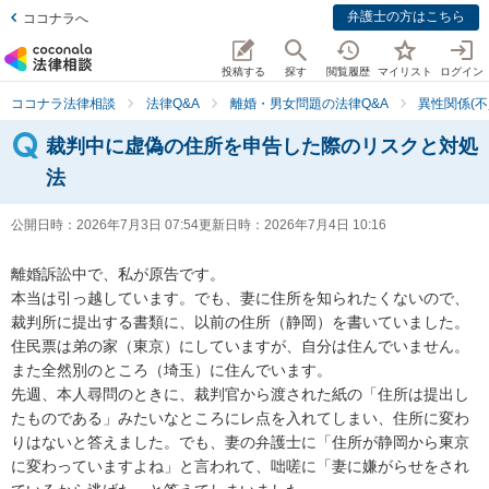
弁護士の方はこちら
ココナラへ
投稿する
探す
閲覧履歴
マイリスト
ログイン
ココナラ法律相談
法律Q&A
離婚・男女問題の法律Q&A
異性関係(不
裁判中に虚偽の住所を申告した際のリスクと対処
法
公開日時：
2026年7月3日 07:54
更新日時：
2026年7月4日 10:16
離婚訴訟中で、私が原告です。

本当は引っ越しています。でも、妻に住所を知られたくないので、
裁判所に提出する書類に、以前の住所（静岡）を書いていました。
住民票は弟の家（東京）にしていますが、自分は住んでいません。
また全然別のところ（埼玉）に住んでいます。

先週、本人尋問のときに、裁判官から渡された紙の「住所は提出し
たものである」みたいなところにレ点を入れてしまい、住所に変わ
りはないと答えました。でも、妻の弁護士に「住所が静岡から東京
に変わっていますよね」と言われて、咄嗟に「妻に嫌がらせをされ