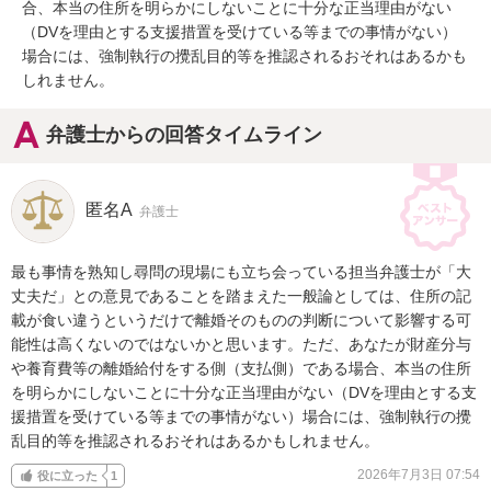
合、本当の住所を明らかにしないことに十分な正当理由がない
（DVを理由とする支援措置を受けている等までの事情がない）
場合には、強制執行の攪乱目的等を推認されるおそれはあるかも
しれません。
弁護士からの回答タイムライン
匿名A
弁護士
最も事情を熟知し尋問の現場にも立ち会っている担当弁護士が「大
丈夫だ」との意見であることを踏まえた一般論としては、住所の記
載が食い違うというだけで離婚そのものの判断について影響する可
能性は高くないのではないかと思います。ただ、あなたが財産分与
や養育費等の離婚給付をする側（支払側）である場合、本当の住所
を明らかにしないことに十分な正当理由がない（DVを理由とする支
援措置を受けている等までの事情がない）場合には、強制執行の攪
乱目的等を推認されるおそれはあるかもしれません。
2026年7月3日 07:54
役に立った
1