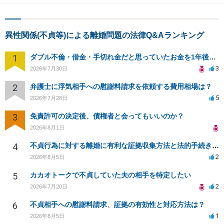
異性関係(不貞等)による離婚問題の法律Q&Aランキング
1
ダブル不倫・借金・手切れ金だと思っていたお金を1年後いまさら脅迫罪として通知書が来てまとめて請求
3
2026年7月30日
2
弁護士に浮気相手への慰謝料請求を依頼する費用相場は？
5
2026年7月28日
3
免責許可の決定後、債権者と会ってもいいのか？
2026年8月1日
4
不貞行為に対する離婚に有利な証拠収集方法と法的手続きについて
2
2026年8月5日
5
カカオトークで不貞していた夫の相手を特定したい
2
2026年7月20日
6
不貞相手への慰謝料請求、証拠の有効性と対応方法は？
1
2026年8月5日