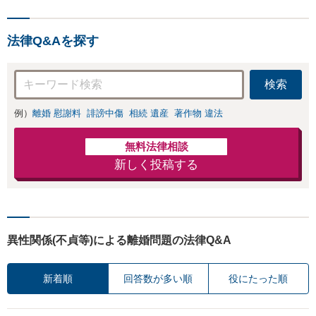
法律Q&Aを探す
検索
例）
離婚 慰謝料
誹謗中傷
相続 遺産
著作物 違法
無料法律相談
新しく投稿する
異性関係(不貞等)による離婚問題の法律Q&A
新着順
回答数が多い順
役にたった順