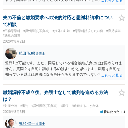
るものです（裏を返せば，証拠で認められる範囲でしか認めていない
ことを窺わせるものです。）。ですから，慰謝料請求を進めることで
よいと思います。 ただ．慰謝料額については，婚姻破綻に至っていな
夫の不倫と離婚要求への法的対応と慰謝料請求につい
いとして，この点を考慮されることになるかもしれません。 ②夫との
て相談
今後のことを考えて書いてもらうか否かを検討するのがよいと思いま
#不倫慰謝料
#異性関係(不貞等)
#婚外の妊娠
#慰謝料請求したい側
#育児放棄
す。今ある証拠以上のことを証明（証明力を強めることも含む）でき
#悪意の遺棄
るのであれば，前向きに検討を進めるという考え方でもよいでしょ
2026年8月2日
う。慰謝料請求としては証拠として使えることが前提であり，その価
値と夫との関係との均衡のように思います。 ③行政書士に委任をして
肥田 弘昭
弁護士
いるのであれば，どのような内容の委任なのか不明ですが，その行政
書士との協議になると思います。請求するか，訴訟にするか，その点
質問1は可能です。また、同居している場合破綻抗弁はほぼ認められま
の見極めや，相手方は性交類似行為は認めているのか，それさえも否
せん。質問２は自宅に請求するのはよいかと思います。職場は自宅を
定しているのかによって，考え方・進め方は変わってくると思いま
知っている以上は違法になる危険もありますのでしない方が良いで
す。 ④性交類似行為を認めているにもかかわらず支払を拒否するので
す。質問３は可能かと思います。質問４は悪意の遺棄などに該当する
あれば，本人（行政書士でも同じだと思います。）への対応ではあま
かと思います。有責配偶者ですので相手方からの離婚は拒否しても仮
り変わらないように思います。減額で折り合えるなら本人様の交渉で
に訴訟されても法的に成立しません。質問５は認知すると養育費支払
離婚調停不成立後、弁護士なしで裁判を進める方法
もよいように思いますが，ゼロかどうかの観点であれば，訴訟に進む
い、相続権が発生します。合意があれば法的に可能ですが法律で強制
は？
しかなくなるようにも思います。そうしますと，お近くの弁護士に相
することはできません。質問６は可能です。質問７は不貞行為の写真
#財産分与
#審判
#異性関係(不貞等)
#調停
#離婚すること自体
談して進めることを検討した方がよいようにも思います。
データ（ハメ撮り）、第三者撮影の腕組み写真、夫の自白録音まであ
2026年8月3日
役にたった
1
るのであれば十分かと思います。ご参考にしてください。
鬼沢 健士
弁護士