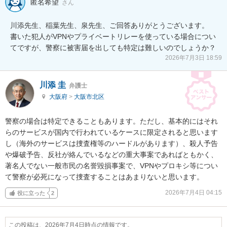
匿名希望
さん
川添先生、稲葉先生、泉先生、ご回答ありがとうございます。

書いた犯人がVPNやプライベートリレーを使っている場合につい
てですが、警察に被害届を出しても特定は難しいのでしょうか？
2026年7月3日 18:59
川添 圭
弁護士
大阪府
>
大阪市北区
警察の場合は特定できることもあります。ただし、基本的にはそれ
らのサービスが国内で行われているケースに限定されると思います
し（海外のサービスは捜査権等のハードルがあります）、殺人予告
や爆破予告、反社が絡んでいるなどの重大事案であればともかく、
著名人でない一般市民の名誉毀損事案で、VPNやプロキシ等につい
て警察が必死になって捜査することはあまりないと思います。
2026年7月4日 04:15
役に立った
2
この投稿は、2026年7月4日時点の情報です。