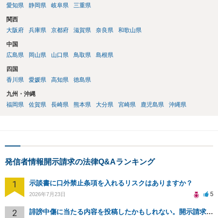
愛知県
静岡県
岐阜県
三重県
関西
大阪府
兵庫県
京都府
滋賀県
奈良県
和歌山県
中国
広島県
岡山県
山口県
鳥取県
島根県
四国
香川県
愛媛県
高知県
徳島県
九州・沖縄
福岡県
佐賀県
長崎県
熊本県
大分県
宮崎県
鹿児島県
沖縄県
発信者情報開示請求の法律Q&Aランキング
1
示談書に口外禁止条項を入れるリスクはありますか？
5
2026年7月23日
2
誹謗中傷に当たる内容を投稿したかもしれない。開示請求や民事刑事裁判に発展しうるのか教えて欲しい。