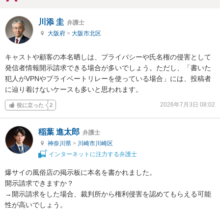
川添 圭
弁護士
大阪府
>
大阪市北区
キャストや顧客の本名晒しは、プライバシーや氏名権の侵害として
発信者情報開示請求できる場合が多いでしょう。ただし、「書いた
犯人がVPNやプライベートリレーを使っている場合」には、投稿者
に辿り着けないケースも多いと思われます。
2026年7月3日 08:02
役に立った
2
稲葉 進太郎
弁護士
神奈川県
>
川崎市川崎区
インターネットに注力する弁護士
爆サイの風俗店の掲示板に本名を書かれました。

開示請求できますか？

→開示請求をした場合、裁判所から権利侵害を認めてもらえる可能
性が高いでしょう。
