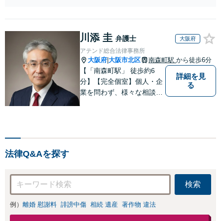
が全力で交渉にあ
の削除・発信者情
たります！相手方
報開示請求をおこ
と直接話す精神的
ないます「企業や
負担を軽減「弁護
川添 圭
お店の風評被害対
弁護士
大阪府
士の交渉で慰謝料
策／売り上げ低下
アテンド総合法律事務所
金額アップ／減額
防止のために尽
大阪府
大阪市北区
南森町駅
から徒歩6分
|
交渉も対応可」
力」加害者側の対
【「南森町駅」 徒歩約6
【完全個室対応】
詳細を見
応可：開示請求の
分】【完全個室】個人・企
る
意見照会が来たと
業を問わず、様々な相談を
きの対処法、被害
受け付けております。解決
者との示談交渉
へ向けて、適切なアドバイ
スをさせていただきます。
法律Q&Aを探す
検索
例）
離婚 慰謝料
誹謗中傷
相続 遺産
著作物 違法