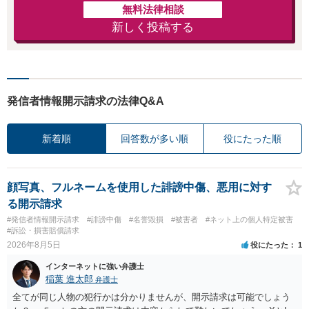
無料法律相談
新しく投稿する
発信者情報開示請求の法律Q&A
新着順
回答数が多い順
役にたった順
顔写真、フルネームを使用した誹謗中傷、悪用に対す
る開示請求
#発信者情報開示請求
#誹謗中傷
#名誉毀損
#被害者
#ネット上の個人特定被害
#訴訟・損害賠償請求
2026年8月5日
役にたった
1
インターネットに強い弁護士
稲葉 進太郎
弁護士
全てが同じ人物の犯行かは分かりませんが、開示請求は可能でしょう