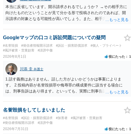
本当に反省しています。開示請求されるでしょうか？ →その相手方に
向けたものだということが見て分かる形で投稿されたのであれば、開
示請求の対象となる可能性が高いでしょう。また、相手方の投稿した
文章からすると、実際に発信者情報開示請求がなされる可能性がある
と存じます。発信者情報開示請求が進むと、投稿に使った回線の契約
者のところに、意見照会がなされます。アカウント情報開示の場合
Googleマップの口コミ訴訟問題についての疑問
は、アカウントの登録メールに意見照会がなされます。 また、された
#名誉毀損
#発信者情報開示請求
#訴訟・損害賠償請求
#個人・プライベート
場合賠償金はいくらでしょうか。 →ケースバイケースであり、数万円
#風評被害・営業妨害
#誹謗中傷
から１００万単位まで様々でしょう。裁判外であれば交渉して相手方
2026年8月1日
役にたった
1
の請求額から減額することを試みることとなるでしょう。
川添 圭
弁護士
1.話す義務はありません。話した方がよいかどうかは事案によりま
す。 2.投稿内容が名誉毀損罪や侮辱罪の構成要件に該当する場合に
は、刑事告訴はあり得ます。といっても、実際に刑事告訴に動くかど
うかは事案によります。 3.これも事案によりますが、半年から1年程度
です。Googleは電話番号の開示請求もできることが多いので、少しで
も特定可能になるよう、複数ルートで開示請求が行われることが多い
名誉毀損をしてしまいました
です。さらにいえば、利用者からの口コミ投稿の場合、開示請求者は
#名誉毀損
#訴訟・損害賠償請求
#加害者
#風評被害・営業妨害
ある程度対象者を特定できている（ただし証拠による裏付けか必要な
#発信者情報開示請求
#誹謗中傷
ので発信者情報開示請求をする）というケースが比較的多いと思われ
2026年7月31日
役にたった
1
ます。