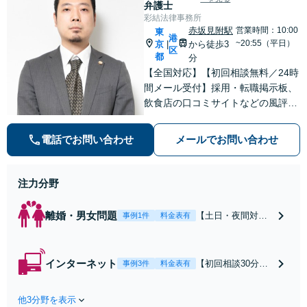
弁護士
彩結法律事務所
赤坂見附駅
営業時間：10:00
東
港
~20:55（平日）
京
から徒歩3
|
区
都
分
【全国対応】【初回相談無料／24時
間メール受付】採用・転職掲示板、
飲食店の口コミサイトなどの風評被
害対策など実績あり！【刑事】犯罪
の種類を問わず相談可。可能な限り
電話でお問い合わせ
メールでお問い合わせ
早期対応で駆けつけサポート【労
働】不当解雇・残業代請求はおまか
せください
注力分野
離婚・男女問題
【土日・夜間対応
事例1件
料金表有
可】【初回相談30
分無料】「相手方
から書面を提示さ
インターネット
【初回相談30分無
事例3件
料金表有
れたら、サインす
料】状況に応じて
る前にご相談を」
手段を使い分け、
経験豊富な弁護士
他3分野を表示
適切な方法で投稿