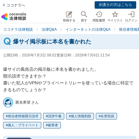
弁護士の方はこちら
ココナラへ
投稿する
探す
閲覧履歴
マイリスト
ログイン
ココナラ法律相談
法律Q&A
インターネットの法律Q&A
発信者情報
爆サイ掲示板に本名を書かれた
公開日時：
2026年7月3日 08:02
更新日時：
2026年7月6日 21:54
爆サイの風俗店の掲示板に本名を書かれました。

開示請求できますか？

書いた犯人がVPNやプライベートリレーを使っている場合に特定で
きるものでしょうか？
匿名希望 さん
発信者情報開示請求
誹謗中傷
個人情報削除
名誉毀損
個人・プライベート
被害者