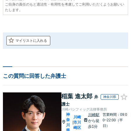
ご自身の責任のもと適法性・有用性を考慮してご利用いただくようお願いい
たします。
マイリストに入れる
この質問に回答した弁護士
稲葉 進太郎
弁
神奈川県
護士
川崎パシフィック法律事務所
神
川崎駅
営業時間：09:0
川崎
奈
0~22:00（平
から徒
市川
|
川
日）
歩1分
崎区
県