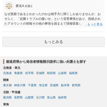
匿名A
弁護士
なぜ貴殿であるとわかったのかは相手方に聞くしかありませんが、お
そらく、「近隣トラブルの腹いせ」という背景事情があり、投稿され
たアカウントの情報その他の事情を踏まえて情報収集した結果、この
ような投稿をするのは貴殿しかいないと推測したもので、これに対し
貴殿が投稿した事実を認めてしまったことで「答え合わせ」になって
しまったのではないでしょうか。 相手方の動きについても、相手方次
もっとみる
第ですので何とも言えません。公開の場で回答するには情報が乏し
く、ここで詳細を明らかにすることは事案の特定に繋がってしまうの
で、弁護士へ直接相談した方がよいです。
都道府県から発信者情報開示請求に強い弁護士を探す
北海道・東北
北海道
青森県
岩手県
宮城県
秋田県
山形県
福島県
関東
東京都
神奈川県
千葉県
埼玉県
茨城県
栃木県
群馬県
北陸・甲信越
新潟県
長野県
山梨県
石川県
富山県
福井県
東海