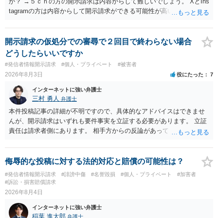
か？ →５ｃｈの方の開示請求は内容からして難しいでしょう。 XとIns
tagramの方は内容からして開示請求ができる可能性が高いでしょう。
ただ、アカウントが削除されていると開示請求は失敗する可能性が高
いでしょう。７月中にアカウントが削除されている場合、今から進め
ても失敗する可能性が高いように思われます。 相手を特定できた場
開示請求の仮処分での審尋で２回目で終わらない場合
合、相手に全ての弁護士費用を負担させることは可能でしょうか？ →
どうしたらいいですか
訴訟外の交渉で相手方が認めれば負担させることができるでしょう。
#発信者情報開示請求
#個人・プライベート
#被害者
訴訟で判決となった場合は、実際の弁護士費用が認められる場合と認
2026年8月3日
役にたった
7
められない場合があり何ともいえないところでしょう。
インターネットに強い弁護士
三村 勇人
弁護士
本件投稿記事の詳細が不明ですので、具体的なアドバイスはできませ
んが、開示請求はいずれも要件事実を立証する必要があります。 立証
責任は請求者側にあります。 相手方からの反論があっても、裁判官が
要件事実を満たしていると判断すれば、補充は求められません。 相手
方が口頭で反論したのは、仮処分は迅速性が要求されるためです。 書
面での反論となれば、より遅延する可能性がございます。 また、本件
侮辱的な投稿に対する法的対応と賠償の可能性は？
はXのため、APのIPアドレスの保存期間の問題もございます。 開示請
#発信者情報開示請求
#誹謗中傷
#名誉毀損
#個人・プライベート
#加害者
求は法律知識が不可欠ですが、それだけでは足りず、実務を踏まえた
#訴訟・損害賠償請求
方法を選択することが重要です。
2026年8月4日
インターネットに強い弁護士
稲葉 進太郎
弁護士