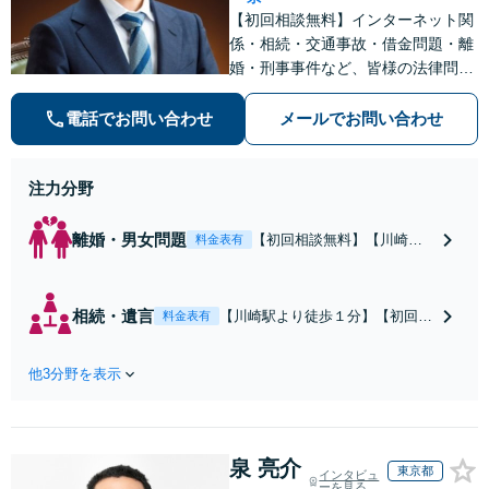
【初回相談無料】インターネット関
係・相続・交通事故・借金問題・離
婚・刑事事件など、皆様の法律問題
を解決すべく、親身になって取り組
みます。クチコミ・リピーターの方
電話でお問い合わせ
メールでお問い合わせ
も多数。お気軽にお問い合わせ下さ
い。
注力分野
離婚・男女問題
【初回相談無料】【川崎駅
料金表有
徒歩1分】不貞行為の慰謝料
（請求された／請求した
い）・熟年離婚・年金分
相続・遺言
【川崎駅より徒歩１分】【初回相
料金表有
割・婚姻費用・養育費・財
談無料】遺産相続トラブルや遺言
産分与・離婚の慰謝料など
作成などの相続問題に豊富な実績
実績多数。川崎地域に根ざ
他3分野を表示
があります。安心・信頼・丁寧を
した弁護士として、あなた
心がけ，質の高いリーガルサービ
の人生の再スタートを全力
スを目指しております。
で後押しします。
泉 亮介
東京都
インタビュ
ーを見る