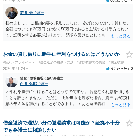
若井 亮
弁護士
初めまして。 ご相談内容を拝見しました。 あげたのではなく貸した、
金額についても30万円ではなく50万円であると主張する相手方におい
て、証明をする必要があります。 請求を受けたとしても、もらったも
のであることを伝え、貸したというのであれば証拠を出すよう申し入
れることになるでしょう。 請求があるまでは、こちらからアクション
を起こす必要はないかと思います。
お金の貸し借りに勝手に年利をつけるのはどうなのか
#個人・プライベート
#借金返済の相談・交渉
#詐欺被害での債務
#闇金被害
2026年7月24日
役にたった
2
借金・債務整理に強い弁護士
白井 弘昭
弁護士
＞年利を勝手に付けることはどうなのですか。 合意なく利息を付ける
ことは許されません。 ただし、返済期限を過ぎた場合、貸主は法定利
息の年３％を請求することができます。 ＞あと返済義務はありますか
借りたお金の返済か、勝手につけられた利息がが分かりませんが、借
りたお金は返さなければいけませんし、勝手につけた利息は返済不要
です。 以上、ご参考まで。
借金返済で過払い分の返還請求は可能か？証拠不十分
でも弁護士に相談したい