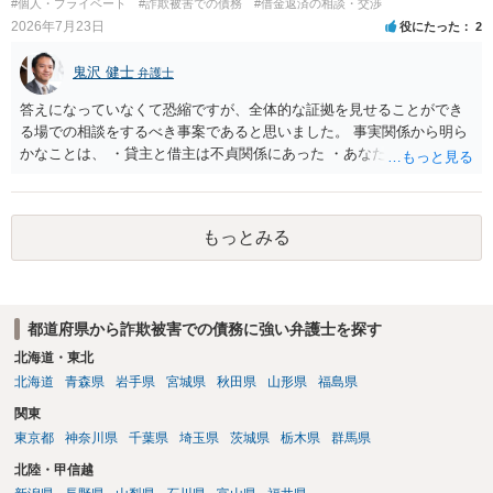
#個人・プライベート
#詐欺被害での債務
#借金返済の相談・交渉
2026年7月23日
役にたった
2
鬼沢 健士
弁護士
答えになっていなくて恐縮ですが、全体的な証拠を見せることができ
る場での相談をするべき事案であると思いました。 事実関係から明ら
かなことは、 ・貸主と借主は不貞関係にあった ・あなたから相手に金
銭を振り込んだ形跡がある ということでしょう。 相手の反論として予
想されるのは、 ・もらったものだ ・貸したかもしれないが、不法原因
給付ではない でしょう。 書かれた情報だけからは、不法原因給付であ
もっとみる
るといえそうなものはありませんでした。 不貞当事者間での貸金だか
らといって不法原因給付になるわけではありません。 あなたが性行為
をしたくてお金を払ってお願いしていたという事情などが必要です。
都道府県から詐欺被害での債務に強い弁護士を探す
北海道・東北
北海道
青森県
岩手県
宮城県
秋田県
山形県
福島県
関東
東京都
神奈川県
千葉県
埼玉県
茨城県
栃木県
群馬県
北陸・甲信越