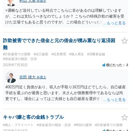
村山 大基
弁護士
>通帳など送付している時点でこちらに非があるのは理解しています
が、これは支払うべきなのでしょうか？ こちらの特殊詐欺の被害を受
けた立場でもあると思うのですが、この場合どういった対処が必要で
しょうか？ →依頼するかどうかは別にして、弁護士に相談に行った方
がいいとは思います。 そもそも、特殊詐欺関係なく旦那さんの行為
は法に触れる可能性もあります。 ＞100万を支払わず穏便に和解する
詐欺被害でできた借金と元の借金が積み重なり返済困
ことは可能でしょうか？ →一般的には難しいです。相談者さんも１０
難
０万円の被害を受けたとして、１円も払わないで和解したいと言われ
#詐欺被害での債務
#自己破産
#任意整理
#個人再生
#消費者金融
たら、 できるだけ重い刑罰を与えて欲しい、と思われるのではない
#借金返済の相談・交渉
でしょうか。 ＞弁護士さんに入ってもらうことで支払額が下がること
2026年7月30日
役にたった
2
はありますか？ そこはあり得ます、ただ、弁護士費用かけるならその
分賠償に回すことも考えられるので、 兼ね合いは考えてみましょう。
吉田 雄大
弁護士
400万円近く負債があり、収入が手取り16万円ほどでしたら、自己破産
手続を選ぶのが最善と思います。夫さんが債務整理中であるならば尚
更ですし、場合によってはご夫婦とも自己破産を選択する方法もある
と思います。
キャバ嬢と客の金銭トラブル
#個人・プライベート
#借金返済の相談・交渉
#時効の援用
#詐欺被害での債務
2026年7月24日
役にたった
2