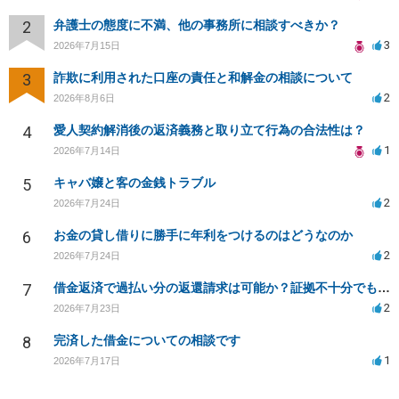
2
弁護士の態度に不満、他の事務所に相談すべきか？
3
2026年7月15日
3
詐欺に利用された口座の責任と和解金の相談について
2
2026年8月6日
4
愛人契約解消後の返済義務と取り立て行為の合法性は？
1
2026年7月14日
5
キャバ嬢と客の金銭トラブル
2
2026年7月24日
6
お金の貸し借りに勝手に年利をつけるのはどうなのか
2
2026年7月24日
7
借金返済で過払い分の返還請求は可能か？証拠不十分でも弁護士に相談したい
2
2026年7月23日
8
完済した借金についての相談です
1
2026年7月17日