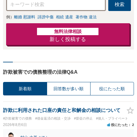
検索
例）
離婚 慰謝料
誹謗中傷
相続 遺産
著作物 違法
無料法律相談
新しく投稿する
詐欺被害での債務整理の法律Q&A
新着順
回答数が多い順
役にたった順
詐欺に利用された口座の責任と和解金の相談について
#詐欺被害での債務
#借金返済の相談・交渉
#督促の停止
#個人・プライベート
2026年8月6日
役にたった
2