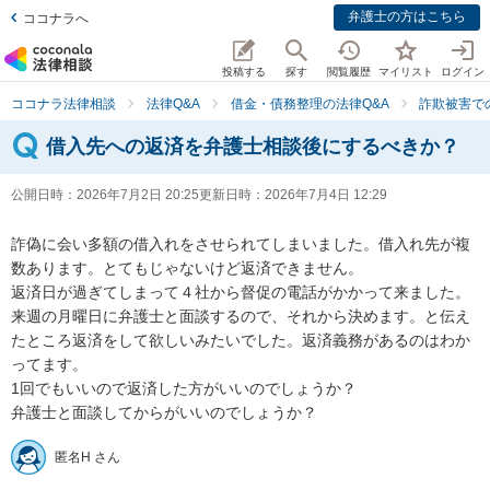
弁護士の方はこちら
ココナラへ
投稿する
探す
閲覧履歴
マイリスト
ログイン
ココナラ法律相談
法律Q&A
借金・債務整理の法律Q&A
詐欺被害で
借入先への返済を弁護士相談後にするべきか？
公開日時：
2026年7月2日 20:25
更新日時：
2026年7月4日 12:29
詐偽に会い多額の借入れをさせられてしまいました。借入れ先が複
数あります。とてもじゃないけど返済できません。

返済日が過ぎてしまって４社から督促の電話がかかって来ました。

来週の月曜日に弁護士と面談するので、それから決めます。と伝え
たところ返済をして欲しいみたいでした。返済義務があるのはわか
ってます。

1回でもいいので返済した方がいいのでしょうか？

弁護士と面談してからがいいのでしょうか？
匿名H さん