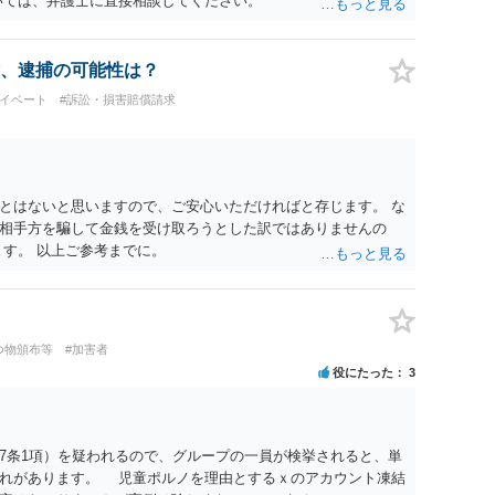
いては、弁護士に直接相談してください。
、逮捕の可能性は？
ライベート
#訴訟・損害賠償請求
とはないと思いますので、ご安心いただければと存じます。 な
相手方を騙して金銭を受け取ろうとした訳ではありませんの
ます。 以上ご参考までに。
つ物頒布等
#加害者
役にたった
3
7条1項）を疑われるので、グループの一員が検挙されると、単
恐れがあります。 児童ポルノを理由とするｘのアカウント凍結