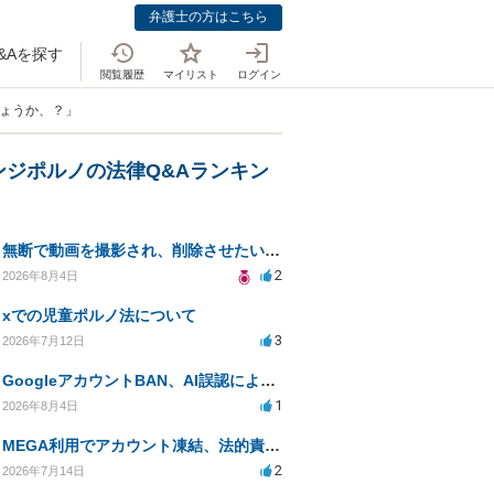
弁護士の方はこちら
&Aを探す
閲覧履歴
マイリスト
ログイン
しょうか、？」
ンジポルノの法律Q&Aランキン
無断で動画を撮影され、削除させたいが連絡が返ってこない。
2
2026年8月4日
xでの児童ポルノ法について
3
2026年7月12日
GoogleアカウントBAN、AI誤認による通報リスクは？
1
2026年8月4日
MEGA利用でアカウント凍結、法的責任の可能性は？
2
2026年7月14日