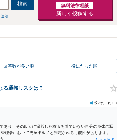
検索
無料法律相談
新しく投稿する
 違法
回答数が多い順
役にたった順
認による通報リスクは？
役にたった
1
であり、その時期に撮影した衣服を着ていない自分の身体の写
、管理者において児童ポルノと判定される可能性があります。
う。