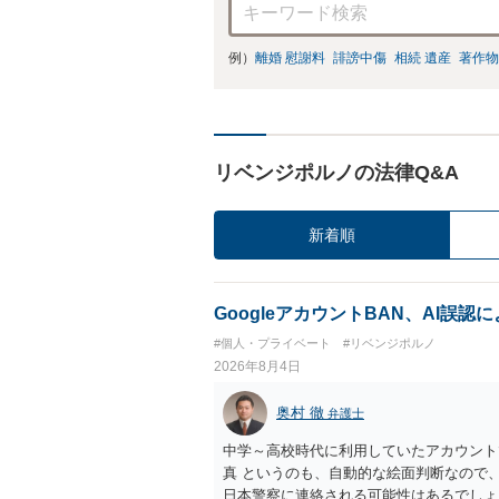
例）
離婚 慰謝料
誹謗中傷
相続 遺産
著作物
リベンジポルノの法律Q&A
新着順
GoogleアカウントBAN、AI誤
#個人・プライベート
#リベンジポルノ
2026年8月4日
奥村 徹
弁護士
中学～高校時代に利用していたアカウント
真 というのも、自動的な絵面判断なので
日本警察に連絡される可能性はあるでしょ