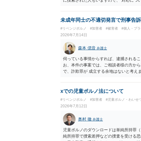
に捜索された人もいますので、 対応につ
未成年同士の不適切発言で刑事告訴
#リベンジポルノ
#加害者
#被害者
#個人・プ
2026年7月14日
森本 偲音
弁護士
伺っている事情からすれば、逮捕されるこ
お、本件の事案では、ご相談者様の方から
で、詐欺罪が 成立する余地はないと考え
xでの児童ポルノ法について
#リベンジポルノ
#加害者
#児童ポルノ・わいせ
2026年7月12日
奥村 徹
弁護士
児童ポルノのダウンロードは単純所持罪（
純所持罪で捜索差押などの捜査を受ける