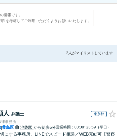
点の情報です。
用性を考慮してご利用いただくようお願いいたします。
2人が
マイリストしています
顯人
弁護士
東京都
法律事務所
都
豊島区
池袋駅
から徒歩5分
営業時間：00:00~23:59（平日）
|
切にする事務所。LINEでスピード相談／WEB完結可【警察