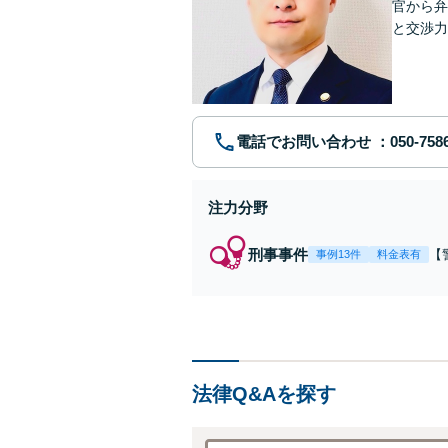
官から弁
と交渉力
事件まで
電話でお問い合わせ
注力分野
刑事事件
【
事例13件
料金表有
【
身
強
の
法律Q&Aを探す