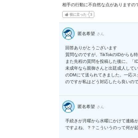
相手の行動に不自然な点がありますの
役に立った
3
匿名希望
さん
回答ありがとうございます

質問なのですが、TikTokのIDから
また先程の質問を投稿した後に、「I
未成年なら親御さんと出廷成人している
のDMにて送られてきました。一応ス
のですが私はどう対応したら良いの
匿名希望
さん
手続きが月曜から水曜にかけて連絡
ですよね、？？こういうのって何が