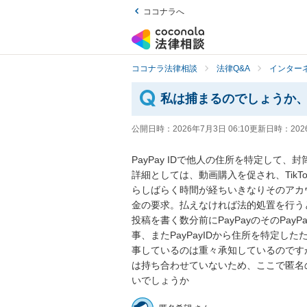
ココナラへ
ココナラ法律相談
法律Q&A
インター
私は捕まるのでしょうか
公開日時：
2026年7月3日 06:10
更新日時：
202
PayPay IDで他人の住所を特定して
詳細としては、動画購入を促され、TikTok
らしばらく時間が経ちいきなりそのアカ
金の要求。払えなければ法的処置を行う
投稿を書く数分前にPayPayのそのPa
事、またPayPayIDから住所を特定
事しているのは重々承知しているのです
は持ち合わせていないため、ここで匿名
いでしょうか