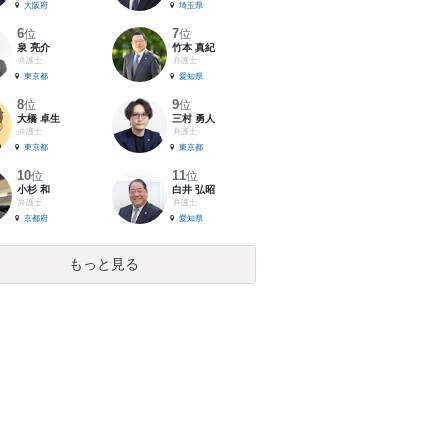
大阪府
埼玉県
6
7
位
位
泉 亮介
竹本 真紀
弁護士
弁護士
東京都
愛知県
8
9
位
位
大橋 卓生
三村 勇人
弁護士
弁護士
東京都
東京都
10
11
位
位
小杉 和
白井 弘昭
弁護士
弁護士
京都府
愛知県
もっと見る