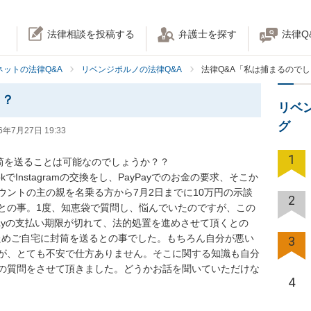
法律相談を投稿する
弁護士を探す
法律Q
ネットの法律Q&A
リベンジポルノの法律Q&A
法律Q&A「私は捕まるので
、？
リベ
グ
6年7月27日 19:33
1
、封筒を送ることは可能なのでしょうか？？

でInstagramの交換をし、PayPayでのお金の要求、そこか
ウントの主の親を名乗る方から7月2日までに10万円の示談
2
との事。1度、知恵袋で質問し、悩んでいたのですが、この
yPayの支払い期限が切れて、法的処置を進めさせて頂くとの
したためご自宅に封筒を送るとの事でした。もちろん自分が悪い
3
が、とても不安で仕方ありません。そこに関する知識も自分
の質問をさせて頂きました。どうかお話を聞いていただけな
4