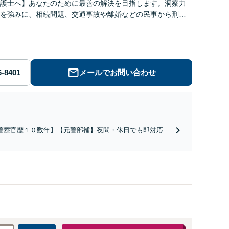
護士へ】あなたのために最善の解決を目指します。洞察力
を強みに、相続問題、交通事故や離婚などの民事から刑事
幅広く支援【完全個室】
メールでお問い合わせ
警察官歴１０数年】【元警部補】夜間・休日でも即対応！
即日接見】呼び出し直後や逮捕直後の対応により不起訴・
柄釈放実績多数！捜査経験を活かした先回りのサポートが
み。高い交渉力で示談成立へ尽力。少年事件／告訴・告発
経験多数有り