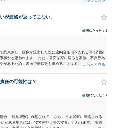
いが連絡が返ってこない。
役にたった
2
て約束させ，画像が流出した際に違約金条項を入れる等で削除
限界かと思われます。 ただ，書面を家に送ると家族に不貞行為
クがあるため，書面で削除等を求めることは避けたほうが良い
的責任の可能性は？
役にたった
2
場合、 現地警察に通報されて、 さらに日本警察に連絡される
疑いがある場合には、捜索差押え等の捜査が行われます。 実際