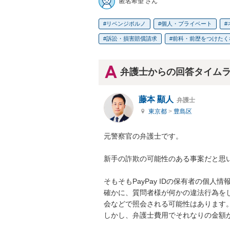
匿名希望 さん
リベンジポルノ
個人・プライベート
訴訟・損害賠償請求
前科・前歴をつけたく
弁護士からの回答タイム
藤本 顯人
弁護士
東京都
>
豊島区
元警察官の弁護士です。

新手の詐欺の可能性のある事案だと思い
そもそもPayPay IDの保有者の個人
確かに、質問者様が何かの違法行為を
会などで照会される可能性はあります。
しかし、弁護士費用でそれなりの金額が