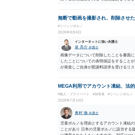
無断で動画を撮影され、削除させた
#リベンジポルノ
2026年8月4日
インターネットに強い弁護士
泉 亮介
弁護士
画像データについて削除したことを書面に
したことについての表明保証をすることが
が発覚しご自身が慰謝料請求を受けるリス
かと思われます。
MEGA利用でアカウント凍結、法
#個人・プライベート
#加害者
#リベンジポルノ
2026年7月14日
奥村 徹
弁護士
児童ポルノを理由とするアカウント凍結の
ことがあり 日本の児童ポルノに該当する