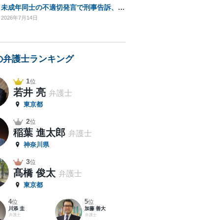
未成年同士の不適切発言で刑事告訴、逮捕の可能性は？
2026年7月14日
の弁護士ランキング
1
位
若井 亮
弁護士
東京都
2
位
稲葉 進太郎
弁護士
神奈川県
3
位
髙橋 俊太
弁護士
東京都
4
5
位
位
川添 圭
加藤 善大
弁護士
弁護士