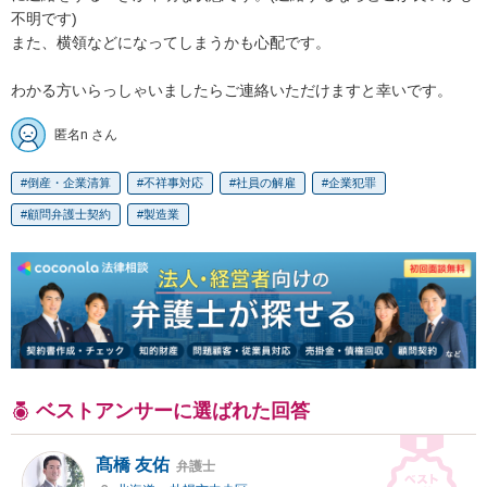
不明です)

また、横領などになってしまうかも心配です。

わかる方いらっしゃいましたらご連絡いただけますと幸いです。
匿名n さん
倒産・企業清算
不祥事対応
社員の解雇
企業犯罪
顧問弁護士契約
製造業
ベストアンサーに選ばれた回答
髙橋 友佑
弁護士