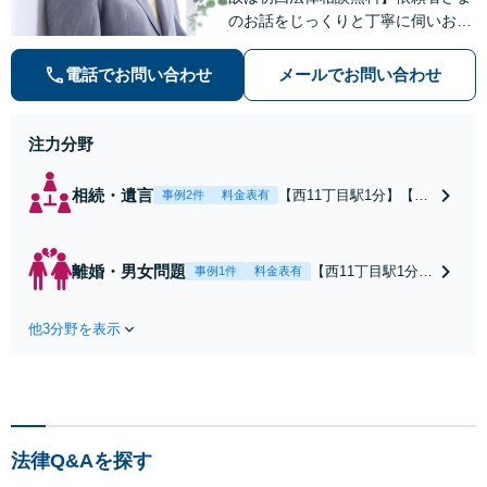
のお話をじっくりと丁寧に伺いお気
持ちに寄り添いながら最善の解決策
を共に考えていきます。弁護士に相
電話でお問い合わせ
メールでお問い合わせ
談するだけでも解決の道筋が見えて
気持ちが楽になることもあります。
お気軽にご相談ください。
注力分野
相続・遺言
【西11丁目駅1分】【初
事例2件
料金表有
回法律相談無料】遺産
分割協議や遺言作成、
相続放棄など、お困り
離婚・男女問題
【西11丁目駅1分】
事例1件
料金表有
の際はぜひご相談くだ
【離婚事件を専門
さい。じっくりと耳を
に扱う委員会で副
傾け、状況やお気持ち
他3分野を表示
委員長】依頼者さ
を丁寧に受け止めなが
まの精神的な負担
ら、最適な解決策を一
を軽減できるよ
緒に考えてまいりま
う、じっくりとお
す。【電話・メール・W
話を伺い、お気持
EB相談可】
ちに寄り添うこと
法律Q&Aを探す
を大切にしていま