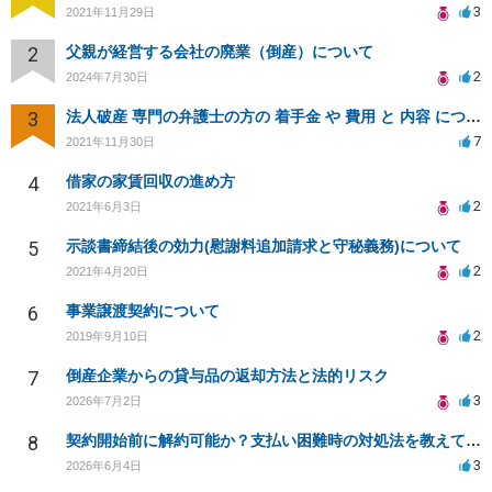
3
2021年11月29日
2
父親が経営する会社の廃業（倒産）について
2
2024年7月30日
3
法人破産 専門の弁護士の方の 着手金 や 費用 と 内容 について教えてください
7
2021年11月30日
4
借家の家賃回収の進め方
2
2021年6月3日
5
示談書締結後の効力(慰謝料追加請求と守秘義務)について
2
2021年4月20日
6
事業譲渡契約について
2
2019年9月10日
7
倒産企業からの貸与品の返却方法と法的リスク
3
2026年7月2日
8
契約開始前に解約可能か？支払い困難時の対処法を教えて頂きたいです。
3
2026年6月4日