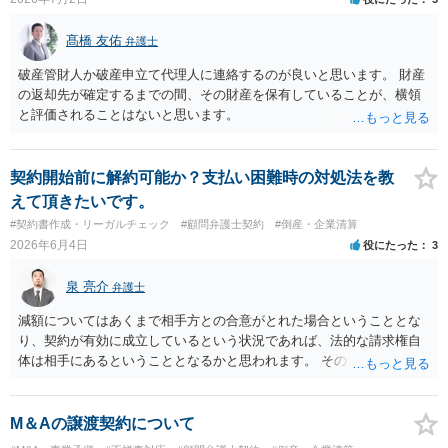
髙橋 友佑
弁護士
破産管財人か破産申立て代理人に連絡するのが良いと思います。 財産
の返却先が確定するまでの間、その財産を保有していることが、横領
と評価されることはないと思います。
契約開始前に解約可能か？支払い困難時の対処法を教
えて頂きたいです。
#契約書作成・リーガルチェック
#顧問弁護士契約
#倒産・企業清算
2026年6月4日
役にたった
3
泉 亮介
弁護士
減額についてはあくまで相手方との合意がとれた場合ということとな
り、契約が有効に成立しているという状況であれば、法的な請求権自
体は相手にあるということとなるかと思われます。 そのため、交渉に
応じてくれるかは相手方次第という側面がかなり大きくなるかと思わ
れます。
M＆Aの譲渡契約について