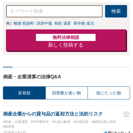
す。離婚するか悩
んでいる段階でも
検索
ご相談ください。
例）
離婚 慰謝料
誹謗中傷
相続 遺産
著作物 違法
無料法律相談
新しく投稿する
倒産・企業清算の法律Q&A
新着順
回答数が多い順
役にたった順
倒産企業からの貸与品の返却方法と法的リスク
#倒産・企業清算
#不祥事対応
#社員の解雇
#企業犯罪
#顧問弁護士契約
#製造業
2026年7月2日
役にたった
3