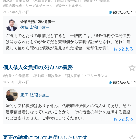
#M&A・事業承継
#不祥事対応
#顧問弁護士契約
#倒産・企業清算
#契約書作成・リーガルチェック
#談合・カルテル
2026年5月28日
役にたった
1
企業法務に強い弁護士
佐藤 宏和
弁護士
ご説明のとおりの事情だとすると、一般的には、簿外債務や偶発債務
は開示されたものが全てだと売却側から表明保証がなされ、それに違
反して後から隠れた債務が発見された場合、売却側が責任追及を受け
ることになります。仮に表明保証がないとすれば、一般的には株式譲
渡は成立しないでしょう。それでも万が一表明保証なしで株式譲渡契
約が成立したとしたら、一義的には株式譲渡を受けた買い手が責任を
個人借入金負担の支払いの義務
取ることになりますが、譲渡後は売却側が一切責任を負わないとの確
#倒産・企業清算
#不動産・建設業界
#個人事業主・フリーランス
約がない限り、争いが起きる可能性はあります。 2番目の点について
2026年3月29日
役にたった
1
は、口座は法人名義のものでしょうから、一般的には株式譲渡であれ
ば売却側に責任追及が来ることはないでしょうが、口座を不正に使用
肥田 弘昭
弁護士
するような相手であればそもそも取引はしない方がいいと思います。
法的な支払義務はありません。代表取締役個人の借入金であり、その
連帯債務者になっていないことから、その借金の半分を返済する義務
などはありません。ご参考にしてください。
更正の請求についてお伺いしたいです