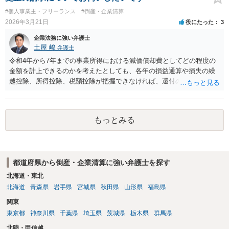
#個人事業主・フリーランス
#倒産・企業清算
2026年3月21日
役にたった
3
企業法務に強い弁護士
土屋 峻
弁護士
令和4年から7年までの事業所得における減価償却費としてどの程度の
金額を計上できるのかを考えたとしても、各年の損益通算や損失の繰
越控除、所得控除、税額控除が把握できなければ、還付の見込額のご
案内は難しいと思います。 また、お問い合わせ内容が税務ですから、
弁護士よりも税理士にお問い合わせされた方が有益な情報が得られる
でしょう。 さらに、更生の請求を行うことにより、税務調査の対象と
もっとみる
なる可能性がどの程度高くなるのか、といった実務家の感覚を知る、
といった観点からも税理士にお問い合わせされた方がよいでしょう。
なお、税理士にお問い合わせの際にも、購入された車両が中古車なの
か新車なのか、青色申告なのか白色申告なのかなどが前提情報として
都道府県から倒産・企業清算に強い弁護士を探す
必要になってくるかと思います。
北海道・東北
北海道
青森県
岩手県
宮城県
秋田県
山形県
福島県
関東
東京都
神奈川県
千葉県
埼玉県
茨城県
栃木県
群馬県
北陸・甲信越