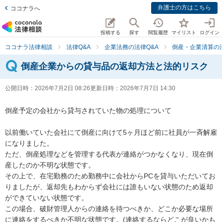
弁護士の方はこちら
ココナラへ
投稿する
探す
閲覧履歴
マイリスト
ログイン
ココナラ法律相談
法律Q&A
企業法務の法律Q&A
倒産・企業清算の法
倒産企業からの貸与品の返却方法と法的リスク
公開日時：
2026年7月2日 08:26
更新日時：
2026年7月7日 14:30
倒産予定の会社から貸与されていた物の処理について

以前働いていた会社にて倒産に向けて5ヶ月ほど前に社員が一斉解雇
になりました。

ただ、倒産処理などを管理する代表が連絡がつかなくなり、現在倒
産したのか不明な状態です。

その上で、在宅勤務のため勤務中に会社からPCを貸与いただいてお
りましたが、返却先もわからず会社には誰もいない状態のため返却
ができていない状態です。

この場合、破財管理人からの連絡を待つべきか、どこか必要な場所
に連絡をするべきか不明な状態です。(連絡するならどこが良いかも