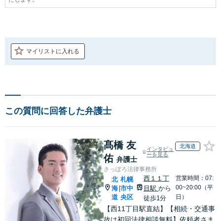
マイリストに入れる
この質問に回答した弁護士
髙橋 友
北海道
インタビュ
ーを見る
佑
弁護士
さっぽろ法律事務所
西１１丁
営業時間：07:
北
札幌
00~20:00（平
海
市中
目駅
から
|
道
央区
日）
徒歩1分
【西11丁目駅直結】【相続・交通事
故は初回法律相談無料】依頼者さま