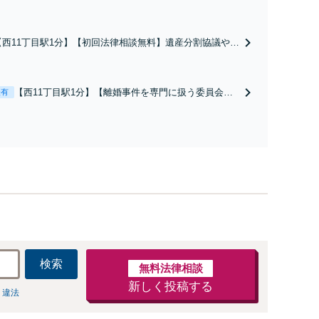
【西11丁目駅1分】【初回法律相談無料】遺産分割協議や遺
言作成、相続放棄など、お困りの際はぜひご相談くださ
い。じっくりと耳を傾け、状況やお気持ちを丁寧に受け止
めながら、最適な解決策を一緒に考えてまいります。【電
【西11丁目駅1分】【離婚事件を専門に扱う委員会で
表有
話・メール・WEB相談可】
副委員長】依頼者さまの精神的な負担を軽減できるよ
う、じっくりとお話を伺い、お気持ちに寄り添うこと
を大切にしています。離婚するか悩んでいる段階でも
ご相談ください。
検索
無料法律相談
新しく投稿する
 違法