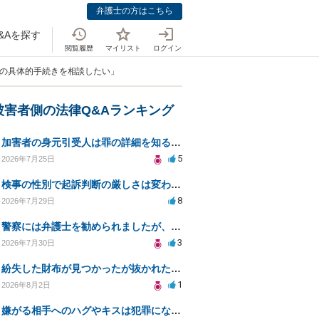
弁護士の方はこちら
&Aを探す
閲覧履歴
マイリスト
ログイン
求の具体的手続きを相談したい」
被害者側の法律Q&Aランキング
加害者の身元引受人は罪の詳細を知ることができるか？
5
2026年7月25日
検事の性別で起訴判断の厳しさは変わるのか知りたい
8
2026年7月29日
警察には弁護士を勧められましたが、費用対効果で依頼をすることを躊躇しています。
3
2026年7月30日
紛失した財布が見つかったが抜かれた現金について
1
2026年8月2日
嫌がる相手へのハグやキスは犯罪にならないのか？