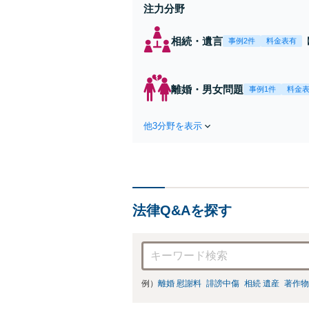
注力分野
相続・遺言
事例2件
料金表有
離婚・男女問題
事例1件
料金
他3分野を表示
法律Q&Aを探す
例）
離婚 慰謝料
誹謗中傷
相続 遺産
著作物