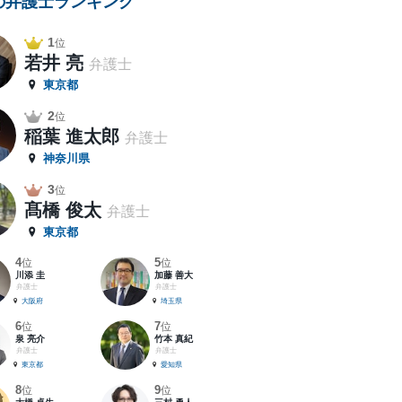
の弁護士ランキング
1
位
若井 亮
弁護士
東京都
2
位
稲葉 進太郎
弁護士
神奈川県
3
位
髙橋 俊太
弁護士
東京都
4
5
位
位
川添 圭
加藤 善大
弁護士
弁護士
大阪府
埼玉県
6
7
位
位
泉 亮介
竹本 真紀
弁護士
弁護士
東京都
愛知県
8
9
位
位