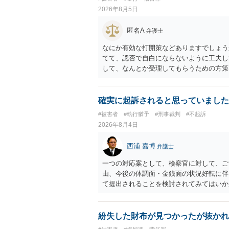
上10年以下の拘禁刑に処する。 ③アル
2026年8月5日
と。 以上の通りですから、アルコール摂
することが困難な状態」であることが必要
匿名A
弁護士
なにか有効な打開策などありますでしょう
てて、認否で自白にならないように工夫し
して、なんとか受理してもらうための方策
ことでしょう。
確実に起訴されると思っていました
#被害者
#執行猶予
#刑事裁判
#不起訴
2026年8月4日
西浦 嘉博
弁護士
一つの対応案として、検察官に対して、ご
由、今後の体調面・金銭面の状況好転に伴
て提出されることを検討されてみてはいか
の意向を示す証拠の一つとして位置づけら
合、最寄りの法律事務所での相談を検討く
紛失した財布が見つかったが抜かれ