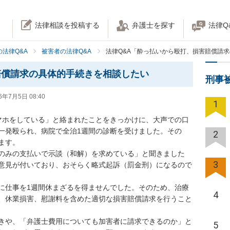
法律相談を投稿する
弁護士を探す
法律Q
法律Q&A
被害者の法律Q&A
法律Q&A「酔っ払いから殴打、損害賠償請
賠償請求の具体的手続きを相談したい
刑事
6年7月5日 08:40
1
マホをしている」と絡まれたことをきっかけに、大声での口
一発殴られ、病院で全治1週間の診断を受けました。その
2
す。

費のみの支払いで示談（和解）を求めている」と聞きました
3
意見が付いており、おそらく略式起訴（罰金刑）になるので
めに仕事を1週間休まざるを得ませんでした。そのため、治療
4
、休業損害、慰謝料を含めた適切な損害賠償請求を行うこと
続きや、「弁護士費用についても加害者に請求できるのか」と
5