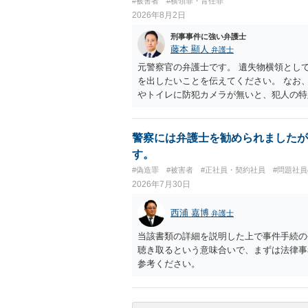
#被害者
#横領罪・背任罪
2026年8月2日
刑事事件に強い弁護士
藤本 顯人
弁護士
元警察官の弁護士です。 遺失物横領とし
を出したいことを伝えてください。 なお
やトイレに防犯カメラが無いと、犯人の特
てみた方が納得できるのではないでしょう
警察には弁護士を勧められましたが
す。
#偽造罪
#被害者
#正社員・契約社員
#問題社
2026年7月30日
西浦 嘉博
弁護士
当該書類の詳細を説明した上で事件手続の
聴き取るという意味合いで、まずは法律事
参考ください。