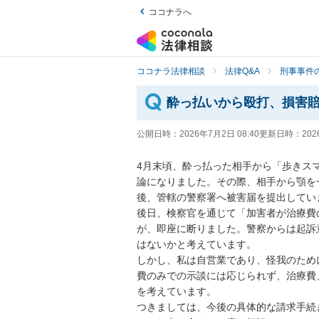
ココナラへ
ココナラ法律相談
法律Q&A
刑事事件の
酔っ払いから殴打、損害
公開日時：
2026年7月2日 08:40
更新日時：
202
4月末頃、酔っ払った相手から「歩きス
論になりました。その際、相手から顎を
後、管轄の警察署へ被害届を提出していま
​後日、検察官を通じて「加害者が治療
が、即座に断りました。警察からは起訴
はないかと考えています。

​しかし、私は自営業であり、怪我のた
費のみでの示談には応じられず、治療費
を考えています。

​つきましては、今後の具体的な請求手