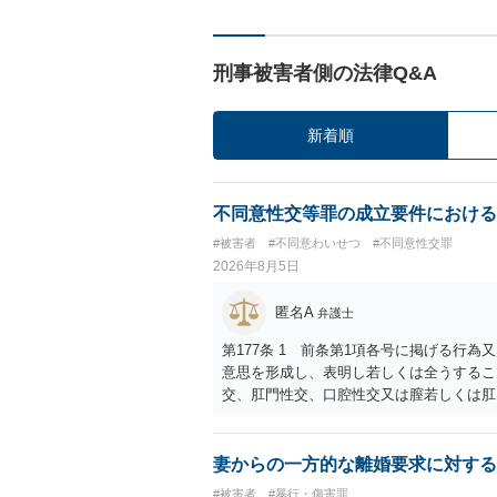
刑事被害者側の法律Q&A
新着順
不同意性交等罪の成立要件における
#被害者
#不同意わいせつ
#不同意性交罪
2026年8月5日
匿名A
弁護士
第177条 1 前条第1項各号に掲げる行
意思を形成し、表明し若しくは全うするこ
交、肛門性交、口腔性交又は膣若しくは肛
あってわいせつなもの（以下この条及び第
係の有無にかかわらず、5年以上の有期拘禁
に類する行為又は事由により、同意しない
妻からの一方的な離婚要求に対する
せ又はその状態にあることに乗じて、わい
#被害者
#暴行・傷害罪