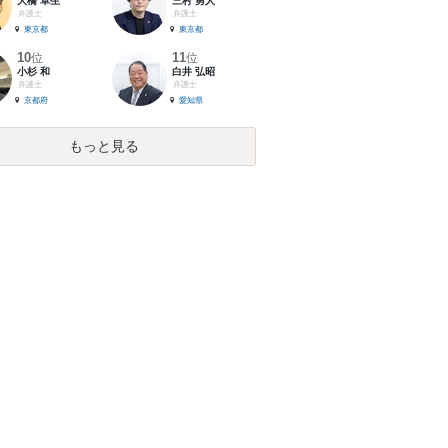
大橋 卓生
三村 勇人
弁護士
弁護士
東京都
東京都
10
11
位
位
小杉 和
白井 弘昭
弁護士
弁護士
京都府
愛知県
もっと見る