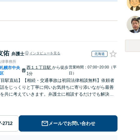
友佑
弁護士
インタビューを見る
北海道
法律事務所
西１１丁目駅
から徒歩
営業時間：07:00~20:00（平
札幌市中央
区
日）
1分
丁目駅直結】【相続・交通事故は初回法律相談無料】依頼者
話をじっくりと丁寧に伺いお気持ちに寄り添いながら最善
を共に考えていきます。弁護士に相談するだけでも解決の
えて気持ちが楽になることもあります。お気軽にご相談く
メールでお問い合わせ