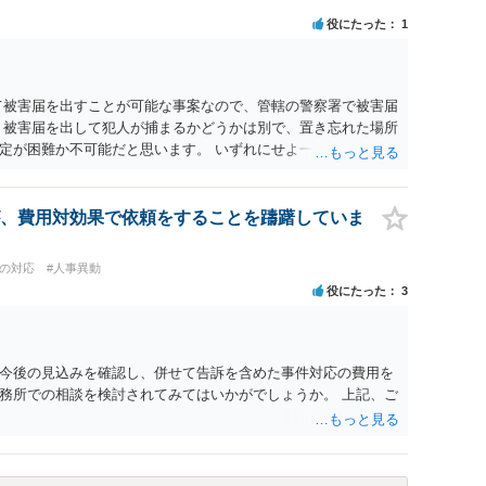
役にたった
1
て被害届を出すことが可能な事案なので、管轄の警察署で被害届
、被害届を出して犯人が捕まるかどうかは別で、置き忘れた場所
定が困難か不可能だと思います。 いずれにせよ一度対応を求め
か。
、費用対効果で依頼をすることを躊躇していま
員の対応
#人事異動
役にたった
3
今後の見込みを確認し、併せて告訴を含めた事件対応の費用を
務所での相談を検討されてみてはいかがでしょうか。 上記、ご