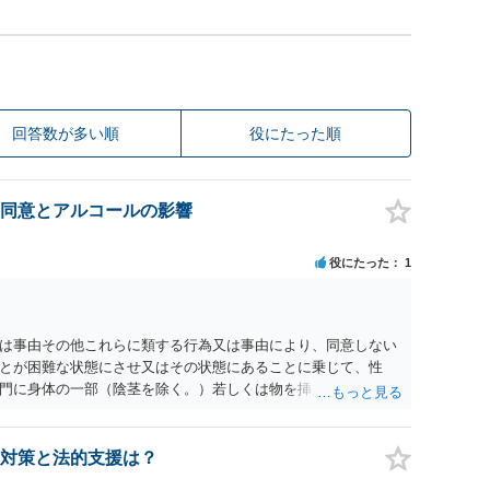
回答数が多い順
役にたった順
同意とアルコールの影響
役にたった
1
為又は事由その他これらに類する行為又は事由により、同意しない
とが困難な状態にさせ又はその状態にあることに乗じて、性
門に身体の一部（陰茎を除く。）若しくは物を挿入する行為で
179条第2項において「性交等」という。）をした者は、婚姻関
刑に処する。 第176条 1次に掲げる行為又は事由その他これら
意思を形成し、表明し若しくは全うすることが困難な状態にさ
対策と法的支援は？
せつな行為をした者は、婚姻関係の有無にかかわらず、6月以