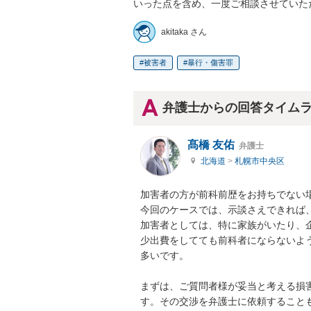
いった点を含め、一度ご相談させていた
akitaka さん
被害者
暴行・傷害罪
弁護士からの回答タイム
髙橋 友佑
弁護士
北海道
>
札幌市中央区
加害者の方が前科前歴をお持ちでない場
今回のケースでは、示談さえできれば、
加害者としては、特に家族がいたり、
少出費をしてても前科者にならないよ
多いです。

まずは、ご質問者様が妥当と考える損
す。その交渉を弁護士に依頼することも