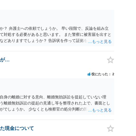
コール若しくは薬物を摂取させること又はそれらの影響があるこ
取だけでなく、「同意しない意思を形成し、表明し若しくは全う
です。
か？ 弁護士への依頼でしょうか。 早い段階で、反論を組み立
て対処する必要があると思います。 また警察に被害届を出すと
などありますでしょうか？ 告訴状を作って証拠をそろえて出す
が…
役にたった
2
自身の離婚に対する意向、離婚無効訴訟を提起していない理
う離婚無効訴訟の提起の見通し等を整理された上で、書面とし
がでしょうか。 少なくとも検察官の処分判断の際、相談者さん
れる様に思われます。 より詳細についてお聞きになりたい場
ださい
た現金について