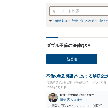
例）
離婚 慰謝料
誹謗中傷
相続 遺産
著作物
ダブル不倫の法律Q&A
新着順
不倫の慰謝料請求に対する減額交渉
#慰謝料請求された側
#不倫慰謝料
#ダブル不倫
2026年7月31日
離婚・男女問題に強い弁護士
加藤 善大
弁護士
ご質問に回答いたします。 １ 質問①