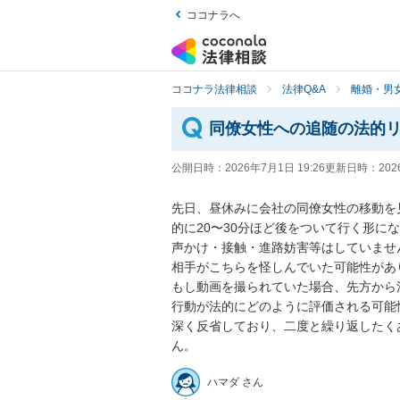
ココナラへ
ココナラ法律相談
法律Q&A
離婚・男
同僚女性への追随の法的
公開日時：
2026年7月1日 19:26
更新日時：
202
先日、昼休みに会社の同僚女性の移動を
的に20〜30分ほど後をついて行く形にな
声かけ・接触・進路妨害等はしていません
相手がこちらを怪しんでいた可能性があ
もし動画を撮られていた場合、先方から
行動が法的にどのように評価される可能
深く反省しており、二度と繰り返したく
ん。
ハマダ さん