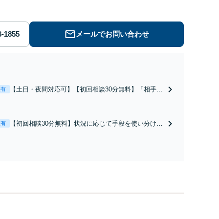
メールでお問い合わせ
【土日・夜間対応可】【初回相談30分無料】「相手方
表有
から書面を提示されたら、サインする前にご相談を」
経験豊富な弁護士が全力で交渉にあたります！相手方
と直接話す精神的負担を軽減「弁護士の交渉で慰謝料
【初回相談30分無料】状況に応じて手段を使い分け、
表有
金額アップ／減額交渉も対応可」【完全個室対応】
適切な方法で投稿の削除・発信者情報開示請求をおこ
ないます「企業やお店の風評被害対策／売り上げ低下
防止のために尽力」加害者側の対応可：開示請求の意
見照会が来たときの対処法、被害者との示談交渉