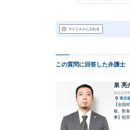
マイリストに入れる
この質問に回答した弁護士
泉 亮
彩結法律
東京
【全国対
板、飲食
事】犯罪
ポート【