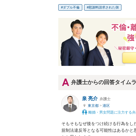
ダブル不倫
慰謝料請求された側
弁護士からの回答タイム
泉 亮介
弁護士
東京都
>
港区
離婚・男女問題に注力する弁
そもそもなぜ後をつけ続ける行為をし
規制法違反等となる可能性はあるかと