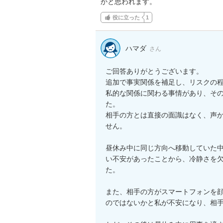
かと思われます。
役に立った
1
ハマダ
さん
ご回答ありがとうございます。

追加で事実関係を補足し、リスクの程
私的な関係に関わる事情があり、そ
た。

相手の方とは直接の面識はなく、声
せん。

昼休み中に同じ方向へ移動していた
い不安があったことから、冷静さを
た。

また、相手の方がスマートフォンを
のではないかと私が不安になり、相手