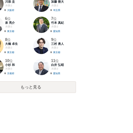
川添 圭
加藤 善大
弁護士
弁護士
大阪府
埼玉県
6
7
位
位
泉 亮介
竹本 真紀
弁護士
弁護士
東京都
愛知県
8
9
位
位
大橋 卓生
三村 勇人
弁護士
弁護士
東京都
東京都
10
11
位
位
小杉 和
白井 弘昭
弁護士
弁護士
京都府
愛知県
もっと見る