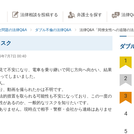
法律相談を投稿する
弁護士を探す
法律Q
女問題の法律Q&A
ダブル不倫の法律Q&A
法律Q&A「同僚女性への追随の
リスク
ダブ
6年7月7日 00:40
1
見て不安になり、電車を乗り継いで同じ方向へ向かい、結果
ってしまいました。

2
。

り、動画を撮られたかは不明です。

3
法的措置を取られる可能性も不安になっており、この一度の
性があるのか、一般的なリスクを知りたいです。

ありません。現時点で相手・警察・会社から連絡はありませ
4
5