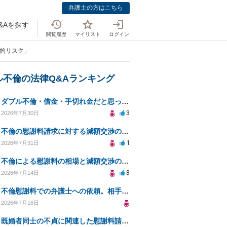
弁護士の方はこちら
&Aを探す
閲覧履歴
マイリスト
ログイン
法的リスク」
ル不倫の法律Q&Aランキング
ダブル不倫・借金・手切れ金だと思っていたお金を1年後いまさら脅迫罪として通知書が来てまとめて請求
3
2026年7月30日
不倫の慰謝料請求に対する減額交渉の可能性と対策
1
2026年7月31日
不倫による慰謝料の相場と減額交渉の可能性について
3
2026年7月14日
不倫慰謝料での弁護士への依頼。相手が自己破産、弁護士との契約範囲は？
2026年7月16日
既婚者同士の不貞に関連した慰謝料請求の対応方法は？