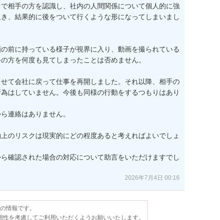
中で相手の方を認識し、社内の人間関係について個人的に強
欠き、結果的に後をついて行くような形になってしまいまし
顔の前に持っている様子が視界に入り、動画を撮られている
の方を何度も見てしまったことは否めません。

ませて会社に戻って仕事を再開しました。それ以降、相手の
行為はしていません。今後も同様の行動をするつもりはあり
ら連絡はありません。

働上のリスクは現実的にどの程度あると考えればよいでしょ
から確認された場合の対応について助言をいただけますでし
2026年7月4日 00:16
点の情報です。
用性を考慮してご利用いただくようお願いいたします。