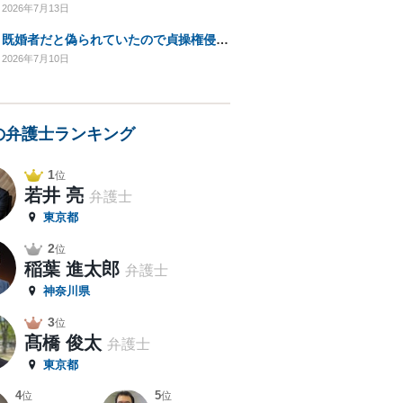
2026年7月13日
既婚者だと偽られていたので貞操権侵害として慰謝料請求をしたいのですが相場が知りたいです。
2026年7月10日
の弁護士ランキング
1
位
若井 亮
弁護士
東京都
2
位
稲葉 進太郎
弁護士
神奈川県
3
位
髙橋 俊太
弁護士
東京都
4
5
位
位