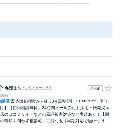
介
弁護士
インタビューを見る
東京都
事務所
都
港区
赤坂見附駅
から徒歩3分
営業時間：10:00~20:55（平日）
|
応】【初回相談無料／24時間メール受付】採用・転職掲示
店の口コミサイトなどの風評被害対策など実績あり！【刑
の種類を問わず相談可。可能な限り早期対応で駆けつけサ
労働】不当解雇・残業代請求はおまかせください