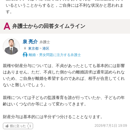
いるということからすると，ご自身には不利な状況かと思われま
す。
弁護士からの回答タイムライン
泉 亮介
弁護士
東京都
>
港区
離婚・男女問題に注力する弁護士
親権や財産分与については、不貞があったとしても基本的には影響
はありません。ただ、不貞した側からの離婚請求は通常認められな
いため、ご自身が離婚を希望するのであれば、相手が合意してくれ
ないと難しいでしょう。

親権については子どもの監護養育を誰が行っていたか、子どもの年
齢はいくつなのか等によって変わってきます。

財産分与は基本的には半分ずつ分けることとなります。
2026年7月1日 19:09
役に立った
1