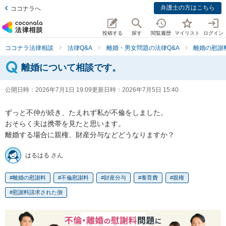
弁護士の方はこちら
ココナラへ
投稿する
探す
閲覧履歴
マイリスト
ログイン
ココナラ法律相談
法律Q&A
離婚・男女問題の法律Q&A
離婚の慰謝
離婚について相談です。
公開日時：
2026年7月1日 19:09
更新日時：
2026年7月5日 15:40
ずっと不仲が続き、たえれず私が不倫をしました。

おそらく夫は携帯を見たと思います。

離婚する場合に親権、財産分与などどうなりますか？
はるはる さん
離婚の慰謝料
不倫慰謝料
財産分与
養育費
親権
慰謝料請求された側