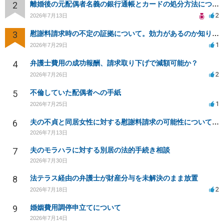
2
離婚後の元配偶者名義の銀行通帳とカードの処分方法について
2
2026年7月13日
3
慰謝料請求時の不定の証拠について。効力があるのか知りたい。
1
2026年7月29日
4
弁護士費用の成功報酬、請求取り下げで減額可能か？
2
2026年7月26日
5
不倫していた配偶者への手紙
1
2026年7月25日
6
夫の不貞と同居女性に対する慰謝料請求の可能性について相談
2026年7月13日
7
夫のモラハラに対する別居の法的手続き相談
2026年7月30日
8
法テラス経由の弁護士が財産分与を未解決のまま放置
2
2026年7月18日
9
婚姻費用調停申立てについて
2026年7月14日