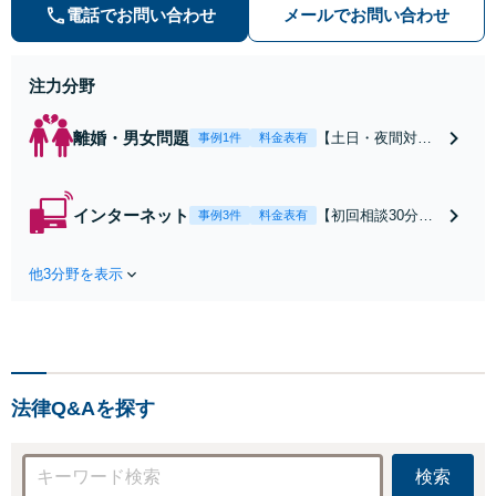
の種類を問わず相談可。可能な限り
電話でお問い合わせ
メールでお問い合わせ
早期対応で駆けつけサポート【労
働】不当解雇・残業代請求はおまか
せください
注力分野
離婚・男女問題
【土日・夜間対応
事例1件
料金表有
可】【初回相談30
分無料】「相手方
から書面を提示さ
インターネット
【初回相談30分無
事例3件
料金表有
れたら、サインす
料】状況に応じて
る前にご相談を」
手段を使い分け、
経験豊富な弁護士
他3分野を表示
適切な方法で投稿
が全力で交渉にあ
の削除・発信者情
たります！相手方
報開示請求をおこ
と直接話す精神的
ないます「企業や
負担を軽減「弁護
お店の風評被害対
士の交渉で慰謝料
策／売り上げ低下
金額アップ／減額
法律Q&Aを探す
防止のために尽
交渉も対応可」
力」加害者側の対
【完全個室対応】
応可：開示請求の
検索
意見照会が来たと