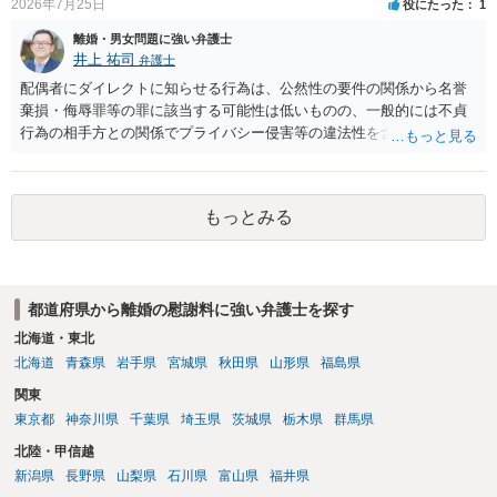
2026年7月25日
役にたった
1
離婚・男女問題に強い弁護士
井上 祐司
弁護士
配偶者にダイレクトに知らせる行為は、公然性の要件の関係から名誉
棄損・侮辱罪等の罪に該当する可能性は低いものの、一般的には不貞
行為の相手方との関係でプライバシー侵害等の違法性を含む行為で
す。 そのため、そのことを知った相手方の夫婦関係への影響が大きい
ため、弁護士としては推奨しないことが一般的かと思います。
もっとみる
都道府県から離婚の慰謝料に強い弁護士を探す
北海道・東北
北海道
青森県
岩手県
宮城県
秋田県
山形県
福島県
関東
東京都
神奈川県
千葉県
埼玉県
茨城県
栃木県
群馬県
北陸・甲信越
新潟県
長野県
山梨県
石川県
富山県
福井県