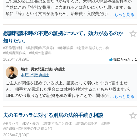
ご記載の公正証書の文言だけからすると、大学の入学金や授業料等が
当然にこの「特別な費用」に含まれるとは言いにくいと思います。条
項に「等」という文言があるため、治療費・入院費だけに限定される
わけではありませんが、その前に「病気・事故に伴う費用」と明記さ
れていますので、通常は、病気や事故によって臨時に必要となった医
療費その他これに類する特別支出を念頭に置いた条項と読むのが自然
慰謝料請求時の不定の証拠について。効力があるのか
です。したがって、大学の入学金、授業料、受験費用などの教育費に
知りたい。
ついてまで、「この条項があるから当然に半額を請求できる」とまで
#不倫慰謝料
#異性関係(不貞等)
#離婚協議
#慰謝料請求したい側
は言いにくいと思われます。なお、通常、大学進学費用をどこまで負
#離婚書類作成
#離婚の慰謝料
担すべきかについては、離婚時の合意内容のほか、子どもの年齢、大
2026年7月29日
役にたった
1
学進学についての父母の認識、父母の学歴・収入・資産状況、進学先
離婚・男女問題に強い弁護士
や費用などを踏まえて個別に検討することになります。公正証書の他
本庄 卓磨
弁護士
の条項において、養育費の終期についてどのように定められている
か、大学進学に関する定めの有無、「教育費」「進学費用」に関する
ご主人が関係を認めている以上、証拠として弱いとまでは言えませ
定めの有無等について確認する必要があると考えられます。
ん。 相手方が否認した場合には裁判を検討することもあり得ますが、
LINEのやり取りなどの証拠を積み重ねることで、関係が認定される余
地は十分にあります。 ただし、手元の証拠でどこまで認定できるかは
個別の事情によりますので、お早めに弁護士に相談されることをおす
すめします。
夫のモラハラに対する別居の法的手続き相談
#モラハラ
#DV・暴力
#離婚すること自体
#離婚の慰謝料
#調停
#婚姻費用(別居中の生活費など)
2026年7月30日