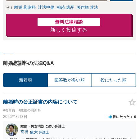
きの対処法、被害
例）
離婚 慰謝料
誹謗中傷
相続 遺産
著作物 違法
者との示談交渉
無料法律相談
新しく投稿する
離婚慰謝料の法律Q&A
新着順
回答数が多い順
役にたった順
離婚時の公正証書の内容について
#養育費
#離婚の慰謝料
2026年8月3日
役にたった
6
離婚・男女問題に強い弁護士
髙橋 俊太
弁護士