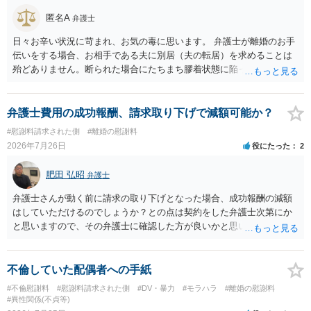
匿名A
弁護士
日々お辛い状況に苛まれ、お気の毒に思います。 弁護士が離婚のお手
伝いをする場合、お相手である夫に別居（夫の転居）を求めることは
殆どありません。断られた場合にたちまち膠着状態に陥ってしまうの
と、同居中の依頼者ご本人をますます窮地に陥らせてしまう可能性が
高いためです。 実務的には、ご相談者さまが転居する形で離婚協議等
を進める選択を採らざるを得ないことが圧倒的多数です。
弁護士費用の成功報酬、請求取り下げで減額可能か？
#慰謝料請求された側
#離婚の慰謝料
2026年7月26日
役にたった
2
肥田 弘昭
弁護士
弁護士さんが動く前に請求の取り下げとなった場合、成功報酬の減額
はしていただけるのでしょうか？との点は契約をした弁護士次第にか
と思いますので、その弁護士に確認した方が良いかと思います。ご参
考にしてください。
不倫していた配偶者への手紙
#不倫慰謝料
#慰謝料請求された側
#DV・暴力
#モラハラ
#離婚の慰謝料
#異性関係(不貞等)