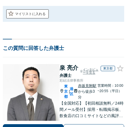
マイリストに入れる
この質問に回答した弁護士
泉 亮介
東京都
インタビュ
ーを見る
弁護士
彩結法律事務所
赤坂見附駅
営業時間：10:00
東
港
~20:55（平日）
京
から徒歩3
|
区
都
分
【全国対応】【初回相談無料／24時
間メール受付】採用・転職掲示板、
飲食店の口コミサイトなどの風評被
害対策など実績あり！【刑事】犯罪