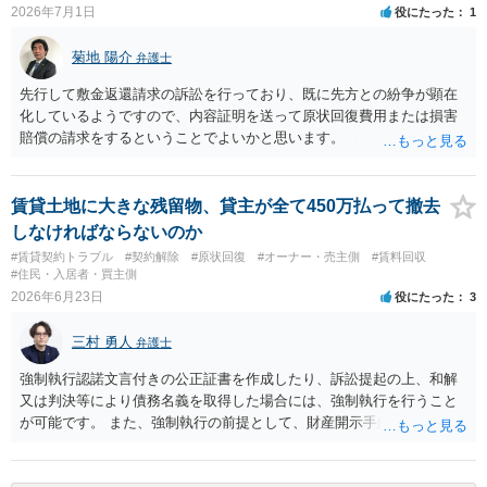
2026年7月1日
役にたった
1
め・定期借家に関する記載の有無、これまでの更新時の合意内容
（「今回で最後」などの文言）が、借主不利な特約として無効になり
菊地 陽介
得るかどうかも含めて検討ポイントになりますので、署名押印前に内
弁護士
容を十分に確認し、不明点は弁護士に相談することをおすすめしま
先行して敷金返還請求の訴訟を行っており、既に先方との紛争が顕在
す。
化しているようですので、内容証明を送って原状回復費用または損害
賠償の請求をするということでよいかと思います。
賃貸土地に大きな残留物、貸主が全て450万払って撤去
しなければならないのか
#賃貸契約トラブル
#契約解除
#原状回復
#オーナー・売主側
#賃料回収
#住民・入居者・買主側
2026年6月23日
役にたった
3
三村 勇人
弁護士
強制執行認諾文言付きの公正証書を作成したり、訴訟提起の上、和解
又は判決等により債務名義を取得した場合には、強制執行を行うこと
が可能です。 また、強制執行の前提として、財産開示手続や第三者か
らの情報取得手続等により、財産調査を行うことも考えられます。 も
っとも、実際に回収できるかは相手方の資力次第です。 そのため、相