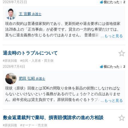
に請求の根拠（なぜ当方が平屋の解体費用を負担しなければならない
2026年7月21日
役にたった
2
のか）を確認されてみてはいかがでしょうか。
王 宣麟
弁護士
現在の契約は普通借家契約であり、更新拒絶や退去要求には借地借家
法28条上の「正当事由」が必要です。貸主の一方的な希望だけでは、
直ちに退去義務が生じるものではありません。 普通借家契約から定期
借家契約への切り替えは、既存の普通借家契約を合意解約したうえで
新たな定期借家契約を締結する形になりますが、これは任意の合意が
前提であり、借主が同意しなければ成立しません。 12年間の居住実
退去時のトラブルについて
績、子どもの学校や地域とのつながり、転居費用の準備が困難な事情
#原状回復
#住民・入居者・買主側
などは、借主側の強い居住継続の必要性として正当事由判断において
2026年7月4日
役にたった
2
重視される要素ですので、貸主側にかなり具体的な事情と立退料など
がない限り、更新拒絶が認められるハードルは一般的に高いと考えら
肥田 弘昭
弁護士
れます。 建物が未登記であること自体は、賃貸借契約の有効性を直ち
に否定するものではなく、引渡しがされていれば賃貸借の効力は原則
現状（原状）回復とは3DKの間取り全体を新品の状態にしなければな
有効とされています。 今後の交渉では、①現在は普通借家契約が継続
らないといけないという義務があるのでしょうか？との点はありませ
しており定期借家への変更に合意していないこと、②貸主側の事情
ん。経年劣化は貸主負担です。原状回復をめぐるトラブルとガイドラ
（誰が所有者で誰が実際に住む予定か等）を具体的に書面で説明して
インを国交省が出していますのでご参考にしてください。
ほしいこと、③自分たちの居住継続の必要性を丁寧に伝えること、を
基本方針としたうえで、仮に一定時期の退去を検討する場合には、立
敷金返還裁判で棄却、損害賠償請求の進め方相談
退料・引越費用・原状回復費用負担などの条件を明確にした書面を作
#原状回復
#オーナー・売主側
成することが重要です。 契約書では、更新条項・解除条項・期間の定