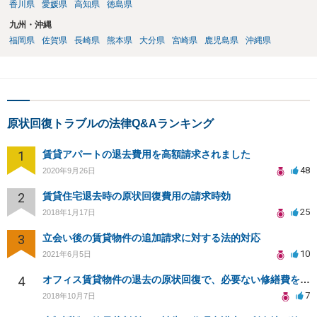
香川県
愛媛県
高知県
徳島県
九州・沖縄
福岡県
佐賀県
長崎県
熊本県
大分県
宮崎県
鹿児島県
沖縄県
原状回復トラブルの法律Q&Aランキング
1
賃貸アパートの退去費用を高額請求されました
48
2020年9月26日
2
賃貸住宅退去時の原状回復費用の請求時効
25
2018年1月17日
3
立会い後の賃貸物件の追加請求に対する法的対応
10
2021年6月5日
4
オフィス賃貸物件の退去の原状回復で、必要ない修繕費を請求されている
7
2018年10月7日