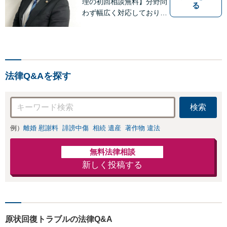
理の初回相談無料】分野問
る
わず幅広く対応しておりま
すので、お気軽にご相談く
ださい。安心してお任せい
ただけるよう、都度ご報
告・相談を行いながら丁寧
に進行することを心がけて
法律Q&Aを探す
対応しております。
検索
例）
離婚 慰謝料
誹謗中傷
相続 遺産
著作物 違法
無料法律相談
新しく投稿する
原状回復トラブルの法律Q&A