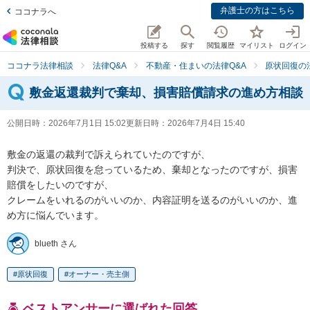
弁護士の方はこちら
ココナラへ
投稿する
探す
閲覧履歴
マイリスト
ログイン
ココナラ法律相談
法律Q&A
不動産・住まいの法律Q&A
原状回復の
敷金返還裁判で棄却、損害賠償請求の進め方相談
公開日時：
2026年7月1日 15:02
更新日時：
2026年7月4日 15:40
敷金の返還の裁判で訴えられていたのですが、

判決で、原状回復を怠っているため、棄却となったのですが、損害
賠償をしたいのですが、

クレームをいれるのがいいのか、内容証明を送るのがいいのか、進
め方に悩んでいます。
blueth さん
原状回復
オーナー・売主側
ベストアンサーに選ばれた回答