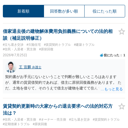
新着順
回答数が多い順
役にたった順
借家退去後の建物解体費用負担義務についての法的相
談（補足説明修正）
#立ち退き交渉
#欠陥住宅
#賃貸契約トラブル
#建築トラブル
#住民・入居者・買主側
#原状回復
2026年7月25日
役にたった
1
王 宣麟
弁護士
契約書がお手元にないということで判断が難しいところはあります
が、通常の賃貸借契約であれば、借主に原状回復義務があります。 た
だ、土地を借りて、そのうえで借主が建物を建てて住んでいたケース
とは異なり、地付き一戸建て住宅（貸主所有）自体を賃借していたの
であれば、建物を収去して土地を明渡す義務は原則生じないはずで
す。 その後、建物を平屋に立て替えた場合であっても、貸主の承諾を
賃貸契約更新時の大家からの退去要求への法的対応方
得ているのであれば、単純に費用を捻出した側に平屋の所有権が帰属
法は？
する、という話になるわけでもないように思います。 そのため、現
#住民・入居者・買主側
#オーナー・売主側
#立ち退き交渉
#賃貸契約トラブル
状、解体費用を負担することが明確な案件ではないため、まずは相手
#定期借家トラブル
#原状回復