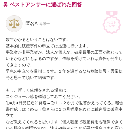
ベストアンサーに選ばれた回答
匿名A
弁護士
数年かかるということはないです。

基本的に破産事件の申立ては迅速に行います。

事業者か非事業者か、法人か個人か、破産費用の工面が終わって
いるかなどにもよるのですが、依頼を受けていれば責任が発生し
てきますので、

早急の申立てを目指します。１年を過ぎるなら危険信号・異常信
号と思って頂いて結構です。

もし、新しく依頼をされる場合は、

スケジュール感を確認してみてください。

①●月●日受任通知発送→②１～２か月で返答かえってくる。報告
書作成しはじめる→③さらに１カ月程度をめどに裁判所に破産申
立て

など教えてくれると思います（個人破産で破産費用も確保できて
いる場合の例示なので、法人や積み立てが必要な場合はまた変わ