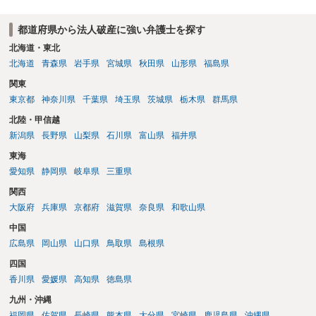
であるため悪意による不法行為債権と評価される可能性が高い） が考
えられると思います。 もちろん、仮に非免責債権に該当したとして
都道府県から法人破産に強い弁護士を探す
も、被害者との関係では、むしろ自己破産を申し立てるという「責任
の取り方」をする方が被害感情を逆なでしない場合もあるでしょう
北海道・東北
（逆に立腹されることもありますが、夜逃げするよりはマシでしょ
北海道
青森県
岩手県
宮城県
秋田県
山形県
福島県
う）。 いずれにせよ、弁護士へ相談すべき事案です。
関東
東京都
神奈川県
千葉県
埼玉県
茨城県
栃木県
群馬県
北陸・甲信越
新潟県
長野県
山梨県
石川県
富山県
福井県
東海
愛知県
静岡県
岐阜県
三重県
関西
大阪府
兵庫県
京都府
滋賀県
奈良県
和歌山県
中国
広島県
岡山県
山口県
鳥取県
島根県
四国
香川県
愛媛県
高知県
徳島県
九州・沖縄
福岡県
佐賀県
長崎県
熊本県
大分県
宮崎県
鹿児島県
沖縄県