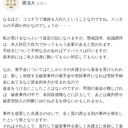
匿名A
弁護士
なるほど、ココナラで連絡を入れたということなのですね。メンタ
ルの不調か何かなのでしょうか・・・

私が受けるならという仮定の話になりますが、懲戒請求、紛議調停
は、本人対応で自力でやってもらう必要があると思われます。

手続きについて不明な点があればアドバイスは行いますが、

基本的にはご本人自身に動いてもらい対応してもらいます。

なお、着手金についてはたしかにその弁護士から返金を受けられれ
ば、新しく依頼する破産事件の着手金や管財事件になれば管財予納
金にあてるなど資金的余力が生まれるので

返金をうけるにこしたことはないのですが、早期の返金が難しけれ
ば、破産事件の中で、未回収債権などに計上して、あとは裁判所や
破産管財人の判断にゆだねざるを得ないかもしれません。

事件を放置した弁護士のせいで、全く質の異なる別の事件が発生し
たという形となりますが、

それはそれとして、並行して破産事件を新しく弁護士に依頼して進