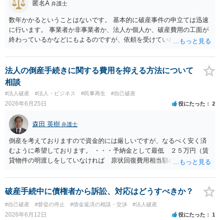
匿名A
弁護士
数年かかるということはないです。 基本的に破産事件の申立ては迅速
に行います。 事業者か非事業者か、法人か個人か、破産費用の工面が
終わっているかなどにもよるのですが、依頼を受けていれば責任が発
生してきますので、 早急の申立てを目指します。１年を過ぎるなら危
険信号・異常信号と思って頂いて結構です。 もし、新しく依頼をされ
る場合は、 スケジュール感を確認してみてください。 ①●月●日受任
法人の倒産手続きに関する費用を抑える方法について
通知発送→②１～２か月で返答かえってくる。報告書作成しはじめる
相談
→③さらに１カ月程度をめどに裁判所に破産申立て など教えてくれる
#法人破産
#法人・ビジネス
#民事再生
#自己破産
と思います（個人破産で破産費用も確保できている場合の例示なの
2026年6月25日
役にたった
2
で、法人や積み立てが必要な場合はまた変わります。）
森田 英樹
弁護士
倒産を考えておりますので資金的には厳しいですが、なるべく安く済
むように希望しております。 ・・・予納金として最低 ２５万円（賃
貸物件の明渡しをしていなければ 原状回復費用相当額の上乗せ） 弁
護士費用は個別契約・作業量によりますが 少なくとも３５万円前後
は必要でしょう。
破産手続中に債権者から訴訟、対応はどうすべきか？
#自己破産
#督促の停止
#借金返済の相談・交渉
#法人破産
2026年6月12日
役にたった
1