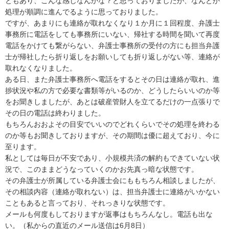
ともあり、こんな感じなんかな？と思っておりましたが、なんとか
処理が順調に進んでるように思っておりました。

ですが、あまりにも連絡が取れなくなり１か月に１回程度、弁護士
事務所に電話をしても事務所にいない、帰社する時間を聞いて再度
電話をかけても繋がらない、弁護士事務所の受付の方にも担当弁護
士が帰社したら折り返しをお願いしても折り返しがない等、連絡が
取れなくなりました。

ある日、また弁護士事務所へ電話をするとその日は連絡が取れ、進
捗状況や私の方で必要な書類等がいるのか、どうしたらいいのか等
をお聞きしましたが、あとは破産管財人を立てるだけの一点張りで
その日の電話は終わりました。

もちろんおおよその目安でいいのでどれくらいでその処理を終わる
のか等もお聞きしておりますが、その期間は優に超えており、今に
至ります。

私としては毎日が不安であり、小規模共済の解約もできていない状
況で、このままどうなっていくのかお先真っ暗な状態です。

その弁護士が所属している弁護士会にももちろん相談しましたが、
その相談内容（連絡が取れない）は、担当弁護士に連絡がいかない
こともあると言っており、それっきりな状態です。

メールも何度もしておりますが返事はもちろんなし。電話も出な
い。（私からの直近のメール送信は6月8日）
