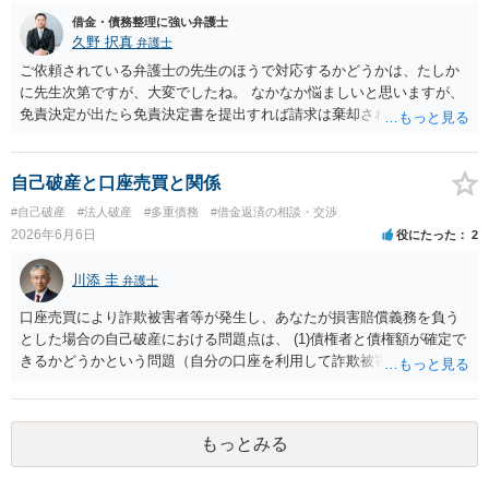
借金・債務整理に強い弁護士
久野 択真
弁護士
ご依頼されている弁護士の先生のほうで対応するかどうかは、たしか
に先生次第ですが、大変でしたね。 なかなか悩ましいと思いますが、
免責決定が出たら免責決定書を提出すれば請求は棄却されると思いま
すので、もう少しの辛抱だと思います。頑張ってください。
自己破産と口座売買と関係
#自己破産
#法人破産
#多重債務
#借金返済の相談・交渉
2026年6月6日
役にたった
2
川添 圭
弁護士
口座売買により詐欺被害者等が発生し、あなたが損害賠償義務を負う
とした場合の自己破産における問題点は、 (1)債権者と債権額が確定で
きるかどうかという問題（自分の口座を利用して詐欺被害等に遭った
人の氏名や住所の全部を正確に把握できない場合がある） (2)負債のう
ち詐欺被害金の占める割合が大きい場合には実態解明のため管財事件
に振り分けられる可能性があるのではないかという問題 (3)仮に債権者
もっとみる
が判明して破産・免責となっても口座売買に起因する損害賠償請求権
が非免責債権に該当するのではないかとという問題（口座売買は犯罪