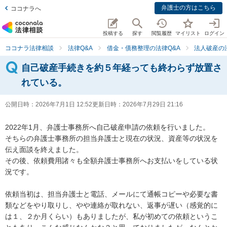
弁護士の方はこちら
ココナラへ
投稿する
探す
閲覧履歴
マイリスト
ログイン
ココナラ法律相談
法律Q&A
借金・債務整理の法律Q&A
法人破産の
自己破産手続きを約５年経っても終わらず放置さ
れている。
公開日時：
2026年7月1日 12:52
更新日時：
2026年7月29日 21:16
2022年1月、弁護士事務所へ自己破産申請の依頼を行いました。

そちらの弁護士事務所の担当弁護士と現在の状況、資産等の状況を
伝え面談を終えました。

その後、依頼費用諸々も全額弁護士事務所へお支払いをしている状
況です。

依頼当初は、担当弁護士と電話、メールにて通帳コピーや必要な書
類などをやり取りし、やや連絡が取れない、返事が遅い（感覚的に
は１、２か月くらい）もありましたが、私が初めての依頼というこ