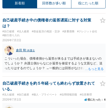
新着順
回答数が多い順
役にたった順
自己破産手続き中の債権者の返答遅延に対する対策
は？
#自己破産
#法人破産
#借金返済の相談・交渉
#多重債務
#クレジット会社
#銀行借り入れ
2026年7月2日
倉田 勲
弁護士
こういった場合、債権者側から返答が来るまでは手続きが進まないの
でしょうか？ 弁護士側からなにか返答を催促するような文面など、送
ったりはするのでしょうか？ →一般的には回答がなければ個別に問い
合わせをしたり、それでも不明であれば金額について申立人側が把握
している金額などを記載して申立します。 したがって、いつまでも先
延ばしにされるというわけではありません。 そのあたり、依頼してい
自己破産手続きを約５年経っても終わらず放置されて
る弁護士にご確認ください。
いる。
#法人破産
#自己破産
#個人・プライベート
#信用情報回復
#任意整理
2026年7月1日
役にたった
6