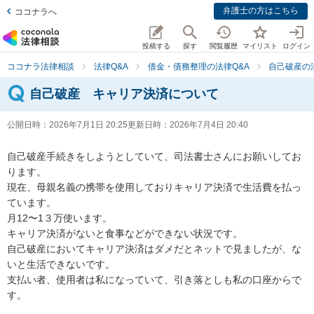
弁護士の方はこちら
ココナラへ
投稿する
探す
閲覧履歴
マイリスト
ログイン
ココナラ法律相談
法律Q&A
借金・債務整理の法律Q&A
自己破産の
自己破産 キャリア決済について
公開日時：
2026年7月1日 20:25
更新日時：
2026年7月4日 20:40
自己破産手続きをしようとしていて、司法書士さんにお願いしてお
ります。

現在、母親名義の携帯を使用しておりキャリア決済で生活費を払っ
ています。

月12〜1３万使います。

キャリア決済がないと食事などができない状況です。

自己破産においてキャリア決済はダメだとネットで見ましたが、な
いと生活できないです。

支払い者、使用者は私になっていて、引き落としも私の口座からで
す。
