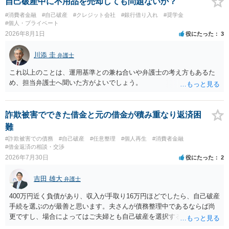
自己破産中に不用品を売却しても問題ないか？
#消費者金融
#自己破産
#クレジット会社
#銀行借り入れ
#奨学金
#個人・プライベート
2026年8月1日
役にたった
3
川添 圭
弁護士
これ以上のことは、運用基準との兼ね合いや弁護士の考え方もあるた
め、担当弁護士へ聞いた方がよいでしょう。
詐欺被害でできた借金と元の借金が積み重なり返済困
難
#詐欺被害での債務
#自己破産
#任意整理
#個人再生
#消費者金融
#借金返済の相談・交渉
2026年7月30日
役にたった
2
吉田 雄大
弁護士
400万円近く負債があり、収入が手取り16万円ほどでしたら、自己破産
手続を選ぶのが最善と思います。夫さんが債務整理中であるならば尚
更ですし、場合によってはご夫婦とも自己破産を選択する方法もある
と思います。