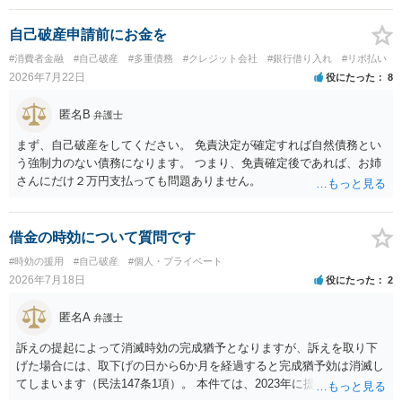
自己破産申請前にお金を
#消費者金融
#自己破産
#多重債務
#クレジット会社
#銀行借り入れ
#リボ払い
2026年7月22日
役にたった
8
匿名B
弁護士
まず、自己破産をしてください。 免責決定が確定すれば自然債務とい
う強制力のない債務になります。 つまり、免責確定後であれば、お姉
さんにだけ２万円支払っても問題ありません。
借金の時効について質問です
#時効の援用
#自己破産
#個人・プライベート
2026年7月18日
役にたった
2
匿名A
弁護士
訴えの提起によって消滅時効の完成猶予となりますが、訴えを取り下
げた場合には、取下げの日から6か月を経過すると完成猶予効は消滅し
てしまいます（民法147条1項）。 本件ては、2023年に提訴された債権
者については時効の更新はなされておらず、2026年5月に提訴された債