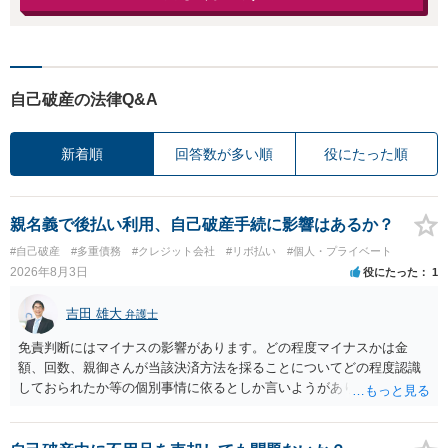
自己破産の法律Q&A
新着順
回答数が多い順
役にたった順
親名義で後払い利用、自己破産手続に影響はあるか？
#自己破産
#多重債務
#クレジット会社
#リボ払い
#個人・プライベート
2026年8月3日
役にたった
1
吉田 雄大
弁護士
免責判断にはマイナスの影響があります。どの程度マイナスかは金
額、回数、親御さんが当該決済方法を採ることについてどの程度認識
しておられたか等の個別事情に依るとしか言いようがありません。 と
もあれ、依頼しておられる弁護士さんに直ちに具体的状況をお伝えに
なって相談し、善後策を考えることをお勧めします。