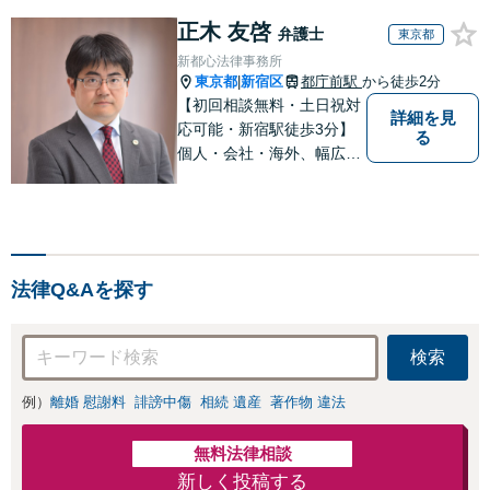
正木 友啓
弁護士
東京都
新都心法律事務所
東京都
新宿区
都庁前駅
から徒歩2分
|
【初回相談無料・土日祝対
詳細を見
応可能・新宿駅徒歩3分】
る
個人・会社・海外、幅広い
経験をもとに迅速・丁寧に
皆様のお手伝いをいたしま
す
法律Q&Aを探す
検索
例）
離婚 慰謝料
誹謗中傷
相続 遺産
著作物 違法
無料法律相談
新しく投稿する