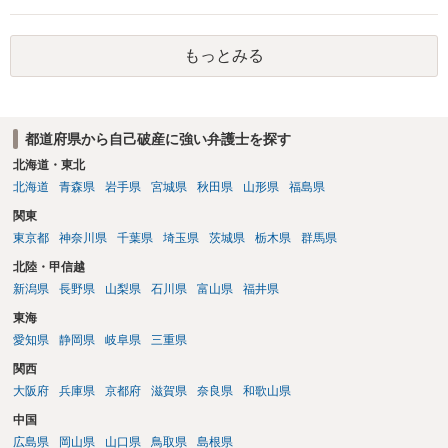
権者については取下げ日から6か月以内に再提訴しなければやはり時効
は更新しないことになります。ただし、消滅時効の起算点は、不払い
もっとみる
日ではなく期限の利益喪失日（通常は所定の分割の支払期日から1～2
か月程度経過しても支払いがなければ一括返済可能という契約になっ
ている）ですので、時効期間の経過が2027年1月であるとは限りません
（3月や4月といった可能性がある）。
都道府県から自己破産に強い弁護士を探す
北海道・東北
北海道
青森県
岩手県
宮城県
秋田県
山形県
福島県
関東
東京都
神奈川県
千葉県
埼玉県
茨城県
栃木県
群馬県
北陸・甲信越
新潟県
長野県
山梨県
石川県
富山県
福井県
東海
愛知県
静岡県
岐阜県
三重県
関西
大阪府
兵庫県
京都府
滋賀県
奈良県
和歌山県
中国
広島県
岡山県
山口県
鳥取県
島根県