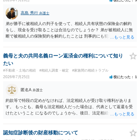
高島 秀行
弁護士
弟が勝手に被相続人の判子を使って、相続人共有状態の保険金の解約
をし、現金を受け取ることは合法なのでしょうか？ 弟が被相続人に無
断で被相続人の保険契約を解約したことは 刑事的にも犯罪となる可能
性があり、民事的には無効だと思います。 保険会社で解約の際に提出
された書類のコピーを取得して、弁護士に面談で詳しい事情を話して
相談 されたら良いと思います。
義母と夫の共同名義ローン返済金の権利について知り
たい
#不動産・土地の相続
#相続人調査・確定
#家族間の相続トラブル
2026年7月25日
役にたった
1
匿名A
弁護士
約款等で特段の定めがなければ、法定相続人が受け取り権利がありま
す。 もっとも、義母も法定相続人だった場合は、代表として返還を受
けたということ になるのでしょうから、後日、法定相続分に基づいて
精算を求めることは可能と思います。
認知症診断後の財産移動について