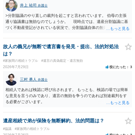
井上 祐司
弁護士
>分割協議のやり直しの裁判を起こすと言われています。 伯母の主張
通り協議書は無効なのでしょうか。 現時点では、遺産分割協議に基
づく不動産登記がされている状況で、分割協議自体の無効を裁判所が
認めたわけではないので、分割協議の効力に影響はありません。 先
方の訴訟の主張及び立証次第ですが、 ・御祖母様の認知能力に関する
医師の意見書、筆跡鑑定 が提出されればその効力が否定される可能性
故人の義兄が無断で遺言書を発見・提出、法的対処法
はありますが、 ・伯母様自身が分割協議に加わっていること ・御祖母
は？
様の意に反する遺産分割協議を行う実益が誰にあったかの立証が困難
#家族間の相続トラブル
#遺言の真偽鑑定・遺言無効
であること からすると、実際に遺産分割協議の効力が否定される可能
2026年7月29日
役にたった
3
性はそれほど高くない（立証のハードルは非常に高い）ということが
言えると思います。
三村 勇人
弁護士
相続人であれば検認に呼び出されます。 もっとも、検認の場では簡単
な意見を言うのみであり、遺言の無効を争うのであれば別途裁判をす
る必要がございます。
遺産相続で弟が保険を無断解約、法的問題は？
#協議
#家族間の相続トラブル
2026年7月26日
役にたった
3