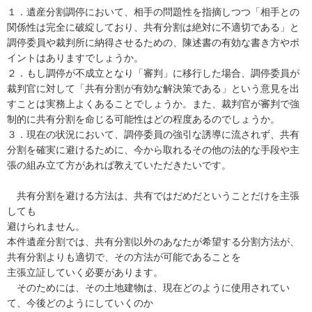
１．遺産分割調停において、相手の問題性を指摘しつつ「相手との
関係性は完全に破綻しており、共有分割は絶対に不適切である」と
調停委員や裁判所に納得させるための、陳述書の有効な書き方やポ
イントはありますでしょうか。

２．もし調停が不成立となり「審判」に移行した場合、調停委員が
裁判官に対して「共有分割が有効な解決策である」という意見を出
すことは実務上よくあることでしょうか。また、裁判官が審判で強
制的に共有分割を命じる可能性はどの程度あるのでしょうか。

３．現在の状況において、調停委員の強引な誘導に流されず、共有
分割を確実に避けるために、今から取れるその他の法的な手段や主
張の組み立て方があれば教えていただきたいです。

　共有分割を避ける方法は、共有ではだめだということだけを主張
しても

避けられません。

本件遺産分割では、共有分割以外のあなたが希望する分割方法が、

共有分割よりも適切で、その方法が可能であることを

主張立証していく必要があります。

　そのためには、その土地建物は、現在どのように使用されてい
て、今後どのようにしていくのか
