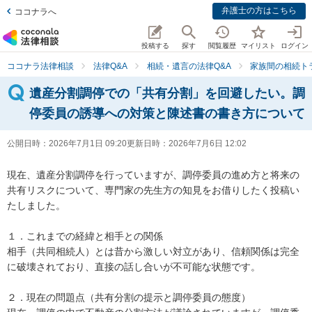
弁護士の方はこちら
ココナラへ
投稿する
探す
閲覧履歴
マイリスト
ログイン
ココナラ法律相談
法律Q&A
相続・遺言の法律Q&A
家族間の相続ト
遺産分割調停での「共有分割」を回避したい。調
停委員の誘導への対策と陳述書の書き方について
公開日時：
2026年7月1日 09:20
更新日時：
2026年7月6日 12:02
現在、遺産分割調停を行っていますが、調停委員の進め方と将来の
共有リスクについて、専門家の先生方の知見をお借りしたく投稿い
たしました。

１．これまでの経緯と相手との関係

相手（共同相続人）とは昔から激しい対立があり、信頼関係は完全
に破壊されており、直接の話し合いが不可能な状態です。

２．現在の問題点（共有分割の提示と調停委員の態度）
