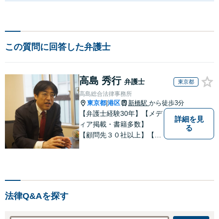
この質問に回答した弁護士
高島 秀行
弁護士
東京都
高島総合法律事務所
東京都
港区
新橋駅
から徒歩3分
|
【弁護士経験30年】【メデ
詳細を見
ィア掲載・書籍多数】
る
【顧問先３０社以上】【相
続・遺言関連書籍出版】
【年間相続案件20件以上】
ベテラン弁護士と若手の優
秀な弁護士で多様なニーズ
にお応えします。相続・遺
法律Q&Aを探す
産分割、遺留分問題でお困
りの方は是非一度ご相談く