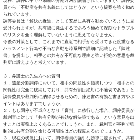
現在、調停の中で不動産の分割方法が議論されていますが、調停委
員から「不動産を共有名義にしてはどうか」という提案を強く勧め
られています。

調停委員は「解決の近道」として安易に共有を勧めているように見
受けられますが、共有後に発生するであろう極めて深刻なトラブル
のリスクを全く理解していないように思えてなりません。

今後の対策として、これまでに直近で相手から受けてきた度重なる
ハラスメント行為や不当な言動を時系列で詳細に記載した「陳述
書」を提出し、相手との共有が不可能な理由と強い拒絶の意思を裁
判所に訴えようと考えています。

３．弁護士の先生方への質問

１．遺産分割調停において、相手の問題性を指摘しつつ「相手との
関係性は完全に破綻しており、共有分割は絶対に不適切である」と
調停委員や裁判所に納得させるための、陳述書の有効な書き方やポ
イントはありますでしょうか。

２．もし調停が不成立となり「審判」に移行した場合、調停委員が
裁判官に対して「共有分割が有効な解決策である」という意見を出
すことは実務上よくあることでしょうか。また、裁判官が審判で強
制的に共有分割を命じる可能性はどの程度あるのでしょうか。

３．現在の状況において、調停委員の強引な誘導に流されず、共有