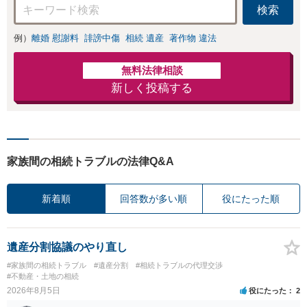
ださい！
検索
例）
離婚 慰謝料
誹謗中傷
相続 遺産
著作物 違法
無料法律相談
新しく投稿する
家族間の相続トラブルの法律Q&A
新着順
回答数が多い順
役にたった順
遺産分割協議のやり直し
#家族間の相続トラブル
#遺産分割
#相続トラブルの代理交渉
#不動産・土地の相続
2026年8月5日
役にたった
2