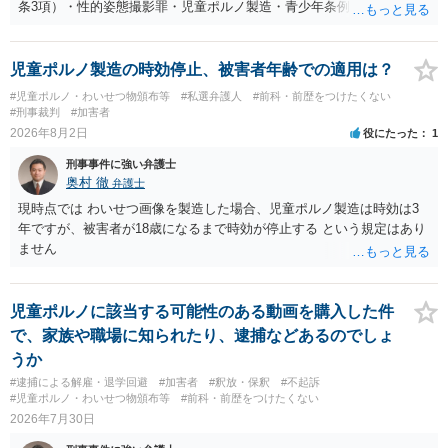
条3項）・性的姿態撮影罪・児童ポルノ製造・青少年条例違反（わいせ
つ行為 児童ポルノ要求）などが検討されます。 重い罪もあるの
で、警察にバレれば、それなりの捜査を受けるでしょう。
児童ポルノ製造の時効停止、被害者年齢での適用は？
#児童ポルノ・わいせつ物頒布等
#私選弁護人
#前科・前歴をつけたくない
#刑事裁判
#加害者
2026年8月2日
役にたった
1
刑事事件に強い弁護士
奥村 徹
弁護士
現時点では わいせつ画像を製造した場合、児童ポルノ製造は時効は3
年ですが、被害者が18歳になるまで時効が停止する という規定はあり
ません
児童ポルノに該当する可能性のある動画を購入した件
で、家族や職場に知られたり、逮捕などあるのでしょ
うか
#逮捕による解雇・退学回避
#加害者
#釈放・保釈
#不起訴
#児童ポルノ・わいせつ物頒布等
#前科・前歴をつけたくない
2026年7月30日