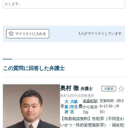
たします。
1人が
マイリストしています
マイリストに入れる
この質問に回答した弁護士
奥村 徹
弁護士
大阪府
奥村＆田中法律事務所
南森町駅
営業時間：09:3
大
大阪
0~17:30（平
阪
市北
から徒歩
|
府
区
日）
7分
【簡易相談無料】性犯罪（不同意わ
いせつ・性的姿態撮影罪）・福祉犯