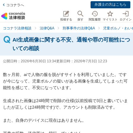
弁護士の方はこちら
ココナラへ
投稿する
探す
閲覧履歴
マイリスト
ログイン
ココナラ法律相談
法律Q&A
刑事事件の法律Q&A
児童ポルノ・わい
AI生成画像に関する不安、通報や罪の可能性につ
いての相談
公開日時：
2026年6月30日 13:34
更新日時：
2026年7月3日 12:23
数ヶ月前、aiで人物の服を脱がすサイトを利用していました。です
が今になって、児童ポルノの疑いがある画像を生成してしまった可
能性を感じて、不安になっています。

生成された画像は24時間で削除の仕様(以前投稿で3日と書いていま
したが正しくは24時間です)で、アカウントも削除済みです。

また、自身のデバイスに現在はありません。
