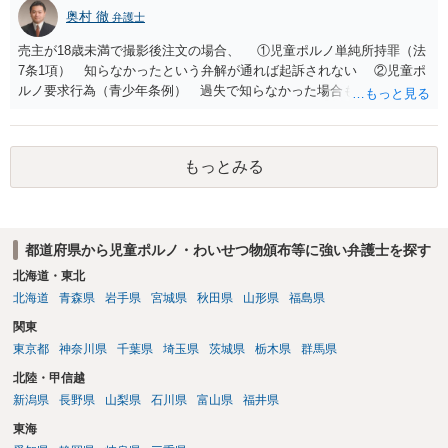
奥村 徹
弁護士
売主が18歳未満で撮影後注文の場合、 ①児童ポルノ単純所持罪（法
7条1項） 知らなかったという弁解が通れば起訴されない ②児童ポ
ルノ要求行為（青少年条例） 過失で知らなかった場合も処罰される
地域がある の罪名が検討されます。 警察にバレれば捜索差押を受け
ることになります。 対応としては、福祉犯罪に詳しい弁護士に相談
した上で 相手方の地域も知らない・年齢も知らなかったという弁
もっとみる
解 もう消したので持ってない という弁解を用意して、警察相談を
検討してください。
都道府県から児童ポルノ・わいせつ物頒布等に強い弁護士を探す
北海道・東北
北海道
青森県
岩手県
宮城県
秋田県
山形県
福島県
関東
東京都
神奈川県
千葉県
埼玉県
茨城県
栃木県
群馬県
北陸・甲信越
新潟県
長野県
山梨県
石川県
富山県
福井県
東海