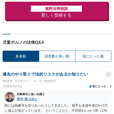
無料法律相談
新しく投稿する
児童ポルノの法律Q&A
新着順
回答数が多い順
役にたった順
過去のやり取りで法的リスクがあるか知りたい
#加害者
#児童ポルノ・わいせつ物頒布等
2026年8月5日
役にたった
2
刑事事件に強い弁護士
奥村 徹
弁護士
時には画像等を送りあったりしてきました。 相手も未成年者(15〜17)
と成人が混ざっています。 ということだと、不同意わいせつ罪（176