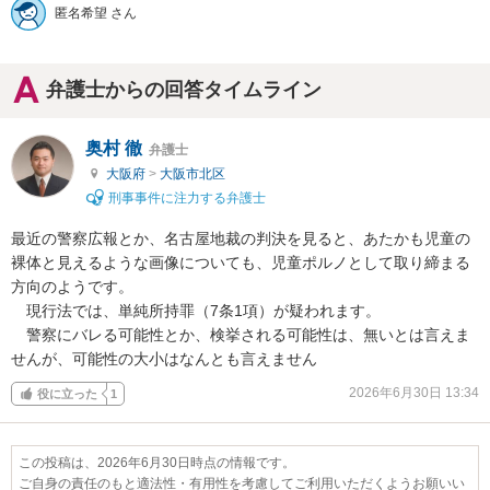
匿名希望 さん
弁護士からの回答タイムライン
奥村 徹
弁護士
大阪府
>
大阪市北区
刑事事件に注力する弁護士
最近の警察広報とか、名古屋地裁の判決を見ると、あたかも児童の
裸体と見えるような画像についても、児童ポルノとして取り締まる
方向のようです。

　現行法では、単純所持罪（7条1項）が疑われます。

　警察にバレる可能性とか、検挙される可能性は、無いとは言えま
せんが、可能性の大小はなんとも言えません
2026年6月30日 13:34
役に立った
1
この投稿は、2026年6月30日時点の情報です。
ご自身の責任のもと適法性・有用性を考慮してご利用いただくようお願いい