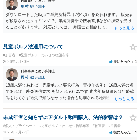
刑事事件に強い弁護士
奥村 徹
弁護士
ダウンロードした時点で単純所持罪（7条1項）を疑われます。 販売者
が検挙されたタイミングで、単純所持罪で捜索差押などの捜査を受け
ることがあります。 対応としては、 弁護士と相談して、 児童ポルノ
と知らなかったという弁解を厚くした書面を作成してもらい 警察に相
談しておく などが考えられます。
児童ポルノ法適用について
#加害者
#児童ポルノ・わいせつ物頒布等
2026年7月30日
役にたった
1
刑事事件に強い弁護士
奥村 徹
弁護士
18歳未満であれば、児童ポルノ要求行為（青少年条例） 16歳未満の者
であれば、映像送信要求 を疑われる行為です 青少年条例違反は年齢確
認を尽くさず過失で知らなかった場合も処罰される地域があるので、
注意して下さい
未成年者と知らずにアダルト動画購入、法的影響は？
#個人・プライベート
#児童ポルノ・わいせつ物頒布等
#被害者
#加害者
2026年7月27日
役にたった
1