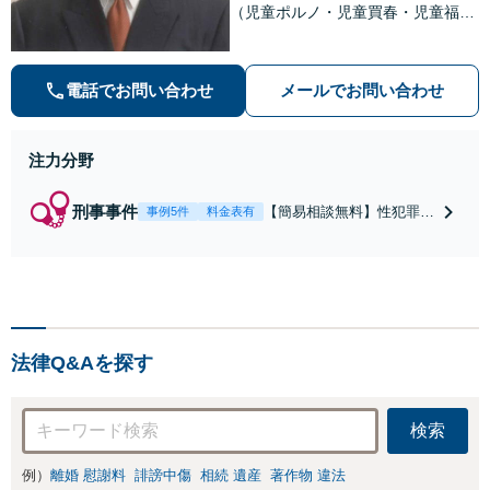
（児童ポルノ・児童買春・児童福祉
法・青少年条例）・ネット犯罪（名
誉毀損・わいせつ物・不正アクセス
等）に非常に詳しい弁護士です
電話でお問い合わせ
メールでお問い合わせ
注力分野
刑事事件
【簡易相談無料】性犯罪
事例5件
料金表有
（不同意性交・不同意わい
せつ）・福祉犯（児童ポル
ノ・児童買春・児童福祉
法・青少年条例）・ネット
犯罪（名誉毀損・わいせつ
物・不正アクセス・リベン
法律Q&Aを探す
ジポルノ罪等）に非常に詳
しい弁護士です
検索
例）
離婚 慰謝料
誹謗中傷
相続 遺産
著作物 違法