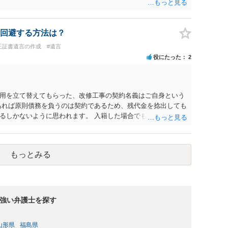
回避する方法は？
正証書遺言の作成
#遺言
役にたった
2
用を立て替えてもらった、改修工事の契約名義はご自身という
あれば原則債務を負うのは契約であるため、残代金を捻出しても
るしかないように思われます。 入籍した場合でも、原則契約者
がありません。 なかなか対応に難しい案件であり、公開の場で
われますので、資料等を持参のうえ個別に弁護士に相談される
もっとみる
強い弁護士を探す
山形県
福島県