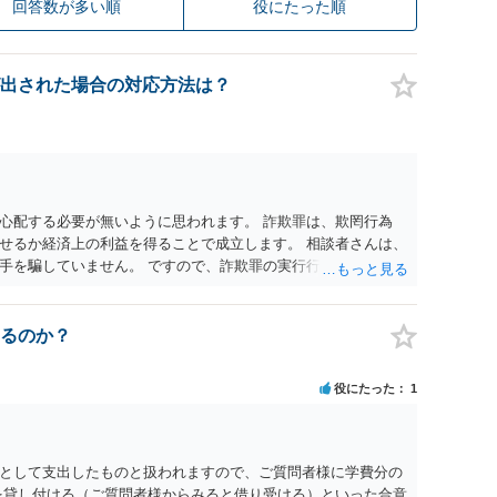
回答数が多い順
役にたった順
出された場合の対応方法は？
心配する必要が無いように思われます。 詐欺罪は、欺罔行為
せるか経済上の利益を得ることで成立します。 相談者さんは、
手を騙していません。 ですので、詐欺罪の実行行為性が無く罪
手が真実を話せば警察も取り合わないと思いますが、虚偽の内容
ん。 ただし、捜査において、真実を説明すれば、「ちゃんと返
われます。 また、返せるお金が無いのであれば、返せないのは
るのか？
ことを相手に告げていくのみでしょう。 以上、ご参考まで。
役にたった
1
として支出したものと扱われますので、ご質問者様に学費分の
を貸し付ける（ご質問者様からみると借り受ける）といった合意