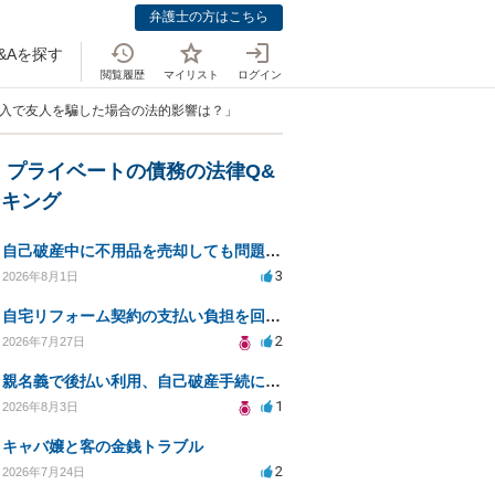
弁護士の方はこちら
&Aを探す
閲覧履歴
マイリスト
ログイン
借入で友人を騙した場合の法的影響は？」
・プライベートの債務の法律Q&
ンキング
自己破産中に不用品を売却しても問題ないか？
3
2026年8月1日
自宅リフォーム契約の支払い負担を回避する方法は？
2
2026年7月27日
親名義で後払い利用、自己破産手続に影響はあるか？
1
2026年8月3日
キャバ嬢と客の金銭トラブル
2
2026年7月24日