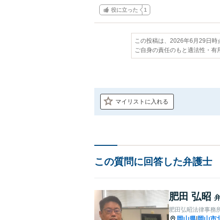
役に立った
1
この投稿は、2026年6月29日
ご自身の責任のもと適法性・有
マイリストに入れる
この質問に回答した弁護士
肥田 弘昭
肥田弘昭法律事務
岡山県
岡山市
|