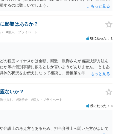
張するのは難しいでしょう。
に影響はあるか？
い
#個人・プライベート
役にたった
1
どの程度マイナスかは金額、回数、親御さんが当該決済方法を
たか等の個別事情に依るとしか言いようがありません。 ともあ
具体的状況をお伝えになって相談し、善後策を考えることをお
題ないか？
行借り入れ
#奨学金
#個人・プライベート
役にたった
3
や弁護士の考え方もあるため、担当弁護士へ聞いた方がよいで