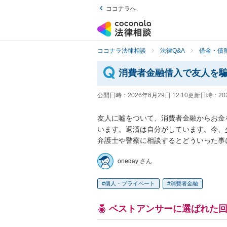
ココナラへ
ココナラ法律相談
法律Q&A
借金・債
消費者金融借入で友人を
公開日時：
2026年6月29日 12:10
更新日時：
20
友人に嘘をついて、消費者金融からお金
います。返済は自分がしています。今、
弁護士や警察に相談するとどういった事
oneday さん
個人・プライベート
消費者金融
ベストアンサーに選ばれた