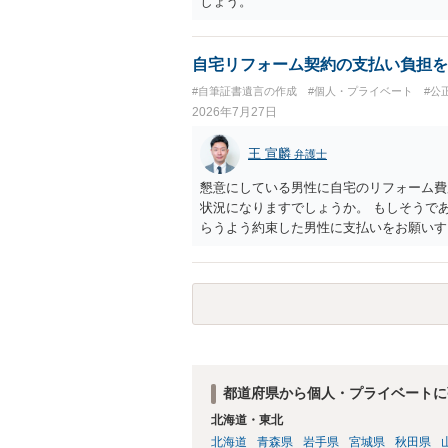
しょう。
自宅リフォーム契約の支払い負担を
#自筆証書遺言の作成
#個人・プライベート
#公
2026年7月27日
王 宣麟
弁護士
懇意にしている男性に自宅のリフォーム費
状況になりますでしょうか。 もしそうで
らうよう約束した男性に支払いをお願いす
が単独で全ての債務を負うことには変わり
アドバイスを行うのも限界があるように思
ことをお勧めします。
都道府県から個人・プライベートに
北海道・東北
北海道
青森県
岩手県
宮城県
秋田県