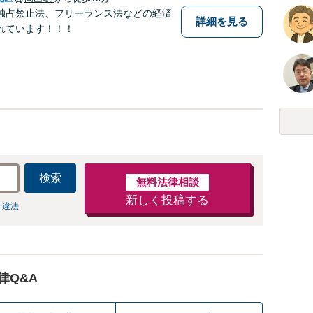
独占禁止法、フリーランス法などの経済
詳細を見る
れています！！！
検索
無料法律相談
新しく投稿する
 違法
律Q&A