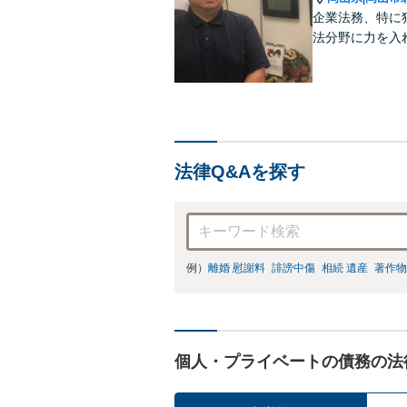
企業法務、特に
法分野に力を入
法律Q&Aを探す
例）
離婚 慰謝料
誹謗中傷
相続 遺産
著作物
個人・プライベートの債務の法