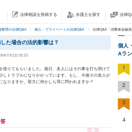
法律相談を投稿する
弁護士を探す
法律Q
務整理の法律Q&A
個人・プライベートの法律Q&A
法律Q&A「消費者金融
騙した場合の法的影響は？
個人
Aラ
26年7月2日 05:53
1
を借りてもらいました。後日、友人にはその事を打ち明けて
少しトラブルになりかかっています。もし、今後その友人が
になりますか。双方に何かしら罪に問われますか？
2
3
4
回答