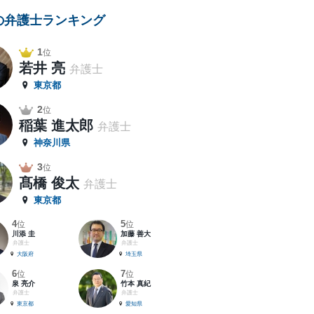
の弁護士ランキング
1
位
若井 亮
弁護士
東京都
2
位
稲葉 進太郎
弁護士
神奈川県
3
位
髙橋 俊太
弁護士
東京都
4
5
位
位
川添 圭
加藤 善大
弁護士
弁護士
大阪府
埼玉県
6
7
位
位
泉 亮介
竹本 真紀
弁護士
弁護士
東京都
愛知県