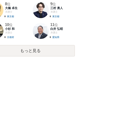
8
9
位
位
大橋 卓生
三村 勇人
弁護士
弁護士
東京都
東京都
10
11
位
位
小杉 和
白井 弘昭
弁護士
弁護士
京都府
愛知県
もっと見る