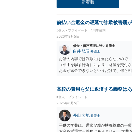
新着順
前払い金返金の遅延で詐欺被害届が
#個人・プライベート
#刑事裁判
2026年8月5日
借金・債務整理に強い弁護士
白井 弘昭
弁護士
お話の内容では詐欺には当たらないので、
（相手を騙す行為）により、財産を交付さ
お金が返金できないというだけで、何ら相
に問うことはできません。 おそらく、相
を述べた場合は、捜査はあるかもしれませ
しなさいよ」程度の注意で済むことだと思
高校の費用を父に返済する義務はあ
致し方ありません。真摯に分割して支払う
#個人・プライベート
2026年8月5日
外山 大地
弁護士
子供の学費は、通常父親が扶養義務の一環
お金を返還する義務はありません。 学費