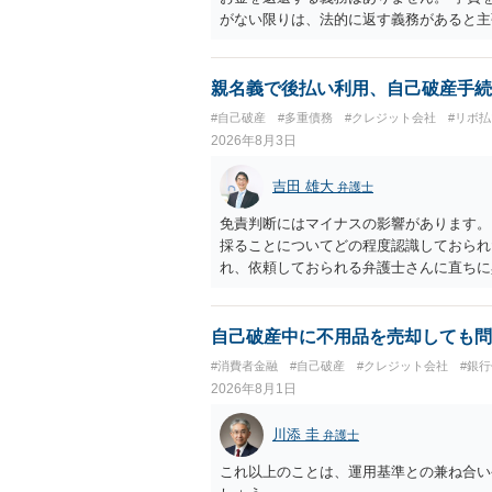
がない限りは、法的に返す義務があると主
親名義で後払い利用、自己破産手続
#自己破産
#多重債務
#クレジット会社
#リボ払
2026年8月3日
吉田 雄大
弁護士
免責判断にはマイナスの影響があります。
採ることについてどの程度認識しておられ
れ、依頼しておられる弁護士さんに直ちに
勧めします。
自己破産中に不用品を売却しても問
#消費者金融
#自己破産
#クレジット会社
#銀
2026年8月1日
川添 圭
弁護士
これ以上のことは、運用基準との兼ね合い