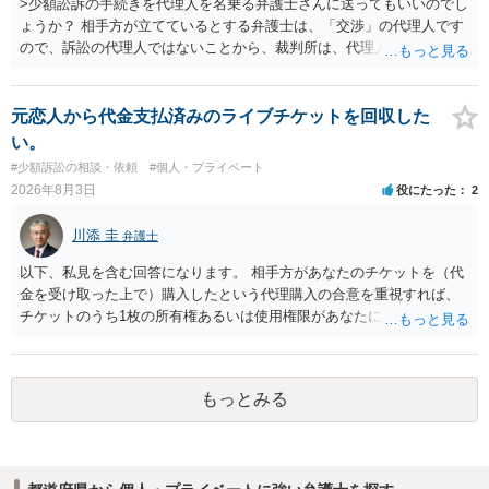
>少額訟訴の手続きを代理人を名乗る弁護士さんに送ってもいいのでし
せることなく、誠意をもって速やかに返金手続を履行されるよう、強
ょうか？ 相手方が立てているとする弁護士は、「交渉」の代理人です
く求めます。 以上
ので、訴訟の代理人ではないことから、裁判所は、代理人宛ての訴状
を受け取ることは無いと思われます。 なお、交渉段階で代理人が就い
ている場合は、相手方（被告）の住所で訴状を作成提出し、裁判所に
代理人が就いていたことを知らせると（訴状の記載内容から明らかな
元恋人から代金支払済みのライブチケットを回収した
場合も）、裁判所が当該代理人弁護士に事前連絡し、引き続き訴訟も
い。
受任するかを聞いたうえで、受任の意志が明らかになったところで、
#少額訴訟の相談・依頼
#個人・プライベート
直接被告に送達するのではなく、代理人に訴状の受領を促すこともあ
2026年8月3日
役にたった
2
ります。 ラインのやり取りでしか証拠がないと、実際の本人性が明ら
かではありません。もちろん弁護士（２０万円の請求で代理人弁護士
川添 圭
弁護士
に委任するかも疑わしいのですが）も住所は明らかにしないでしょ
う。 何か本人を示す事実（振込先などの情報）から、相手の住所等の
以下、私見を含む回答になります。 相手方があなたのチケットを（代
情報を割り出していくしかないように思えます。 以上、ご参考まで。
金を受け取った上で）購入したという代理購入の合意を重視すれば、
チケットのうち1枚の所有権あるいは使用権限があなたにあり、チケッ
トの引渡しを求める権利があるという主張が認められやすいといえま
す。 一方、このチケット購入には「相手方と一緒に行く」という合意
も付随していたことを無視することができません。こちらを重視すれ
もっとみる
ば、交際を終了させたことにより「一緒に行く」という結果の実現に
重大な障害が発生しており、当然にチケットを引き渡すべきといえる
かは微妙であり、むしろ返金すべきとするのが当事者の合理的意思に
合致するのではないか、という判断に傾くことになると思います。 例