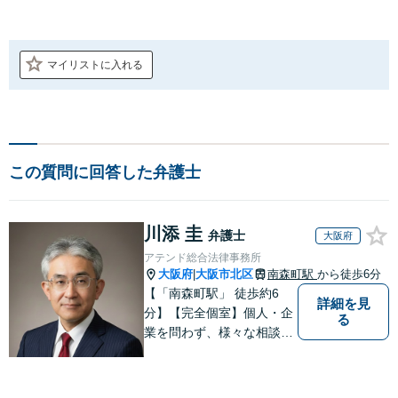
マイリストに入れる
この質問に回答した弁護士
川添 圭
弁護士
大阪府
アテンド総合法律事務所
大阪府
大阪市北区
南森町駅
から徒歩6分
|
【「南森町駅」 徒歩約6
詳細を見
分】【完全個室】個人・企
る
業を問わず、様々な相談を
受け付けております。解決
へ向けて、適切なアドバイ
スをさせていただきます。