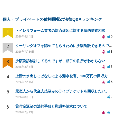
個人・プライベートの債権回収の法律Q&Aランキング
1
トイレリフォーム業者の対応遅延に対する法的措置相談
6
2026年8月4日
2
クーリングオフを認めてもらうために少額訴訟できるのでしょうか。
3
2026年7月30日
3
少額訟訴検討してるのですが、相手の住所がわからない
3
2026年8月3日
4
上階の水出しっぱなしによる漏水被害、130万円の回収方法を相談したい
5
2026年7月16日
5
元恋人から代金支払済みのライブチケットを回収したい。
2
2026年8月3日
6
貸付金返済の法的手段と慰謝料請求について
3
2026年7月13日