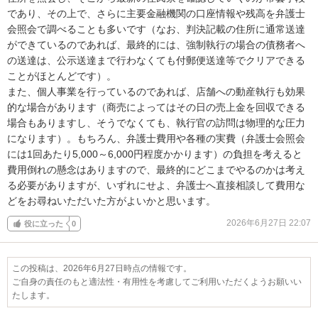
であり、その上で、さらに主要金融機関の口座情報や残高を弁護士
会照会で調べることも多いです（なお、判決記載の住所に通常送達
ができているのであれば、最終的には、強制執行の場合の債務者へ
の送達は、公示送達まで行わなくても付郵便送達等でクリアできる
ことがほとんどです）。

また、個人事業を行っているのであれば、店舗への動産執行も効果
的な場合があります（商売によってはその日の売上金を回収できる
場合もありますし、そうでなくても、執行官の訪問は物理的な圧力
になります）。もちろん、弁護士費用や各種の実費（弁護士会照会
には1回あたり5,000～6,000円程度かかります）の負担を考えると
費用倒れの懸念はありますので、最終的にどこまでやるのかは考え
る必要がありますが、いずれにせよ、弁護士へ直接相談して費用な
どをお尋ねいただいた方がよいかと思います。
2026年6月27日 22:07
役に立った
0
この投稿は、2026年6月27日時点の情報です。
ご自身の責任のもと適法性・有用性を考慮してご利用いただくようお願いい
たします。