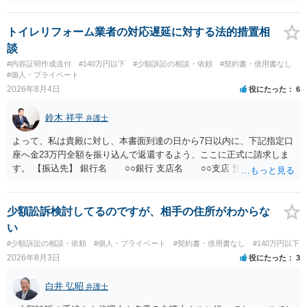
る可能性があります。 ・未払い金を回収するためにどのような法的手
段が取れるのか ⇒契約に基づく履行請求として３０万円を請求するこ
とが考えられますが、 パパ活の契約は、売春防止法に抵触する契約
トイレリフォーム業者の対応遅延に対する法的措置相
であるため、公序良俗に反する契約として 民法上無効（民法９０
談
条）となるため、相手方に請求できない可能性が高いです。 ・相手の
#内容証明作成送付
#140万円以下
#少額訴訟の相談・依頼
#契約書・借用書なし
氏名や住所が分からない状態でも対応可能なのか ⇒訴訟等の裁判上の
#個人・プライベート
手続を利用する場合には、原則として相手方の住所・氏名を把握して
2026年8月4日
役にたった
6
いる必要があります。
鈴木 祥平
弁護士
よって、私は貴殿に対し、本書面到達の日から7日以内に、下記指定口
座へ金23万円全額を振り込んで返還するよう、ここに正式に請求しま
す。 【振込先】 銀行名 ○○銀行 支店名 ○○支店 預金種別 普通
口座番号 ○○○○○○○ 口座名義 ○○○○ 万一、上記期限までに返金がな
されない場合には、貴殿には任意に返金する意思がないものと判断
し、やむを得ず、返還金23万円及びこれに対する遅延損害金の支払い
少額訟訴検討してるのですが、相手の住所がわからな
を求める民事訴訟、支払督促その他必要な法的手続を直ちに講じま
い
す。 その際には、訴訟に要する費用その他法令上認められる金員につ
#少額訴訟の相談・依頼
#個人・プライベート
#契約書・借用書なし
#140万円以下
いても併せて請求する予定ですので、あらかじめ申し添えます。 本件
2026年8月3日
役にたった
3
は、貴殿自らが契約を解約したことによって生じた返還義務の履行を
求めるものにすぎません。貴殿の仕入先との取引関係や返金時期など
白井 弘昭
弁護士
の内部事情は、私に対する返還義務の発生や履行時期には何ら影響を
及ぼすものではありません。 これ以上、本件の解決を不必要に遅延さ