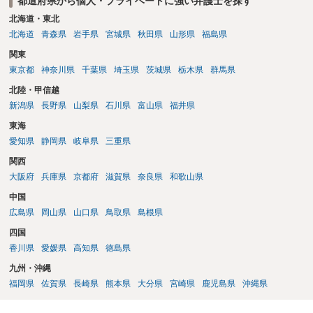
都道府県から個人・プライベートに強い弁護士を探す
えば、当該チケットが座席指定である場合、交際を解消した2人が当日
隣り合わせになることは避けたいという心理が働くことも無理からぬ
北海道・東北
ところです。一方、チケットがエリア指定のアリーナ席であれば隣り
北海道
青森県
岩手県
宮城県
秋田県
山形県
福島県
合わせにならずに済むかもしれませんし、そのチケットが入手困難で
関東
あったり特別席であったりすれば、判断は変わってくるかもしれませ
東京都
神奈川県
千葉県
埼玉県
茨城県
栃木県
群馬県
ん。当該チケットがチケット転売防止法に規定する特定興行入場券に
該当し、券面上使用者が指定されている場合には、チケット引渡し以
北陸・甲信越
外に選択肢がない場合もあるでしょう。 このように、本件の紛争は、
新潟県
長野県
山梨県
石川県
富山県
福井県
法的には「当事者の合理的意思」がどこにあるのかを追求した解決が
東海
必要になると思われます。なかなか難しい問題なので、弁護士によっ
ても回答は異なるかもしれません。
愛知県
静岡県
岐阜県
三重県
関西
大阪府
兵庫県
京都府
滋賀県
奈良県
和歌山県
中国
広島県
岡山県
山口県
鳥取県
島根県
四国
香川県
愛媛県
高知県
徳島県
九州・沖縄
福岡県
佐賀県
長崎県
熊本県
大分県
宮崎県
鹿児島県
沖縄県