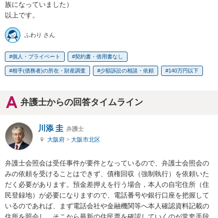
族になっていました）

以上です。
ふわり さん
個人・プライベート
契約書・借用書なし
相手(債務者)の所在・財産調査
少額訴訟の相談・依頼
140万円以下
弁護士からの回答タイムライン
川添 圭
弁護士
大阪府
>
大阪市北区
弁護士会照会は受任事件が要件となっているので、弁護士会照会の
みの依頼を受けることはできず、債権回収（強制執行）を依頼いた
だく必要があります。預金差押えを行う場合，本人の自宅住所（住
民登録地）が必要になりますので、電話番号や銀行口座を把握して
いるのであれば、まず電話会社や金融機関等へ本人確認資料記載の
住所を照会し、そこから最新の住民票を確認していくのが常套手段