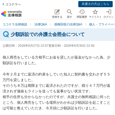
弁護士の方はこちら
ココナラへ
投稿する
探す
閲覧履歴
マイリスト
ログイン
ココナラ法律相談
法律Q&A
債権回収の法律Q&A
個人・プライベー
少額訴訟での弁護士会照会について
公開日時：
2026年6月27日 22:07
更新日時：
2026年6月30日 22:40
個人商売をしている方相手にお金を貸したが返金がなかった為、少
額訴訟を行いました。

今年２月までに返済の約束をしていた知人に契約書を交わさず５５
万円を貸しました。

そのうち８万は期限までに返済されたのですが、残り４７万円が返
済されず連絡もラインを送っても返事がない状況です。

相手の住所も分からなかったのですが、弁護士の無料相談に伺った
ところ、個人商売をしている場所がわかれば少額訴訟を起こすこと
は可能と教えていただき、今月頭に少額訴訟を行いました。
