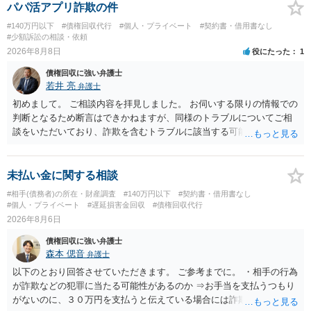
パパ活アプリ詐欺の件
#140万円以下
#債権回収代行
#個人・プライベート
#契約書・借用書なし
#少額訴訟の相談・依頼
2026年8月8日
役にたった
1
債権回収に強い弁護士
若井 亮
弁護士
初めまして。 ご相談内容を拝見しました。 お伺いする限りの情報での
判断となるため断言はできかねますが、同様のトラブルについてご相
談をいただいており、詐欺を含むトラブルに該当する可能性があるで
しょう。 返金の請求にあたっては、相手方の身元を特定する必要があ
ります。 お金を渡した方法が現金手渡しではなく、指定口座への振込
であるならば、相手方の身元を特定できる可能性もあるでしょう。 い
未払い金に関する相談
ずれにせよ、まずは速やかに最寄りの警察署に被害相談に行くことを
#相手(債務者)の所在・財産調査
#140万円以下
#契約書・借用書なし
お勧めします。
#個人・プライベート
#遅延損害金回収
#債権回収代行
2026年8月6日
債権回収に強い弁護士
森本 偲音
弁護士
以下のとおり回答させていただきます。 ご参考までに。 ・相手の行為
が詐欺などの犯罪に当たる可能性があるのか ⇒お手当を支払うつもり
がないのに、３０万円を支払うと伝えている場合には詐欺罪に該当す