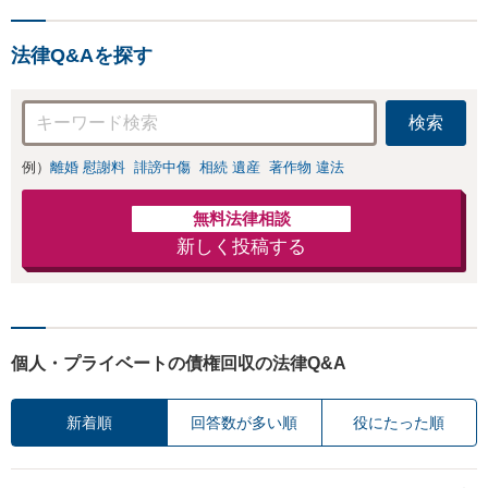
法律Q&Aを探す
検索
例）
離婚 慰謝料
誹謗中傷
相続 遺産
著作物 違法
無料法律相談
新しく投稿する
個人・プライベートの債権回収の法律Q&A
新着順
回答数が多い順
役にたった順