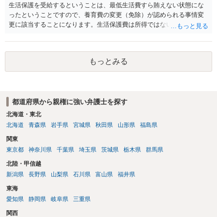
生活保護を受給するということは、最低生活費すら賄えない状態にな
ったということですので、養育費の変更（免除）が認められる事情変
更に該当することになります。生活保護費は所得ではないので、「保
護費から養育費を支払え」という結論にはなりません。ただ、実際に
支払った場合に返還請求権が認められたり役所から何らかのペナルテ
ィが課されたりするわけではなく、「残りのお金で自己責任で生活せ
もっとみる
よ」ということになるので、生活保護を受給することになった時はす
みやかに合意のための話し合いあるいは調停申立てをすべきでしょ
う。
都道府県から親権に強い弁護士を探す
北海道・東北
北海道
青森県
岩手県
宮城県
秋田県
山形県
福島県
関東
東京都
神奈川県
千葉県
埼玉県
茨城県
栃木県
群馬県
北陸・甲信越
新潟県
長野県
山梨県
石川県
富山県
福井県
東海
愛知県
静岡県
岐阜県
三重県
関西