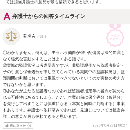
ては担当弁護士の意見が最も信頼できると思います。
弁護士からの回答タイムライン
匿名A
弁護士
①わかりません。例えば、モラハラ傾向が強い配偶者は法的知識も
なく強気な言動をすることはよくある話です。

②実際の監護状況は考慮要素ですが、非監護親側から監護者指定・
子の引渡し保全処分が申し立てられている期間中の監護状況は、監
護期間の判断においては重視すべきでないというのが実務の考え方
ではないかと思います。

③あなたが主たる監護者なのであれば監護者指定等の審判が認めら
れる可能性はあるでしょう。ただ、本案の前に保全処分（仮処分）
を先行して出すことには慎重になる（本案と同時に判断する）事案
もあります。弁護士へ依頼済みであれば、見通しについては担当弁
護士の意見が最も信頼できると思います。
2026年6月27日 08:27
役に立った
0