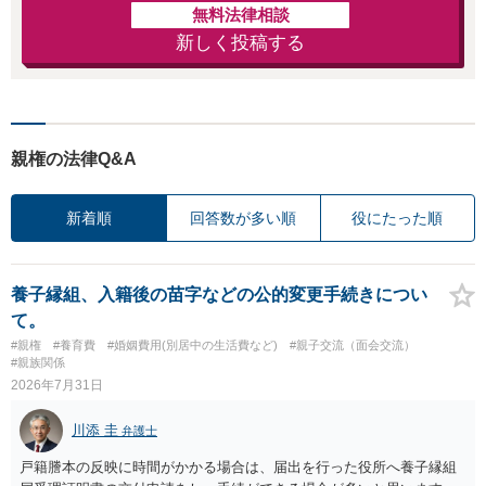
無料法律相談
新しく投稿する
親権の法律Q&A
新着順
回答数が多い順
役にたった順
養子縁組、入籍後の苗字などの公的変更手続きについ
て。
#親権
#養育費
#婚姻費用(別居中の生活費など)
#親子交流（面会交流）
#親族関係
2026年7月31日
川添 圭
弁護士
戸籍謄本の反映に時間がかかる場合は、届出を行った役所へ養子縁組