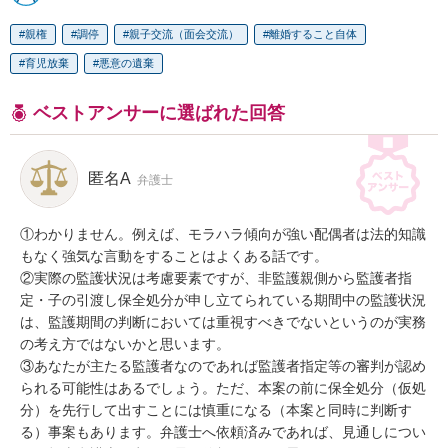
親権
調停
親子交流（面会交流）
離婚すること自体
育児放棄
悪意の遺棄
ベストアンサーに選ばれた回答
匿名A
弁護士
①わかりません。例えば、モラハラ傾向が強い配偶者は法的知識
もなく強気な言動をすることはよくある話です。

②実際の監護状況は考慮要素ですが、非監護親側から監護者指
定・子の引渡し保全処分が申し立てられている期間中の監護状況
は、監護期間の判断においては重視すべきでないというのが実務
の考え方ではないかと思います。

③あなたが主たる監護者なのであれば監護者指定等の審判が認め
られる可能性はあるでしょう。ただ、本案の前に保全処分（仮処
分）を先行して出すことには慎重になる（本案と同時に判断す
る）事案もあります。弁護士へ依頼済みであれば、見通しについ