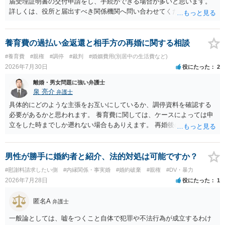
届受理証明書の交付申請をし、手続ができる場合が多いと思います。
詳しくは、役所と届出すべき関係機関へ問い合わせてください。
養育費の過払い金返還と相手方の再婚に関する相談
#養育費
#親権
#調停
#裁判
#婚姻費用(別居中の生活費など)
2026年7月30日
役にたった
2
離婚・男女問題に強い弁護士
泉 亮介
弁護士
具体的にどのような主張をお互いにしているか、調停資料を確認する
必要があるかと思われます。 養育費に関しては、ケースによっては申
立をした時までしか遡れない場合もありえます。 再婚後の相手方の行
動がどのようなものであったのかも重要であるため、相手が再婚後の
養育費に関するやりとり等があればそちらについても確認する必要が
あるでしょう。 公開相談の場での回答よりも個別に弁護士にご相談さ
男性が勝手に婚約者と紹介、法的対処は可能ですか？
れることをお勧めいたします。
#慰謝料請求したい側
#内縁関係・事実婚
#婚約破棄
#親権
#DV・暴力
2026年7月28日
役にたった
1
匿名A
弁護士
一般論としては、嘘をつくこと自体で犯罪や不法行為が成立するわけ