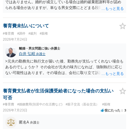
ではありません。婚約が成立している場合は婚約破棄慰謝料等が認め
られる場合がありますが、単なる男女交際にとどまる段階の場合、独
身偽装その他貞操権侵害事案は別として、信頼関係破壊行為について
慰謝料は生じないことが多いと思われます。 お怒りはごもっともです
が、仮に交際を進めたとしても後に相手を信頼できなくなる可能性が
養育費未払いについて
高かったということですので、むしろ結婚しなくてよかったと割り切
#養育費
#調停
#裁判
#親権
って、交際を終わらせるのがよいと思います。
2026年7月24日
離婚・男女問題に強い弁護士
白井 弘昭
弁護士
>元夫の勤務先に執行文が届いた後、勤務先が支払ってくれない場合も
あるのでしょうか？ その会社が元夫の味方になれば、強制執行に応じ
ない可能性はあります。その場合は、会社に取り立て訴訟を行うこと
で、会社から取り立てることができます。 その他、預金を探して差し
押さえ、元夫名義の車の差し押さえ競売などを検討します。 ＞何もで
きなかった場合は、公正証書の原本は戻ってくるのでしょうか？ 取れ
養育費支払者が生活保護受給者になった場合の支払い
ても取れなくても、執行裁判所に原本の還付請求を行えば還付されま
可否
す。 ＞他の弁護士さんに再度依頼できるのでしょうか？ できます。た
#養育費
#婚姻費用(別居中の生活費など)
#親子交流（面会交流）
#親権
だ、取れなかった場合に取り立て訴訟等を起こしてもらえば、他の弁
2026年7月23日
役にたった
3
護士に頼む必要は無いでしょう。 以上、ご参考まで。
匿名A
弁護士