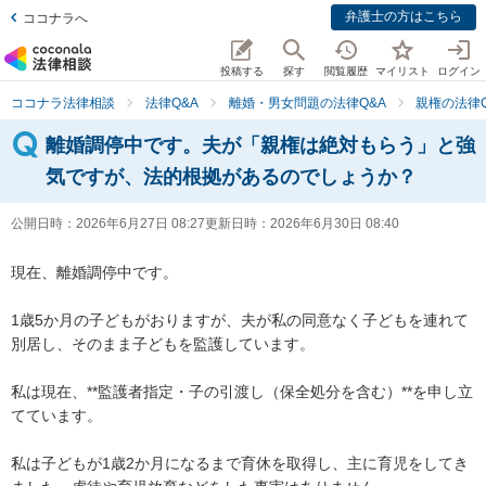
弁護士の方はこちら
ココナラへ
投稿する
探す
閲覧履歴
マイリスト
ログイン
ココナラ法律相談
法律Q&A
離婚・男女問題の法律Q&A
親権の法律Q
離婚調停中です。夫が「親権は絶対もらう」と強
気ですが、法的根拠があるのでしょうか？
公開日時：
2026年6月27日 08:27
更新日時：
2026年6月30日 08:40
現在、離婚調停中です。

1歳5か月の子どもがおりますが、夫が私の同意なく子どもを連れて
別居し、そのまま子どもを監護しています。

私は現在、**監護者指定・子の引渡し（保全処分を含む）**を申し立
てています。

私は子どもが1歳2か月になるまで育休を取得し、主に育児をしてき