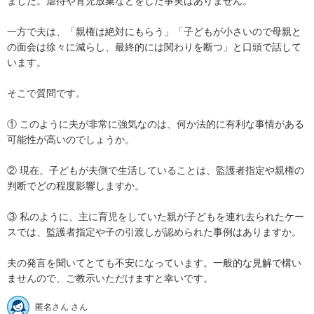
ました。虐待や育児放棄などをした事実はありません。

一方で夫は、「親権は絶対にもらう」「子どもが小さいので母親と
の面会は徐々に減らし、最終的には関わりを断つ」と口頭で話して
います。

そこで質問です。

① このように夫が非常に強気なのは、何か法的に有利な事情がある
可能性が高いのでしょうか。

② 現在、子どもが夫側で生活していることは、監護者指定や親権の
判断でどの程度影響しますか。

③ 私のように、主に育児をしていた親が子どもを連れ去られたケー
スでは、監護者指定や子の引渡しが認められた事例はありますか。

夫の発言を聞いてとても不安になっています。一般的な見解で構い
ませんので、ご教示いただけますと幸いです。
匿名さん さん