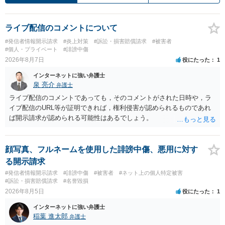
ライブ配信のコメントについて
#発信者情報開示請求
#炎上対策
#訴訟・損害賠償請求
#被害者
#個人・プライベート
#誹謗中傷
2026年8月7日
役にたった
1
インターネットに強い弁護士
泉 亮介
弁護士
ライブ配信のコメントであっても，そのコメントがされた日時や，ラ
イブ配信のURL等が証明できれば，権利侵害が認められるものであれ
ば開示請求が認められる可能性はあるでしょう。
顔写真、フルネームを使用した誹謗中傷、悪用に対す
る開示請求
#発信者情報開示請求
#誹謗中傷
#被害者
#ネット上の個人特定被害
#訴訟・損害賠償請求
#名誉毀損
2026年8月5日
役にたった
1
インターネットに強い弁護士
稲葉 進太郎
弁護士