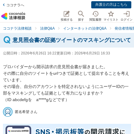
弁護士の方はこちら
ココナラへ
投稿する
探す
閲覧履歴
マイリスト
ログイン
ココナラ法律相談
法律Q&A
インターネットの法律Q&A
発信者情報
意見照会書の証拠ツイートのマスキングについて
公開日時：
2026年6月26日 16:22
更新日時：
2026年6月29日 16:33
プロバイダーから開示請求の意見照会書が届きました。

その際に自分のツイートをurlつきで証拠として提出することを考え
ています。

その場合、自分のアカウントを特定されないようにユーザーIDの一
部をマスキングしても証拠として有力になりますか？

（ID abcdefgを　a*****gなどです）
匿名希望 さん