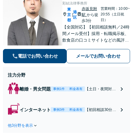
彩結法律事務所
赤坂見附
営業時間：10:00~
東
港
20:55（土日祝
京
駅
から徒
|
区
都
日）
歩3分
【全国対応】【初回相談無料／24時
間メール受付】採用・転職掲示板、
飲食店の口コミサイトなどの風評被
害対策など実績あり！【刑事】犯罪
の種類を問わず相談可。可能な限り
電話でお問い合わせ
メールでお問い合わせ
早期対応で駆けつけサポート【労
働】不当解雇・残業代請求はおまか
せください
注力分野
離婚・男女問題
【土日・夜間対応
事例1件
料金表有
可】【初回相談30
分無料】「相手方
から書面を提示さ
インターネット
【初回相談30分無
事例3件
料金表有
れたら、サインす
料】状況に応じて
る前にご相談を」
手段を使い分け、
経験豊富な弁護士
他3分野を表示
適切な方法で投稿
が全力で交渉にあ