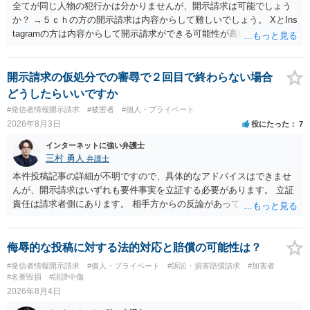
全てが同じ人物の犯行かは分かりませんが、開示請求は可能でしょう
か？ →５ｃｈの方の開示請求は内容からして難しいでしょう。 XとIns
tagramの方は内容からして開示請求ができる可能性が高いでしょう。
ただ、アカウントが削除されていると開示請求は失敗する可能性が高
いでしょう。７月中にアカウントが削除されている場合、今から進め
ても失敗する可能性が高いように思われます。 相手を特定できた場
開示請求の仮処分での審尋で２回目で終わらない場合
合、相手に全ての弁護士費用を負担させることは可能でしょうか？ →
どうしたらいいですか
訴訟外の交渉で相手方が認めれば負担させることができるでしょう。
#発信者情報開示請求
#被害者
#個人・プライベート
訴訟で判決となった場合は、実際の弁護士費用が認められる場合と認
2026年8月3日
役にたった
7
められない場合があり何ともいえないところでしょう。
インターネットに強い弁護士
三村 勇人
弁護士
本件投稿記事の詳細が不明ですので、具体的なアドバイスはできませ
んが、開示請求はいずれも要件事実を立証する必要があります。 立証
責任は請求者側にあります。 相手方からの反論があっても、裁判官が
要件事実を満たしていると判断すれば、補充は求められません。 相手
方が口頭で反論したのは、仮処分は迅速性が要求されるためです。 書
面での反論となれば、より遅延する可能性がございます。 また、本件
侮辱的な投稿に対する法的対応と賠償の可能性は？
はXのため、APのIPアドレスの保存期間の問題もございます。 開示請
#発信者情報開示請求
#個人・プライベート
#訴訟・損害賠償請求
#加害者
求は法律知識が不可欠ですが、それだけでは足りず、実務を踏まえた
#名誉毀損
#誹謗中傷
方法を選択することが重要です。
2026年8月4日