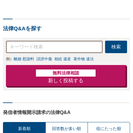
の削除・発信者情
たります！相手方
報開示請求をおこ
と直接話す精神的
ないます「企業や
負担を軽減「弁護
お店の風評被害対
士の交渉で慰謝料
策／売り上げ低下
金額アップ／減額
法律Q&Aを探す
防止のために尽
交渉も対応可」
力」加害者側の対
【完全個室対応】
応可：開示請求の
検索
意見照会が来たと
きの対処法、被害
例）
離婚 慰謝料
誹謗中傷
相続 遺産
著作物 違法
者との示談交渉
無料法律相談
新しく投稿する
発信者情報開示請求の法律Q&A
新着順
回答数が多い順
役にたった順