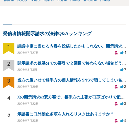
発信者情報開示請求の法律Q&Aランキング
1
誹謗中傷に当たる内容を投稿したかもしれない。開示請求や民事刑事裁判に発展しうるのか教えて欲しい。
4
2026年7月27日
2
開示請求の仮処分での審尋で２回目で終わらない場合どうしたらいいですか
7
2026年8月3日
3
当方の腹いせで相手方の個人情報をSNSで晒してしまい名誉毀損させてしまったかもしれない
2
2026年7月29日
4
Xの開示請求の双方審で、相手方の主張が口頭ばかりで把握しきれません
3
2026年7月22日
5
示談書に口外禁止条項を入れるリスクはありますか？
5
2026年7月23日