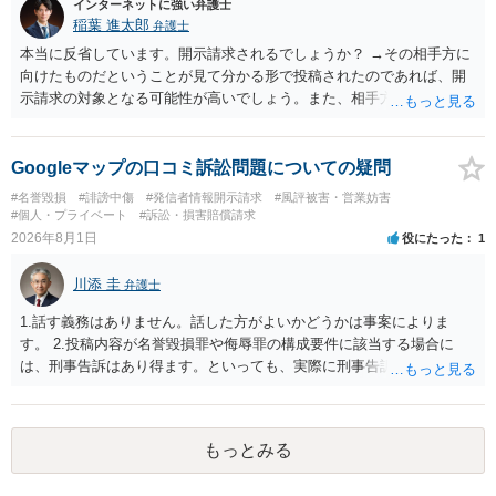
インターネットに強い弁護士
稲葉 進太郎
弁護士
本当に反省しています。開示請求されるでしょうか？ →その相手方に
向けたものだということが見て分かる形で投稿されたのであれば、開
示請求の対象となる可能性が高いでしょう。また、相手方の投稿した
文章からすると、実際に発信者情報開示請求がなされる可能性がある
と存じます。発信者情報開示請求が進むと、投稿に使った回線の契約
者のところに、意見照会がなされます。アカウント情報開示の場合
Googleマップの口コミ訴訟問題についての疑問
は、アカウントの登録メールに意見照会がなされます。 また、された
#名誉毀損
#誹謗中傷
#発信者情報開示請求
#風評被害・営業妨害
場合賠償金はいくらでしょうか。 →ケースバイケースであり、数万円
#個人・プライベート
#訴訟・損害賠償請求
から１００万単位まで様々でしょう。裁判外であれば交渉して相手方
2026年8月1日
役にたった
1
の請求額から減額することを試みることとなるでしょう。
川添 圭
弁護士
1.話す義務はありません。話した方がよいかどうかは事案によりま
す。 2.投稿内容が名誉毀損罪や侮辱罪の構成要件に該当する場合に
は、刑事告訴はあり得ます。といっても、実際に刑事告訴に動くかど
うかは事案によります。 3.これも事案によりますが、半年から1年程度
です。Googleは電話番号の開示請求もできることが多いので、少しで
も特定可能になるよう、複数ルートで開示請求が行われることが多い
もっとみる
です。さらにいえば、利用者からの口コミ投稿の場合、開示請求者は
ある程度対象者を特定できている（ただし証拠による裏付けか必要な