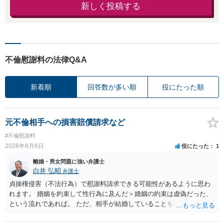
新しく投稿する
不倫慰謝料の法律Q&A
新着順
回答数が多い順
役にたった順
元不倫相手への損害賠償請求など
#不倫慰謝料
2026年8月6日
役にたった
1
離婚・男女問題に強い弁護士
白井 弘昭
弁護士
貞操権侵害（不法行為）で慰謝料請求できる可能性があるように思わ
れます。 婚姻を約束して性行為に及んだ＞婚姻の約束は虚偽だった、
という流れであれば。 ただ、相手が結婚していることを知って行為に
及んでいるのであれば、婚姻できないことについて相談者さんの帰責
性も認められそうですので、あまり慰謝料は高額にならないように思