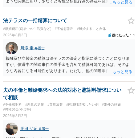
ような関係にあり，少なくとも性交類似行為の存在を確実に証明でき
るものです（裏を返せば，証拠で認められる範囲でしか認めていない
ことを窺わせるものです。）。ですから，慰謝料請求を進めることで
よいと思います。 ただ．慰謝料額については，婚姻破綻に至っていな
法テラスの一括精算について
いとして，この点を考慮されることになるかもしれません。 ②夫との
#婚姻費用(別居中の生活費など)
#不倫慰謝料
#離婚すること自体
今後のことを考えて書いてもらうか否かを検討するのがよいと思いま
2026年8月3日
役にたった
1
す。今ある証拠以上のことを証明（証明力を強めることも含む）でき
るのであれば，前向きに検討を進めるという考え方でもよいでしょ
川添 圭
弁護士
う。慰謝料請求としては証拠として使えることが前提であり，その価
値と夫との関係との均衡のように思います。 ③行政書士に委任をして
報酬及び立替金の精算は法テラスの決定と指示に基づくことになりま
いるのであれば，どのような内容の委任なのか不明ですが，その行政
すが、償還中の関連事件の着手金を含めて精算可能であれば、そのよ
書士との協議になると思います。請求するか，訴訟にするか，その点
うな内容になる可能性があります。ただし、他の関連事件でも相手方
の見極めや，相手方は性交類似行為は認めているのか，それさえも否
から金銭を取得できる場合には個別に考える場合もあります。個別事
定しているのかによって，考え方・進め方は変わってくると思いま
情によって対応が違いますので、法テラスへお尋ねいただいた方が確
す。 ④性交類似行為を認めているにもかかわらず支払を拒否するので
実です。
夫の不倫と離婚要求への法的対応と慰謝料請求につい
あれば，本人（行政書士でも同じだと思います。）への対応ではあま
て相談
り変わらないように思います。減額で折り合えるなら本人様の交渉で
#不倫慰謝料
#悪意の遺棄
#育児放棄
#慰謝料請求したい側
#婚外の妊娠
もよいように思いますが，ゼロかどうかの観点であれば，訴訟に進む
#異性関係(不貞等)
しかなくなるようにも思います。そうしますと，お近くの弁護士に相
2026年8月2日
談して進めることを検討した方がよいようにも思います。
肥田 弘昭
弁護士