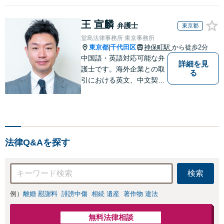
報開示請求をおこ
と直接話す精神的
ないます「企業や
負担を軽減「弁護
王 宣麟
お店の風評被害対
弁護士
東京都
士の交渉で慰謝料
策／売り上げ低下
堂島法律事務所 東京事務所
金額アップ／減額
防止のために尽
東京都
千代田区
神保町駅
から徒歩2分
|
交渉も対応可」
力」加害者側の対
中国語・英語対応可能な弁
【完全個室対応】
詳細を見
応可：開示請求の
護士です。海外企業との取
る
意見照会が来たと
引における英文、中文契約
きの対処法、被害
書のレビューやM&A、海外
者との示談交渉
進出サポートをしていま
す。中国やシンガポールへ
の海外留学・出向経験もあ
るため、現地文化を踏まえ
法律Q&Aを探す
たきめ細かなアドバイスが
可能です。
検索
例）
離婚 慰謝料
誹謗中傷
相続 遺産
著作物 違法
無料法律相談