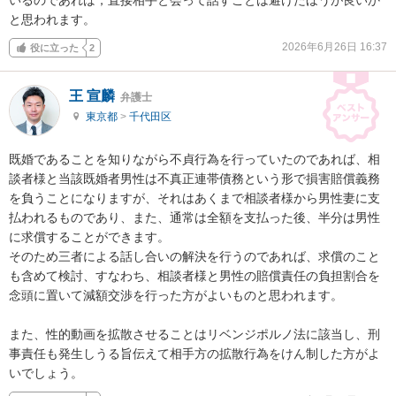
と思われます。
2026年6月26日 16:37
役に立った
2
王 宣麟
弁護士
東京都
>
千代田区
既婚であることを知りながら不貞行為を行っていたのであれば、相
談者様と当該既婚者男性は不真正連帯債務という形で損害賠償義務
を負うことになりますが、それはあくまで相談者様から男性妻に支
払われるものであり、また、通常は全額を支払った後、半分は男性
に求償することができます。

そのため三者による話し合いの解決を行うのであれば、求償のこと
も含めて検討、すなわち、相談者様と男性の賠償責任の負担割合を
念頭に置いて減額交渉を行った方がよいものと思われます。

また、性的動画を拡散させることはリベンジポルノ法に該当し、刑
事責任も発生しうる旨伝えて相手方の拡散行為をけん制した方がよ
いでしょう。