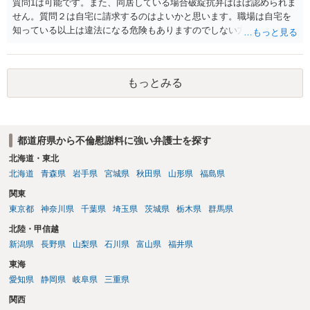
質問1は可能です。また、同居している場合破綻抗弁はほぼ認められま
せん。質問２は自宅に請求するのはよいかと思います。職場は自宅を
知っている以上は違法になる危険もありますのでしない方が良いで
す。質問３は可能かと思います。質問４は悪意の遺棄などに該当する
かと思います。有責配偶者ですので相手方からの離婚は拒否しても仮
に訴訟されても法的に成立しません。質問５は認知すると養育費支払
もっとみる
い、相続権が発生します。合意があれば法的に可能ですが法律で強制
することはできません。質問６は可能です。質問７は不貞行為の写真
データ（ハメ撮り）、第三者撮影の腕組み写真、夫の自白録音まであ
るのであれば十分かと思います。ご参考にしてください。
都道府県から不倫慰謝料に強い弁護士を探す
北海道・東北
北海道
青森県
岩手県
宮城県
秋田県
山形県
福島県
関東
東京都
神奈川県
千葉県
埼玉県
茨城県
栃木県
群馬県
北陸・甲信越
新潟県
長野県
山梨県
石川県
富山県
福井県
東海
愛知県
静岡県
岐阜県
三重県
関西