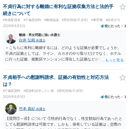
われます。 一度、最寄りの弁護士に相談してみてください。
不貞行為に対する離婚に有利な証拠収集方法と法的手
続きについて
#有責配偶者
#不倫慰謝料
#離婚協議
#異性関係(不貞等)
#養育費
#財産分与
2026年8月5日
役にたった
2
離婚・男女問題に強い弁護士
白井 弘昭
弁護士
＞こちらに有利に離婚するには、どのような証拠が必要でしょうか。
不貞の証拠としては、ライン、カカオのやり取りだけでなく、ホテル
に行った証拠、複数回マンションに滞在した証拠などが有効です。 不
貞の証拠があれば、離婚をさらに有利に進める（離婚したい時期に離
婚する、慰謝料をとるなど）ことができると思われます。 ただし、不
貞発覚後、長期間同居を続けると、不貞を許したとの評価につながる
不貞相手への慰謝料請求、証拠の有効性と対応方法
場合がありますので、ご注意ください。 以上、ご参考まで。
は？
#不倫慰謝料
#慰謝料請求したい側
#異性関係(不貞等)
2026年8月5日
役にたった
1
竹本 真紀
弁護士
【質問①～④】について ①性的行為でなく，性交類似行為であったと
しても慰謝料請求は可能です。しかも，保有している証拠は，交際の