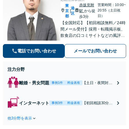
赤坂見附
営業時間：10:00~
東
港
20:55（土日祝
京
駅
から徒
|
区
都
日）
歩3分
【全国対応】【初回相談無料／24時
間メール受付】採用・転職掲示板、
飲食店の口コミサイトなどの風評被
害対策など実績あり！【刑事】犯罪
の種類を問わず相談可。可能な限り
電話でお問い合わせ
メールでお問い合わせ
早期対応で駆けつけサポート【労
働】不当解雇・残業代請求はおまか
せください
注力分野
離婚・男女問題
【土日・夜間対応
事例1件
料金表有
可】【初回相談30
分無料】「相手方
から書面を提示さ
インターネット
【初回相談30分無
事例3件
料金表有
れたら、サインす
料】状況に応じて
る前にご相談を」
手段を使い分け、
経験豊富な弁護士
他3分野を表示
適切な方法で投稿
が全力で交渉にあ
の削除・発信者情
たります！相手方