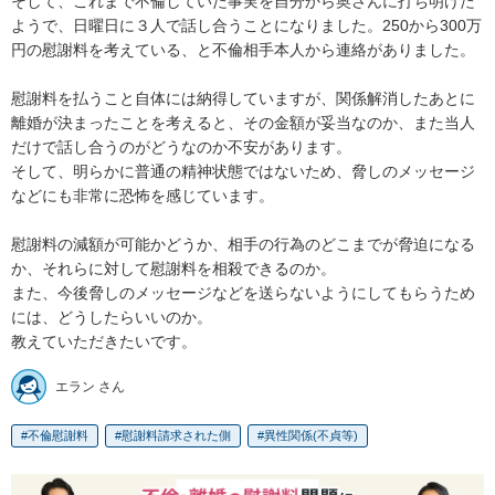
そして、これまで不倫していた事実を自分から奥さんに打ち明けた
ようで、日曜日に３人で話し合うことになりました。250から300万
円の慰謝料を考えている、と不倫相手本人から連絡がありました。

慰謝料を払うこと自体には納得していますが、関係解消したあとに
離婚が決まったことを考えると、その金額が妥当なのか、また当人
だけで話し合うのがどうなのか不安があります。

そして、明らかに普通の精神状態ではないため、脅しのメッセージ
などにも非常に恐怖を感じています。

慰謝料の減額が可能かどうか、相手の行為のどこまでが脅迫になる
か、それらに対して慰謝料を相殺できるのか。

また、今後脅しのメッセージなどを送らないようにしてもらうため
には、どうしたらいいのか。

教えていただきたいです。
エラン さん
不倫慰謝料
慰謝料請求された側
異性関係(不貞等)