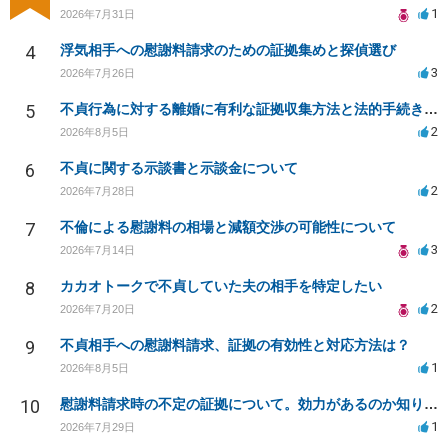
1
2026年7月31日
4
浮気相手への慰謝料請求のための証拠集めと探偵選び
3
2026年7月26日
5
不貞行為に対する離婚に有利な証拠収集方法と法的手続きについて
2
2026年8月5日
6
不貞に関する示談書と示談金について
2
2026年7月28日
7
不倫による慰謝料の相場と減額交渉の可能性について
3
2026年7月14日
8
カカオトークで不貞していた夫の相手を特定したい
2
2026年7月20日
9
不貞相手への慰謝料請求、証拠の有効性と対応方法は？
1
2026年8月5日
10
慰謝料請求時の不定の証拠について。効力があるのか知りたい。
1
2026年7月29日