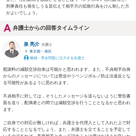
刑事責任も発生しうる旨伝えて相手方の拡散行為をけん制した方
がよいでしょう。
弁護士からの回答タイムライン
泉 亮介
弁護士
東京都
>
港区
離婚・男女問題に注力する弁護士
慰謝料の減額交渉自体は可能かと思われます。また，不貞相手自身
からのメッセージについては脅迫やリベンジポルノ防止法違反とな
る可能性があるように思われます。

不貞相手に対しては，そうしたメッセージを送らないように警告書
面を送り，配偶者との間では減額交渉を行うこととなるかと思われ
ます。

ご自身での対応が難しければ，弁護士を代理人として入れた上で対
応することとなるでしょう。また，弁護士を立てることを予定して
いるのであれば，直接相手と会って話すことは避けたほうが良いか