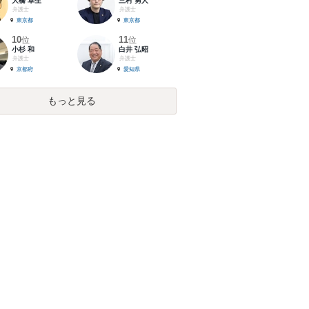
大橋 卓生
三村 勇人
弁護士
弁護士
東京都
東京都
10
11
位
位
小杉 和
白井 弘昭
弁護士
弁護士
京都府
愛知県
もっと見る