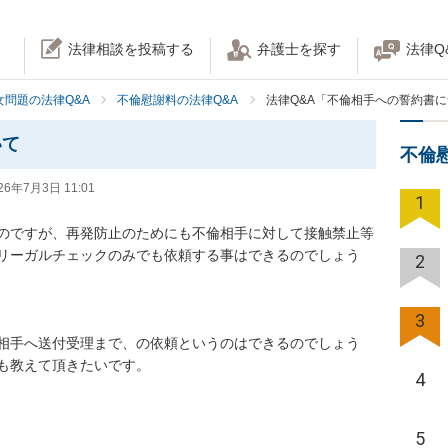
法律相談を投稿する
弁護士を探す
法律Q
女問題の法律Q&A
不倫慰謝料の法律Q&A
法律Q&A「不倫相手への誓約書
いて
不倫
26年7月3日 11:01
1
のですが、再発防止のためにも不倫相手に対して接触禁止等
リーガルチェックのみでも依頼する事はできるのでしょう
2
3
相手へ送付受理まで、の依頼というのはできるのでしょう
も教えて頂きたいです。

4
5