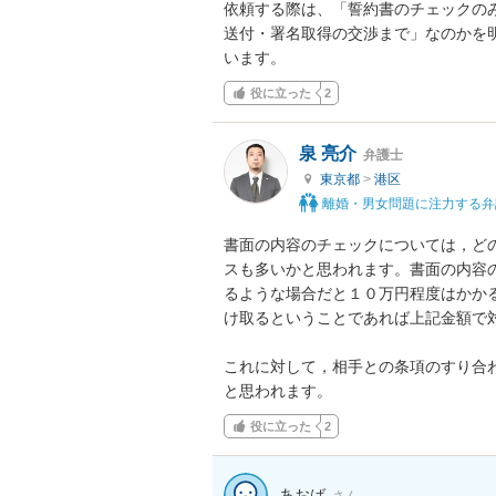
依頼する際は、「誓約書のチェックの
送付・署名取得の交渉まで」なのかを
います。
役に立った
2
泉 亮介
弁護士
東京都
>
港区
離婚・男女問題に注力する弁
書面の内容のチェックについては，ど
スも多いかと思われます。書面の内容
るような場合だと１０万円程度はかか
け取るということであれば上記金額で対
これに対して，相手との条項のすり合
と思われます。
役に立った
2
あおば
さん