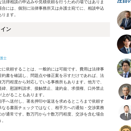
注目
な法律相談の申込みや見積依頼を行うための場ではありま
場合には、個別に法律事務所又は弁護士宛てに、相談申込
あります。
ライン
護士
士に依頼することは、一般的には可能です。費用は法律事
誓約書を確認し、問題点や修正案を示すだけであれば、法
数万円程度から対応している事務所もあります。他方で、
経緯、慰謝料請求、接触禁止、違約金、求償権、口外禁止
上がることもあります。

相手へ送付し、署名押印や返送を求めるところまで依頼す
単なる書面チェックではなく、相手方への通知・交渉業務
のが通常です。数万円から十数万円程度、交渉を含む場合
。
