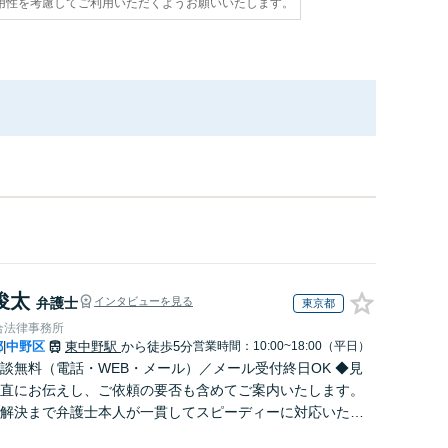
用性を考慮してご利用いただくようお願いいたします。
俊太
弁護士
インタビューを見る
東京都
合法律事務所
都
中野区
東中野駅
から徒歩5分
営業時間：10:00~18:00（平日）
|
談無料（電話・WEB・メール）／メール受付終日OK ◆見
直にお伝えし、ご依頼の要否も含めてご案内いたします。
解決まで弁護士本人が一貫してスピーディーに対応いたし
◆累計相談2000件以上・解決実績500件以上