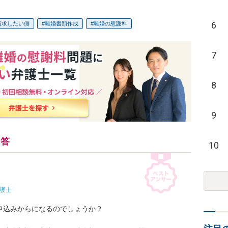
6
請求したい側
離婚書類作成
離婚の慰謝料
7
8
9
回答
10
護士
込みからになるのでしょうか？
