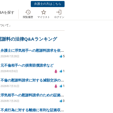
弁護士の方はこちら
&Aを探す
閲覧履歴
マイリスト
ログイン
について」
慰謝料の法律Q&Aランキング
弁護士に浮気相手への慰謝料請求を依頼する費用相場は？
5
2026年7月28日
元不倫相手への損害賠償請求など
1
2026年8月6日
不倫の慰謝料請求に対する減額交渉の可能性と対策
1
2026年7月31日
浮気相手への慰謝料請求のための証拠集めと探偵選び
3
2026年7月26日
不貞行為に対する離婚に有利な証拠収集方法と法的手続きについて