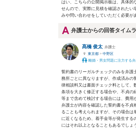
はい、こちらの公開掲示板は、具体的
せんので、実際に見積を確認されたい
みや問い合わせをしていただく必要が
弁護士からの回答タイム
髙橋 俊太
弁護士
東京都
>
中野区
離婚・男女問題に注力する弁
誓約書のリーガルチェックのみを弁護
務所ごとに異なりますが、作成済みの
律相談料又は書面チェック料として、
条項を大きく修正する場合や、不貞の
等まで含めて検討する場合には、費用が
弁護士が内容を確認した誓約書を不貞
ることも考えられますが、その場合は
に近くなるため、着手金等が発生する
にはそれ以上となることもあるでしょう