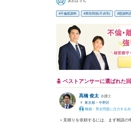
あおば さん
不倫慰謝料
異性関係(不貞等)
慰謝料
ベストアンサーに選ばれた
髙橋 俊太
弁護士
東京都
>
中野区
離婚・男女問題に注力する弁
＞見積りを依頼するには、まず相談の申