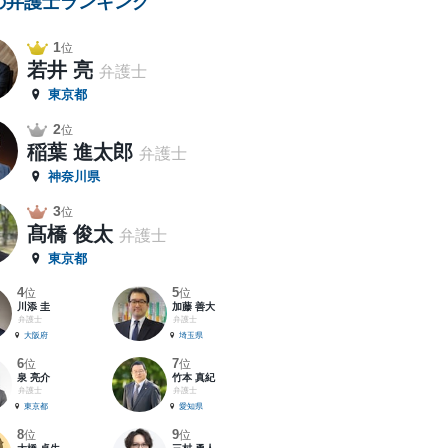
の弁護士ランキング
1
位
若井 亮
弁護士
東京都
2
位
稲葉 進太郎
弁護士
神奈川県
3
位
髙橋 俊太
弁護士
東京都
4
5
位
位
川添 圭
加藤 善大
弁護士
弁護士
大阪府
埼玉県
6
7
位
位
泉 亮介
竹本 真紀
弁護士
弁護士
東京都
愛知県
8
9
位
位