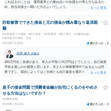
これ以上のことは、運用基準との兼ね合いや弁護士の考え方もあるた
め、担当弁護士へ聞いた方がよいでしょう。
詐欺被害でできた借金と元の借金が積み重なり返済困
難
#詐欺被害での債務
#自己破産
#任意整理
#個人再生
#消費者金融
#借金返済の相談・交渉
2026年7月30日
役にたった
2
吉田 雄大
弁護士
400万円近く負債があり、収入が手取り16万円ほどでしたら、自己破産
手続を選ぶのが最善と思います。夫さんが債務整理中であるならば尚
更ですし、場合によってはご夫婦とも自己破産を選択する方法もある
と思います。
息子の借金問題で消費者金融が自宅にくるのをやめさ
せる方法はないですか？
#消費者金融
2026年7月24日
役にたった
3