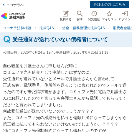
弁護士の方はこちら
ココナラへ
投稿する
探す
閲覧履歴
マイリスト
ログイン
ココナラ法律相談
法律Q&A
借金・債務整理の法律Q&A
消費者金融
受任通知が送れていない債権者について
公開日時：
2026年6月24日 19:45
更新日時：
2026年6月25日 21:19
自己破産を弁護士さんに申し込んだ時に

コミュファ光も借金として申請したはずなのに、

受任通知が送れていないとメールで弁護士さんから言われて

正式名称、電話番号、住所等を送るように言われたのでメールで送
ったのですが未だ請求書がきます。コミュファ光に電話で弁護士さ
んにお願いしたのでと言っても弁護士さんから電話してもらってく
ださいと言われてしまいました。

何故受任通知が送れていないのでしょうか？？？

また、コミュファ光の滞納分を払うと偏頗弁済になってしまうから
第三者に払ってもらわないといけないのでしょうか、？？？？

別にコミュファ光強制解約になっても構わないのですが…