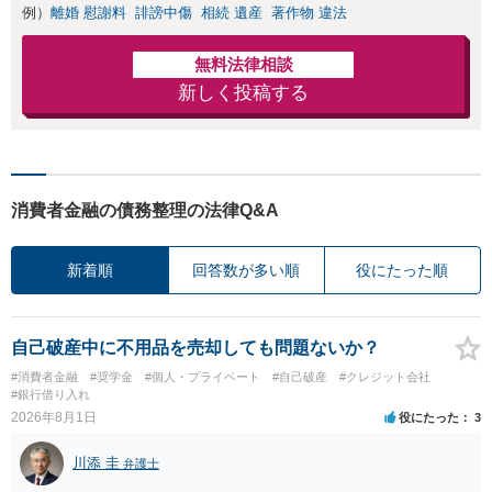
例）
離婚 慰謝料
誹謗中傷
相続 遺産
著作物 違法
無料法律相談
新しく投稿する
消費者金融の債務整理の法律Q&A
新着順
回答数が多い順
役にたった順
自己破産中に不用品を売却しても問題ないか？
#消費者金融
#奨学金
#個人・プライベート
#自己破産
#クレジット会社
#銀行借り入れ
2026年8月1日
役にたった
3
川添 圭
弁護士