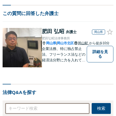
この質問に回答した弁護士
肥田 弘昭
弁護士
岡山県
肥田弘昭法律事務所
岡山県
岡山市北区
岡山駅
から徒歩10分
|
企業法務、特に独占禁止
詳細を見
法、フリーランス法などの
る
経済法分野に力を入れてい
ます！！！
法律Q&Aを探す
検索