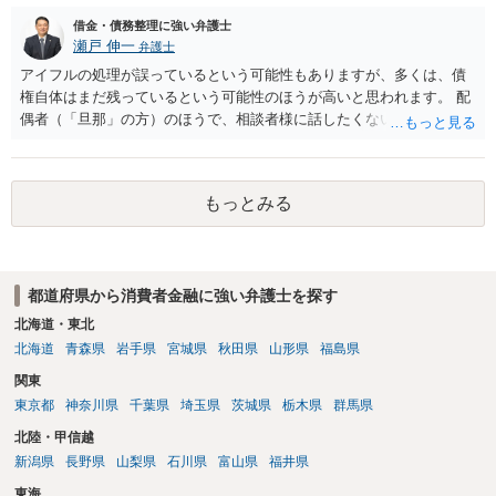
借金・債務整理に強い弁護士
瀬戸 伸一
弁護士
アイフルの処理が誤っているという可能性もありますが、多くは、債
権自体はまだ残っているという可能性のほうが高いと思われます。 配
偶者（「旦那」の方）のほうで、相談者様に話したくない事情等もあ
るのではないかと推察いたします。 長期間経過していれば、消滅時効
援用という方法も取れる可能性があるため、御主人に法律事務所に相
談にいくように説得されてはどうでしょうか。相談者様が一緒だと話
もっとみる
せない事情もあるかもしれないのでおひとりで行ってもらうほうがい
いかもしれません。 配偶者の債務がある状態で配偶者が亡くなると債
務を相談者様が相続するという状態になる（相続放棄などの亡くなっ
てからの方法もありますが）ため、相談者様にも関係することだとし
都道府県から消費者金融に強い弁護士を探す
て相談にいくようにお話してみてはどうでしょうか。
北海道・東北
北海道
青森県
岩手県
宮城県
秋田県
山形県
福島県
関東
東京都
神奈川県
千葉県
埼玉県
茨城県
栃木県
群馬県
北陸・甲信越
新潟県
長野県
山梨県
石川県
富山県
福井県
東海