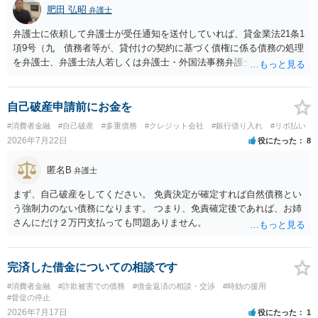
肥田 弘昭
弁護士
弁護士に依頼して弁護士が受任通知を送付していれば、貸金業法21条1
項9号（九 債務者等が、貸付けの契約に基づく債権に係る債務の処理
を弁護士、弁護士法人若しくは弁護士・外国法事務弁護士共同法人若
しくは司法書士若しくは司法書士法人（以下この号において「弁護士
等」という。）に委託し、又はその処理のため必要な裁判所における
民事事件に関する手続をとり、弁護士等又は裁判所から書面によりそ
自己破産申請前にお金を
の旨の通知があつた場合において、正当な理由がないのに、債務者等
#消費者金融
#自己破産
#多重債務
#クレジット会社
#銀行借り入れ
#リボ払い
に対し、電話をかけ、電報を送達し、若しくはファクシミリ装置を用
2026年7月22日
役にたった
8
いて送信し、又は訪問する方法により、当該債務を弁済することを要
求し、これに対し債務者等から直接要求しないよう求められたにもか
匿名B
弁護士
かわらず、更にこれらの方法で当該債務を弁済することを要求するこ
と。）に違反しています。監督官庁に行政処分を求める、裁判所に仮
まず、自己破産をしてください。 免責決定が確定すれば自然債務とい
処分申請、不退去罪が成立すれば警察に通報などの対応が考えられま
う強制力のない債務になります。 つまり、免責確定後であれば、お姉
す。ご参考にしてください。
さんにだけ２万円支払っても問題ありません。
完済した借金についての相談です
#消費者金融
#詐欺被害での債務
#借金返済の相談・交渉
#時効の援用
#督促の停止
2026年7月17日
役にたった
1