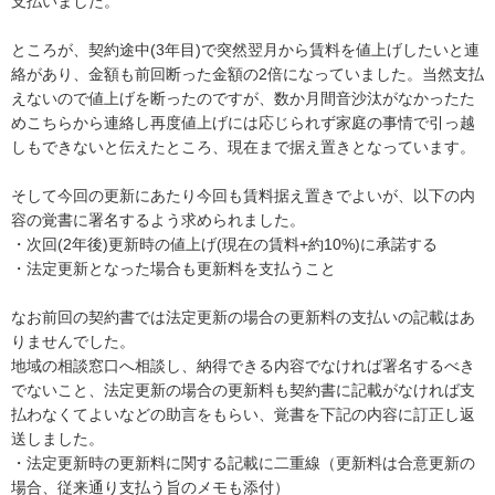
支払いました。

ところが、契約途中(3年目)で突然翌月から賃料を値上げしたいと連
絡があり、金額も前回断った金額の2倍になっていました。当然支払
えないので値上げを断ったのですが、数か月間音沙汰がなかったた
めこちらから連絡し再度値上げには応じられず家庭の事情で引っ越
しもできないと伝えたところ、現在まで据え置きとなっています。

そして今回の更新にあたり今回も賃料据え置きでよいが、以下の内
容の覚書に署名するよう求められました。

・次回(2年後)更新時の値上げ(現在の賃料+約10%)に承諾する

・法定更新となった場合も更新料を支払うこと

なお前回の契約書では法定更新の場合の更新料の支払いの記載はあ
りませんでした。

地域の相談窓口へ相談し、納得できる内容でなければ署名するべき
でないこと、法定更新の場合の更新料も契約書に記載がなければ支
払わなくてよいなどの助言をもらい、覚書を下記の内容に訂正し返
送しました。

・法定更新時の更新料に関する記載に二重線（更新料は合意更新の
場合、従来通り支払う旨のメモも添付）
