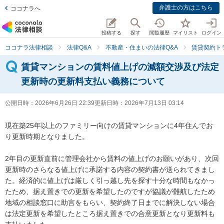
弁護士の方はこちら
ココナラへ
投稿する
探す
閲覧履歴
マイリスト
ログイン
ココナラ法律相談
法律Q&A
不動産・住まいの法律Q&A
賃貸契約ト
賃貸マンションの賃料値上げの減額交渉及び法定
更新時の更新料支払い義務について
公開日時：
2026年6月26日 22:39
更新日時：
2026年7月13日 03:14
現在築25年以上のファミリー向けの賃貸マンションに4年住んでお
り更新時期となりました。

2年目の更新直前に管理会社から賃料の値上げのお願いがあり、次回
更新時のさらなる値上げに承諾する内容の契約書が送られてきまし
た。経済的に値上げは厳しく引っ越し先を探す十分な時間もなかっ
たため、据え置きでの更新を希望したのですが協議が難航したため
地域の相談窓口に助言をもらい、契約終了日までに解決しない場合
は法定更新を希望したところ据え置きでの合意更新となり更新料も