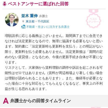
ベストアンサーに選ばれた回答
並木 重伸
弁護士
東京都
>
千代田区
不動産・住まいに注力する弁護士
増額請求に応じる義務はございません。期間満了までに合意でき
なければ法定更新となるので、無理に協議する必要もないと思い
ます。契約書に「法定更新時も更新料を支払う」との明記がない
限り、更新料を払う必要もありません。法定更新後は「期間の定
めのない賃貸借」となるため、今後の更新手続き自体が不要にな
ります。

リスクとして、大家側から賃料増額の調停や訴訟を起こされる可
能性はゼロではありません（賃料が周辺相場より著しく低い場合
は増額が認められることもあります）。また、修繕等が必要とな
った場合に十分な対応をしてもらえなくなるなど、事実上の不利
益が生じる恐れもあります。
弁護士からの回答タイムライン