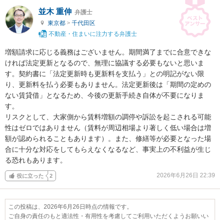
並木 重伸
弁護士
東京都
>
千代田区
不動産・住まいに注力する弁護士
増額請求に応じる義務はございません。期間満了までに合意できな
ければ法定更新となるので、無理に協議する必要もないと思いま
す。契約書に「法定更新時も更新料を支払う」との明記がない限
り、更新料を払う必要もありません。法定更新後は「期間の定めの
ない賃貸借」となるため、今後の更新手続き自体が不要になりま
す。

リスクとして、大家側から賃料増額の調停や訴訟を起こされる可能
性はゼロではありません（賃料が周辺相場より著しく低い場合は増
額が認められることもあります）。また、修繕等が必要となった場
合に十分な対応をしてもらえなくなるなど、事実上の不利益が生じ
る恐れもあります。
2026年6月26日 22:39
役に立った
2
この投稿は、2026年6月26日時点の情報です。
ご自身の責任のもと適法性・有用性を考慮してご利用いただくようお願いい