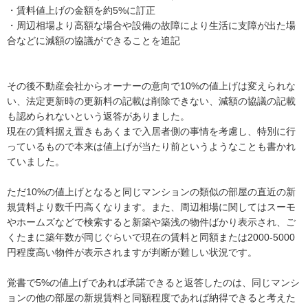
・賃料値上げの金額を約5%に訂正

・周辺相場より高額な場合や設備の故障により生活に支障が出た場
合などに減額の協議ができることを追記

その後不動産会社からオーナーの意向で10%の値上げは変えられな
い、法定更新時の更新料の記載は削除できない、減額の協議の記載
も認められないという返答がありました。

現在の賃料据え置きもあくまで入居者側の事情を考慮し、特別に行
っているもので本来は値上げが当たり前というようなことも書かれ
ていました。

ただ10%の値上げとなると同じマンションの類似の部屋の直近の新
規賃料より数千円高くなります。また、周辺相場に関してはスーモ
やホームズなどで検索すると新築や築浅の物件ばかり表示され、ご
くたまに築年数が同じぐらいで現在の賃料と同額または2000-5000
円程度高い物件が表示されますが判断が難しい状況です。

覚書で5%の値上げであれば承諾できると返答したのは、同じマンシ
ョンの他の部屋の新規賃料と同額程度であれば納得できると考えた