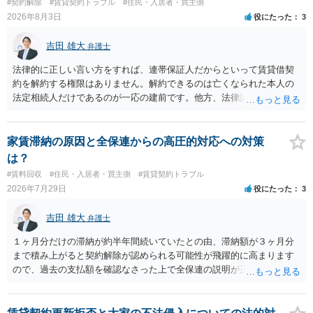
#契約解除
#賃貸契約トラブル
#住民・入居者・買主側
2026年8月3日
役にたった
3
吉田 雄大
弁護士
法律的に正しい言い方をすれば、連帯保証人だからといって賃貸借契
約を解約する権限はありません。解約できるのは亡くなられた本人の
法定相続人だけであるのが一応の建前です。他方、法律論はさてお
き、事実上であれ明渡が完了すれば賃貸人としてはそれ以上のことを
する動機づけがなくなります。 今回進められつつある手続はあくまで
も、建物を賃貸人に一日も早く明け渡すための便宜的方法として理解
家賃滞納の原因と全保連からの高圧的対応への対策
するのが良いと思います。またその方法で進めた方が、連帯保証人で
は？
あるお知り合いさんにとっても、自身の経済的負担を最小限に食い止
#賃料回収
#住民・入居者・買主側
#賃貸契約トラブル
められるため望ましいやり方だといえます。
2026年7月29日
役にたった
3
吉田 雄大
弁護士
１ヶ月分だけの滞納が約半年間続いていたとの由、滞納額が３ヶ月分
まで積み上がると契約解除が認められる可能性が飛躍的に高まります
ので、過去の支払額を確認なさった上で全保連の説明が正しければ、
全部又は一部を支払うのが最善の方法です。 約半年間も放置されてい
た理由は気になるところですが、中身のある返答は期待できないと思
います。