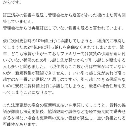
からです。

訂正済みの覚書を返送し管理会社から返答があった後はまだ何も回
答していません。

管理会社からは再度訂正していない覚書を送ると言われています。

仮に次回更新時の10%値上げに承諾してしまうと、経済的に破綻し
てしまうため2年以内に引っ越しを余儀なくされてしまいます。近
年、どこも家賃が上がっておりファミリー向け賃貸の供給が追い付
いていない状況のため引っ越し先が見つからず引っ越しを断念する
人も多いと聞きました。（現住居もここ数か月は空室が出ていない
のか、新規募集が確認できません。）いい引っ越し先があれば引っ
越すのが一番いい選択だと思うのですが、引っ越しできる保証もな
いのに安易に賃料値上げに承諾してしまうと、最悪の場合住居を失
ってしまうことになります。

また法定更新の場合の更新料支払いを承諾してしまうと、賃料の協
議が難航し法定更新後、協議継続や調停などを経て短期間で退去せ
ざるを得ない場合も更新料の支払い義務が発生し、重い負担となる
可能性があります。
