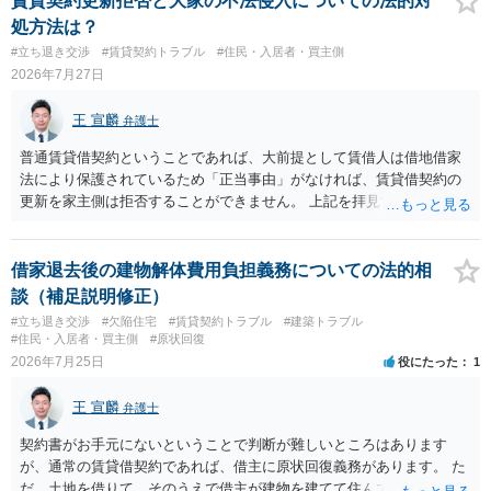
賃貸契約更新拒否と大家の不法侵入についての法的対
処方法は？
#立ち退き交渉
#賃貸契約トラブル
#住民・入居者・買主側
2026年7月27日
王 宣麟
弁護士
普通賃貸借契約ということであれば、大前提として賃借人は借地借家
法により保護されているため「正当事由」がなければ、賃貸借契約の
更新を家主側は拒否することができません。 上記を拝見する限り、通
常どおり賃料を支払い続けている状況であれば、単に「部屋の内部を
定期確認させてもらないこと」が直ちに正当事由に当たるとは思えま
せんので、更新拒絶を拒否される方向性でよろしいかと存じます。 そ
借家退去後の建物解体費用負担義務についての法的相
の交渉の中で、一定の金銭をもらえれば退去には応じる旨交渉をして
談（補足説明修正）
みるのはいかがでしょうか。 過去に賃借人の許可なく無断で賃貸人が
#立ち退き交渉
#欠陥住宅
#賃貸契約トラブル
#建築トラブル
入室する行為自体は不法行為となり、また刑事的にも住居侵入罪が成
#住民・入居者・買主側
#原状回復
立する可能性がありますので、これを理由に一定の金銭賠償を求める
2026年7月25日
役にたった
1
のも一つでしょう。
王 宣麟
弁護士
契約書がお手元にないということで判断が難しいところはあります
が、通常の賃貸借契約であれば、借主に原状回復義務があります。 た
だ、土地を借りて、そのうえで借主が建物を建てて住んでいたケース