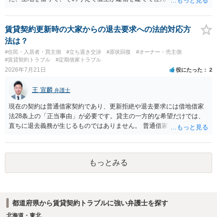
とは異なり、地付き一戸建て住宅（貸主所有）自体を賃借していたの
であれば、建物を収去して土地を明渡す義務は原則生じないはずで
す。 その後、建物を平屋に立て替えた場合であっても、貸主の承諾を
賃貸契約更新時の大家からの退去要求への法的対応方
得ているのであれば、単純に費用を捻出した側に平屋の所有権が帰属
法は？
する、という話になるわけでもないように思います。 そのため、現
#住民・入居者・買主側
#立ち退き交渉
#原状回復
#オーナー・売主側
状、解体費用を負担することが明確な案件ではないため、まずは相手
#賃貸契約トラブル
#定期借家トラブル
に請求の根拠（なぜ当方が平屋の解体費用を負担しなければならない
2026年7月21日
役にたった
2
のか）を確認されてみてはいかがでしょうか。
王 宣麟
弁護士
現在の契約は普通借家契約であり、更新拒絶や退去要求には借地借家
法28条上の「正当事由」が必要です。貸主の一方的な希望だけでは、
直ちに退去義務が生じるものではありません。 普通借家契約から定期
借家契約への切り替えは、既存の普通借家契約を合意解約したうえで
新たな定期借家契約を締結する形になりますが、これは任意の合意が
前提であり、借主が同意しなければ成立しません。 12年間の居住実
もっとみる
績、子どもの学校や地域とのつながり、転居費用の準備が困難な事情
などは、借主側の強い居住継続の必要性として正当事由判断において
重視される要素ですので、貸主側にかなり具体的な事情と立退料など
がない限り、更新拒絶が認められるハードルは一般的に高いと考えら
都道府県から賃貸契約トラブルに強い弁護士を探す
れます。 建物が未登記であること自体は、賃貸借契約の有効性を直ち
に否定するものではなく、引渡しがされていれば賃貸借の効力は原則
北海道・東北