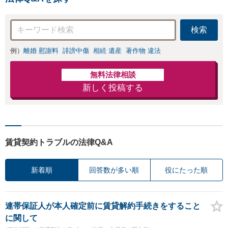
援を一手に引き受けます
検索
例）
離婚 慰謝料
誹謗中傷
相続 遺産
著作物 違法
無料法律相談
新しく投稿する
賃貸契約トラブルの法律Q&A
新着順
回答数が多い順
役にたった順
連帯保証人が本人確定前に賃貸解約手続きをすること
に関して