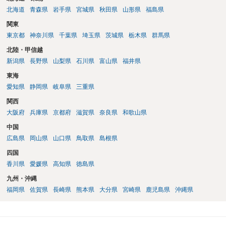
有効とされています。 今後の交渉では、①現在は普通借家契約が継続
北海道
青森県
岩手県
宮城県
秋田県
山形県
福島県
しており定期借家への変更に合意していないこと、②貸主側の事情
関東
（誰が所有者で誰が実際に住む予定か等）を具体的に書面で説明して
東京都
神奈川県
千葉県
埼玉県
茨城県
栃木県
群馬県
ほしいこと、③自分たちの居住継続の必要性を丁寧に伝えること、を
基本方針としたうえで、仮に一定時期の退去を検討する場合には、立
北陸・甲信越
退料・引越費用・原状回復費用負担などの条件を明確にした書面を作
新潟県
長野県
山梨県
石川県
富山県
福井県
成することが重要です。 契約書では、更新条項・解除条項・期間の定
東海
め・定期借家に関する記載の有無、これまでの更新時の合意内容
（「今回で最後」などの文言）が、借主不利な特約として無効になり
愛知県
静岡県
岐阜県
三重県
得るかどうかも含めて検討ポイントになりますので、署名押印前に内
関西
容を十分に確認し、不明点は弁護士に相談することをおすすめしま
大阪府
兵庫県
京都府
滋賀県
奈良県
和歌山県
す。
中国
広島県
岡山県
山口県
鳥取県
島根県
四国
香川県
愛媛県
高知県
徳島県
九州・沖縄
福岡県
佐賀県
長崎県
熊本県
大分県
宮崎県
鹿児島県
沖縄県