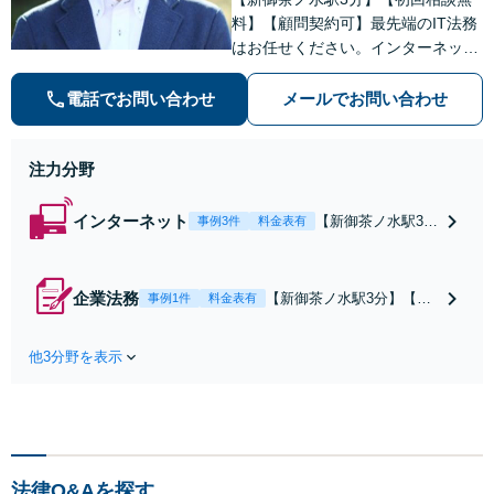
料】【顧問契約可】最先端のIT法務
はお任せください。インターネット
社会の複雑な法的課題に対処し、ビ
ジネスの成長をサポート「クリエイ
電話でお問い合わせ
メールでお問い合わせ
ター・発信者の権利保護」契約書の
作成、知的財産権の保護、コンプラ
注力分野
イアンス体制の構築など
インターネット
【新御茶ノ水駅3
事例3件
料金表有
分】【初回相談無
料】【顧問契約
可】【トラスト&
企業法務
【新御茶ノ水駅3分】【初
事例1件
料金表有
セーフティ協会パ
回相談無料】【顧問契約
ートナー弁護士】
可】【大手事務所出身／農
最先端のIT法務は
他3分野を表示
林水産業の法務に強い】最
お任せください。
先端のIT法務はお任せくだ
景品表示法やクリ
さい。契約書の作成、知的
エイター・発信者
財産権の保護、コンプライ
の権利保護の対応
アンス体制の構築など、ビ
可
ジネスの基盤となる法的支
法律Q&Aを探す