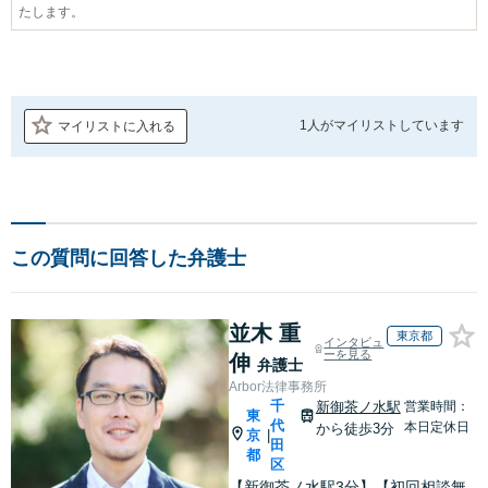
たします。
1人が
マイリストしています
マイリストに入れる
この質問に回答した弁護士
並木 重
東京都
インタビュ
ーを見る
伸
弁護士
Arbor法律事務所
千
新御茶ノ水駅
営業時間：
東
代
本日定休日
から徒歩3分
京
|
田
都
区
【新御茶ノ水駅3分】【初回相談無