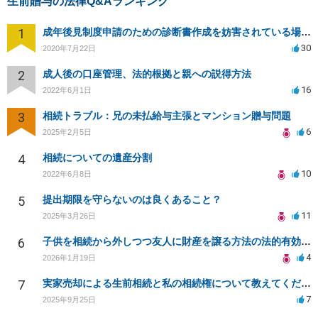
生前贈与の法律Q&Aランキング
1
成年後見制度申請のための診断書作成を妨害されている場合、法律家に対策を依頼できることはありますか？
30
2020年7月22日
2
成人後の口座管理、法的根拠と親への説得方法
16
2022年6月1日
3
相続トラブル：兄の未払給与主張とマンション贈与問題
6
2025年2月5日
4
相続についての遺産分割
10
2022年6月8日
5
提出期限を守らないのは良くあること？
11
2025年3月26日
6
子供を相続から外しつつ友人に財産を譲る方法の法的有効性は？
4
2026年1月19日
7
実家売却による生前相続と私の相続権について教えてください
7
2025年9月25日