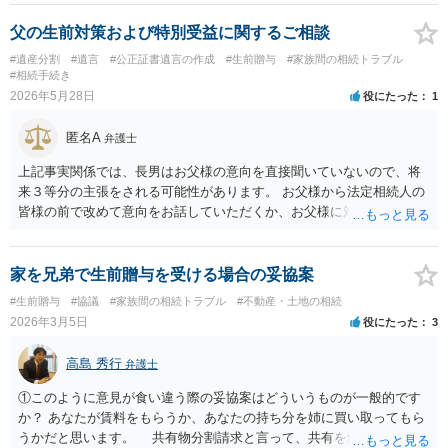
父の生前対策および特別受益に関するご相談
#遺産分割
#遺言
#公正証書遺言の作成
#生前贈与
#家族間の相続トラブル
#相続手続き
2026年5月28日
役にたった
1
匿名A
弁護士
上記事実関係では、長男はお父様の意向を直接聞いていないので、将
来３等分の主張をされる可能性があります。 お父様から法定相続人の
皆様の前で改めて意向をお話していただくか、お父様に対し遺言を残
していただくように弁護士等に相談するようアドバイスする方法があ
ります。
家を兄弟で生前贈与を受ける場合の妥協案
#生前贈与
#協議
#家族間の相続トラブル
#不動産・土地の相続
2026年3月5日
役にたった
3
高島 秀行
弁護士
①このように意見が食い違う際の妥協案はどういうものが一般的です
か？ あなたが賃料をもらうか、あなたの持ち分を姉に買い取ってもら
うかだと思います。 共有物分割請求と言って、共有を解消する場合