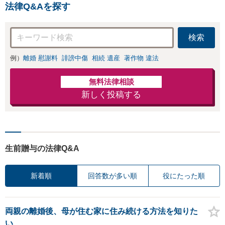
法律Q&Aを探す
検索
例）
離婚 慰謝料
誹謗中傷
相続 遺産
著作物 違法
無料法律相談
新しく投稿する
生前贈与の法律Q&A
新着順
回答数が多い順
役にたった順
両親の離婚後、母が住む家に住み続ける方法を知りた
い