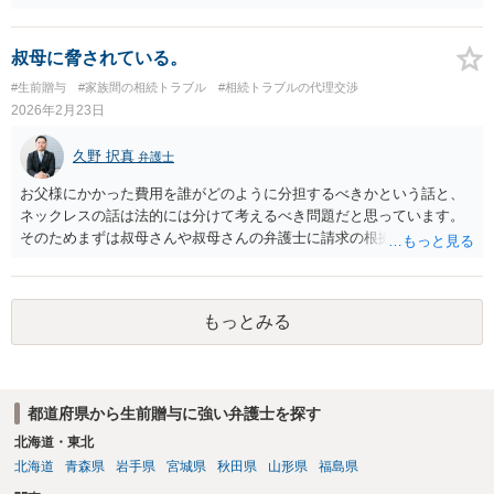
売って代金を分けるか、 あなたの持ち分を買い取るよう請求するこ
とができます。 ただし、共有で贈与を受けるときに、相手が使用す
ることを認めると そのような共有物分割請求ができるのかが問題と
叔母に脅されている。
なってしまいます。 ②仮に姉がこの家で事業を始めた場合、私に一定
#生前贈与
#家族間の相続トラブル
#相続トラブルの代理交渉
の賃貸料を払うのが一般的でしょうか？ 姉だけ使用することを認
2026年2月23日
めるのであれば賃料をもらったらよいと思います。 ③家や土地を共有
名義にするとトラブルが多いと聞きますが、家を兄弟姉妹で相続・贈
久野 択真
弁護士
与を受ける場合みなさんどうしているのでしょうか。 共有で贈与
を受けるということは少なく、相続で共有となった場合は遺産分割の
お父様にかかった費用を誰がどのように分担するべきかという話と、
際に なるべく共有にしないで、代償金をもらうか、売って代金を分
ネックレスの話は法的には分けて考えるべき問題だと思っています。
ける方法にする。 やむなく共有になってしまった場合は共有物分割
そのためまずは叔母さんや叔母さんの弁護士に請求の根拠を尋ねてみ
請求で共有状態を解消するのが一般的です。 最初から、共有で相
た方が良いと思います。 なお、今後も叔母さんが引かないような場合
手が使用することを前提に贈与を受けると 共有物分割請求ができる
には、ご相談者様の方でも弁護士に具体的に相談してみるのも良いと
かどうか微妙になってしまうので、賃料をもらうくらいしか 解決方
思います。 以上ご参考までに。
法が亡くなってしまう可能性があります。 弁護士に面談で詳しい
もっとみる
事情を話して相談された方がよいと思います。
都道府県から生前贈与に強い弁護士を探す
北海道・東北
北海道
青森県
岩手県
宮城県
秋田県
山形県
福島県