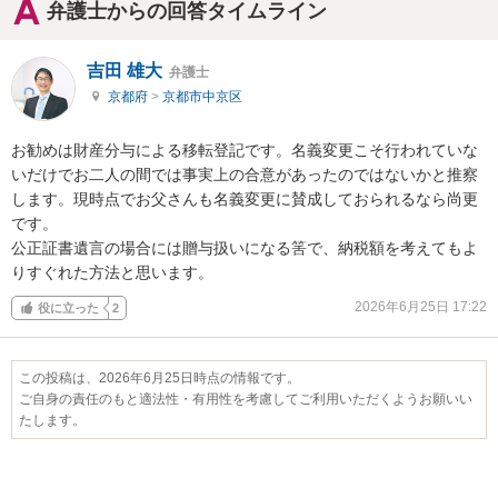
弁護士からの回答タイムライン
吉田 雄大
弁護士
京都府
>
京都市中京区
お勧めは財産分与による移転登記です。名義変更こそ行われていな
いだけでお二人の間では事実上の合意があったのではないかと推察
します。現時点でお父さんも名義変更に賛成しておられるなら尚更
です。

公正証書遺言の場合には贈与扱いになる筈で、納税額を考えてもよ
りすぐれた方法と思います。
2026年6月25日 17:22
役に立った
2
この投稿は、2026年6月25日時点の情報です。
ご自身の責任のもと適法性・有用性を考慮してご利用いただくようお願いい
たします。