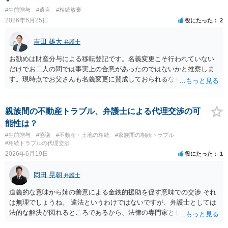
#生前贈与
#遺言
#相続放棄
2026年6月25日
役にたった
2
吉田 雄大
弁護士
お勧めは財産分与による移転登記です。名義変更こそ行われていない
だけでお二人の間では事実上の合意があったのではないかと推察しま
す。現時点でお父さんも名義変更に賛成しておられるなら尚更です。
公正証書遺言の場合には贈与扱いになる筈で、納税額を考えてもより
すぐれた方法と思います。
親族間の不動産トラブル、弁護士による代理交渉の可
能性は？
#生前贈与
#協議
#不動産・土地の相続
#家族間の相続トラブル
#相続トラブルの代理交渉
2026年6月19日
役にたった
1
岡田 晃朝
弁護士
道義的な意味から姉の善意による金銭的援助を促す意味での交渉 それ
は無理でしょうね。 違法というわけではないですが、弁護士としては
法的な解決が図れるところであるから、法律の専門家として介入する
ので。