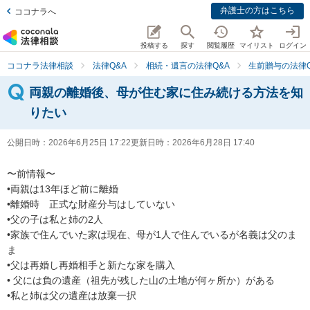
弁護士の方はこちら
ココナラへ
投稿する
探す
閲覧履歴
マイリスト
ログイン
ココナラ法律相談
法律Q&A
相続・遺言の法律Q&A
生前贈与の法律Q
両親の離婚後、母が住む家に住み続ける方法を知
りたい
公開日時：
2026年6月25日 17:22
更新日時：
2026年6月28日 17:40
〜前情報〜

•両親は13年ほど前に離婚

•離婚時　正式な財産分与はしていない

•父の子は私と姉の2人

•家族で住んでいた家は現在、母が1人で住んでいるが名義は父のま
ま

•父は再婚し再婚相手と新たな家を購入

• 父には負の遺産（祖先が残した山の土地が何ヶ所か）がある

•私と姉は父の遺産は放棄一択
