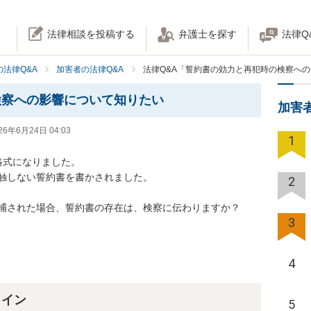
法律相談を投稿する
弁護士を探す
法律Q
法律Q&A
加害者の法律Q&A
法律Q&A「誓約書の効力と再犯時の検察へ
検察への影響について知りたい
加害
26年6月24日 04:03
1
式になりました。

触しない誓約書を書かされました。

2
捕された場合、誓約書の存在は、検察に伝わりますか？

3
4
ライン
5