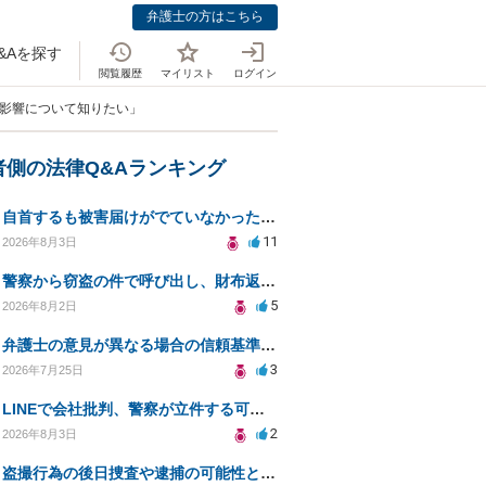
弁護士の方はこちら
&Aを探す
閲覧履歴
マイリスト
ログイン
の影響について知りたい」
者側の法律Q&Aランキング
自首するも被害届けがでていなかった場合
11
2026年8月3日
警察から窃盗の件で呼び出し、財布返却で自首すべきか？
5
2026年8月2日
弁護士の意見が異なる場合の信頼基準について教えてください
3
2026年7月25日
LINEで会社批判、警察が立件する可能性は？
2
2026年8月3日
盗撮行為の後日捜査や逮捕の可能性と初動対応について