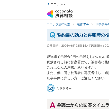
ココナラへ
ココナラ法律相談
法律Q&A
刑事事件の
誓約書の効力と再犯時の
公開日時：
2026年6月23日 15:44
更新日時：
20
脅迫罪で示談金0円の示談をしたのちに略
釈放される前に警察署にて、被害者に接
これはなんの意味がありますか。

また、仮に同じ被害者に再度脅迫し、逮
刑事事件に詳しい方、ご返信ください
たささ さん
弁護士からの回答タイム