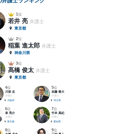
の弁護士ランキング
1
位
若井 亮
弁護士
東京都
2
位
稲葉 進太郎
弁護士
神奈川県
3
位
髙橋 俊太
弁護士
東京都
4
5
位
位
川添 圭
加藤 善大
弁護士
弁護士
大阪府
埼玉県
6
7
位
位
泉 亮介
竹本 真紀
弁護士
弁護士
東京都
愛知県
8
9
位
位