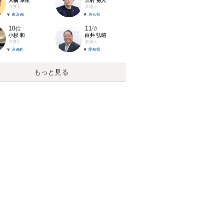
大橋 卓生
三村 勇人
弁護士
弁護士
東京都
東京都
10
11
位
位
小杉 和
白井 弘昭
弁護士
弁護士
京都府
愛知県
もっと見る