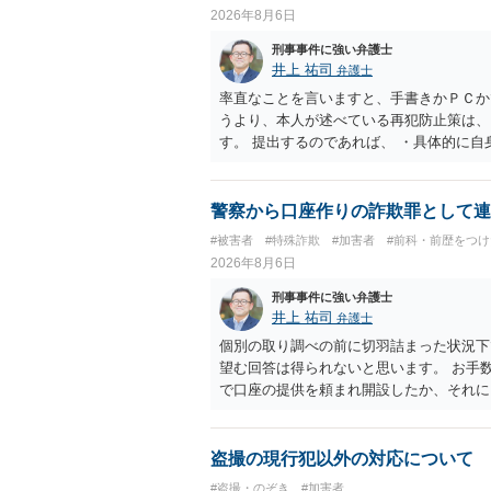
2026年8月6日
刑事事件に強い弁護士
井上 祐司
弁護士
率直なことを言いますと、手書きかＰＣか
うより、本人が述べている再犯防止策は、
す。 提出するのであれば、 ・具体的に
用している再犯防止策（例えば保護観察所
者の証言 など、証拠で担保された客観性
もともと執行猶予が狙える事案であれば本
警察から口座作りの詐欺罪として連
は、本人が再発防止策をいくら述べてもほ
#被害者
#特殊詐欺
#加害者
#前科・前歴をつ
2026年8月6日
刑事事件に強い弁護士
井上 祐司
弁護士
個別の取り調べの前に切羽詰まった状況下
望む回答は得られないと思います。 お手
で口座の提供を頼まれ開設したか、それに
ついて、お近くで詳細な法律相談を受けら
でいえば、任意取り調べの場合、ＩＣレコ
ます。
盗撮の現行犯以外の対応について
#盗撮・のぞき
#加害者