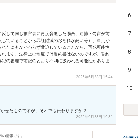
6
7
に反して同じ被害者に再度脅迫した場合、逮捕・勾留が前
反していることから罪証隠滅のおそれが高い等）、量刑が
入れたにもかかわらず脅迫していることから、再犯可能性
8
られます。法律上の制度では誓約書はないのですが、誓約
再犯の審理で前記のとおり不利に扱われる可能性がありま
9
2026年6月23日 15:44
10
書かせたものですが、それでも伝わりますか？
2026年6月23日 16:31
時点の情報です。