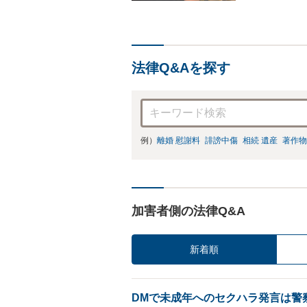
法律Q&Aを探す
例）
離婚 慰謝料
誹謗中傷
相続 遺産
著作物
加害者側の法律Q&A
新着順
DMで未成年へのセクハラ発言は警