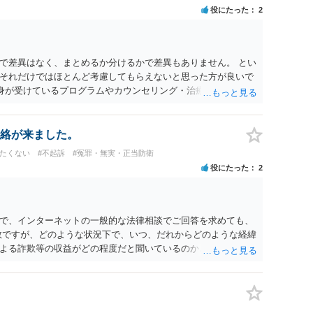
役にたった
2
で差異はなく、まとめるか分けるかで差異もありません。 とい
それだけではほとんど考慮してもらえないと思った方が良いで
自身が受けているプログラムやカウンセリング・治療の内容 ・利
と連携した職業支援の内容や具体的な就労・監督状況） ・監督
と実現可能性があるものでなければあまり意味がありません。
人の反省の言葉だけで十分であり、実刑となるか微妙な事案で
絡が来ました。
とんど効果は望めないというのが実感です。
けたくない
#不起訴
#冤罪・無実・正当防衛
役にたった
2
で、インターネットの一般的な法律相談でご回答を求めても、
数ですが、どのような状況下で、いつ、だれからどのような経緯
よる詐欺等の収益がどの程度だと聞いているのかということに
れたうえで対処方法を探された方がよいと思われます。 一般論
ーダーを持参して取り調べ内容を録音することは必須だと考え