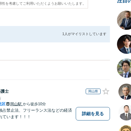
注目
用性を考慮してご利用いただくようお願いいたします。
1人が
マイリストしています
弁護士
岡山県
所
北区
岡山駅
から徒歩10分
独占禁止法、フリーランス法などの経済
詳細を見る
れています！！！