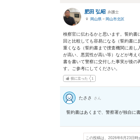
肥田 弘昭
弁護士
岡山県
>
岡山市北区
検察官に伝わるかと思います。誓約書
回と比較しても容易になる（誓約書に
重くなる（誓約書まで捜査機関に差し
が高い、悪質性が高い等）などが考え
書を書いて警察に交付した事実が後の
す。ご参考にしてください。
役に立った
1
たささ
さん
誓約書はあくまで、警察署が独自に
この投稿は、2026年6月23日