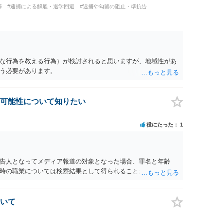
等
#逮捕による解雇・退学回避
#逮捕や勾留の阻止・準抗告
な行為を教える行為）が検討されると思いますが、地域性があ
う必要があります。
可能性について知りたい
役にたった
1
告人となってメディア報道の対象となった場合、罪名と年齢
時の職業については検察結果として得られることが通常です。
いて