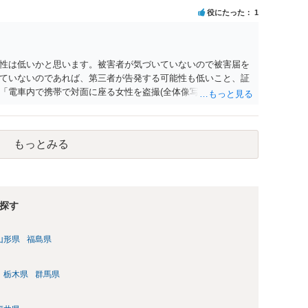
役にたった
1
性は低いかと思います。被害者が気づいていないので被害届を
ていないのであれば、第三者が告発する可能性も低いこと、証
「電車内で携帯で対面に座る女性を盗撮(全体像写真1枚と5秒程
ど強調したものではありません。」とありますが、少なくとも捜
逮捕勾留されるケースが私の弁護経験では多くなった印象です
惑防止条例違反になることもあります）。2度としないことを
もっとみる
。
探す
山形県
福島県
栃木県
群馬県