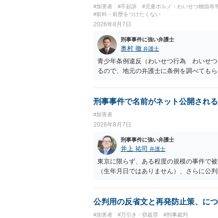
#加害者
#不起訴
#児童ポルノ・わいせつ物頒布
#前科・前歴をつけたくない
2026年8月7日
刑事事件に強い弁護士
奥村 徹
弁護士
青少年条例違反（わいせつ行為 わいせつ
るので、地元の弁護士に条例を調べてもら
刑事事件で名前がネット公開される
#加害者
2026年8月7日
刑事事件に強い弁護士
井上 祐司
弁護士
東京に限らず、ある程度の規模の事件で被
（生年月日ではありません）、さらに公判
公判用の反省文と再発防止策、につ
#加害者
#万引き・窃盗罪
#刑事裁判