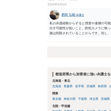
2026年8月6日
肥田 弘昭
弁護士
私の弁護経験からすると捜査や逮捕の可能
出す可能性が低いこと、防犯カメラに映っ
拠は削除されていることからです。但し、
度の動画)してしまいました。下着や胸な
査段階では性的姿態等撮影罪の被疑事実で
（最終的には不起訴ないし各都道府県の迷
お勧めいたします。ご参考にしてください
都道府県から加害者に強い弁護士を
北海道・東北
北海道
青森県
岩手県
宮城県
秋田県
関東
東京都
神奈川県
千葉県
埼玉県
茨城県
北陸・甲信越