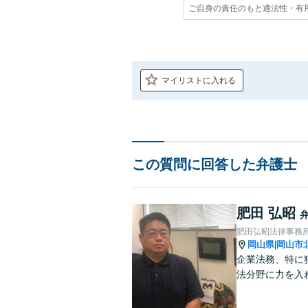
ご自身の責任のもと適法性・有
マイリストに入れる
この質問に回答した弁護士
肥田 弘昭
肥田弘昭法律事務
岡山県
岡山市
|
企業法務、特に
法分野に力を入