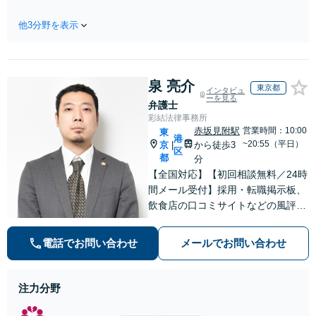
費用特約利用可】交渉から訴訟まで
対応/後遺障害等級・過失割合・主婦
他3分野を表示
休損・評価損等、正当な賠償が得ら
れるようにサポート
泉 亮介
東京都
インタビュ
ーを見る
弁護士
彩結法律事務所
赤坂見附駅
営業時間：10:00
東
港
~20:55（平日）
京
から徒歩3
|
区
都
分
【全国対応】【初回相談無料／24時
間メール受付】採用・転職掲示板、
飲食店の口コミサイトなどの風評被
害対策など実績あり！【刑事】犯罪
の種類を問わず相談可。可能な限り
電話でお問い合わせ
メールでお問い合わせ
早期対応で駆けつけサポート【労
働】不当解雇・残業代請求はおまか
せください
注力分野