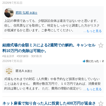
2026年7月31日
肥田 弘昭
弁護士
上記の事情であっても、少額訴訟自体は違法ではないかと思います。
但し、住民票などを取得して、特定をしっかりと調査した方がリスク
が低減するかと思います。ご参考にしてください。
結婚式場の金額ミスによる2週間での解約。キャンセル
料10万円の免除は可能か。
#返金請求
#契約解除・契約取消
2026年7月31日
役にたった
2
匿名A
弁護士
式場もそれまでの対応（人件費）や各予約など損害が発生していない
ことはありません。 費用が数百万円で、１０万円であれば、消費者契
約法は難しいと考えます。 ただ、費用の増額の規定がなかったのに増
額するのは契約違反ですので、増額に応じずに契約を維持すればよい
ということになり、解約するのは理由がないことになります。
ネット麻雀で知り合った人に投資した400万円が返金さ