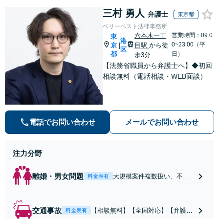
三村 勇人
弁護士
東京都
ベリーベスト法律事務所
六本木一丁
営業時間：09:0
東
港
0~23:00（平
京
目駅
から徒
|
区
都
日）
歩3分
【法務省職員から弁護士へ】◆初回
相談無料（電話相談・WEB面談）
電話でお問い合わせ
メールでお問い合わせ
注力分野
離婚・男女問題
大規模案件複数扱い、不貞
料金表有
慰謝料/離婚/婚姻費用/財産
分与/監護権/養育費/親権/子
の引き渡し、解決実績が豊
交通事故
【相談無料】【全国対応】【弁護士
料金表有
富