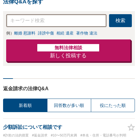
法律Q&Aを探す
たきめ細かなアドバイスが
可能です。
検索
例）
離婚 慰謝料
誹謗中傷
相続 遺産
著作物 違法
無料法律相談
新しく投稿する
返金請求の法律Q&A
新着順
回答数が多い順
役にたった順
少額訴訟について相談です
#詐欺の法的措置
#返金請求
#10〜50万円未満
#本名・住所・電話番号が判明