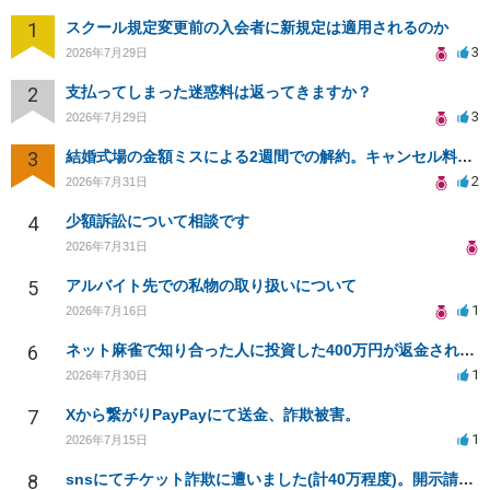
1
スクール規定変更前の入会者に新規定は適用されるのか
3
2026年7月29日
2
支払ってしまった迷惑料は返ってきますか？
3
2026年7月29日
3
結婚式場の金額ミスによる2週間での解約。キャンセル料10万円の免除は可能か。
2
2026年7月31日
4
少額訴訟について相談です
2026年7月31日
5
アルバイト先での私物の取り扱いについて
1
2026年7月16日
6
ネット麻雀で知り合った人に投資した400万円が返金されない
1
2026年7月30日
7
Xから繋がりPayPayにて送金、詐欺被害。
1
2026年7月15日
8
snsにてチケット詐欺に遭いました(計40万程度)。開示請求や今後の対応について質問したいです。