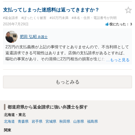
る場合があるかと思われます。
支払ってしまった迷惑料は返ってきますか？
#返金請求
#ぼったくり被害
#10万円未満
#本名・住所・電話番号が判明
2026年7月29日
役にたった
3
肥田 弘昭
弁護士
2万円の支払義務が上記の事情ですとありませんので、不当利得として
返還請求できる可能性はあります。店側の支払請求があるとすれば、
嘔吐の事実があり、その清掃に2万円相当の損害が生じた場合です。ご
参考にしてください。
もっとみる
都道府県から返金請求に強い弁護士を探す
北海道・東北
北海道
青森県
岩手県
宮城県
秋田県
山形県
福島県
関東