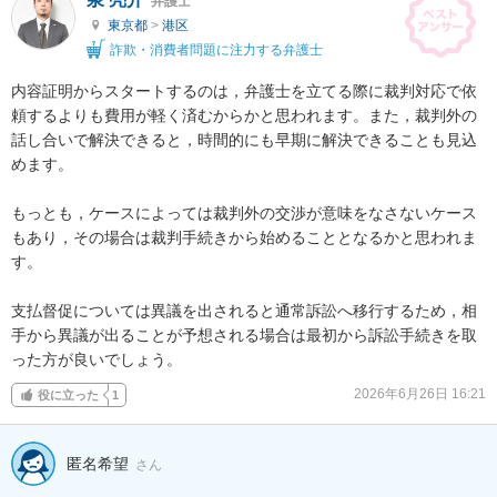
弁護士
東京都
>
港区
詐欺・消費者問題に注力する弁護士
内容証明からスタートするのは，弁護士を立てる際に裁判対応で依
頼するよりも費用が軽く済むからかと思われます。また，裁判外の
話し合いで解決できると，時間的にも早期に解決できることも見込
めます。

もっとも，ケースによっては裁判外の交渉が意味をなさないケース
もあり，その場合は裁判手続きから始めることとなるかと思われま
す。

支払督促については異議を出されると通常訴訟へ移行するため，相
手から異議が出ることが予想される場合は最初から訴訟手続きを取
った方が良いでしょう。
2026年6月26日 16:21
役に立った
1
匿名希望
さん