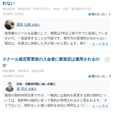
れない
#投資詐欺
#返金請求
#200万円以上
#本名・住所・電話番号が不明
2026年7月30日
役にたった
1
肥田 弘昭
弁護士
借用書のメールを証拠にして、期限は1年以上前ですでに経過していま
すので、一括請求することが可能です。相手方の居場所が分からない
場合は、弁護士に依頼した方が良いかと思います。相手方の居場所が
分かるのであれば、個人でもできるかと思います。ご参考にしてくだ
さい。
スクール規定変更前の入会者に新規定は適用されるの
か
#契約解除・契約取消
#返金請求
2026年7月29日
役にたった
3
詐欺・消費者問題に強い弁護士
泉 亮介
弁護士
個別の契約内容次第ですが、一般的には規約を変更する前の契約につ
いては、契約時の規約に従って契約が管理されるかと思われます。 そ
うでないと、契約をした後に規約を自社に有利なように変更し、それ
を従前の顧客にも適用するということが認められてしまい不合理とな