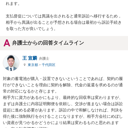
れます。

支払督促については異議を出されると通常訴訟へ移行するため，
相手から異議が出ることが予想される場合は最初から訴訟手続き
を取った方が良いでしょう。
弁護士からの回答タイムライン
王 宣麟
弁護士
東京都
>
千代田区
対象の蓄電池が購入・設置できないということであれば、契約の履
行ができないことを理由に契約を解除、代金の返還を求めるのが通
常の対応になるかと存じます。

相手方に資力があるかにもより、最終的な回収率は変わりますが、
まずは弁護士に内容証明郵便を依頼し、交渉が進まない場合は訴訟
提起に進める必要があります。訴訟の中で和解しなければ、判決を
得た後に強制執行をかけることになりますが、相手方会社にめぼし
い資産が見つかるかどうかにより結果は変わるものと思われます