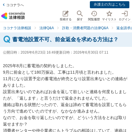
弁護士の方はこちら
ココナラへ
投稿する
探す
閲覧履歴
マイリスト
ログイン
ココナラ法律相談
法律Q&A
詐欺・消費者問題の法律Q&A
返金請求
蓄電池設置不可、前金返金を求める方法は？
公開日時：
2026年6月23日 16:49
更新日時：
2026年6月30日 07:11
2025年8月に蓄電池の契約をしました。

9月に前金として180万振込、工事は11月頃と言われました。

11月になり設置予定の蓄電池が終売となり設置出来ないとの連絡が
ありました。

設置出来ないのであればお金を返して欲しいと連絡を何度もしまし
たが、「返します」と言うだけで返金されませんでした。

連絡は取れる状態だったので、返金は諦めて蓄電池を設置してもら
う方向で進めていたのですが、なかなか進みません。

なので、お金を取り返したいのですが、どういう方法をとれば取り
返せますか？

消費者センターや仲介業者にもトラブルの相談はしていて、連絡は