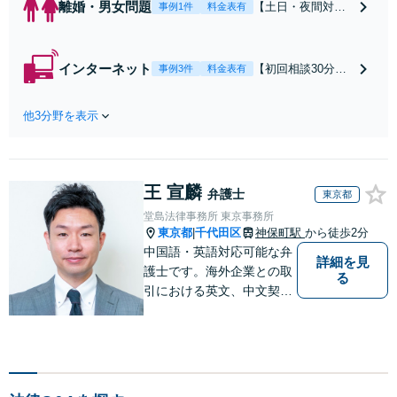
離婚・男女問題
【土日・夜間対応
事例1件
料金表有
可】【初回相談30
分無料】「相手方
から書面を提示さ
インターネット
【初回相談30分無
事例3件
料金表有
れたら、サインす
料】状況に応じて
る前にご相談を」
手段を使い分け、
経験豊富な弁護士
他3分野を表示
適切な方法で投稿
が全力で交渉にあ
の削除・発信者情
たります！相手方
報開示請求をおこ
と直接話す精神的
ないます「企業や
負担を軽減「弁護
王 宣麟
お店の風評被害対
弁護士
東京都
士の交渉で慰謝料
策／売り上げ低下
堂島法律事務所 東京事務所
金額アップ／減額
防止のために尽
東京都
千代田区
神保町駅
から徒歩2分
|
交渉も対応可」
力」加害者側の対
中国語・英語対応可能な弁
【完全個室対応】
詳細を見
応可：開示請求の
護士です。海外企業との取
る
意見照会が来たと
引における英文、中文契約
きの対処法、被害
書のレビューやM&A、海外
者との示談交渉
進出サポートをしていま
す。中国やシンガポールへ
の海外留学・出向経験もあ
るため、現地文化を踏まえ