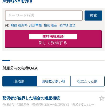
法律Q&Aを探す
検索
例）
離婚 慰謝料
誹謗中傷
相続 遺産
著作物 違法
無料法律相談
新しく投稿する
財産分与の法律Q&A
新着順
回答数が多い順
役にたった順
配偶者が他界した場合の遺産相続
#財産分与
#親族関係
#婚姻費用(別居中の生活費など)
#離婚すること自体