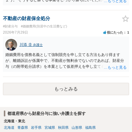
任を強くおすすめします。
不動産の財産保全処分
#財産分与
#婚姻費用(別居中の生活費など)
2026年7月29日
役にたった
1
川添 圭
弁護士
婚姻費用を債務名義として強制競売を申し立てる方法もあり得ます
が、離婚訴訟が係属中で、不動産が無剰余でないのであれば、財産分
与（の附帯処分請求）を本案として仮差押えを申し立てる（法的には
審判前保全処分の扱いになるので管轄は家庭裁判所）という方法も考
えられます。弁護士へ依頼しているのであれば、担当弁護士とよく相
談してください。
もっとみる
都道府県から財産分与に強い弁護士を探す
北海道・東北
北海道
青森県
岩手県
宮城県
秋田県
山形県
福島県