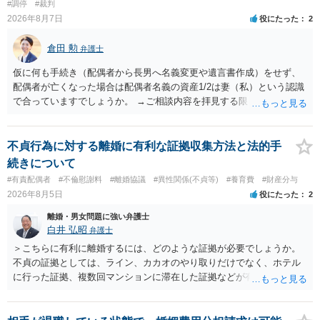
#調停
#裁判
2026年8月7日
役にたった
2
倉田 勲
弁護士
仮に何も手続き（配偶者から長男へ名義変更や遺言書作成）をせず、
配偶者が亡くなった場合は配偶者名義の資産1/2は妻（私）という認識
で合っていますでしょうか。 →ご相談内容を拝見する限りでは、その
認識で合ってはいます。 なお、逆に１/２しか権利がないため、自宅を
完全に所有する場合は、他の相続人に対して自宅の評価額の１/２の代
償金の支払いが必要になります。
不貞行為に対する離婚に有利な証拠収集方法と法的手
続きについて
#有責配偶者
#不倫慰謝料
#離婚協議
#異性関係(不貞等)
#養育費
#財産分与
2026年8月5日
役にたった
2
離婚・男女問題に強い弁護士
白井 弘昭
弁護士
＞こちらに有利に離婚するには、どのような証拠が必要でしょうか。
不貞の証拠としては、ライン、カカオのやり取りだけでなく、ホテル
に行った証拠、複数回マンションに滞在した証拠などが有効です。 不
貞の証拠があれば、離婚をさらに有利に進める（離婚したい時期に離
婚する、慰謝料をとるなど）ことができると思われます。 ただし、不
貞発覚後、長期間同居を続けると、不貞を許したとの評価につながる