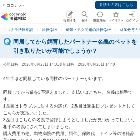
弁護士の方はこちら
ココナラへ
投稿する
探す
閲覧履歴
マイリスト
ログイン
ココナラ法律相談
法律Q&A
離婚・男女問題の法律Q&A
財産分与の
同居してから飼育したパートナー名義のペットを
引き取りたいが可能でしょうか？
公開日時：
2026年6月23日 14:01
更新日時：
2026年6月26日 14:40
4年半ほど同棲している同性のパートナーがいます。

同棲してから猫を3匹迎えました。支払いはこちら、名義は相手で
す。

1匹目はトラブルに対するお詫び、2匹目は誕生日プレゼントとして
こちらが支払いました。

3匹目はこちらの名義で登録しようとしましたが見つかってしまい、
相手の名義にされてしまいました。

購入費用の他、動物病院の費用、餌代、保険代、トイレ等の消耗品