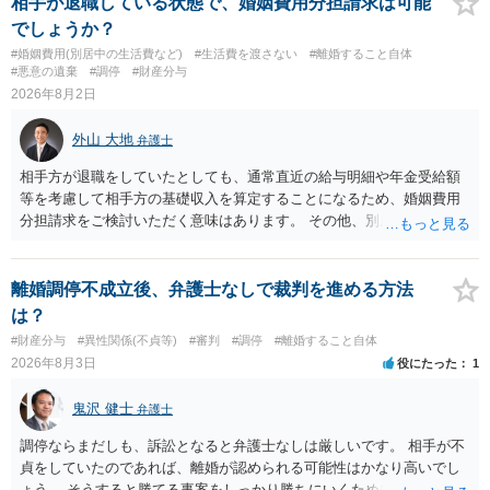
相手が退職している状態で、婚姻費用分担請求は可能
場合がありますので、ご注意ください。 以上、ご参考まで。
でしょうか？
#婚姻費用(別居中の生活費など)
#生活費を渡さない
#離婚すること自体
#悪意の遺棄
#調停
#財産分与
2026年8月2日
外山 大地
弁護士
相手方が退職をしていたとしても、通常直近の給与明細や年金受給額
等を考慮して相手方の基礎収入を算定することになるため、婚姻費用
分担請求をご検討いただく意味はあります。 その他、別居の経緯、質
問者様の年収、監護されているお子様がいるかといった事情をふまえ
て、ご検討いただくのが良いかと思います。
離婚調停不成立後、弁護士なしで裁判を進める方法
は？
#財産分与
#異性関係(不貞等)
#審判
#調停
#離婚すること自体
2026年8月3日
役にたった
1
鬼沢 健士
弁護士
調停ならまだしも、訴訟となると弁護士なしは厳しいです。 相手が不
貞をしていたのであれば、離婚が認められる可能性はかなり高いでし
ょう。 そうすると勝てる事案をしっかり勝ちにいくためにも弁護士委