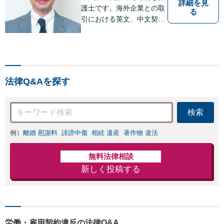
詳細を見
護士です。海外企業との取
る
引における英文、中文契約
書のレビューやM&A、海外
進出サポートをしていま
す。中国やシンガポールへ
の海外留学・出向経験もあ
るため、現地文化を踏まえ
法律Q&Aを探す
たきめ細かなアドバイスが
可能です。
検索
例）
離婚 慰謝料
誹謗中傷
相続 遺産
著作物 違法
無料法律相談
新しく投稿する
労働・雇用契約違反の法律Q&A