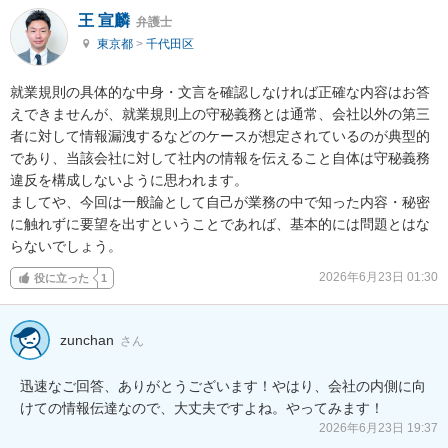
王 宣麟
弁護士
東京都
>
千代田区
就業規則の具体的な中身・文言を確認しなければ正確な内容はお答
えできませんが、就業規則上の守秘義務とは通常、会社以外の第三
者に対して情報漏洩するなどのケースが想定されているのが典型的
であり、当該会社に対して社内の情報を伝えること自体は守秘義務
違反を構成しないように思われます。

ましてや、今回は一般論として自己が業務の中で知った内容・秘密
に触れずに要望を出すということであれば、基本的には問題とはな
らないでしょう。
2026年6月23日 01:30
役に立った
1
zunchan
さん
迅速なご回答、ありがとうございます！やはり、会社の内側に向
けての情報伝達なので、大丈夫ですよね。やってみます！
2026年6月23日 19:37