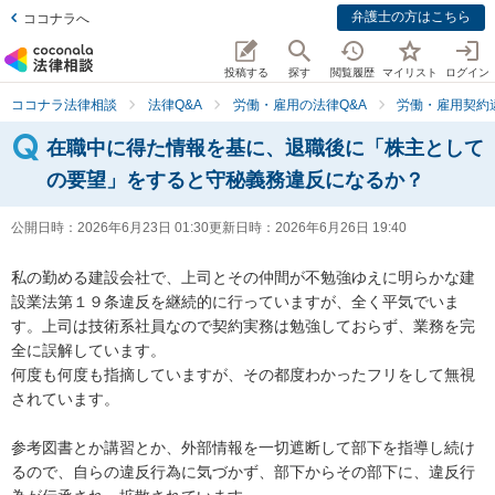
弁護士の方はこちら
ココナラへ
投稿する
探す
閲覧履歴
マイリスト
ログイン
ココナラ法律相談
法律Q&A
労働・雇用の法律Q&A
労働・雇用契約
在職中に得た情報を基に、退職後に「株主として
の要望」をすると守秘義務違反になるか？
公開日時：
2026年6月23日 01:30
更新日時：
2026年6月26日 19:40
私の勤める建設会社で、上司とその仲間が不勉強ゆえに明らかな建
設業法第１９条違反を継続的に行っていますが、全く平気でいま
す。上司は技術系社員なので契約実務は勉強しておらず、業務を完
全に誤解しています。

何度も何度も指摘していますが、その都度わかったフリをして無視
されています。

参考図書とか講習とか、外部情報を一切遮断して部下を指導し続け
るので、自らの違反行為に気づかず、部下からその部下に、違反行