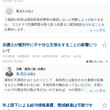
2026年7月31日
ースにする、算定根拠を明確化する、違約金ではなく「合理的な実
費・未回収費用のみ」に限定する、などが典型です。 ・弁護士に契約
匿名A
弁護士
前に契約書の内容をレビューしてもらう価値は十分にあると思われま
す。 争点は、契約類型が雇用か業務委託か、実態として労働者性があ
ご相談の内容は個別具体的事情を確認しないと判断しようがありませ
るか、解除事由が双方にどう定められているか、違約金の算定根拠が
ん。 ココナラで労働問題を取り扱う弁護士に個別相談をされることを
合理的か、という複数論点に分かれます。契約前なら、交渉のパワー
お薦めします。
バランスの問題もありますが、修正余地があるうえ、後から争うより
コストを抑えやすいので、資料等を持参の上弁護士に確認されること
をお勧めします。 ・事務所側の解除でも、解除理由によってはタレン
弁護士が裁判中に不十分な主張をすることの影響につ
ト側に損害賠償が発生する建付けになっていることはあります。ただ
いて
し、事務所側が一方的に解除したのにタレントへ違約金を課す設計
#不当解雇
#退職勧奨
#労働・雇用契約違反
#経営者・会社側
は、合理性や対価性を欠くとして争いやすいです。逆に、タレント側
2026年7月30日
役にたった
1
の重大な契約違反がある場合は、実損害の範囲で請求される可能性は
あります。
労働・雇用に強い弁護士
泉 亮介
弁護士
適切か不適切かはともかくとして、基本的には提出された書面や証拠
をもとに判断されるため、主張内容が噛み合ってないなどの、主張レ
ベルでの整合性の無さ等がないのであれば、その発言のみで大きく不
利になるということはないように思われます。
年上部下による給与情報暴露、懲戒解雇は可能です