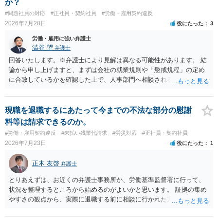
か？
#問題社員の対応
#正社員・契約社員
#労働・雇用契約違反
2026年7月28日
役にたった
3
労働・雇用に強い弁護士
澁谷 望
弁護士
回答いたします。※弁護士により見解は異なる可能性があります。 結
論から申し上げますと、まずは会社の就業規則や「懲戒規程」の定め
に合致しているかを確認した上で、人事部門へ相談されることが最優
先となります。 その上で、いきなりの懲戒解雇は法的ハードルが高い
ものの、重い懲戒処分の対象には十分なり得ます。 名誉や評価の回復
については、会社側に「部下の不正行為による情報漏洩」と正式に認
現職を退職するにあたって今までの不法な部分の慰謝
定させ、誤認した他部署への適切なフォローや周知を求めるのが有効
料等は請求できるのか。
です。 あるいは、懲戒があったことを社内で周知される手続があるの
#労働・雇用契約違反
#未払い残業代請求
#労災対応
#正社員・契約社員
ならば、それにより軽微ながら回復はできるかもしれません。 さらに
2026年7月23日
役にたった
1
個人としても、相手に対してプライバシー侵害等に基づく損害賠償
（慰謝料）を請求する選択肢がありえます（ただし、金額は多額にな
正木 友啓
弁護士
らない可能性があります。）。
とりあえずは、お近くの弁護士事務所か、労働基準監督署に行って、
状況を整理するところから始めるのがよいかと思います。 証拠の集め
やすさの観点から、実際に退職する前に相談に行かれた方がよいかと
思います