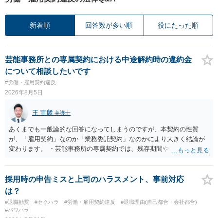
新着順
回答数が多い順
役にたった順
芸能事務所との専属契約における中途解約時の違約金
について相談したいです
#労働・雇用契約違反
2026年8月5日
王 宣麟
弁護士
あくまでも一般論的な回答になってしまうのですが、本契約の性質
が、「雇用契約」なのか「業務委託契約」なのかにより大きく結論が
変わります。 ・芸能事務所の専属契約では、残存期間や報酬額、投下
コストを基準に違約金や損害金を設定する例はあります。ただし、実
務上よくあるからといって当然に適法という意味ではなく、実際の損
害との対応関係や合理性が重要です。 ・違約金に上限がなくても、常
採用時の申告ミスと上司のハラスメント、事前対応
に有効になるわけではありません。契約が労働契約に近い実態なら労
は？
基法16条で無効となる余地があり、そうでなくても、金額が事務所の
#退職勧奨
#セクハラ
#労働・雇用契約違反
#退職理由(自己都合・会社都合)
損害と比べて過大なら無効や減額が争点になります。 ・契約前の修正
#パワハラ
交渉は一般的です。 交渉の方向としては、上限額を設ける、実損害ベ