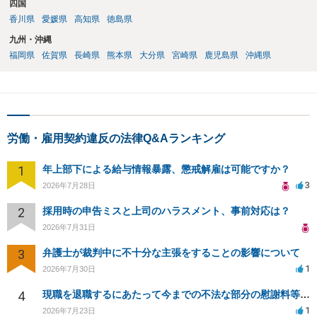
四国
香川県
愛媛県
高知県
徳島県
九州・沖縄
福岡県
佐賀県
長崎県
熊本県
大分県
宮崎県
鹿児島県
沖縄県
労働・雇用契約違反の法律Q&Aランキング
1
年上部下による給与情報暴露、懲戒解雇は可能ですか？
3
2026年7月28日
2
採用時の申告ミスと上司のハラスメント、事前対応は？
2026年7月31日
3
弁護士が裁判中に不十分な主張をすることの影響について
1
2026年7月30日
4
現職を退職するにあたって今までの不法な部分の慰謝料等は請求できるのか。
1
2026年7月23日