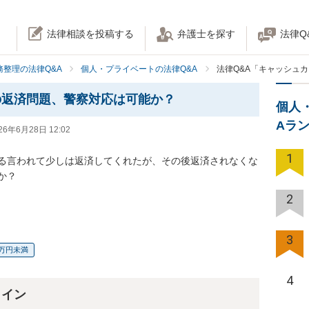
法律相談を投稿する
弁護士を探す
法律Q
務整理の法律Q&A
個人・プライベートの法律Q&A
法律Q&A「キャッシュ
の返済問題、警察対応は可能か？
個人
Aラ
26年6月28日 12:02
1
る言われて少しは返済してくれたが、その後返済されなくな
？

2
3
0万円未満
4
ライン