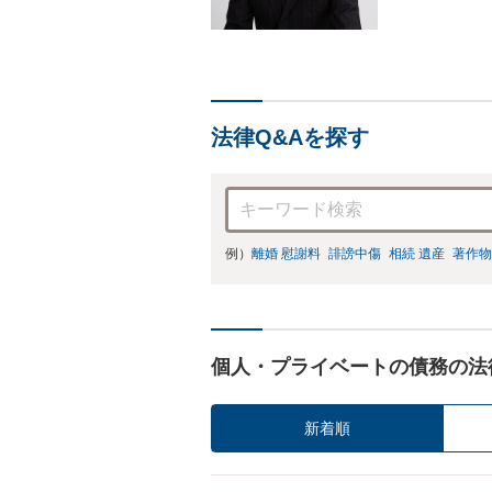
法律Q&Aを探す
例）
離婚 慰謝料
誹謗中傷
相続 遺産
著作物
個人・プライベートの債務の法
新着順