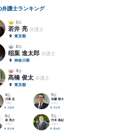
の弁護士ランキング
1
位
若井 亮
弁護士
東京都
2
位
稲葉 進太郎
弁護士
神奈川県
3
位
髙橋 俊太
弁護士
東京都
4
5
位
位
川添 圭
加藤 善大
弁護士
弁護士
大阪府
埼玉県
6
7
位
位
泉 亮介
竹本 真紀
弁護士
弁護士
東京都
愛知県