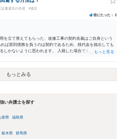
回避する方法は？
正証書遺言の作成
#遺言
役にたった
2
用を立て替えてもらった、改修工事の契約名義はご自身という
あれば原則債務を負うのは契約であるため、残代金を捻出しても
るしかないように思われます。 入籍した場合でも、原則契約者
がありません。 なかなか対応に難しい案件であり、公開の場で
われますので、資料等を持参のうえ個別に弁護士に相談される
もっとみる
強い弁護士を探す
山形県
福島県
栃木県
群馬県