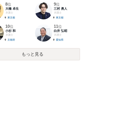
8
9
位
位
大橋 卓生
三村 勇人
弁護士
弁護士
東京都
東京都
10
11
位
位
小杉 和
白井 弘昭
弁護士
弁護士
京都府
愛知県
もっと見る