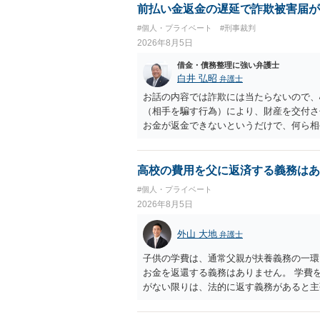
前払い金返金の遅延で詐欺被害届が
#個人・プライベート
#刑事裁判
2026年8月5日
借金・債務整理に強い弁護士
白井 弘昭
弁護士
お話の内容では詐欺には当たらないので、
（相手を騙す行為）により、財産を交付さ
お金が返金できないというだけで、何ら相
に問うことはできません。 おそらく、相
を述べた場合は、捜査はあるかもしれませ
しなさいよ」程度の注意で済むことだと思
高校の費用を父に返済する義務はあ
致し方ありません。真摯に分割して支払う
#個人・プライベート
2026年8月5日
外山 大地
弁護士
子供の学費は、通常父親が扶養義務の一環
お金を返還する義務はありません。 学費
がない限りは、法的に返す義務があると主