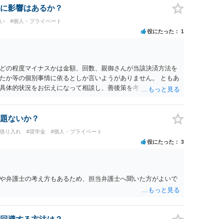
に影響はあるか？
い
#個人・プライベート
役にたった
1
どの程度マイナスかは金額、回数、親御さんが当該決済方法を
たか等の個別事情に依るとしか言いようがありません。 ともあ
具体的状況をお伝えになって相談し、善後策を考えることをお
題ないか？
行借り入れ
#奨学金
#個人・プライベート
役にたった
3
や弁護士の考え方もあるため、担当弁護士へ聞いた方がよいで