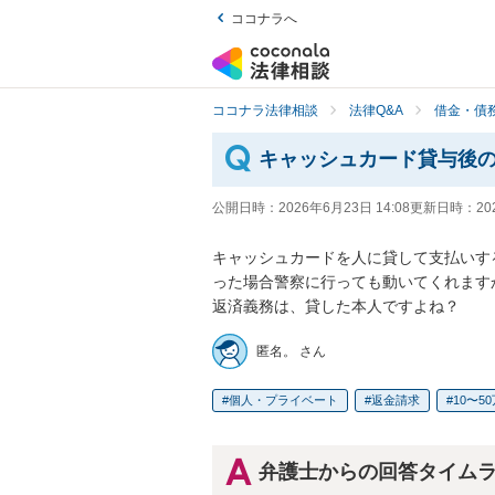
ココナラへ
ココナラ法律相談
法律Q&A
借金・債
キャッシュカード貸与後
公開日時：
2026年6月23日 14:08
更新日時：
20
キャッシュカードを人に貸して支払いす
った場合警察に行っても動いてくれますか
返済義務は、貸した本人ですよね？
匿名。 さん
個人・プライベート
返金請求
10〜5
弁護士からの回答タイム