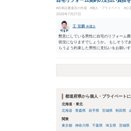
自宅リフォーム契約の支払い負担を
#自筆証書遺言の作成
#個人・プライベート
#公
2026年7月27日
王 宣麟
弁護士
懇意にしている男性に自宅のリフォーム費
状況になりますでしょうか。 もしそうで
らうよう約束した男性に支払いをお願いす
が単独で全ての債務を負うことには変わり
アドバイスを行うのも限界があるように思
ことをお勧めします。
都道府県から個人・プライベートに
北海道・東北
北海道
青森県
岩手県
宮城県
秋田県
関東
東京都
神奈川県
千葉県
埼玉県
茨城県