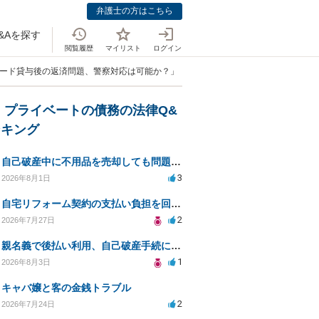
弁護士の方はこちら
&Aを探す
閲覧履歴
マイリスト
ログイン
カード貸与後の返済問題、警察対応は可能か？」
・プライベートの債務の法律Q&
ンキング
自己破産中に不用品を売却しても問題ないか？
3
2026年8月1日
自宅リフォーム契約の支払い負担を回避する方法は？
2
2026年7月27日
親名義で後払い利用、自己破産手続に影響はあるか？
1
2026年8月3日
キャバ嬢と客の金銭トラブル
2
2026年7月24日