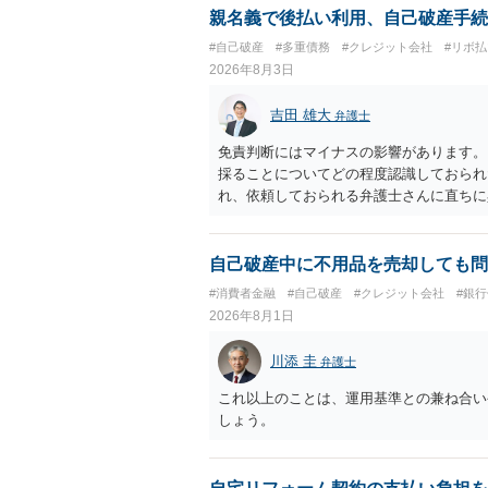
親名義で後払い利用、自己破産手続
#自己破産
#多重債務
#クレジット会社
#リボ払
2026年8月3日
吉田 雄大
弁護士
免責判断にはマイナスの影響があります。
採ることについてどの程度認識しておられ
れ、依頼しておられる弁護士さんに直ちに
勧めします。
自己破産中に不用品を売却しても問
#消費者金融
#自己破産
#クレジット会社
#銀
2026年8月1日
川添 圭
弁護士
これ以上のことは、運用基準との兼ね合い
しょう。