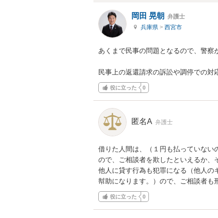
岡田 晃朝
弁護士
兵庫県
>
西宮市
あくまで民事の問題となるので、警察が
民事上の返還請求の訴訟や調停での対
役に立った
0
匿名A
弁護士
借りた人間は、（１円も払っていない
ので、ご相談者を欺したといえるか、
他人に貸す行為も犯罪になる（他人の
幇助になります。）ので、ご相談者も
役に立った
0