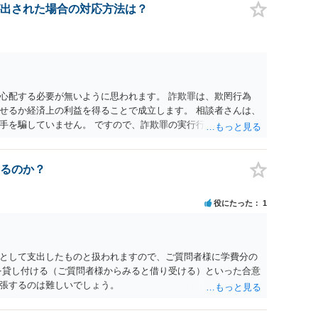
出された場合の対応方法は？
心配する必要が無いように思われます。 詐欺罪は、欺罔行為
せるか経済上の利益を得ることで成立します。 相談者さんは、
手を騙していません。 ですので、詐欺罪の実行行為性が無く罪
手が真実を話せば警察も取り合わないと思いますが、虚偽の内容
ん。 ただし、捜査において、真実を説明すれば、「ちゃんと返
われます。 また、返せるお金が無いのであれば、返せないのは
るのか？
ことを相手に告げていくのみでしょう。 以上、ご参考まで。
役にたった
1
として支出したものと扱われますので、ご質問者様に学費分の
を貸し付ける（ご質問者様からみると借り受ける）といった合意
張するのは難しいでしょう。