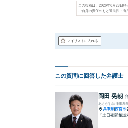
この投稿は、2026年6月23日
ご自身の責任のもと適法性・有
マイリストに入れる
この質問に回答した弁護士
岡田 晃朝
あさがお法律事務
兵庫県
西宮市
|
「土日夜間相談