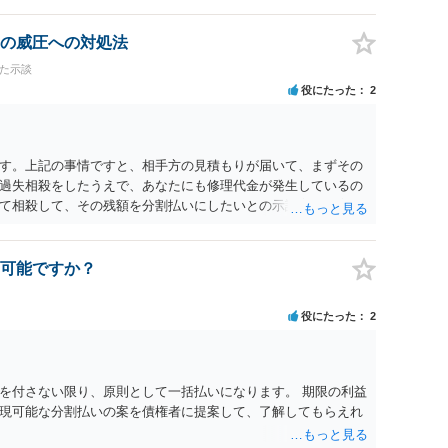
務所で相談だけでもされることも検討ください。
の威圧への対処法
けた示談
役にたった
2
す。上記の事情ですと、相手方の見積もりが届いて、まずその
過失相殺をしたうえで、あなたにも修理代金が発生しているの
て相殺して、その残額を分割払いにしたいとの示談案を提案す
あれば、斡旋、仲裁、民事調停を利用しては如何でしょうか。
可能ですか？
役にたった
2
を付さない限り、原則として一括払いになります。 期限の利益
現可能な分割払いの案を債権者に提案して、了解してもらえれ