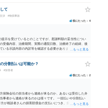
して
の交渉
#物損事故
役にたった
4
0円の提示を受けているとのことですが、慰謝料額の妥当性につい
の受傷内容、治療期間、実際の通院日数、治療終了の経緯、後
ている示談内容の内訳等を確認する必要があります。保険会社
士が介入することにより増額を検討できる場合がありますの
護士に個別に相談することをお勧めいたします。 ・相手方保険
・叔母様の診断名、けがの内容 ・治療開始日及び治療終了日 ・
の分割払いは可能か？
っているか ・叔母様ご本人やご家族等が加入している保険に、
渉
#加害者
付帯しているか なお、被害者は叔母様ご本人となりますので、
役にたった
2
の依頼意思等を確認する必要があります。日本語での十分な意
たりのご事情も踏まえて、依頼意思の確認方法等を検討する必
方保険会社の担当者から連絡が来るのか、あるいは受任した弁
当事者から連絡が来るのかは様々です。 一括払いや分割払い
手方が相談者さんの損害賠償金の支払いにつき、分割払いに合意
なければ和解できないことになります。 今後の見通しを知る為