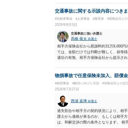
交通事故に関する示談内容につきま
#自動車事故
#人身事故
#被害者
#保険会社と
2026年8月3日
交通事故に強い弁護士
髙橋 俊太
弁護士
相手方保険会社から慰謝料約31万9,00
ては、金額だけでは判断が難しく、叔母様
遺症の有無、相手方保険会社から提示され
から提示される慰謝料額については、弁護
で、以下の資料・情報を準備した上で、弁
会社から届いている示談金額の提示書類 
物損事故で任意保険未加入、賠償金
入院の有無、通院回数 ・現在も症状が残
#物損事故
#解決に向けた示談
#保険会社との交
今回の事故で利用できる弁護士費用特約が
2026年7月27日
弁護士が受任する場合には、叔母様ご本人
思疎通が難しいとのことですので、そのあ
西浦 嘉博
弁護士
要があると思われます。
過失割合や相手方の契約状況により、相手
護士から連絡が来るのか、もしくは相手方
は、和解交渉の際の条件となります。 相
すれば、和解は可能です。 他方で合意し