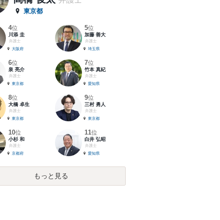
東京都
4
5
位
位
川添 圭
加藤 善大
弁護士
弁護士
大阪府
埼玉県
6
7
位
位
泉 亮介
竹本 真紀
弁護士
弁護士
東京都
愛知県
8
9
位
位
大橋 卓生
三村 勇人
弁護士
弁護士
東京都
東京都
10
11
位
位
小杉 和
白井 弘昭
弁護士
弁護士
京都府
愛知県
もっと見る