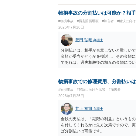
に、交渉の方向性につき、最寄りの法律事
物損事故の分割払いは可能か？相手
#物損事故
#損害賠償増額
#加害者
#解決に向
2026年7月26日
肥田 弘昭
弁護士
分割払いは、相手が合意しないと難しいで
金額が妥当かどうかを検討し、その金額に
であれば、過失相殺後の相互の金額につい
るのが良いかと思います。威圧されるので
ご参考にしてください。
物損事故での修理費用、分割払いは
#物損事故
#解決に向けた示談
#加害者
2026年7月25日
井上 祐司
弁護士
金銭の支払は、「期限の利益」というもの
を付してくれるかは先方次第ですので、実
ば分割払いは可能です。