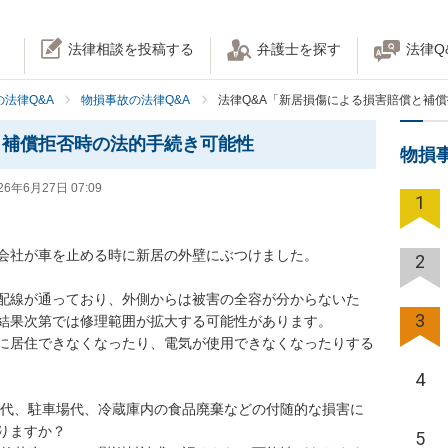
法律相談を投稿する
弁護士を探す
法律Q
法律Q&A
物損事故の法律Q&A
法律Q&A「新居損傷による損害賠償と補
と補償拒否時の法的手続き可能性
物損
26年6月27日 07:09
1


会社が車を止める時に新居の外壁にぶつけました。

2
配線が通っており、外側からは被害の全容が分からないた
3
結果次第では修理範囲が拡大する可能性があります。

に居住できなくなったり、電気が使用できなくなったりする
4
ル代、駐車場代、冷蔵庫内の食品廃棄などの付随的な損害に
ますか？

5