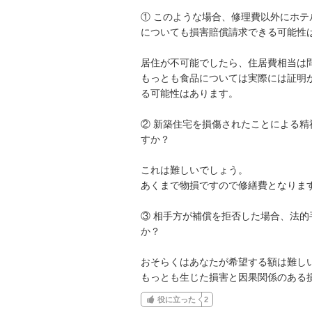
① このような場合、修理費以外にホ
についても損害賠償請求できる可能性は
居住が不可能でしたら、住居費相当は問
もっとも食品については実際には証明
る可能性はあります。

② 新築住宅を損傷されたことによる
すか？

これは難しいでしょう。

あくまで物損ですので修繕費となります
③ 相手方が補償を拒否した場合、法
か？

おそらくはあなたが希望する額は難しい
もっとも生じた損害と因果関係のある
役に立った
2