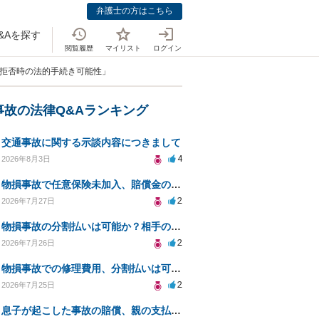
弁護士の方はこちら
&Aを探す
閲覧履歴
マイリスト
ログイン
償拒否時の法的手続き可能性」
事故の法律Q&Aランキング
交通事故に関する示談内容につきまして
4
2026年8月3日
物損事故で任意保険未加入、賠償金の分割払いは可能か？
2
2026年7月27日
物損事故の分割払いは可能か？相手の威圧への対処法
2
2026年7月26日
物損事故での修理費用、分割払いは可能ですか？
2
2026年7月25日
息子が起こした事故の賠償、親の支払義務と対策は？