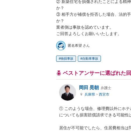
② 新築住宅を損傷されたことによる精
か？

③ 相手方が補償を拒否した場合、法的
か？

業者側は事故を認めています。

ご回答よろしくお願いいたします。
匿名希望 さん
物損事故
自動車事故
ベストアンサーに選ばれた
岡田 晃朝
弁護士
兵庫県
>
西宮市
① このような場合、修理費以外にホ
についても損害賠償請求できる可能性は
居住が不可能でしたら、住居費相当は問