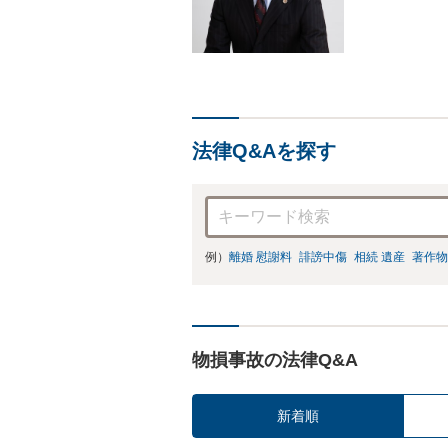
法律Q&Aを探す
例）
離婚 慰謝料
誹謗中傷
相続 遺産
著作物
物損事故の法律Q&A
新着順