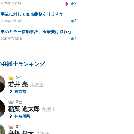
2
2026年7月16日
事故に対して支払義務ありますか
3
2026年7月18日
車のミラー接触事故、医療費は取れないのでしょうか？
1
2026年7月23日
の弁護士ランキング
1
位
若井 亮
弁護士
東京都
2
位
稲葉 進太郎
弁護士
神奈川県
3
位
髙橋 俊太
弁護士