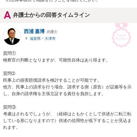
弁護士からの回答タイムライン
西浦 嘉博
弁護士
滋賀県
>
大津市
質問①

検察官の判断となりますが、可能性自体はあり得ます。

質問➁

民事上の損害賠償請求を検討することが可能です。

他方、民事上の請求を行う場合、請求する側（原告）が証拠等を示
し、自身の請求権を主張立証する責任を負担します。

質問③

考慮はされるでしょうが、（経緯はともかくとして供述が二転三転
している形になりますので）供述の信用性が低下することが見込ま
れます。
