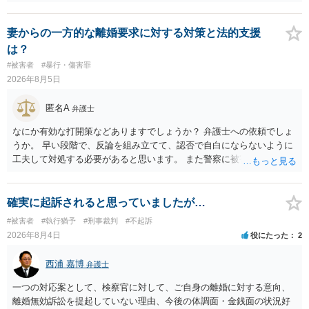
交、肛門性交、口腔性交又は膣若しくは肛門に身体の一部（陰茎を除
く。）若しくは物を挿入する行為であってわいせつなもの（以下この
条及び第179条第2項において「性交等」という。）をした者は、婚姻
妻からの一方的な離婚要求に対する対策と法的支援
関係の有無にかかわらず、5年以上の有期拘禁刑に処する。 第176条 1
は？
次に掲げる行為又は事由その他これらに類する行為又は事由により、
#被害者
#暴行・傷害罪
同意しない意思を形成し、表明し若しくは全うすることが困難な状態
2026年8月5日
にさせ又はその状態にあることに乗じて、わいせつな行為をした者
は、婚姻関係の有無にかかわらず、6月以上10年以下の拘禁刑に処す
匿名A
弁護士
る。 ③アルコール若しくは薬物を摂取させること又はそれらの影響が
あること。 以上の通りですから、アルコール摂取だけでなく、「同意
なにか有効な打開策などありますでしょうか？ 弁護士への依頼でしょ
しない意思を形成し、表明し若しくは全うすることが困難な状態」で
うか。 早い段階で、反論を組み立てて、認否で自白にならないように
あることが必要です。
工夫して対処する必要があると思います。 また警察に被害届を出すと
して、なんとか受理してもらうための方策などありますでしょうか？
告訴状を作って証拠をそろえて出すことでしょう。
確実に起訴されると思っていましたが…
#被害者
#執行猶予
#刑事裁判
#不起訴
2026年8月4日
役にたった
2
西浦 嘉博
弁護士
一つの対応案として、検察官に対して、ご自身の離婚に対する意向、
離婚無効訴訟を提起していない理由、今後の体調面・金銭面の状況好