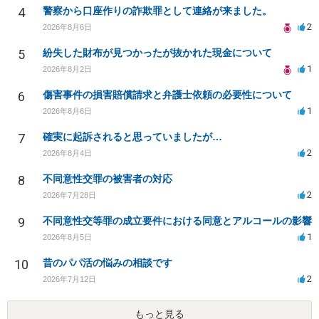
4
警察から口座作りの詐欺罪として連絡が来ました。
2
2026年8月6日
5
紛失した財布が見つかったが抜かれた現金について
1
2026年8月2日
6
傷害事件の損害賠償請求と弁護士依頼の必要性について
1
2026年8月6日
7
確実に起訴されると思っていましたが…
2
2026年8月4日
8
不同意性交罪の被害者の対応
2
2026年7月28日
9
不同意性交等罪の成立要件における同意とアルコールの影響
1
2026年8月5日
10
昔のパパ活の悩みの相談です
2
2026年7月12日
もっと見る