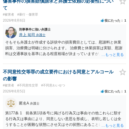
相談を受けられたうえで対処方法を探された方がよいと思われます。
傷害事件の損害賠償請求と弁護士依頼の必要性につい
一般論でいえば、任意取り調べの場合、ＩＣレコーダーを持参して取
て
り調べ内容を録音することは必須だと考えます。
#被害者
#暴行・傷害罪
2026年8月6日
役にたった
1
刑事事件に強い弁護士
井上 祐司
弁護士
そもそも弁護士が作成する訴状中の損害費目としては、慰謝料と休業
損害、治療費は明確に分けられます。 治療費と休業損害は実額、慰謝
料は交通事故を基準にある程度相場が決まっていますが、全治１０日
間の打撲であれば実際のところ１０～１５万円程度が相場だと思われ
ます。 そうすると、弁護士に依頼した場合はおそらく高い確率で費用
倒れ（回収しても全額弁護士費用となる）となる可能性が高いものと
不同意性交等罪の成立要件における同意とアルコール
予想します。 本人訴訟で進める場合には、すでに刑事手続が終了して
の影響
いる以上、相手方に資力がないことが多く回収できないケースが多い
#被害者
#不同意性交罪
#不同意わいせつ
（そのため、刑事事件の手続き中に、不本意ではあっても加害者の身
2026年8月5日
役にたった
1
体拘束と、処分待ちという状況を利用して、被害弁償を受けておくこ
とが有効である場合が多い）ことを考慮しておく必要があります。
匿名A
弁護士
第177条 1 前条第1項各号に掲げる行為又は事由その他これらに類す
る行為又は事由により、同意しない意思を形成し、表明し若しくは全
うすることが困難な状態にさせ又はその状態にあることに乗じて、性