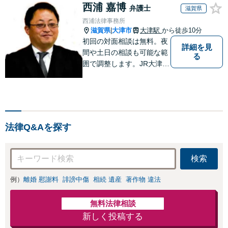
西浦 嘉博
弁護士
滋賀県
西浦法律事務所
滋賀県
大津市
大津駅
から徒歩10分
|
初回の対面相談は無料。夜
詳細を見
間や土日の相談も可能な範
る
囲で調整します。JR大津駅
から徒歩10分、京阪大津線
上栄町駅から徒歩4分、大
津赤十字病院の前になりま
す。 【滋賀県２位 弁護士
ドットコムランキング（20
法律Q&Aを探す
24年7月-2026年7月現
在）】
検索
例）
離婚 慰謝料
誹謗中傷
相続 遺産
著作物 違法
無料法律相談
新しく投稿する