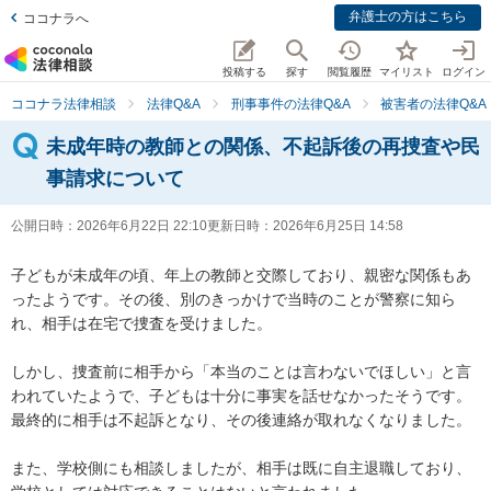
弁護士の方はこちら
ココナラへ
投稿する
探す
閲覧履歴
マイリスト
ログイン
ココナラ法律相談
法律Q&A
刑事事件の法律Q&A
被害者の法律Q&A
未成年時の教師との関係、不起訴後の再捜査や民
事請求について
公開日時：
2026年6月22日 22:10
更新日時：
2026年6月25日 14:58
子どもが未成年の頃、年上の教師と交際しており、親密な関係もあ
ったようです。その後、別のきっかけで当時のことが警察に知ら
れ、相手は在宅で捜査を受けました。

しかし、捜査前に相手から「本当のことは言わないでほしい」と言
われていたようで、子どもは十分に事実を話せなかったそうです。
最終的に相手は不起訴となり、その後連絡が取れなくなりました。

また、学校側にも相談しましたが、相手は既に自主退職しており、