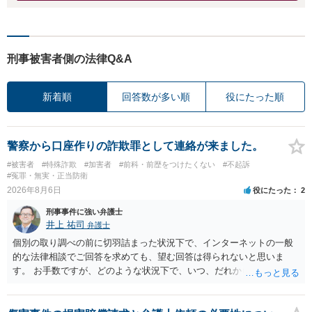
刑事被害者側の法律Q&A
新着順
回答数が多い順
役にたった順
警察から口座作りの詐欺罪として連絡が来ました。
#被害者
#特殊詐欺
#加害者
#前科・前歴をつけたくない
#不起訴
#冤罪・無実・正当防衛
2026年8月6日
役にたった
2
刑事事件に強い弁護士
井上 祐司
弁護士
個別の取り調べの前に切羽詰まった状況下で、インターネットの一般
的な法律相談でご回答を求めても、望む回答は得られないと思いま
す。 お手数ですが、どのような状況下で、いつ、だれからどのような
経緯で口座の提供を頼まれ開設したか、それによる詐欺等の収益がど
の程度だと聞いているのかということについて、お近くで詳細な法律