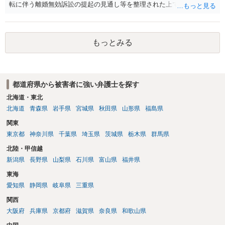
転に伴う離婚無効訴訟の提起の見通し等を整理された上で、書面とし
て提出されることを検討されてみてはいかがでしょうか。 少なくとも
検察官の処分判断の際、相談者さんの意向を示す証拠の一つとして位
置づけられる様に思われます。 より詳細についてお聞きになりたい場
もっとみる
合、最寄りの法律事務所での相談を検討ください
都道府県から被害者に強い弁護士を探す
北海道・東北
北海道
青森県
岩手県
宮城県
秋田県
山形県
福島県
関東
東京都
神奈川県
千葉県
埼玉県
茨城県
栃木県
群馬県
北陸・甲信越
新潟県
長野県
山梨県
石川県
富山県
福井県
東海
愛知県
静岡県
岐阜県
三重県
関西
大阪府
兵庫県
京都府
滋賀県
奈良県
和歌山県