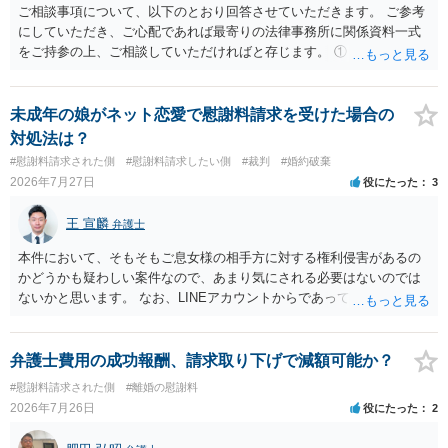
ださい。 また、相手夫婦の婚姻関係が既に破綻していたことや、
ご相談事項について、以下のとおり回答させていただきます。 ご参考
相手女性が結婚しているとは知らなかったと主張することもあります
にしていただき、ご心配であれば最寄りの法律事務所に関係資料一式
が、 ケースバイケースですので、ご自身の場合にそれらの主張が
をご持参の上、ご相談していただければと存じます。 ① このLINEの
できるかはよくお考え下さい。 ３ 質問③ 違約金を５０万円とす
流れを見る限り、100万円は貸付金ではなく、手切れ金・和解金と評価
る旨の交渉をすることが妥当かどうかという基準はありません。
される可能性はあるのか ⇒LINEを含む１００万円の貸付に至るまでの
公序良俗に反するような金額では、その条項自体が無効になり得ます
やり取り等の経緯、誓約書の内容等を踏まえて、関係を清算するため
未成年の娘がネット恋愛で慰謝料請求を受けた場合の
が、 ２００万円でも、５０万円でも、公序良俗に反するほど高額
の 金銭であったと評価される可能性はあると考えます。 ② 「今後一
対処法は？
とはいえないと考えますので、 結局は、妥当かどうかというより
切関与しないなら100万円振り込む」というLINEや誓約書は、裁判上
#慰謝料請求された側
#慰謝料請求したい側
#裁判
#婚約破棄
も、ご自身が納得できるかどうかという基準でお考えいただくといい
どの程度証拠価値があるのか ⇒前後のやり取りや誓約書の具体的内容
2026年7月27日
役にたった
3
と思います。 そのうえで、合意できるかは、相手も納得できるか
を見ない限り、具体的な判断はできませんが、一定の証拠価値はある
否かにかかってはきますが。 ４ 質問④ ご記載の内容からは判断
と考えます。 ③ 借用書があっても、後から100万円を貸付扱いに変更
王 宣麟
できないのですが、 清算条項を記載しないで合意することはリス
弁護士
することは認められるのか。 ⇒おそらく１００万円は不当利得（受け
クがありますので、むしろ、原則としては、清算条項を記載するべき
取る正当な権利がないのに利益を取得した）として返還請求されてい
本件において、そもそもご息女様の相手方に対する権利侵害があるの
であるとお考えいただくといいです。 ご質問に対する回答は以上で
るものかと推察しますので、 貸金返還ではないかと存じます。 ④ 私
かどうかも疑わしい案件なので、あまり気にされる必要はないのでは
すが、可能であれば、ご依頼になるかは別として、お近くの弁護士に
は現在、収入も不安定で貯金もなくリボ払い借金が既に約100万あり。
ないかと思います。 なお、LINEアカウントからであっても、そこに紐
直接相談されて、 今後の対応についてアドバイス等を求めることを
今年に再婚したが主人はお金に厳しい為、一括で220万円を支払う事は
づけられた電話番号の開示→携帯電話会社から氏名・住所が開示され
お勧めいたします。 ご参考にしていただければ幸いです。
困難 仮に裁判で敗訴した場合でも、分割払いになる可能性はあります
るパターンはありえるものの、本件のような精神的損害が発生したと
か。 ⇒判決となり敗訴してしまった場合は、強制執行により不動産等
明確にいえないような案件において開示がなされる可能性も低いので
弁護士費用の成功報酬、請求取り下げで減額可能か？
の財産を差し押さえられ、そこから債権回収が図られることになりま
はないかと推察します。
#慰謝料請求された側
#離婚の慰謝料
すが、 和解であれば柔軟な解決が可能ですので、その場合は分割払
2026年7月26日
役にたった
2
いにより支払うことも十分可能です。 ⑤ このような事情であれば、私
は120万円のみ和解交渉を続けるべきでしょうか。 ⇒ご相談者様の認