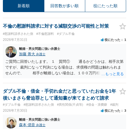
新着順
回答数が多い順
役にたった順
不倫の慰謝料請求に対する減額交渉の可能性と対策
#慰謝料請求された側
#不倫慰謝料
#ダブル不倫
2026年7月31日
役にたった
1
離婚・男女問題に強い弁護士
加藤 善大
弁護士
ご質問に回答いたします。 １ 質問① 通るかどうかは、相手次第
ですが、裁判になって判決になる場合は、求償権の問題は触れられま
せんので、 相手が離婚しない場合は、１００万円程度となる可能
性があると思われます。 交渉については、相手としても、裁判を
するデメリットはありますから（経済的、時間的、精神的負担等）、
反対にご自身が、裁判も辞さずという姿勢を示すことで、プラス
ダブル不倫・借金・手切れ金だと思っていたお金を1年
に働く可能性は有り得ます。 交渉で解決する多くの場合は、相手
後いまさら脅迫罪として通知書が来てまとめて請求
が弁護士に依頼しているケースで、５０万円以下で合意できる場合は
#ダブル不倫
#慰謝料請求された側
#異性関係(不貞等)
#借金・浪費癖
#裁判
稀であると思います。 通常は、６０万円から８０万円程度になる
2026年7月30日
役にたった
3
ことが多いというのが私の印象です。 ２ 質問② ご記載の内容が
減額を進めるうえでの交渉材料かと思います。 なお、ご自身が離
離婚・男女問題に強い弁護士
婚しないことは、交渉材料にはならないかと思いますので、ご注意く
森本 偲音
弁護士