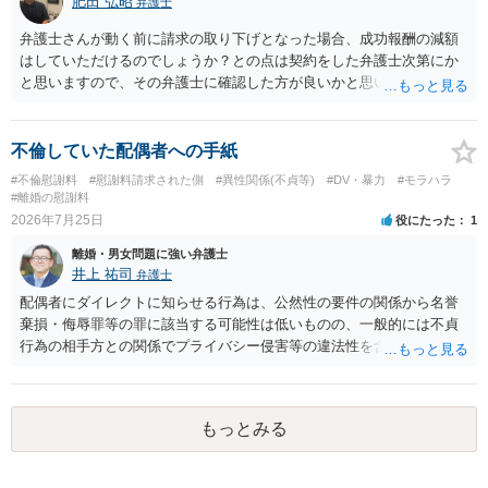
肥田 弘昭
識を前提にすれば、１００万円も含めて返済する必要はないと考えら
弁護士
れるため、 120万円のみについて交渉を続けることがベターかと存じ
弁護士さんが動く前に請求の取り下げとなった場合、成功報酬の減額
ます。
はしていただけるのでしょうか？との点は契約をした弁護士次第にか
と思いますので、その弁護士に確認した方が良いかと思います。ご参
考にしてください。
不倫していた配偶者への手紙
#不倫慰謝料
#慰謝料請求された側
#異性関係(不貞等)
#DV・暴力
#モラハラ
#離婚の慰謝料
2026年7月25日
役にたった
1
離婚・男女問題に強い弁護士
井上 祐司
弁護士
配偶者にダイレクトに知らせる行為は、公然性の要件の関係から名誉
棄損・侮辱罪等の罪に該当する可能性は低いものの、一般的には不貞
行為の相手方との関係でプライバシー侵害等の違法性を含む行為で
す。 そのため、そのことを知った相手方の夫婦関係への影響が大きい
ため、弁護士としては推奨しないことが一般的かと思います。
もっとみる