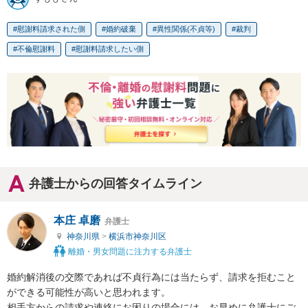
慰謝料請求された側
婚約破棄
異性関係(不貞等)
裁判
不倫慰謝料
慰謝料請求したい側
弁護士からの回答タイムライン
本庄 卓磨
弁護士
神奈川県
>
横浜市神奈川区
離婚・男女問題に注力する弁護士
婚約解消後の交際であれば不貞行為には当たらず、請求を拒むこと
ができる可能性が高いと思われます。

相手方からの請求や連絡にお困りの場合には、お早めに弁護士にご