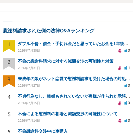
慰謝料請求された側の法律Q&Aランキング
1
ダブル不倫・借金・手切れ金だと思っていたお金を1年後いまさら脅迫罪として通知書が来てまとめて請求
3
2026年7月30日
2
不倫の慰謝料請求に対する減額交渉の可能性と対策
1
2026年7月31日
3
未成年の娘がネット恋愛で慰謝料請求を受けた場合の対処法は？
3
2026年7月27日
4
不貞行為なし、離婚もされていないが奥様が作られた示談書にサインをしてしまいました。効力はありますか？
3
2026年7月15日
5
不倫による慰謝料の相場と減額交渉の可能性について
3
2026年7月14日
6
不倫慰謝料交渉中に車購入