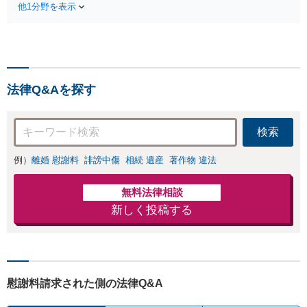
します。
他1分野を表示
し、納得感ある解決を目指します。
法律Q&Aを探す
検索
例）
離婚 慰謝料
誹謗中傷
相続 遺産
著作物 違法
無料法律相談
新しく投稿する
慰謝料請求された側の法律Q&A