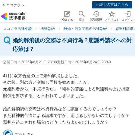
弁護士の方はこちら
ココナラへ
投稿する
探す
閲覧履歴
マイリスト
ログイン
ココナラ法律相談
法律Q&A
離婚・男女問題の法律Q&A
慰謝料請求
婚約解消後の交際は不貞行為？慰謝料請求への対
応策は？
公開日時：
2026年6月21日 23:08
更新日時：
2026年6月24日 23:40
4月に双方合意の上で婚約解消しました。

その後、別の方と交際し同棲を始めましたが、

元婚約者から「不貞行為だ」「精神的苦痛による慰謝料および損賠
賠償を要求する」と言われてしまいました。

婚約解消後の交際は不貞行為などに該当するのでしょうか？

また精神的苦痛による請求ですが、応じるしかないのでしょうか？

裁判を起こされた場合はどうしたらよいのでしょうか？
すもも さん