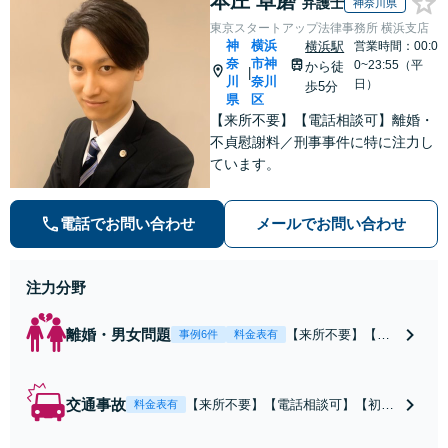
本庄 卓磨
弁護士
神奈川県
東京スタートアップ法律事務所 横浜支店
神
横浜
横浜駅
営業時間：00:0
奈
市神
0~23:55（平
から徒
|
川
奈川
日）
歩5分
県
区
【来所不要】【電話相談可】離婚・
不貞慰謝料／刑事事件に特に注力し
ています。
電話でお問い合わせ
メールでお問い合わせ
注力分野
離婚・男女問題
【来所不要】【電
事例6件
料金表有
話相談可】親権／
婚姻費用／不倫慰
謝料／別居などの
交通事故
【来所不要】【電話相談可】【初回
料金表有
争点を整理し、見
相談無料】治療中から、賠償額・過
通しと方針を提示
失割合・後遺障害の見通しを整理