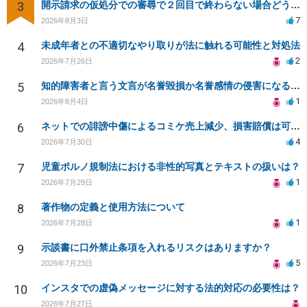
3
開示請求の仮処分での審尋で２回目で終わらない場合どうしたらいいですか
7
2026年8月3日
4
未成年者との不適切なやり取りが法に触れる可能性と対処法
2
2026年7月26日
5
知的障害者と言う文言が名誉毀損か名誉感情の侵害になるか教えてほしい。
1
2026年8月4日
6
ネットでの誹謗中傷によるコミケ売上減少、損害賠償は可能か？
4
2026年7月30日
7
児童ポルノ規制法における非性的写真とテキストの扱いは？
1
2026年7月29日
8
著作物の定義と使用方法について
1
2026年7月28日
9
示談書に口外禁止条項を入れるリスクはありますか？
5
2026年7月23日
10
インスタでの虚偽メッセージに対する法的対応の必要性は？
2026年7月27日