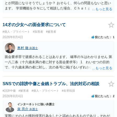
とが問題になりそうでしょうか？ おそらく、何らの問題もないと思い
ます。 学習機能をＯＮにして相談した場合、Ｃｈａｔｇｐｔがｏｐｅ
ｎＡＩに相談内容を蓄積し、他の質問者への何らかの回答の際に参照
する可能性がありますが、個人名や会社名を特定していない限り、一
般論として抽象化されて回答に織り込まれる可能性が生じるにすぎま
14才の少女への面会要求について
せんので、その情報自体が、秘密情報に当たるとは思えませんし、名
#個人・プライベート
#加害者
#被害者
誉棄損として、個人や会社に対する誹謗中傷の不特定多数への公開に
2026年8月4日
役にたった
1
当たるとも思われません。 もちろん、誰がその内容をｃｈａｔｇｐｔ
に入力したかも第三者にしられることはないので、個人や会社の特定
奥村 徹
弁護士
をせずに書き込んだことで（おそらく特定して書き込んだとして
も）、相談者さんが刑事民事の責任に問われることはないでしょう。
面会要求罪で逮捕されることはあります。 確率の％はわかりません 第
私見ながらご参考まで。
一八二条（十六歳未満の者に対する面会要求等） 1 わいせつの目的
で、十六歳未満の者に対し、次の各号に掲げるいずれかの行為をした
者（当該十六歳未満の者が十三歳以上である場合については、その者
が生まれた日より五年以上前の日に生まれた者に限る。）は、一年以
下の拘禁刑又は五十万円以下の罰金に処する。 一 威迫し、偽計を用
SNSでの誹謗中傷と金銭トラブル、法的対応の相談
い又は誘惑して面会を要求すること。 二 拒まれたにもかかわらず、
#誹謗中傷
#被害者
#個人・プライベート
#名誉毀損
反復して面会を要求すること。 三 金銭その他の利益を供与し、又は
2026年8月4日
役にたった
2
その申込み若しくは約束をして面会を要求すること。 2前項の罪を犯
し、よってわいせつの目的で当該十六歳未満の者と面会をした者は、
インターネットに強い弁護士
二年以下の拘禁刑又は百万円以下の罰金に処する。
泉 亮介
弁護士
実際にその人が権利侵害行為をしたと認められるものであり，それが