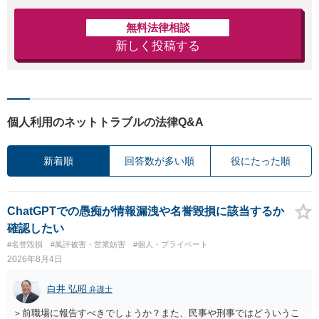
無料法律相談
新しく投稿する
個人利用のネットトラブルの法律Q&A
新着順
回答数が多い順
役にたった順
ChatGPTでの愚痴が情報漏洩や名誉毀損に該当するか
確認したい
#名誉毀損
#風評被害・営業妨害
#個人・プライベート
2026年8月4日
白井 弘昭
弁護士
＞前職場に報告すべきでしょうか？また、民事や刑事ではどういうこ