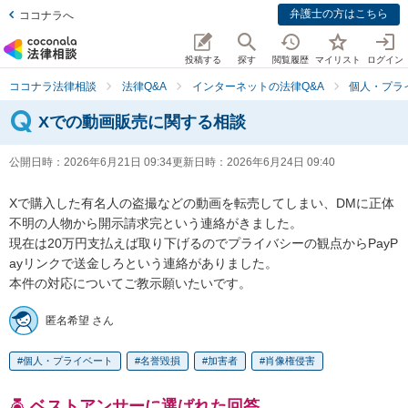
弁護士の方はこちら
ココナラへ
投稿する
探す
閲覧履歴
マイリスト
ログイン
ココナラ法律相談
法律Q&A
インターネットの法律Q&A
個人・プラ
Xでの動画販売に関する相談
公開日時：
2026年6月21日 09:34
更新日時：
2026年6月24日 09:40
Xで購入した有名人の盗撮などの動画を転売してしまい、DMに正体
不明の人物から開示請求完という連絡がきました。

現在は20万円支払えば取り下げるのでプライバシーの観点からPayP
ayリンクで送金しろという連絡がありました。

本件の対応についてご教示願いたいです。
匿名希望 さん
個人・プライベート
名誉毀損
加害者
肖像権侵害
ベストアンサーに選ばれた回答