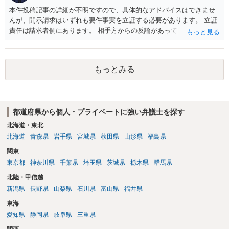
本件投稿記事の詳細が不明ですので、具体的なアドバイスはできませ
んが、開示請求はいずれも要件事実を立証する必要があります。 立証
責任は請求者側にあります。 相手方からの反論があっても、裁判官が
要件事実を満たしていると判断すれば、補充は求められません。 相手
方が口頭で反論したのは、仮処分は迅速性が要求されるためです。 書
面での反論となれば、より遅延する可能性がございます。 また、本件
もっとみる
はXのため、APのIPアドレスの保存期間の問題もございます。 開示請
求は法律知識が不可欠ですが、それだけでは足りず、実務を踏まえた
方法を選択することが重要です。
都道府県から個人・プライベートに強い弁護士を探す
北海道・東北
北海道
青森県
岩手県
宮城県
秋田県
山形県
福島県
関東
東京都
神奈川県
千葉県
埼玉県
茨城県
栃木県
群馬県
北陸・甲信越
新潟県
長野県
山梨県
石川県
富山県
福井県
東海
愛知県
静岡県
岐阜県
三重県