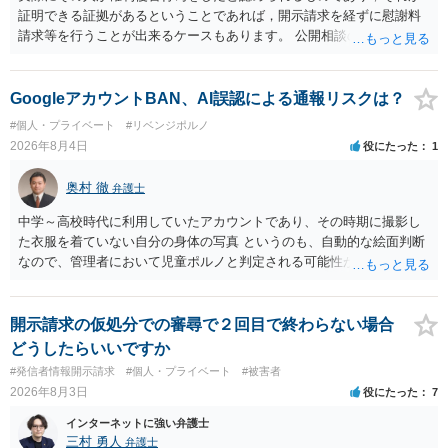
証明できる証拠があるということであれば，開示請求を経ずに慰謝料
請求等を行うことが出来るケースもあります。 公開相談の場では回答
は難しいかと思われますので，お手持ちの証拠資料を持参の上弁護士
に個別に相談されると良いでしょう。
GoogleアカウントBAN、AI誤認による通報リスクは？
#個人・プライベート
#リベンジポルノ
2026年8月4日
役にたった
1
奥村 徹
弁護士
中学～高校時代に利用していたアカウントであり、その時期に撮影し
た衣服を着ていない自分の身体の写真 というのも、自動的な絵面判断
なので、管理者において児童ポルノと判定される可能性があります。
日本警察に連絡される可能性はあるでしょう。
開示請求の仮処分での審尋で２回目で終わらない場合
どうしたらいいですか
#発信者情報開示請求
#個人・プライベート
#被害者
2026年8月3日
役にたった
7
インターネットに強い弁護士
三村 勇人
弁護士