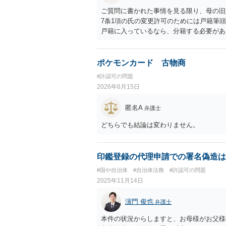
ご質問に書かれた事情を見る限り、母の旧
7条1項の氏の変更許可のためには戸籍筆
戸籍に入っているなら、分籍する必要があり
を得ない事由」が必要になりますが、希望
続称しており母と氏を合わせるという点で
本件は親族間の揉め事を内容とするもので
ポケモンカード 古物商
れること、等からみれば、簡単に許可は得
#許認可の問題
父親から長期間の性的暴行を受けていたこ
2026年6月15日
で、心理的理由が全く考慮されないわけで
う評価を受けてしまうのではないかと危惧
匿名A
弁護士
を慎重に検討する必要があると思われます
う。
どちらでも結論は変わりません。
印鑑登録の代理申請での署名偽造は
#国や自治体
#自治体法務
#許認可の問題
2025年11月14日
濵門 俊也
弁護士
本件の状況からしますと、お母様がお父様