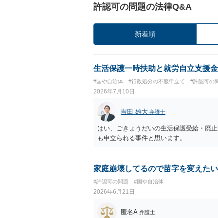
許認可の問題の法律Q&A
新着順
生活保護一時扶助と就労自立支援金
#国や自治体
#行政処分の不服申立て
#許認可の
2026年7月10日
吉田 雄大
弁護士
はい、ごきょうだいの生活保護受給・廃止
も申立られる事件と思います。
家庭崩壊してるので苗字を変えたい
#許認可の問題
#国や自治体
2026年6月21日
匿名A
弁護士