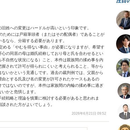
注目
旧姓への変更はハードルが高いという印象です。

可のためには戸籍筆頭者（またはその配偶者）であることが
るなら、分籍する必要があります。

に定める「やむを得ない事由」が必要になりますが、希望す
肝心の同居の母は婚氏続称しており母と氏を合わせるとい
ろ不自然な状況になる）こと、本件は親族間の揉め事を内
把握されて許可が得られにくいと考えられること、等から
はないかという見通しです。過去の裁判例では、父親から
理由とする氏及び名の変更が許可されたケースもあるの
けではないのですが、本件は家族間の内輪の揉め事に過ぎ
いかと危惧します。

手続戦略と理論を慎重に検討する必要があると思われま
相談された方がよいでしょう。
2026年6月21日 09:52