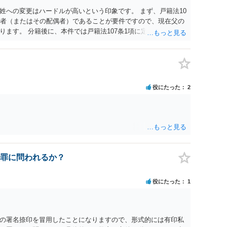
姓への変更はハードルが高いという印象です。 まず、戸籍法10
頭者（またはその配偶者）であることが要件ですので、現在父の
ます。 分籍後に、本件では戸籍法107条1項に定める「やむ
する氏は生来称していたものではなく、肝心の同居の母は婚氏
の必要性が説明できない（むしろ不自然な状況になる）こと、
精神的・心理的理由と把握されて許可が得られにくいと考えら
られないのではないかという見通しです。過去の裁判例では、
とを理由とする氏及び名の変更が許可されたケースもあるの
役にたった
2
はないのですが、本件は家族間の内輪の揉め事に過ぎないとい
します。 本気で申立てを考えておられるなら、手続戦略と理論
。まずは、戸籍法に詳しい弁護士へ相談された方がよいでしょ
罪に問われるか？
役にたった
1
の署名捺印を冒用したことになりますので、形式的には有印私