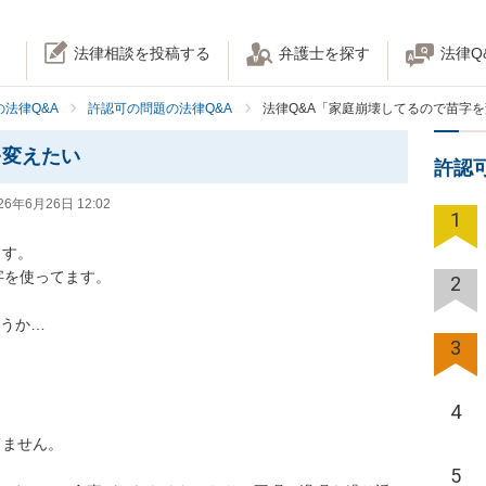
法律相談を投稿する
弁護士を探す
法律Q
法律Q&A
許認可の問題の法律Q&A
法律Q&A「家庭崩壊してるので苗字
を変えたい
許認
26年6月26日 12:02
1
す。

を使ってます。

2
うか…

3
4
ません。

5