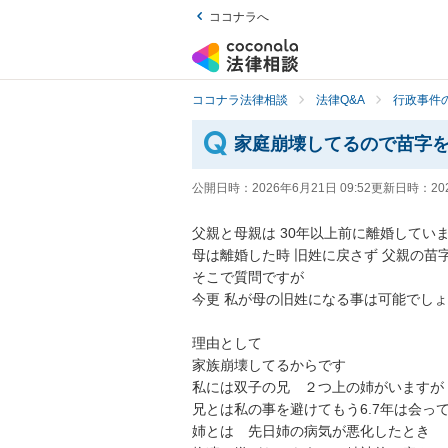
ココナラへ
ココナラ法律相談
法律Q&A
行政事件の
家庭崩壊してるので苗字
公開日時：
2026年6月21日 09:52
更新日時：
20
父親と母親は 30年以上前に離婚していま
母は離婚した時 旧姓に戻さず 父親の苗字
そこで質問ですが

今更 私が母の旧姓になる事は可能でしょ
理由として

家族崩壊してるからです

私には双子の兄　２つ上の姉がいますが

兄とは私の事を避けてもう6.7年は会って
姉とは　先日姉の病気が悪化したとき
