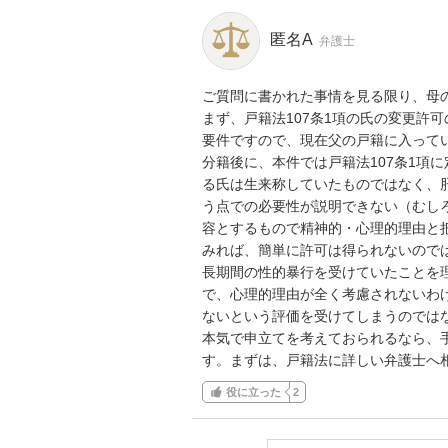
匿名A
弁護士
ご質問に書かれた事情を見る限り、母の
まず、戸籍法107条1項の氏の変更許
要件ですので、現在父の戸籍に入ってい
分籍後に、本件では戸籍法107条1項
る氏は生来称していたものではなく、
う点での必要性が説明できない（むし
容とするもので精神的・心理的理由と
みれば、簡単に許可は得られないので
長期間の性的暴行を受けていたことを
で、心理的理由が全く考慮されないわ
ないという評価を受けてしまうのではな
本気で申立てを考えておられるなら、
す。まずは、戸籍法に詳しい弁護士へ
役に立った
2