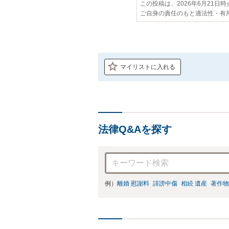
この投稿は、2026年6月21日
ご自身の責任のもと適法性・有
マイリストに入れる
法律Q&Aを探す
例）
離婚 慰謝料
誹謗中傷
相続 遺産
著作物