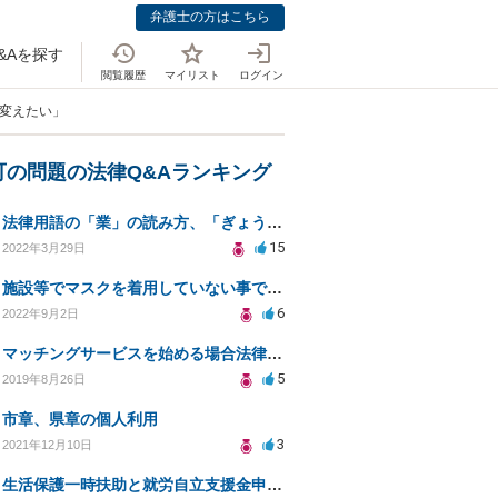
弁護士の方はこちら
&Aを探す
閲覧履歴
マイリスト
ログイン
を変えたい」
可の問題の法律Q&Aランキング
法律用語の「業」の読み方、「ぎょう」か「なりわい」か？
15
2022年3月29日
施設等でマスクを着用していない事で拒否された場合は慰謝料を請求できるでしょうか？
6
2022年9月2日
マッチングサービスを始める場合法律的に届出などは必要ですか？
5
2019年8月26日
市章、県章の個人利用
3
2021年12月10日
生活保護一時扶助と就労自立支援金申請について