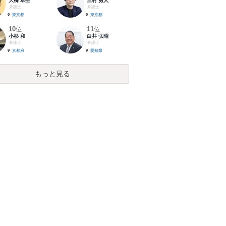
大橋 卓生
三村 勇人
弁護士
弁護士
東京都
東京都
10
11
位
位
小杉 和
白井 弘昭
弁護士
弁護士
京都府
愛知県
もっと見る