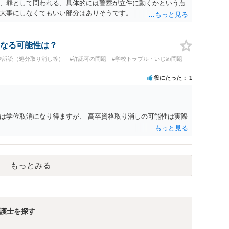
、罪として問われる、具体的には警察が立件に動くかという点
大事にしなくてもいい部分はありそうです。
なる可能性は？
告訴訟（処分取り消し等）
#許認可の問題
#学校トラブル・いじめ問題
役にたった
1
は学位取消になり得ますが、 高卒資格取り消しの可能性は実際
もっとみる
護士を探す