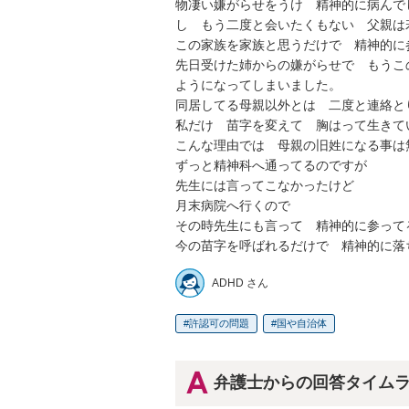
物凄い嫌がらせをうけ　精神的に病んで
し　もう二度と会いたくもない　父親は
この家族を家族と思うだけで　精神的に参
先日受けた姉からの嫌がらせで　もうこ
ようになってしまいました。

同居してる母親以外とは　二度と連絡とり
私だけ　苗字を変えて　胸はって生きて
こんな理由では　母親の旧姓になる事は
ずっと精神科へ通ってるのですが

先生には言ってこなかったけど

月末病院へ行くので

その時先生にも言って　精神的に参って
今の苗字を呼ばれるだけで　精神的に落
ADHD さん
許認可の問題
国や自治体
弁護士からの回答タイム