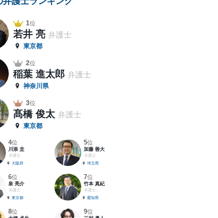
の弁護士ランキング
1
位
若井 亮
弁護士
東京都
2
位
稲葉 進太郎
弁護士
神奈川県
3
位
髙橋 俊太
弁護士
東京都
4
5
位
位
川添 圭
加藤 善大
弁護士
弁護士
大阪府
埼玉県
6
7
位
位
泉 亮介
竹本 真紀
弁護士
弁護士
東京都
愛知県
8
9
位
位