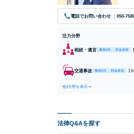
電話でお問い合わせ
注力分野
相続・遺言
事例1件
料金表有
交通事故
【弁
事例2件
料金表有
障
方
他1分野を表示
で
を
法律Q&Aを探す