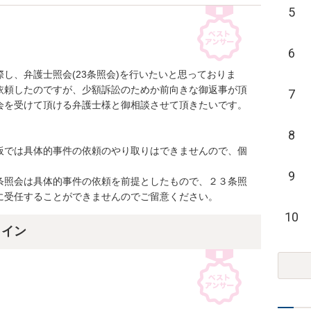
5
6
し、弁護士照会(23条照会)を行いたいと思っておりま
依頼したのですが、少額訴訟のためか前向きな御返事が頂
7
会を受けて頂ける弁護士様と御相談させて頂きたいです。
8
板では具体的事件の依頼のやり取りはできませんので、個
9
条照会は具体的事件の依頼を前提としたもので、２３条照
に受任することができませんのでご留意ください。
10
ライン