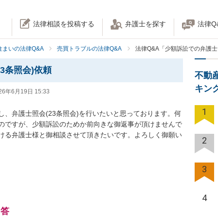
法律相談を投稿する
弁護士を探す
法律Q
住まいの法律Q&A
売買トラブルの法律Q&A
法律Q&A「少額訴訟での弁護士
3条照会)依頼
不動
キン
26年6月19日 15:33
1
、弁護士照会(23条照会)を行いたいと思っております。何
のですが、少額訴訟のためか前向きな御返事が頂けませんで
ける弁護士様と御相談させて頂きたいです。よろしく御願い
2
3
4
回答