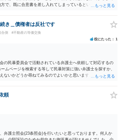
他方で、既に合意書を差し入れてしまっているということなの
したいというのであれば、できれば内容証明で先方の支払いの請求
で伝えたうえで、先に差し入れた合意書は撤回すると明確に示
続き＿債権者は反社です
組合側
#不動産の等価交換
役にたった
1
会の民暴委員会で活動されている弁護士へ依頼して対応するの
ホームページを検索する等して民暴対策に強い弁護士を探すか、
えないかどうか尋ねてみるのでよいかと思います。
依頼
弁護士照会(23条照会)を行いたいと思っております。何人か
が、少額訴訟のためか前向きな御返事が頂けませんでした。少