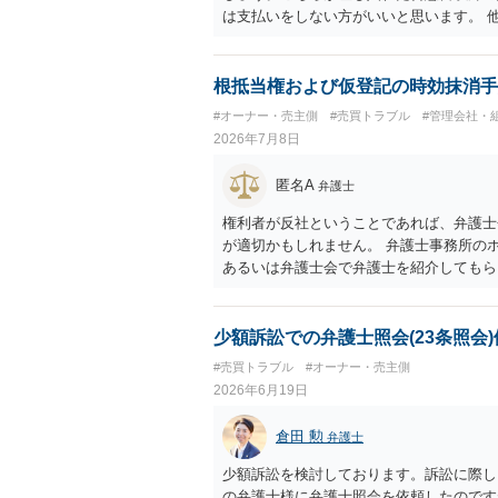
は支払いをしない方がいいと思います。 
で、もし11,000円の支払い合意も撤回
について一切応じるつもりがない旨を書面
す必要があります。
根抵当権および仮登記の時効抹消手
#オーナー・売主側
#売買トラブル
#管理会社・
2026年7月8日
匿名A
弁護士
権利者が反社ということであれば、弁護士
が適切かもしれません。 弁護士事務所の
あるいは弁護士会で弁護士を紹介してもら
少額訴訟での弁護士照会(23条照会)
#売買トラブル
#オーナー・売主側
2026年6月19日
倉田 勲
弁護士
少額訴訟を検討しております。訴訟に際し、
の弁護士様に弁護士照会を依頼したのです