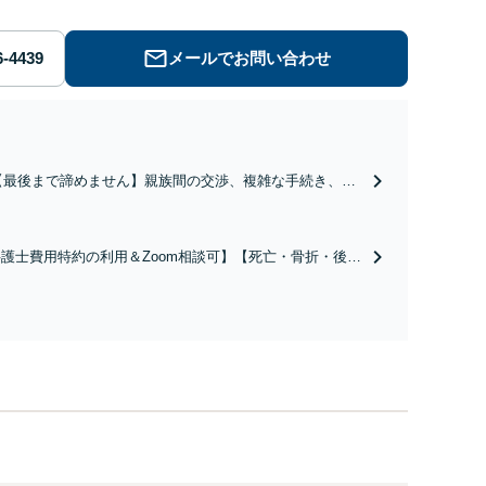
メールでお問い合わせ
【最後まで諦めません】親族間の交渉、複雑な手続き、全
て対応します！不利な条件で合意してしまう前にご相談く
ださい。【土地・不動産】長期化している問題もできる限
り円滑な交渉へと導きます。事業承継／相続放棄も対応可
護士費用特約の利用＆Zoom相談可】【死亡・骨折・後遺
能。【JR千葉駅近く】駐車場あり
害・むち打ち等】交通事故でご家族がなくなってしまった
やお怪我された方はまずご相談ください。ご自身での対応
は損をしてしまうかもしれません。代わりに交渉・手続き
し、負担を軽減。