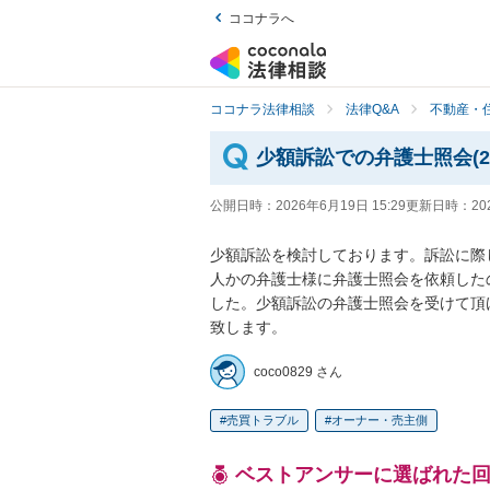
ココナラへ
ココナラ法律相談
法律Q&A
不動産・
少額訴訟での弁護士照会(2
公開日時：
2026年6月19日 15:29
更新日時：
20
少額訴訟を検討しております。訴訟に際し
人かの弁護士様に弁護士照会を依頼した
した。少額訴訟の弁護士照会を受けて頂
致します。
coco0829 さん
売買トラブル
オーナー・売主側
ベストアンサーに選ばれた