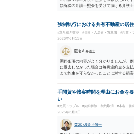
額訴訟の弁護士照会を受けて頂ける弁護士
申し訳ありませんが、こちらの掲示板では
にお問い合わせください。 なお、ご承知
もので、２３条照会のみの依頼については
強制執行における共有不動産の居住
い。
#立ち退き交渉
#住民・入居者・買主側
#売買ト
2026年6月11日
匿名A
弁護士
調停条項の内容がよく分かりませんが、例
に退去しなかった場合は毎月違約金を支払
まで約束を守らなかったことに対する損害
ばマンションを明け渡す必要はない」とい
執行が避けられない可能性は十分あるので
行の局面では関係がなく、調停成立の際に
手間賃や接客時間を理由にお金を要
う）。 離婚成立までの経緯が不明である
い
もベターな解決のために出来ることがある
#売買トラブル
#契約解除・契約取消
#本名・住
いた方がよい事案だと思います。
2026年6月3日
森本 偲音
弁護士