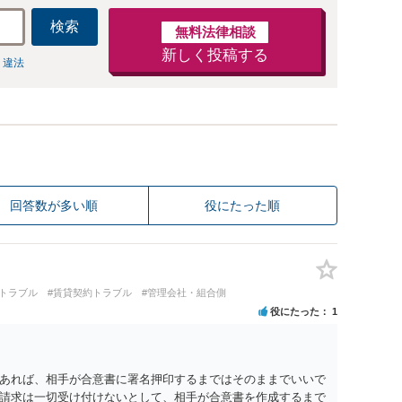
検索
無料法律相談
新しく投稿する
 違法
回答数が多い順
役にたった順
買トラブル
#賃貸契約トラブル
#管理会社・組合側
役にたった
1
のであれば、相手が合意書に署名押印するまではそのままでいいで
請求は一切受け付けないとして、相手が合意書を作成するまで