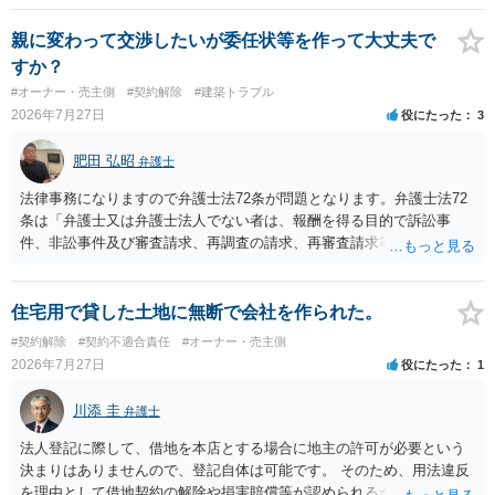
れますが、これは法的な保証ではありません。 ただ、解除まで認めら
れるかどうかについては信頼関係が破壊されたかどうかで判断されま
親に変わって交渉したいが委任状等を作って大丈夫で
すので、建物を事務所・店舗用に大きく改築する等までなさらない限
すか？
り、リスクはそれほど大きくないかもしれません。 しかしそれでも、
#オーナー・売主側
#契約解除
#建築トラブル
大家さんが契約違反を口実に、将来の更新時に更新料の上乗せを要求
2026年7月27日
役にたった
3
したり、立ち退きを迫る材料に使ったりする可能性は否定できませ
ん。
肥田 弘昭
弁護士
法律事務になりますので弁護士法72条が問題となります。弁護士法72
条は「弁護士又は弁護士法人でない者は、報酬を得る目的で訴訟事
件、非訟事件及び審査請求、再調査の請求、再審査請求等行政庁に対
する不服申立事件その他一般の法律事件に関して鑑定、代理、仲裁若
しくは和解その他の法律事務を取り扱い、又はこれらの周旋をするこ
とを業とすることができない。ただし、この法律又は他の法律に別段
住宅用で貸した土地に無断で会社を作られた。
の定めがある場合は、この限りでない。」とのことから、報酬を得る
#契約解除
#契約不適合責任
#オーナー・売主側
目的がないのであれば適法です。なぜなら、弁護士法72条に違反しな
2026年7月27日
役にたった
1
いのであれば、委任については無償で委任者が受任者に委任できるか
らです。ご参考にしてください。
川添 圭
弁護士
法人登記に際して、借地を本店とする場合に地主の許可が必要という
決まりはありませんので、登記自体は可能です。 そのため、用法違反
を理由として借地契約の解除や損害賠償等が認められるかどうかが問