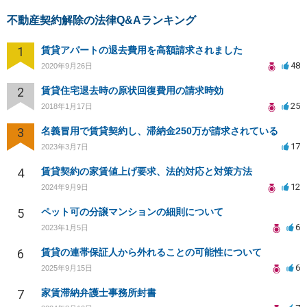
不動産契約解除の法律Q&Aランキング
1
賃貸アパートの退去費用を高額請求されました
48
2020年9月26日
2
賃貸住宅退去時の原状回復費用の請求時効
25
2018年1月17日
3
名義冒用で賃貸契約し、滞納金250万が請求されている
17
2023年3月7日
4
賃貸契約の家賃値上げ要求、法的対応と対策方法
12
2024年9月9日
5
ペット可の分譲マンションの細則について
6
2023年1月5日
6
賃貸の連帯保証人から外れることの可能性について
6
2025年9月15日
7
家賃滞納弁護士事務所封書