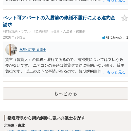
題になると思われます。具体的には、「住宅用」というのが、借地人
の建物を住居用に限定する（事業に使用しない）特約があると評価で
きるかどうかが重要でしょう（借地契約締結後に賃借人が建物を店舗
ペット可アパートの入居前の修繕不履行による違約金
に改装したという事案で、住居に限定する特約までは存在しなかった
請求
として契約解除を認めなかった裁判例があります）。契約条項の記載
#賃貸契約トラブル
#契約解除
#住民・入居者・買主側
や解釈の問題になりますので、弁護士へ直接相談されることをお勧め
2026年7月3日
役にたった
1
します。
永野 広美
弁護士
貸主（賃貸人）の債務不履行であるので、清掃費については支払う必
要がないです。 エアコンの修繕は賃貸借契約に特約がない限り、貸主
負担です。 以上のような事情があるので、短期解約違約金を支払う必
要はないと反論できる可能性があります。
もっとみる
都道府県から契約解除に強い弁護士を探す
北海道・東北