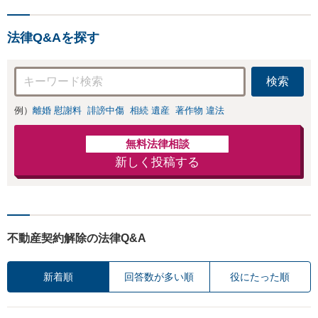
法律Q&Aを探す
検索
例）
離婚 慰謝料
誹謗中傷
相続 遺産
著作物 違法
無料法律相談
新しく投稿する
不動産契約解除の法律Q&A
新着順
回答数が多い順
役にたった順