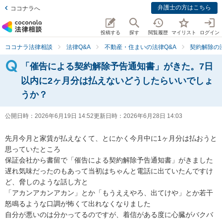
弁護士の方はこちら
ココナラへ
投稿する
探す
閲覧履歴
マイリスト
ログイン
ココナラ法律相談
法律Q&A
不動産・住まいの法律Q&A
契約解除の
「催告による契約解除予告通知書」がきた。7日
以内に2ヶ月分は払えないどうしたらいいでしょ
うか？
公開日時：
2026年6月19日 14:52
更新日時：
2026年6月28日 14:03
先月今月と家賃が払えなくて、とにかく今月中に1ヶ月分は払おうと
思っていたところ

保証会社から書留で「催告による契約解除予告通知書」がきました

遅れ気味だったのもあって当初はちゃんと電話に出ていたんですけ
ど、脅しのような話し方と

「アカンアカンアカン」とか「もうええやろ、出てけや」とか若干
怒鳴るような口調が怖くて出れなくなりました

自分が悪いのは分かってるのですが、着信がある度に心臓がバクバ