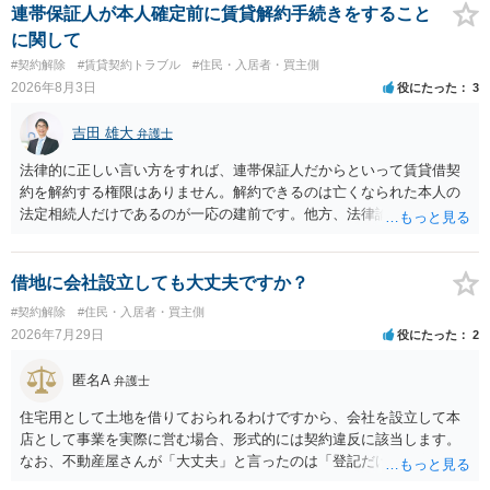
連帯保証人が本人確定前に賃貸解約手続きをすること
に関して
#契約解除
#賃貸契約トラブル
#住民・入居者・買主側
2026年8月3日
役にたった
3
吉田 雄大
弁護士
法律的に正しい言い方をすれば、連帯保証人だからといって賃貸借契
約を解約する権限はありません。解約できるのは亡くなられた本人の
法定相続人だけであるのが一応の建前です。他方、法律論はさてお
き、事実上であれ明渡が完了すれば賃貸人としてはそれ以上のことを
する動機づけがなくなります。 今回進められつつある手続はあくまで
も、建物を賃貸人に一日も早く明け渡すための便宜的方法として理解
借地に会社設立しても大丈夫ですか？
するのが良いと思います。またその方法で進めた方が、連帯保証人で
#契約解除
#住民・入居者・買主側
あるお知り合いさんにとっても、自身の経済的負担を最小限に食い止
2026年7月29日
役にたった
2
められるため望ましいやり方だといえます。
匿名A
弁護士
住宅用として土地を借りておられるわけですから、会社を設立して本
店として事業を実際に営む場合、形式的には契約違反に該当します。
なお、不動産屋さんが「大丈夫」と言ったのは「登記だけなら実務上
トラブルになることは少ない」という経験則に基づいたものと推測さ