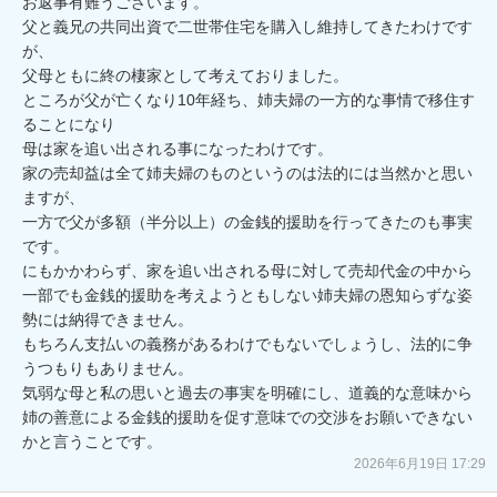
お返事有難うございます。

父と義兄の共同出資で二世帯住宅を購入し維持してきたわけです
が、

父母ともに終の棲家として考えておりました。

ところが父が亡くなり10年経ち、姉夫婦の一方的な事情で移住す
ることになり

母は家を追い出される事になったわけです。

家の売却益は全て姉夫婦のものというのは法的には当然かと思い
ますが、

一方で父が多額（半分以上）の金銭的援助を行ってきたのも事実
です。

にもかかわらず、家を追い出される母に対して売却代金の中から
一部でも金銭的援助を考えようともしない姉夫婦の恩知らずな姿
勢には納得できません。

もちろん支払いの義務があるわけでもないでしょうし、法的に争
うつもりもありません。

気弱な母と私の思いと過去の事実を明確にし、道義的な意味から
姉の善意による金銭的援助を促す意味での交渉をお願いできない
2026年6月19日 17:29