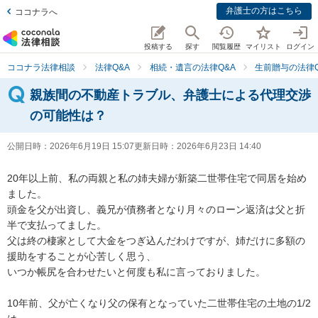
弁護士の方はこちら
ココナラへ
投稿する
探す
閲覧履歴
マイリスト
ログイン
ココナラ法律相談
法律Q&A
相続・遺言の法律Q&A
生前贈与の法律Q
親族間の不動産トラブル、弁護士による代理交渉
の可能性は？
公開日時：
2026年6月19日 15:07
更新日時：
2026年6月23日 14:40
20年以上前、私の両親と私の姉夫婦が新築二世帯住宅で同居を始め
ました。

頭金を父が出資し、義兄が債務者となり月々のローン返済は父と折
半で支払ってました。

父は終の棲家として大金をつぎ込んだわけですが、姉だけに多額の
援助をすることが心苦しく思う、

いつか帳尻を合わせたいと何度も私に言っておりました。

10年前、父が亡くなり父の保有となっていた二世帯住宅の土地の1/2