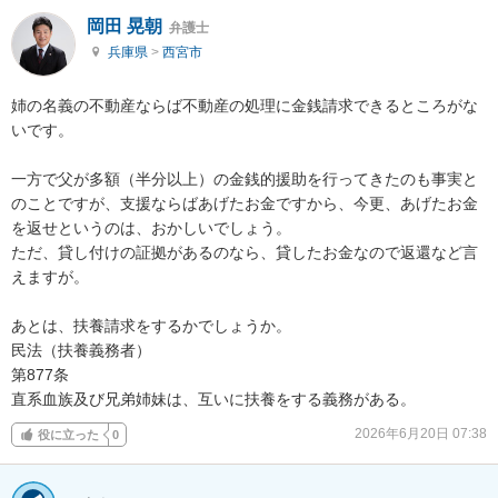
岡田 晃朝
弁護士
兵庫県
>
西宮市
姉の名義の不動産ならば不動産の処理に金銭請求できるところがな
いです。

一方で父が多額（半分以上）の金銭的援助を行ってきたのも事実と
のことですが、支援ならばあげたお金ですから、今更、あげたお金
を返せというのは、おかしいでしょう。

ただ、貸し付けの証拠があるのなら、貸したお金なので返還など言
えますが。

あとは、扶養請求をするかでしょうか。

民法（扶養義務者）

第877条

直系血族及び兄弟姉妹は、互いに扶養をする義務がある。
2026年6月20日 07:38
役に立った
0