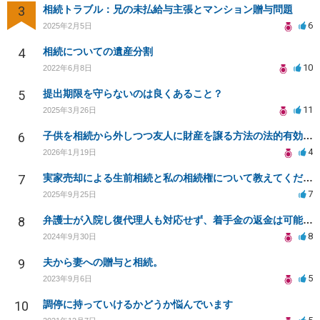
3
相続トラブル：兄の未払給与主張とマンション贈与問題
6
2025年2月5日
4
相続についての遺産分割
10
2022年6月8日
5
提出期限を守らないのは良くあること？
11
2025年3月26日
6
子供を相続から外しつつ友人に財産を譲る方法の法的有効性は？
4
2026年1月19日
7
実家売却による生前相続と私の相続権について教えてください
7
2025年9月25日
8
弁護士が入院し復代理人も対応せず、着手金の返金は可能か？
8
2024年9月30日
9
夫から妻への贈与と相続。
5
2023年9月6日
10
調停に持っていけるかどうか悩んでいます