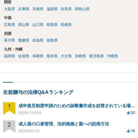
関西
大阪府
兵庫県
京都府
滋賀県
奈良県
和歌山県
中国
広島県
岡山県
山口県
鳥取県
島根県
四国
香川県
愛媛県
高知県
徳島県
九州・沖縄
福岡県
佐賀県
長崎県
熊本県
大分県
宮崎県
鹿児島県
沖縄県
生前贈与の法律Q&Aランキング
1
成年後見制度申請のための診断書作成を妨害されている場合、法律家に対策を依頼できることはありますか？
30
2020年7月22日
2
成人後の口座管理、法的根拠と親への説得方法
16
2022年6月1日