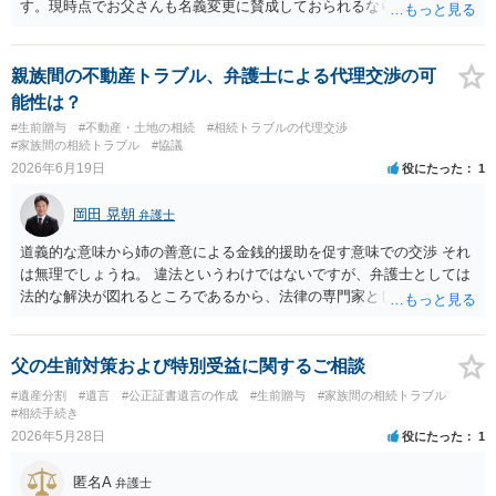
す。現時点でお父さんも名義変更に賛成しておられるなら尚更です。
公正証書遺言の場合には贈与扱いになる筈で、納税額を考えてもより
すぐれた方法と思います。
親族間の不動産トラブル、弁護士による代理交渉の可
能性は？
#生前贈与
#不動産・土地の相続
#相続トラブルの代理交渉
#家族間の相続トラブル
#協議
2026年6月19日
役にたった
1
岡田 晃朝
弁護士
道義的な意味から姉の善意による金銭的援助を促す意味での交渉 それ
は無理でしょうね。 違法というわけではないですが、弁護士としては
法的な解決が図れるところであるから、法律の専門家として介入する
ので。
父の生前対策および特別受益に関するご相談
#遺産分割
#遺言
#公正証書遺言の作成
#生前贈与
#家族間の相続トラブル
#相続手続き
2026年5月28日
役にたった
1
匿名A
弁護士