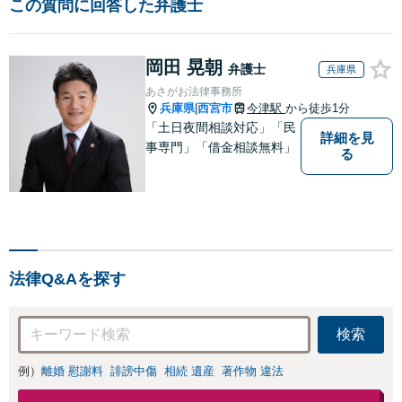
この質問に回答した弁護士
岡田 晃朝
弁護士
兵庫県
あさがお法律事務所
兵庫県
西宮市
今津駅
から徒歩1分
|
「土日夜間相談対応」「民
詳細を見
事専門」「借金相談無料」
る
法律Q&Aを探す
検索
例）
離婚 慰謝料
誹謗中傷
相続 遺産
著作物 違法