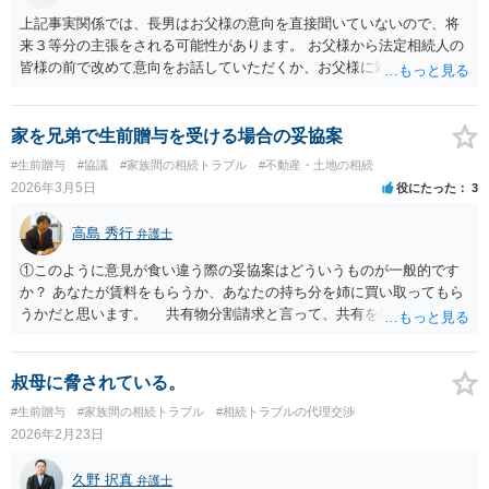
上記事実関係では、長男はお父様の意向を直接聞いていないので、将
来３等分の主張をされる可能性があります。 お父様から法定相続人の
皆様の前で改めて意向をお話していただくか、お父様に対し遺言を残
していただくように弁護士等に相談するようアドバイスする方法があ
ります。
家を兄弟で生前贈与を受ける場合の妥協案
#生前贈与
#協議
#家族間の相続トラブル
#不動産・土地の相続
2026年3月5日
役にたった
3
高島 秀行
弁護士
①このように意見が食い違う際の妥協案はどういうものが一般的です
か？ あなたが賃料をもらうか、あなたの持ち分を姉に買い取ってもら
うかだと思います。 共有物分割請求と言って、共有を解消する場合
売って代金を分けるか、 あなたの持ち分を買い取るよう請求するこ
とができます。 ただし、共有で贈与を受けるときに、相手が使用す
ることを認めると そのような共有物分割請求ができるのかが問題と
叔母に脅されている。
なってしまいます。 ②仮に姉がこの家で事業を始めた場合、私に一定
#生前贈与
#家族間の相続トラブル
#相続トラブルの代理交渉
の賃貸料を払うのが一般的でしょうか？ 姉だけ使用することを認
2026年2月23日
めるのであれば賃料をもらったらよいと思います。 ③家や土地を共有
名義にするとトラブルが多いと聞きますが、家を兄弟姉妹で相続・贈
久野 択真
弁護士
与を受ける場合みなさんどうしているのでしょうか。 共有で贈与