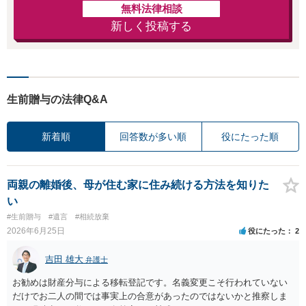
無料法律相談
新しく投稿する
生前贈与の法律Q&A
新着順
回答数が多い順
役にたった順
両親の離婚後、母が住む家に住み続ける方法を知りた
い
#生前贈与
#遺言
#相続放棄
2026年6月25日
役にたった
2
吉田 雄大
弁護士
お勧めは財産分与による移転登記です。名義変更こそ行われていない
だけでお二人の間では事実上の合意があったのではないかと推察しま