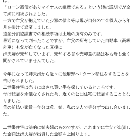
は、

「ローン残債がありマイナスの遺産である」という姉の説明でが全
て姉に相続されました。

一方で亡父が抱えていた少額の借金等は母が自分の年金収入から年
月を掛けて返済しました。

遺産分割協議書での相続事項は土地の所有のみです。

最近になって判ったことですが、亡父の所有していた自動車（高級
外車）も父が亡くなった直後に

姉夫婦が売却しています。売却する旨や売却益の話は私も母も全く
聞かされていませんでした。

今年になって姉夫婦から近々に他府県へUターン移住をすることを
告げられました。

二世帯住宅は売りに出され買い手を探しているところです。

母は転居を余儀なくされた為、近くの公団住宅に転居することとな
りました。

母の前払い家賃一年分は母、姉、私の３人で等分ずつ出し合いまし
た。

二世帯住宅は法的に姉夫婦のものですが、これまでに亡父が出資し
た金額は姉夫婦が出資した金額を上回ります。
