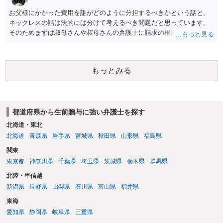
を受けるということは少なく、相続で共有となった場合は遺産分割の
お父様にかかった費用を誰がどのように分担するべきかという話と、
際に なるべく共有にしないで、代償金をもらうか、売って代金を分
ネックレスの話は法的には分けて考えるべき問題だと思っています。
ける方法にする。 やむなく共有になってしまった場合は共有物分割
そのためまずは叔母さんや叔母さんの弁護士に請求の根拠を尋ねてみ
請求で共有状態を解消するのが一般的です。 最初から、共有で相
た方が良いと思います。 なお、今後も叔母さんが引かないような場合
手が使用することを前提に贈与を受けると 共有物分割請求ができる
には、ご相談者様の方でも弁護士に具体的に相談してみるのも良いと
かどうか微妙になってしまうので、賃料をもらうくらいしか 解決方
思います。 以上ご参考までに。
法が亡くなってしまう可能性があります。 弁護士に面談で詳しい
もっとみる
事情を話して相談された方がよいと思います。
都道府県から生前贈与に強い弁護士を探す
北海道・東北
北海道
青森県
岩手県
宮城県
秋田県
山形県
福島県
関東
東京都
神奈川県
千葉県
埼玉県
茨城県
栃木県
群馬県
北陸・甲信越
新潟県
長野県
山梨県
石川県
富山県
福井県
東海
愛知県
静岡県
岐阜県
三重県